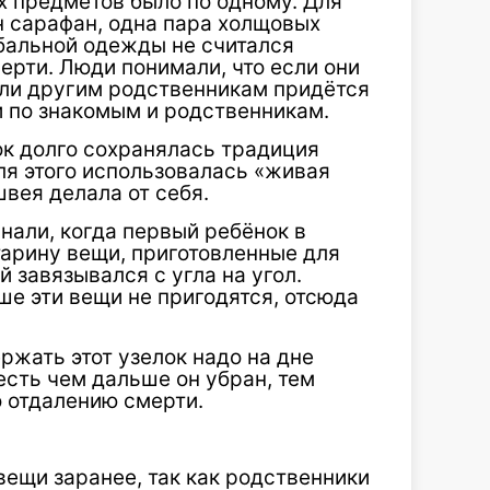
ех предметов было по одному. Для
н сарафан, одна пара холщовых
ебальной одежды не считался
рти. Люди понимали, что если они
 или другим родственникам придётся
 по знакомым и родственникам.
к долго сохранялась традиция
я этого использовалась «живая
швея делала от себя.
нали, когда первый ребёнок в
тарину вещи, приготовленные для
й завязывался с угла на угол.
ше эти вещи не пригодятся, отсюда
ржать этот узелок надо на дне
 есть чем дальше он убран, тем
о отдалению смерти.
вещи заранее, так как родственники