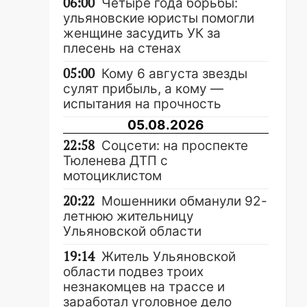
06:00
Четыре года борьбы:
ульяновские юристы помогли
женщине засудить УК за
плесень на стенах
05:00
Кому 6 августа звезды
сулят прибыль, а кому —
испытания на прочность
05.08.2026
22:58
Соцсети: на проспекте
Тюленева ДТП с
мотоциклистом
20:22
Мошенники обманули 92-
летнюю жительницу
Ульяновской области
19:14
Житель Ульяновской
области подвез троих
незнакомцев на трассе и
заработал уголовное дело