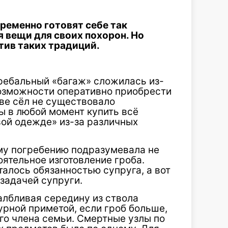
еменно готовят себе так
 вещи для своих похорон. Но
тив таких традиций.
ребальный «багаж» сложилась из-
 возможности оперативно приобрести
ве сёл не существовало
ы в любой момент купить всё
вой одежде» из-за различных
ему погребению подразумевала не
оятельное изготовление гроба.
алось обязанностью супруга, а вот
задачей супруги.
албливая середину из ствола
урной приметой, если гроб больше,
го члена семьи. Смертные узлы по