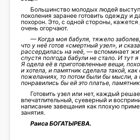
Большинство молодых людей выступ
поколения заранее готовить одежду и д
похорон. Это, с одной стороны, кажется 
очень огорчают.
— Когда моя бабуля, тяжело заболев
что у неё готов «смертный узел», и сказа
рассердилась на неё, —
вспоминает жи
спустя полгода бабули не стало. И тут 
Я одела её в приготовленные вещи, пох
и хотела, и памятник сделала такой, как 
пожеланиях, то потом были бы мысли, а 
понравились бы ей это платье, памятни
Готовить узел или нет, каждый решае
впечатлительный, суеверный и восприни
написание завещания как плохую примет
занятия.
Раиса БОГАТЫРЕВА.