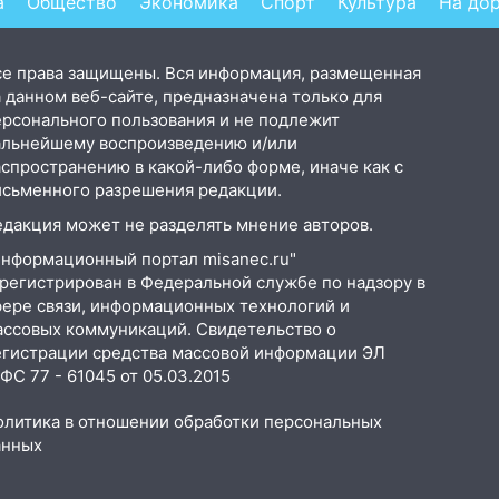
а
Общество
Экономика
Спорт
Культура
На до
Afanasy.biz – Тверские
новости. Новости
се права защищены. Вся информация, размещенная
 данном веб-сайте, предназначена только для
ерсонального пользования и не подлежит
альнейшему воспроизведению и/или
аспространению в какой-либо форме, иначе как с
исьменного разрешения редакции.
едакция может не разделять мнение авторов.
Информационный портал misanec.ru"
арегистрирован в Федеральной службе по надзору в
фере связи, информационных технологий и
ассовых коммуникаций. Свидетельство о
егистрации средства массовой информации ЭЛ
С 77 - 61045 от 05.03.2015
олитика в отношении обработки персональных
анных