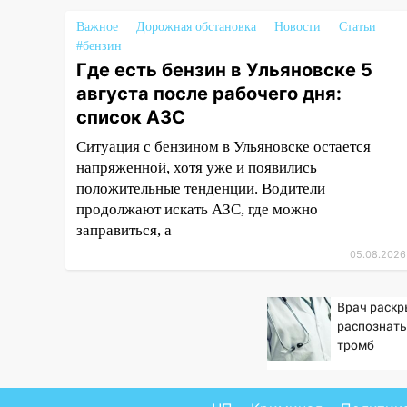
14:08
Пешеход переходил по
«зебре»: подробности
Важное
Дорожная обстановка
Новости
Статьи
серьезной аварии на
#бензин
Фруктовой
Где есть бензин в Ульяновске 5
августа после рабочего дня:
13:30
В Димитровграде на
список АЗС
улице Трудовой горело здание
Ситуация с бензином в Ульяновске остается
13:00
Водитель без прав
напряженной, хотя уже и появились
врезался в припаркованный
положительные тенденции. Водители
автомобиль
продолжают искать АЗС, где можно
12:37
Переезжал «зебру» на
заправиться, а
велосипеде и попал под колеса
05.08.2026
12:18
Вспыхнул изнутри: в
Железнодорожном районе
Врач раскр
горела дача
распознать
тромб
11:33
В Засвияжье под колёса
авто попал мужчина