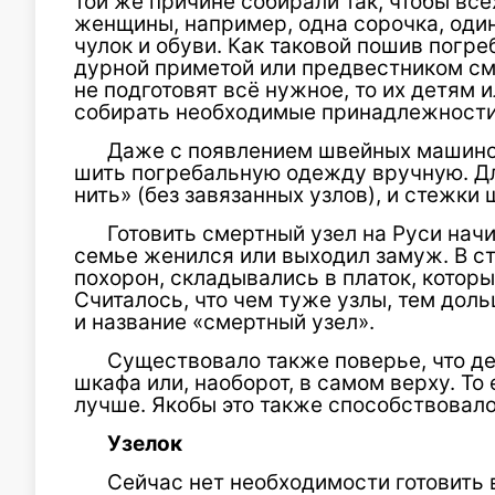
той же причине собирали так, чтобы вс
женщины, например, одна сорочка, оди
чулок и обуви. Как таковой пошив погр
дурной приметой или предвестником сме
не подготовят всё нужное, то их детям
собирать необходимые принадлежности
Даже с появлением швейных машино
шить погребальную одежду вручную. Дл
нить» (без завязанных узлов), и стежки 
Готовить смертный узел на Руси начи
семье женился или выходил замуж. В с
похорон, складывались в платок, которы
Считалось, что чем туже узлы, тем доль
и название «смертный узел».
Существовало также поверье, что де
шкафа или, наоборот, в самом верху. То
лучше. Якобы это также способствовал
Узелок
Сейчас нет необходимости готовить 