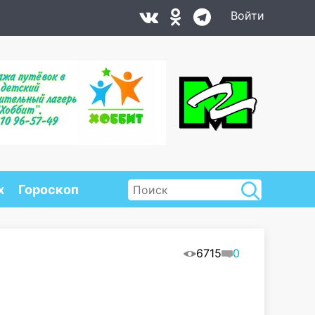
Войти
х
Гороскоп
6715
0