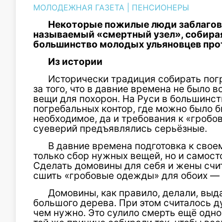
МОЛОДЕЖНАЯ ГАЗЕТА
|
ПЕНСИОНЕРЫ
Некоторые пожилые люди заблаговр
называемый «смертный узел», собирая
большинство молодых ульяновцев про
Из истории
Исторически традиция собирать пог
за того, что в давние времена не было
вещи для похорон. На Руси в большинст
погребальных контор, где можно было б
необходимое, да и требования к «гробо
суеверий предъявлялись серьёзные.
В давние времена подготовка к сво
только сбор нужных вещей, но и самост
Сделать домовины для себя и жены счит
сшить «гробовые одежды» для обоих — 
Домовины, как правило, делали, выд
большого дерева. При этом считалось д
чем нужно. Это сулило смерть ещё одно