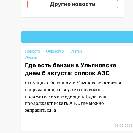
Другие новости
больницей
16:06
18-летняя девушка без
прав перевернулась на мопеде
и попала в больницу
15:59
Ульяновец отдал более
14 миллионов рублей за
Новости
Общество
Статьи
криминальное
#бензин
покровительство
Где есть бензин в Ульяновске
15:32
На «кольце» кроссовер
днем 6 августа: список АЗС
сбил 18-летнего мопедиста
Ситуация с бензином в Ульяновске остается
15:00
В Ульяновске после
напряженной, хотя уже и появились
тройного ДТП
положительные тенденции. Водители
госпитализировали 25-летнего
продолжают искать АЗС, где можно
байкера
заправиться, а
14:32
На Ульяновскую область
надвигается жара
06.08.2026