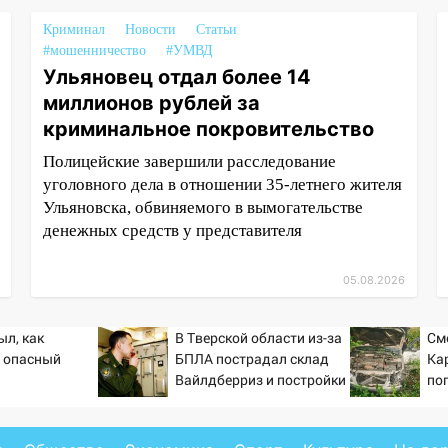
Криминал
Новости
Статьи
#мошенничество
#УМВД
Ульяновец отдал более 14
миллионов рублей за
криминальное покровительство
Полицейские завершили расследование
уголовного дела в отношении 35-летнего жителя
Ульяновска, обвиняемого в вымогательстве
денежных средств у представителя
05.08.2026
ыл, как
В Тверской области из-за
См
 опасный
БПЛА пострадал склад
Ка
Вайлдберриз и постройки
по
в СНТ – Новости Твери и
(Ф
городов Тверской
области сегодня -