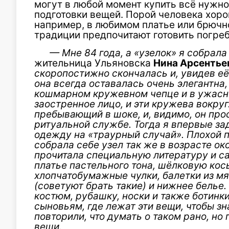
могут в любой момент купить всё нужное
подготовки вещей. Порой человека хорон
например, в любимом платье или брючн
традиции предпочитают готовить погре
— Мне 84 года, а «узелок» я собрала
жительница Ульяновска
Нина Арсентье
скоропостижно скончалась и, увидев её 
она всегда оставалась очень элегантна,
кошмарном кружевном чепце и в ужасн
заостренное лицо, и эти кружева вокруг
пребывающий в шоке, и, видимо, он прос
ритуальной службе. Тогда я впервые за
одежду на «траурный случай». Плохой п
собрала себе узел так же в возрасте око
прочитала специальную литературу и са
платье пастельного тона, шёлковую косы
хлопчатобумажные чулки, балетки из мя
(советуют брать такие) и нижнее белье.
костюм, рубашку, носки и также ботинк
сыновьям, где лежат эти вещи, чтобы зн
повторили, что думать о таком рано, но
вещи.