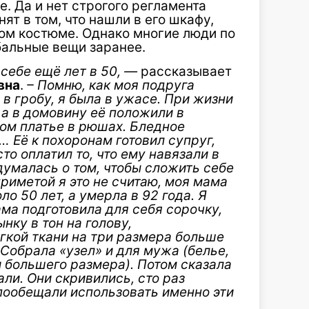
. Да и нет строгого регламента
ят в том, что нашли в его шкафу,
ом костюме. Однако многие люди по
бальные вещи заранее.
 себе ещё лет в 50, —
рассказывает
вна
.
– Помню, как моя подруга
в гробу, я была в ужасе. При жизни
 а в домовину её положили в
ом платье в рюшах. Бледное
… Её к похоронам готовил супруг,
то оплатил то, что ему навязали в
думалась о том, чтобы сложить себе
риметой я это не считаю, моя мама
ло 50 лет, а умерла в 92 года. Я
ма подготовила для себя сорочку,
нку в тон на голову,
гкой ткани на три размера больше
 Собрала «узел» и для мужа (белье,
и большего размера). Потом сказала
али. Они скривились, сто раз
 пообещали использовать именно эти