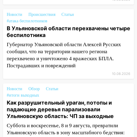
11:05
12 человек погибли и 39 получили
ранения после атаки беспилотников на
Новости
Происшествия
Статьи
Нижнекамск
#атака беспилотников
10:51
В Ульяновской области перехвачены четыре
В Ульяновской области
беспилотника
перехвачены четыре беспилотника
Губернатор Ульяновской области Алексей Русских
10:15
Соцсети: мотоциклист врезался в
сообщил, что на территории нашего региона
«Калину» в Новом городе
перехвачено и уничтожено 4 вражеских БПЛА.
10:11
Во время атаки беспилотников в
Пострадавших и повреждений
Нижнекамске погибли люди: в
10.08.2026
республике объявили траур
10:06
За выходные выпало больше
Новости
Обзор
Статьи
месячной нормы осадков и упало 111
#итоги выходных
Как разрушительный ураган, потопы и
деревьев в Ульяновске
падающие деревья парализовали
10:00
В Кузоватово ураганный ветер
Ульяновскую область: ЧП за выходные
повредил кровли районного дома
Суббота и воскресенье, 8 и 9 августа, превратили
культуры и школы
Ульяновскую область в зону масштабного бедствия: