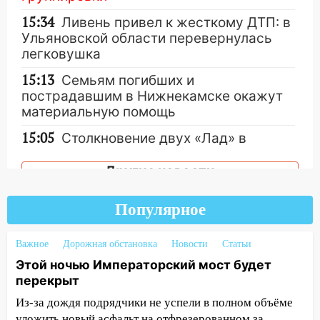
15:34
Ливень привел к жесткому ДТП: в
Ульяновской области перевернулась
легковушка
15:13
Семьям погибших и
пострадавшим в Нижнекамске окажут
материальную помощь
15:05
Столкновение двух «Лад» в
Димитровграде: пассажирка оказалась
в больнице
Другие новости
14:23
В Вешкаймском районе
Популярное
перевернулся самодельный байк
14:21
Волонтеры «ЛизаАлерт»
Важное
Дорожная обстановка
Новости
Статьи
выложили ориентировку на пропавшего
Этой ночью Императорский мост будет
8 августа в шторм ульяновского
перекрыт
блогера
Из-за дождя подрядчики не успели в полном объёме
14:00
Этой ночью Императорский мост
уложить новый асфальт на отфрезерованном за