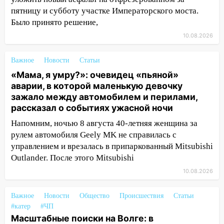
будет перекрыт
пятницу и субботу участке Императорского моста.
Было принято решение,
13:49
Сотрудники СУ СК России по
Ульяновской области вручили ключи от
10.08.2026
квартир сиротам и детям, оставшихся
без попечения родителей
Важное
Новости
Статьи
13:36
«Мама, я умру?»: очевидец «пьяной»
«Мама, я умру?»: очевидец
аварии, в которой маленькую девочку
«пьяной» аварии, в которой маленькую
зажало между автомобилем и перилами,
девочку зажало между автомобилем и
рассказал о событиях ужасной ночи
перилами, рассказал о событиях
ужасной ночи
Напомним, ночью 8 августа 40-летняя женщина за
рулем автомобиля Geely MK не справилась с
13:05
17-летний парень находился за
управлением и врезалась в припаркованный Mitsubishi
рулем мотоцикла во время ДТП в Новом
Outlander. После этого Mitsubishi
городе: в ГАИ прокомментировали
сегодняшнюю аварию
10.08.2026
12:59
Губернатор Ульяновской области
Важное
Новости
Общество
Происшествия
Статьи
выразил соболезнования в связи с
#катер
#ЧП
трагедией в Нижнекамске
Масштабные поиски на Волге: в