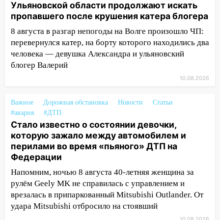
12:53
Ульяновской области продолжают искать
Число погибших в Нижнекамске
пропавшего после крушения катера блогера
выросло до 13 человек, среди них есть
ребенок
8 августа в разгар непогоды на Волге произошло ЧП:
перевернулся катер, на борту которого находились два
12:46
Масштабные поиски на Волге: в
человека — девушка Александра и ульяновский
Ульяновской области продолжают
блогер Валерий
искать пропавшего после крушения
катера блогера
10.08.2026
11:53
Стало известно о состоянии
Важное
Дорожная обстановка
Новости
Статьи
девочки, которую зажало между
#авария
#ДТП
автомобилем и перилами во время
Стало известно о состоянии девочки,
«пьяного» ДТП на Федерации
которую зажало между автомобилем и
11:29
перилами во время «пьяного» ДТП на
Сергей Клопков назначен
Федерации
начальником управления
административно-технического
Напомним, ночью 8 августа 40-летняя женщина за
контроля администрации Ульяновска
рулём Geely MK не справилась с управлением и
врезалась в припаркованный Mitsubishi Outlander. От
11:12
В Ульяновской области в огне
удара Mitsubishi отбросило на стоявший
погиб один человек
10.08.2026