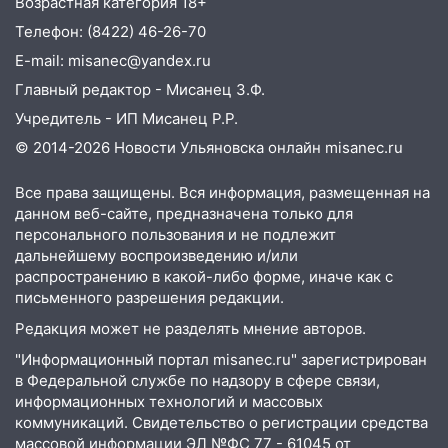
Возрастная категория 18+
05:50
Пять украденных лошадей и
Телефон: (8422) 46-26-70
смертельная драка
E-mail: misanec@yandex.ru
05:00
Боль, скованность и старение
Главный редактор - Мисанец З.Ф.
дисков: как повседневные привычки
Учредитель - ИП Мисанец Р.Р.
незаметно разрушают наш позвоночник
© 2014-2026 Новости Ульяновска онлайн
misanec.ru
03:00
День скрытых ловушек и
внезапных подарков судьбы: гороскоп
Все права защищены. Вся информация, размещенная на
на 10 августа
данном веб-сайте, предназначена только для
персонального пользования и не подлежит
09.08.2026
дальнейшему воспроизведению и/или
21:58
В Ульяновске около «нового»
распространению в какой-либо форме, иначе как с
моста утопили автомобиль «Вольво»
письменного разрешения редакции.
20:20
Итоги 9 августа в Ульяновской
Редакция может не разделять мнение авторов.
области: разгул стихии, поиски
"Информационный портал misanec.ru" зарегистрирован
человека на Волге и транспортный
в Федеральной службе по надзору в сфере связи,
коллапс
информационных технологий и массовых
коммуникаций. Свидетельство о регистрации средства
19:43
Из-за ураганного ветра упали
массовой информации ЭЛ №ФС 77 - 61045 от