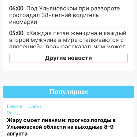
06:00
Под Ульяновском при развороте
пострадал 38-летний водитель
иномарки
05:00
«Каждая пятая женщина и каждый
второй мужчина в мире сталкиваются с
алопецией»: врач рассказал, чем может
быть вызвано облысение и как с этим
Другие новости
справиться
03:30
Гороскоп на 7 августа: пятница
принесет прилив творческой энергии и
отличные шансы исправить старые
Популярное
ошибки
06.08.2026
Новости
Статьи
23:20
Прогноз погоды на 7 августа в
#погода
Ульяновской области
Жару смоет ливнями: прогноз погоды в
Ульяновской области на выходные 8-9
20:04
Ульяновцев приглашают на забег,
августа
посвящённый Дню воздушного флота