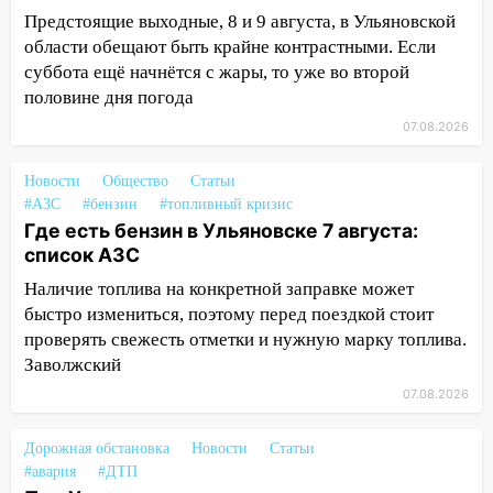
России
Предстоящие выходные, 8 и 9 августа, в Ульяновской
области обещают быть крайне контрастными. Если
19:12
В Ульяновской области
суббота ещё начнётся с жары, то уже во второй
руководителя частной компании
половине дня погода
наказали за сокрытие прошлого своего
сотрудник
07.08.2026
18:02
В Ульяновск едут звезды
Новости
Общество
Статьи
баскетбола!
#АЗС
#бензин
#топливный кризис
Где есть бензин в Ульяновске 7 августа:
17:08
Ульяновский областной суд
список АЗС
оставил в силе приговор руководству
«УльяновскФармации» за махинации на
Наличие топлива на конкретной заправке может
3,2 млн рублей
быстро измениться, поэтому перед поездкой стоит
проверять свежесть отметки и нужную марку топлива.
16:09
Ветераны легкой атлетики из
Заволжский
Ульяновска успешно выступили на
Чемпионате России
07.08.2026
16:02
В Ульяновской области убрали
Дорожная обстановка
Новости
Статьи
более 28% площадей зерновых и
#авария
#ДТП
зернобобовых культур