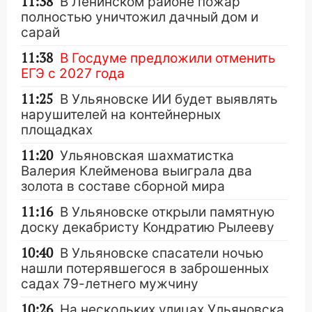
11:38
В Ленинском районе пожар
полностью уничтожил дачный дом и
сарай
11:38
В Госдуме предложили отменить
ЕГЭ с 2027 года
11:25
В Ульяновске ИИ будет выявлять
нарушителей на контейнерных
площадках
11:20
Ульяновская шахматистка
Валерия Клейменова выиграла два
золота в составе сборной мира
11:16
В Ульяновске открыли памятную
доску декабристу Кондратию Рылееву
10:40
В Ульяновске спасатели ночью
нашли потерявшегося в заброшенных
садах 79-летнего мужчину
10:26
На нескольких улицах Ульяновска