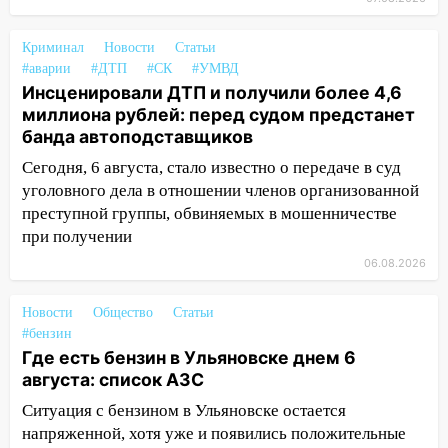
автоподставщиков
13:36
В Инзе произошел крупный пожар
Криминал
Новости
Статьи
#аварии
#ДТП
#СК
#УМВД
13:00
В суде защитили репутацию
Инсценировали ДТП и получили более 4,6
мужчины, которого необоснованно
миллиона рублей: перед судом предстанет
обвиняли в жестоком обращении с
банда автоподставщиков
животными
Сегодня, 6 августа, стало известно о передаче в суд
12:28
Миллион на «льготниках»: в
уголовного дела в отношении членов организованной
Ульяновской области перевозчик
преступной группы, обвиняемых в мошенничестве
провернул хитрую схему с чужими
при получении
проездными
06.08.2026
12:10
Ульяновский алиментщик накопил
120 тысяч долга
Новости
Общество
Статьи
#бензин
11:49
Снят режим «Ракетная
Где есть бензин в Ульяновске днем 6
опасность» на территории Ульяновской
августа: список АЗС
области
Ситуация с бензином в Ульяновске остается
11:30
Кабмин РФ разрешил до 1 июля
напряженной, хотя уже и появились положительные