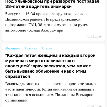
Под Ульяновском при развороте пострадал
38-летний водитель иномарки
15:51
Бросила кирпич в жену брата: в
Ульяновской области завели дело на
5 августа в 16:34 произошла крупная авария в
агрессивную женщину
Цильнинском районе. По предварительной
информации ГАИ, 38-летний мужчина за рулем
15:47
На улице Радищева сбили
автомобиля «Хонда Аккорд» при
курьера: крупная авария в Ульяновске
07.08.2026
15:15
Проводил до квартиры и ограбил:
новый кавалер женщины оказался
Медицина
Новости
Статьи
рецидивистом
"Каждая пятая женщина и каждый второй
14:26
В Ульяновске ограничат движение
мужчина в мире сталкиваются с
по улице Ефремова
алопецией": врач рассказал, чем может
быть вызвано облысение и как с этим
14:23
67% ульяновцев готовы
справиться
передумать увольняться, если им
Волосы для многих — не просто вопрос эстетики, а
повысят зарплату
часть идентичности. Когда они начинают выпадать,
14:01
Инсценировали ДТП и получили
это становится испытанием. По данным Всемирной
более 4,6 миллиона рублей: перед
организации
судом предстанет банда
07.08.2026