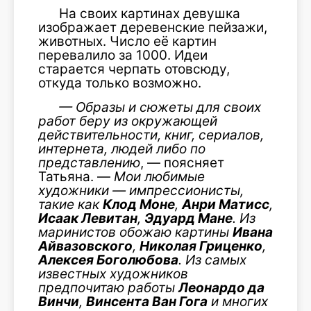
На своих картинах девушка
изображает деревенские пейзажи,
животных. Число её картин
перевалило за 1000. Идеи
старается черпать отовсюду,
откуда только возможно.
— Образы и сюжеты для своих
работ беру из окружающей
действительности, книг, сериалов,
интернета, людей либо по
представлению
, — поясняет
Татьяна. —
Мои любимые
художники — импрессионисты,
такие как
Клод Моне
,
Анри Матисс
,
Исаак Левитан
,
Эдуард Мане
. Из
маринистов обожаю картины
Ивана
Айвазовского
,
Николая Гриценко
,
Алексея Боголюбова
. Из самых
известных художников
предпочитаю работы
Леонардо да
Винчи
,
Винсента Ван Гога
и многих