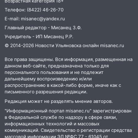
Возрастная категория 18+
велосипеда
Телефон: (8422) 46-26-70
07:18
В Ульяновск идет
E-mail: misanec@yandex.ru
тридцатиградусная жара: какая будет
Главный редактор - Мисанец З.Ф.
погода в четверг
Учредитель - ИП Мисанец Р.Р.
06:00
Четыре года борьбы: ульяновские
© 2014-2026 Новости Ульяновска онлайн
misanec.ru
юристы помогли женщине засудить УК
за плесень на стенах
Все права защищены. Вся информация, размещенная на
05:00
Кому 6 августа звезды сулят
данном веб-сайте, предназначена только для
прибыль, а кому — испытания на
персонального пользования и не подлежит
прочность
дальнейшему воспроизведению и/или
распространению в какой-либо форме, иначе как с
05.08.2026
письменного разрешения редакции.
22:58
Соцсети: на проспекте Тюленева
Редакция может не разделять мнение авторов.
ДТП с мотоциклистом
"Информационный портал misanec.ru" зарегистрирован
20:22
Мошенники обманули 92-летнюю
в Федеральной службе по надзору в сфере связи,
жительницу Ульяновской области
информационных технологий и массовых
коммуникаций. Свидетельство о регистрации средства
19:14
Житель Ульяновской области
массовой информации ЭЛ №ФС 77 - 61045 от