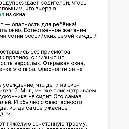
редупреждает родителей, чтобы
апомним, что вчера в
ал
из окна.
о — опасность для ребёнка!
ыть окно. Естественное желание
ми сотни российских семей каждый
 оставшись без присмотра,
ак правило, с жизнью не
ость взрослых. Открывая окна,
нка это игра. Опасности он не
убеждение, что дети из окон
ителей. Мол, мы же присматриваем
доконнике не сидит. Это самая
лей. И обычно о безопасности
да, когда самое ужасное
ядом.
ют тяжелую сочетанную травму,