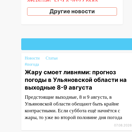
отменить ЕГЭ с 2027 года
Другие новости
11:25
В Ульяновске ИИ будет
выявлять нарушителей на
контейнерных площадках
11:20
Ульяновская
шахматистка Валерия
Клейменова выиграла два
золота в составе сборной мира
Новости
Статьи
#погода
11:16
В Ульяновске открыли
Жару смоет ливнями: прогноз
памятную доску декабристу
погоды в Ульяновской области на
Кондратию Рылееву
выходные 8-9 августа
10:40
В Ульяновске спасатели
ночью нашли потерявшегося в
Предстоящие выходные, 8 и 9 августа, в
заброшенных садах 79-летнего
Ульяновской области обещают быть крайне
мужчину
контрастными. Если суббота ещё начнётся с
жары, то уже во второй половине дня погода
10:26
На нескольких улицах
07.08.2026
Ульяновска временно