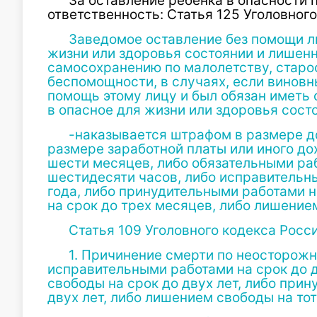
За оставление ребенка в опасности
ответственность: Статья 125 Уголовног
Заведомое оставление без помощи л
жизни или здоровья состоянии и лишен
самосохранению по малолетству, старос
беспомощности, в случаях, если винов
помощь этому лицу и был обязан иметь о
в опасное для жизни или здоровья сост
-наказывается штрафом в размере д
размере заработной платы или иного до
шести месяцев, либо обязательными раб
шестидесяти часов, либо исправительны
года, либо принудительными работами н
на срок до трех месяцев, либо лишением
Статья 109 Уголовного кодекса Рос
1. Причинение смерти по неосторож
исправительными работами на срок до д
свободы на срок до двух лет, либо при
двух лет, либо лишением свободы на тот