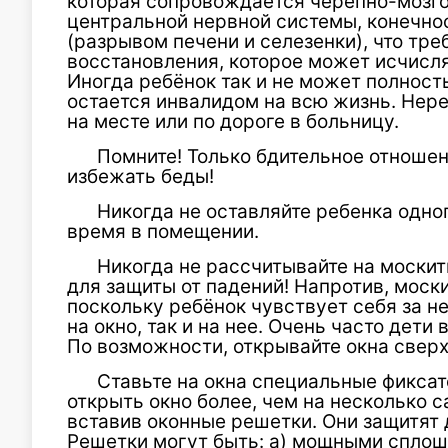
которая сопровождается черепно-мозг
центральной нервной системы, конечнос
(разрывом печени и селезенки), что тре
восстановления, которое может исчисля
Иногда ребёнок так и не может полност
остается инвалидом на всю жизнь. Нере
на месте или по дороге в больницу.
Помните! Только бдительное отноше
избежать беды!
Никогда не оставляйте ребенка одн
время в помещении.
Никогда не рассчитывайте на москит
для защиты от падений! Напротив, моск
поскольку ребёнок чувствует себя за не
на окно, так и на нее. Очень часто дети
По возможности, открывайте окна сверху
Ставьте на окна специальные фиксат
открыть окно более, чем на несколько с
вставив оконные решетки. Они защитят 
Решетки могут быть: а) мощными сплошн