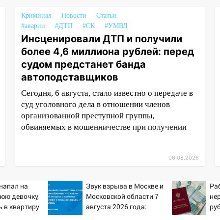
Криминал
Новости
Статьи
#аварии
#ДТП
#СК
#УМВД
Инсценировали ДТП и получили
более 4,6 миллиона рублей: перед
судом предстанет банда
автоподставщиков
Сегодня, 6 августа, стало известно о передаче в
суд уголовного дела в отношении членов
организованной преступной группы,
обвиняемых в мошенничестве при получении
06.08.2026
напал на
Звук взрыва в Москве и
Ра
юю девочку,
Московской области 7
не
 в квартиру
августа 2026 года:
ру
Причины, источник,
пен