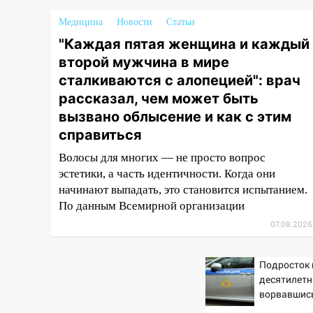
отключили холодную воду
Медицина
Новости
Статьи
10:14
В Ульяновске двоих
"Каждая пятая женщина и каждый
участников коррупционной
схемы при ЦГКБ отправили в
второй мужчина в мире
колонию на 7 и 8 лет
сталкиваются с алопецией": врач
рассказал, чем может быть
09:52
Ночью беспилотники
вызвано облысение и как с этим
сбили над соседними
Татарстаном и Саратовской
справиться
областью
Волосы для многих — не просто вопрос
09:41
Диана Шурыгина
эстетики, а часть идентичности. Когда они
уверовала в Бога в СИЗО
начинают выпадать, это становится испытанием.
По данным Всемирной организации
09:35
В Ульяновске директора
07.08.2026
фирмы будут судить за
неуплату налогов на 48 млн
рублей
Подросток 
десятилетн
08:22
Подросток на питбайке
ворвавшись
сбил велосипедистку: