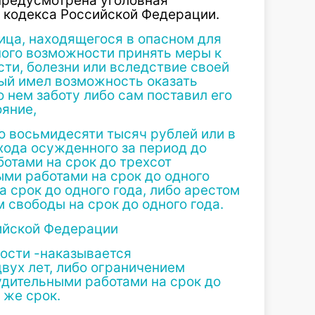
 предусмотрена уголовная
о кодекса Российской Федерации.
ица, находящегося в опасном для
ного возможности принять меры к
ти, болезни или вследствие своей
ный имел возможность оказать
 нем заботу либо сам поставил его
ояние,
о восьмидесяти тысяч рублей или в
хода осужденного за период до
отами на срок до трехсот
ми работами на срок до одного
а срок до одного года, либо арестом
 свободы на срок до одного года.
сийской Федерации
ности -наказывается
вух лет, либо ограничением
нудительными работами на срок до
 же срок.