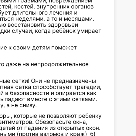
овыми травмами, повреждением
тей, костей, внутренних органов
бует длительного лечения и
ться неделями, а то и месяцами.
ью восстановить здоровьеи
дки случаи, когда ребёнок умирает
ние к своим детям поможет
ого даже на непродолжительное
ные сетки! Они не предназначены
итная сетка способствует трагедии,
й в безопасности и опирается как
 выпадают вместе с этими сетками.
, а не снизу.
оры, которые не позволяют ребенку
антиметров. Обезопасьте окна,
детей от падения из открытых окон.
ыми (против взломов и краж), б)