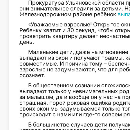
Прокуратура Ульяновской области п
они внимательнее следили за детьми. Н
Железнодорожном районе ребёнок
вып
«Уважаемые взрослые! Открытое окн
Ребенку хватит и 30 секунд, чтобы откр
проветрить квартиру делает несчастны
день.
Маленькие дети, даже на мгновение
выпадают из окон и получают травмы, к
совместимые. И причина тому – беспечн
взрослые не задумываются, что для ребе
осознает.
В общественном сознании сложилось 
выпадают только у невнимательных род
за малышом, да и вообще он у нас на по
страшная, порой роковая ошибка родите
своих окон мы задумываемся только тог
происходит с нами или где-то совсем р
В большинстве случаев дети получа