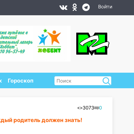
Войти
х
Гороскоп
3073
0
дый родитель должен знать!