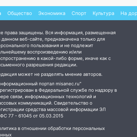
откуда был громкий
Pr
хлопок
а
Общество
Экономика
Спорт
Культура
На до
се права защищены. Вся информация, размещенная
 данном веб-сайте, предназначена только для
ерсонального пользования и не подлежит
альнейшему воспроизведению и/или
аспространению в какой-либо форме, иначе как с
исьменного разрешения редакции.
едакция может не разделять мнение авторов.
Информационный портал misanec.ru"
арегистрирован в Федеральной службе по надзору в
фере связи, информационных технологий и
ассовых коммуникаций. Свидетельство о
егистрации средства массовой информации ЭЛ
С 77 - 61045 от 05.03.2015
олитика в отношении обработки персональных
анных