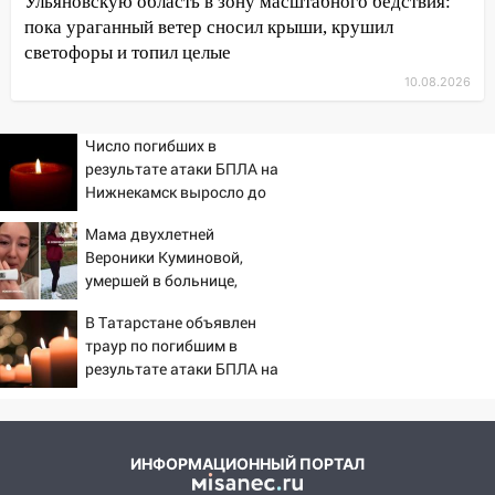
Ульяновскую область в зону масштабного бедствия:
16:00
В Ульяновске во время шторма на
пока ураганный ветер сносил крыши, крушил
Волге пропал известный блогер: нужна
помощь в поисках
светофоры и топил целые
10.08.2026
15:28
Соцсети: на «Ауди» упало дерево
в Новом городе
Число погибших в
15:12
В Ульяновске выгорела кухня в
результате атаки БПЛА на
многоэтажке
Нижнекамск выросло до
13
14:18
Гинеколог рассказала о том, с
Мама двухлетней
какими сложностями сталкиваются
Вероники Куминовой,
молодые мамы
умершей в больнице,
беременна: семья ждет
13:02
Соцсети: на улице Розы
В Татарстане объявлен
девочку
Люксембург дерево упало на
траур по погибшим в
автомобиль
результате атаки БПЛА на
Нижнекамск
13:00
«Благоприятный период для
новых начинаний: гороскоп для всех
знаков зодиака на неделю с 10 по 16
ИНФОРМАЦИОННЫЙ ПОРТАЛ
августа