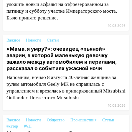
уложить новый асфальт на отфрезерованном за
10:11
Во время атаки беспилотников в
пятницу и субботу участке Императорского моста.
Нижнекамске погибли люди: в
Было принято решение,
республике объявили траур
10.08.2026
10:06
За выходные выпало больше
месячной нормы осадков и упало 111
Важное
Новости
Статьи
деревьев в Ульяновске
«Мама, я умру?»: очевидец «пьяной»
аварии, в которой маленькую девочку
10:00
В Кузоватово ураганный ветер
зажало между автомобилем и перилами,
повредил кровли районного дома
рассказал о событиях ужасной ночи
культуры и школы
Напомним, ночью 8 августа 40-летняя женщина за
09:20
Момент падения дерева на
рулем автомобиля Geely MK не справилась с
машину в Ульяновске попал на видео
управлением и врезалась в припаркованный Mitsubishi
Outlander. После этого Mitsubishi
09:16
Утро ульяновских водителей
началось с «глухой» пробки на старом
10.08.2026
мосту
Важное
Новости
Общество
Происшествия
Статьи
09:10
Соцсети: на Московском шоссе в
#катер
#ЧП
Ульяновске произошла авария