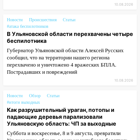
внезапных подарков судьбы: гороскоп
10.08.2026
на 10 августа
09.08.2026
Новости
Происшествия
Статьи
#атака беспилотников
21:58
В Ульяновске около «нового»
В Ульяновской области перехвачены четыре
моста утопили автомобиль «Вольво»
беспилотника
20:20
Итоги 9 августа в Ульяновской
Губернатор Ульяновской области Алексей Русских
области: разгул стихии, поиски
сообщил, что на территории нашего региона
человека на Волге и транспортный
перехвачено и уничтожено 4 вражеских БПЛА.
коллапс
Пострадавших и повреждений
19:43
Из-за ураганного ветра упали
10.08.2026
деревья в парке «Победы»
Новости
Обзор
Статьи
18:00
Пепелище на Балтийской: в
#итоги выходных
Заволжье ульяновские спасатели
Как разрушительный ураган, потопы и
ликвидировали крупный пожар
падающие деревья парализовали
17:15
Прогноз погоды на 10 августа в
Ульяновскую область: ЧП за выходные
Ульяновской области
Суббота и воскресенье, 8 и 9 августа, превратили