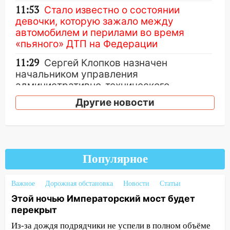
11:53
Стало известно о состоянии
девочки, которую зажало между
автомобилем и перилами во время
«пьяного» ДТП на Федерации
11:29
Сергей Клопков назначен
начальником управления
административно-технического
контроля администрации Ульяновска
Другие новости
11:12
В Ульяновской области в огне
погиб один человек
11:05
12 человек погибли и 39 получили
ранения после атаки беспилотников на
Популярное
Нижнекамск
Важное
Дорожная обстановка
Новости
Статьи
10:51
В Ульяновской области
Этой ночью Императорский мост будет
перехвачены четыре беспилотника
перекрыт
10:15
Соцсети: мотоциклист врезался в
Из-за дождя подрядчики не успели в полном объёме
«Калину» в Новом городе