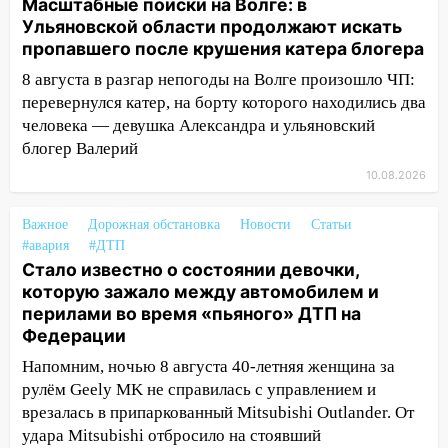
Масштабные поиски на Волге: в
Ульяновской области продолжают искать
08:02
В Ульяновске во время
пропавшего после крушения катера блогера
диспансеризации у 26-летнего парня
выявили онкологию
8 августа в разгар непогоды на Волге произошло ЧП:
перевернулся катер, на борту которого находились два
07:00
Прохладная ночь и ветреный
человека — девушка Александра и ульяновский
день: прогноз погоды в Ульяновске 10
блогер Валерий
августа
10.08.2026
06:00
Как разрушительный ураган,
потопы и падающие деревья
Важное
Дорожная обстановка
Новости
Статьи
парализовали Ульяновскую область: ЧП
#авария
#ДТП
за выходные
Стало известно о состоянии девочки,
которую зажало между автомобилем и
05:50
Пять украденных лошадей и
перилами во время «пьяного» ДТП на
смертельная драка
Федерации
05:00
Боль, скованность и старение
Напомним, ночью 8 августа 40-летняя женщина за
дисков: как повседневные привычки
рулём Geely MK не справилась с управлением и
незаметно разрушают наш позвоночник
врезалась в припаркованный Mitsubishi Outlander. От
03:00
День скрытых ловушек и
удара Mitsubishi отбросило на стоявший