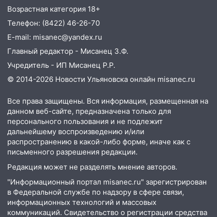
13:00
Возрастная категория 18+
На проспекте Тюленева в
Ульяновске образовалось «море»
Телефон: (8422) 46-26-70
E-mail: misanec@yandex.ru
12:57
В Ульяновской области ожидается
крупный град
Главный редактор - Мисанец З.Ф.
Учредитель - ИП Мисанец Р.Р.
12:11
Где есть бензин в Ульяновске 9
августа: список АЗС
© 2014-2026 Новости Ульяновска онлайн
misanec.ru
11:55
Соцсети: светофор упал на
Все права защищены. Вся информация, размещенная на
машину во время сильного ливня в
данном веб-сайте, предназначена только для
Ульяновске
персонального пользования и не подлежит
дальнейшему воспроизведению и/или
11:00
В Ульяновской области люди в
распространению в какой-либо форме, иначе как с
СНТ сидят без света
письменного разрешения редакции.
10:13
Прокуратура подвела итоги
Редакция может не разделять мнение авторов.
недели в Ульяновской области
"Информационный портал misanec.ru" зарегистрирован
09:18
Из-за ливня заблокировано
в Федеральной службе по надзору в сфере связи,
движение трамваев в Ульяновске
информационных технологий и массовых
коммуникаций. Свидетельство о регистрации средства