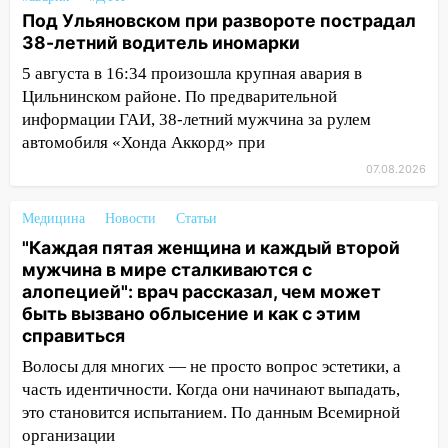
11:38
В Ленинском районе пожар
Под Ульяновском при развороте пострадал
полностью уничтожил дачный дом и
38-летний водитель иномарки
сарай
5 августа в 16:34 произошла крупная авария в
11:38
В Госдуме предложили отменить
Цильнинском районе. По предварительной
ЕГЭ с 2027 года
информации ГАИ, 38-летний мужчина за рулем
автомобиля «Хонда Аккорд» при
11:25
В Ульяновске ИИ будет выявлять
нарушителей на контейнерных
07.08.2026
площадках
Медицина
Новости
Статьи
11:20
Ульяновская шахматистка
"Каждая пятая женщина и каждый второй
Валерия Клейменова выиграла два
мужчина в мире сталкиваются с
золота в составе сборной мира
алопецией": врач рассказал, чем может
11:16
В Ульяновске открыли памятную
быть вызвано облысение и как с этим
доску декабристу Кондратию Рылееву
справиться
Волосы для многих — не просто вопрос эстетики, а
10:40
В Ульяновске спасатели ночью
часть идентичности. Когда они начинают выпадать,
нашли потерявшегося в заброшенных
это становится испытанием. По данным Всемирной
садах 79-летнего мужчину
организации