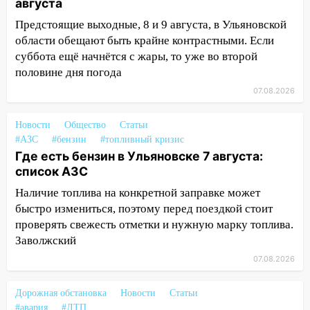
августа
13:01
В Димитровграде мужчина
Предстоящие выходные, 8 и 9 августа, в Ульяновской
выбросил из машины страйкбольную
гранату: его задержали
области обещают быть крайне контрастными. Если
суббота ещё начнётся с жары, то уже во второй
12:34
На Ульяновскую область
половине дня погода
надвигается сильнейшая непогода: град
07.08.2026
и шквал до 27 м/с
12:31
Ульяновец хотел купить иномарку
Новости
Общество
Статьи
из Европы и потерял 760 тысяч рублей
#АЗС
#бензин
#топливный кризис
Где есть бензин в Ульяновске 7 августа:
12:20
В Чердаклинском районе
список АЗС
столкнулись «Лада» и Chevrolet:
Наличие топлива на конкретной заправке может
пострадал 14-летний подросток
быстро измениться, поэтому перед поездкой стоит
12:00
Где есть бензин в Ульяновске 7
проверять свежесть отметки и нужную марку топлива.
августа: список АЗС
Заволжский
11:50
Заснул рядом с ребёнком и
07.08.2026
случайно задушил его: суд вынес
приговор
Дорожная обстановка
Новости
Статьи
#авария
#ДТП