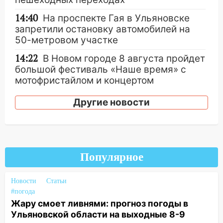
14:40
На проспекте Гая в Ульяновске
запретили остановку автомобилей на
50-метровом участке
14:22
В Новом городе 8 августа пройдет
большой фестиваль «Наше время» с
мотофристайлом и концертом
«Мураками»
Другие новости
14:04
Жару смоет ливнями: прогноз
погоды в Ульяновской области на
выходные 8-9 августа
13:30
В Ульяновске транспортные
Популярное
полицейские проведут акцию «Час
пассажира»
Новости
Статьи
13:20
В Ульяновске за один день
#погода
обокрали женщину на пляже и
Жару смоет ливнями: прогноз погоды в
подростка в сквере
Ульяновской области на выходные 8-9