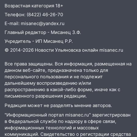
посвящённый Дню воздушного флота
Возрастная категория 18+
России
Телефон: (8422) 46-26-70
19:12
В Ульяновской области
E-mail: misanec@yandex.ru
руководителя частной компании
наказали за сокрытие прошлого своего
Главный редактор - Мисанец З.Ф.
сотрудник
Учредитель - ИП Мисанец Р.Р.
18:02
В Ульяновск едут звезды
© 2014-2026 Новости Ульяновска онлайн
misanec.ru
баскетбола!
Все права защищены. Вся информация, размещенная на
17:08
Ульяновский областной суд
данном веб-сайте, предназначена только для
оставил в силе приговор руководству
персонального пользования и не подлежит
«УльяновскФармации» за махинации на
дальнейшему воспроизведению и/или
3,2 млн рублей
распространению в какой-либо форме, иначе как с
письменного разрешения редакции.
16:09
Ветераны легкой атлетики из
Редакция может не разделять мнение авторов.
Ульяновска успешно выступили на
Чемпионате России
"Информационный портал misanec.ru" зарегистрирован
в Федеральной службе по надзору в сфере связи,
16:02
В Ульяновской области убрали
информационных технологий и массовых
более 28% площадей зерновых и
коммуникаций. Свидетельство о регистрации средства