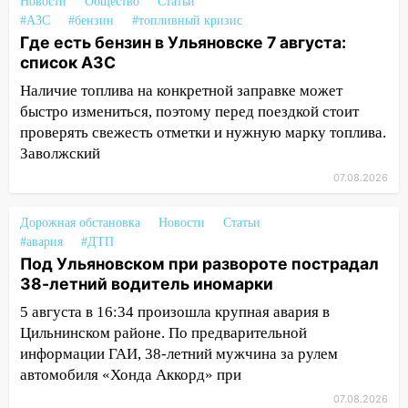
12:31
Ульяновец хотел купить иномарку
Новости
Общество
Статьи
из Европы и потерял 760 тысяч рублей
#АЗС
#бензин
#топливный кризис
Где есть бензин в Ульяновске 7 августа:
12:20
В Чердаклинском районе
список АЗС
столкнулись «Лада» и Chevrolet:
Наличие топлива на конкретной заправке может
пострадал 14-летний подросток
быстро измениться, поэтому перед поездкой стоит
12:00
Где есть бензин в Ульяновске 7
проверять свежесть отметки и нужную марку топлива.
августа: список АЗС
Заволжский
11:50
07.08.2026
Заснул рядом с ребёнком и
случайно задушил его: суд вынес
приговор
Дорожная обстановка
Новости
Статьи
#авария
#ДТП
11:38
В Ленинском районе пожар
Под Ульяновском при развороте пострадал
полностью уничтожил дачный дом и
38-летний водитель иномарки
сарай
5 августа в 16:34 произошла крупная авария в
11:38
В Госдуме предложили отменить
Цильнинском районе. По предварительной
ЕГЭ с 2027 года
информации ГАИ, 38-летний мужчина за рулем
автомобиля «Хонда Аккорд» при
11:25
В Ульяновске ИИ будет выявлять
07.08.2026
нарушителей на контейнерных