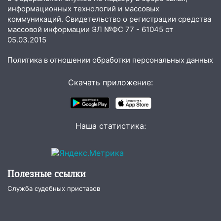
15:15
Проводил до квартиры и ограбил:
информационных технологий и массовых
новый кавалер женщины оказался
коммуникаций. Свидетельство о регистрации средства
рецидивистом
массовой информации ЭЛ №ФС 77 - 61045 от
05.03.2015
14:26
В Ульяновске ограничат движение
по улице Ефремова
Политика в отношении обработки персональных данных
14:23
67% ульяновцев готовы
передумать увольняться, если им
Скачать приложение:
повысят зарплату
14:01
Инсценировали ДТП и получили
более 4,6 миллиона рублей: перед
Наша статистика:
судом предстанет банда
автоподставщиков
13:36
В Инзе произошел крупный пожар
Полезные ссылки
13:00
В суде защитили репутацию
мужчины, которого необоснованно
Служба судебных приставов
обвиняли в жестоком обращении с
животными