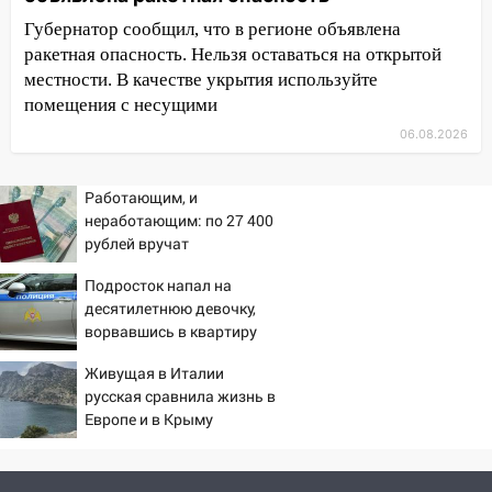
быть вызвано облысение и как с этим
справиться
Губернатор сообщил, что в регионе объявлена
ракетная опасность. Нельзя оставаться на открытой
03:30
Гороскоп на 7 августа: пятница
местности. В качестве укрытия используйте
принесет прилив творческой энергии и
помещения с несущими
отличные шансы исправить старые
06.08.2026
ошибки
06.08.2026
Работающим, и
23:20
Прогноз погоды на 7 августа в
неработающим: по 27 400
Ульяновской области
рублей вручат
пенсионерам в сентябре -
20:04
Ульяновцев приглашают на забег,
Подросток напал на
PrimaMedia.ru
посвящённый Дню воздушного флота
десятилетнюю девочку,
России
ворвавшись в квартиру
19:12
В Ульяновской области
Живущая в Италии
руководителя частной компании
русская сравнила жизнь в
наказали за сокрытие прошлого своего
Европе и в Крыму
сотрудник
18:02
В Ульяновск едут звезды