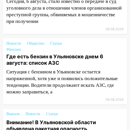
Сегодня, 6 августа, стало известно о передаче в суд
областью
уголовного дела в отношении членов организованной
09:41
Диана Шурыгина уверовала в
преступной группы, обвиняемых в мошенничестве
Бога в СИЗО
при получении
06.08.2026
09:35
В Ульяновске директора фирмы
будут судить за неуплату налогов на 48
млн рублей
Новости
Общество
Статьи
#бензин
08:22
Подросток на питбайке сбил
Где есть бензин в Ульяновске днем 6
велосипедистку: пострадали двое
августа: список АЗС
07:20
Жара возвращается: ожидается
Ситуация с бензином в Ульяновске остается
знойный и сухой четверг
напряженной, хотя уже и появились положительные
тенденции. Водители продолжают искать АЗС, где
06:00
Под Ульяновском при развороте
можно заправиться, а
пострадал 38-летний водитель
06.08.2026
иномарки
05:00
«Каждая пятая женщина и каждый
Важное
Новости
Статьи
второй мужчина в мире сталкиваются с
Внимание! В Ульяновской области
алопецией»: врач рассказал, чем может
объявлена ракетная опасность