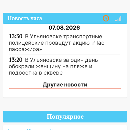
Новость часа
07.08.2026
13:30
В Ульяновске транспортные
полицейские проведут акцию «Час
пассажира»
13:20
В Ульяновске за один день
обокрали женщину на пляже и
подростка в сквере
13:01
В Димитровграде мужчина
Другие новости
выбросил из машины страйкбольную
гранату: его задержали
12:34
На Ульяновскую область
надвигается сильнейшая непогода: град
Популярное
и шквал до 27 м/с