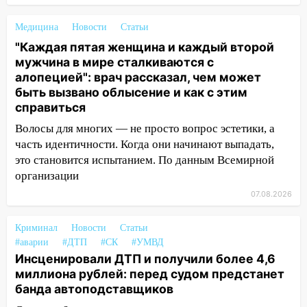
площадках
Медицина
Новости
Статьи
11:20
Ульяновская шахматистка
"Каждая пятая женщина и каждый второй
Валерия Клейменова выиграла два
мужчина в мире сталкиваются с
золота в составе сборной мира
алопецией": врач рассказал, чем может
11:16
быть вызвано облысение и как с этим
В Ульяновске открыли памятную
справиться
доску декабристу Кондратию Рылееву
Волосы для многих — не просто вопрос эстетики, а
10:40
В Ульяновске спасатели ночью
часть идентичности. Когда они начинают выпадать,
нашли потерявшегося в заброшенных
это становится испытанием. По данным Всемирной
садах 79-летнего мужчину
организации
10:26
На нескольких улицах Ульяновска
07.08.2026
временно отключили холодную воду
10:14
В Ульяновске двоих участников
Криминал
Новости
Статьи
коррупционной схемы при ЦГКБ
#аварии
#ДТП
#СК
#УМВД
Инсценировали ДТП и получили более 4,6
отправили в колонию на 7 и 8 лет
миллиона рублей: перед судом предстанет
09:52
Ночью беспилотники сбили над
банда автоподставщиков
соседними Татарстаном и Саратовской