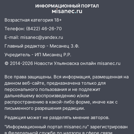
баскетбола!
ИНФОРМАЦИОННЫЙ ПОРТАЛ
17:08
Ульяновский областной суд
оставил в силе приговор руководству
Возрастная категория 18+
«УльяновскФармации» за махинации на
Телефон: (8422) 46-26-70
3,2 млн рублей
E-mail: misanec@yandex.ru
16:09
Ветераны легкой атлетики из
Главный редактор - Мисанец З.Ф.
Ульяновска успешно выступили на
Учредитель - ИП Мисанец Р.Р.
Чемпионате России
© 2014-2026 Новости Ульяновска онлайн
misanec.ru
16:02
В Ульяновской области убрали
более 28% площадей зерновых и
Все права защищены. Вся информация, размещенная на
зернобобовых культур
данном веб-сайте, предназначена только для
персонального пользования и не подлежит
15:51
Бросила кирпич в жену брата: в
дальнейшему воспроизведению и/или
Ульяновской области завели дело на
распространению в какой-либо форме, иначе как с
агрессивную женщину
письменного разрешения редакции.
15:47
На улице Радищева сбили
Редакция может не разделять мнение авторов.
курьера: крупная авария в Ульяновске
"Информационный портал misanec.ru" зарегистрирован
в Федеральной службе по надзору в сфере связи,