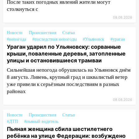
После таких погодных явлений жители могут
14:04
Жару смоет ливнями: прогноз
столкнуться с
погоды в Ульяновской области на
08.08.2026
выходные 8-9 августа
13:30
В Ульяновске транспортные
Новости
Происшествия
Статьи
полицейские проведут акцию «Час
#непогода
#последствия непогоды
#Ульяновск
#ураган
пассажира»
Ураган ударил по Ульяновску: сорванные
крыши, поваленные деревья, затопленные
13:20
В Ульяновске за один день
улицы и остановившиеся трамваи
обокрали женщину на пляже и
Сильнейшая непогода обрушилась на Ульяновск днём
подростка в сквере
8 августа. Ливень, крупный град и шквалистый ветер
13:01
В Димитровграде мужчина
уже привели к серьёзным последствиям в разных
выбросил из машины страйкбольную
районах
гранату: его задержали
08.08.2026
12:34
На Ульяновскую область
надвигается сильнейшая непогода: град
Новости
Происшествия
Статьи
и шквал до 27 м/с
#ДТП
#пьяный водитель
Пьяная женщина сбила шестилетнего
12:31
Ульяновец хотел купить иномарку
ребёнка на улице Федерации: возбуждено