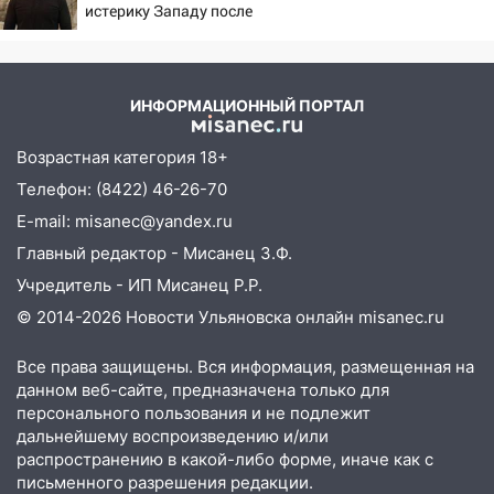
истерику Западу после
09:41
Диана Шурыгина уверовала в
ночного удара
Бога в СИЗО
09:35
В Ульяновске директора фирмы
ИНФОРМАЦИОННЫЙ ПОРТАЛ
будут судить за неуплату налогов на 48
млн рублей
Возрастная категория 18+
08:22
Подросток на питбайке сбил
Телефон: (8422) 46-26-70
велосипедистку: пострадали двое
E-mail: misanec@yandex.ru
07:20
Жара возвращается: ожидается
Главный редактор - Мисанец З.Ф.
знойный и сухой четверг
Учредитель - ИП Мисанец Р.Р.
06:00
Под Ульяновском при развороте
© 2014-2026 Новости Ульяновска онлайн
misanec.ru
пострадал 38-летний водитель
иномарки
Все права защищены. Вся информация, размещенная на
данном веб-сайте, предназначена только для
05:00
«Каждая пятая женщина и каждый
персонального пользования и не подлежит
второй мужчина в мире сталкиваются с
дальнейшему воспроизведению и/или
алопецией»: врач рассказал, чем может
распространению в какой-либо форме, иначе как с
быть вызвано облысение и как с этим
письменного разрешения редакции.