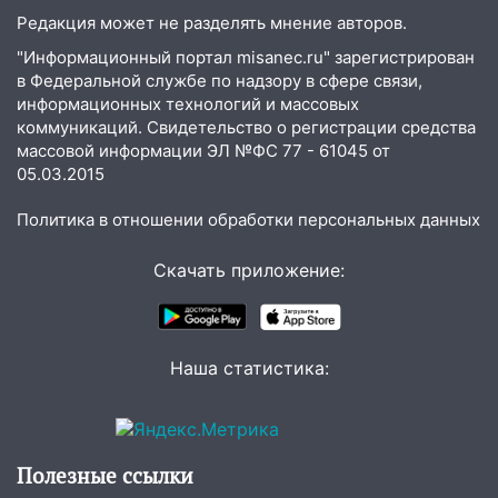
справиться
Редакция может не разделять мнение авторов.
03:30
Гороскоп на 7 августа: пятница
"Информационный портал misanec.ru" зарегистрирован
принесет прилив творческой энергии и
в Федеральной службе по надзору в сфере связи,
отличные шансы исправить старые
информационных технологий и массовых
ошибки
коммуникаций. Свидетельство о регистрации средства
массовой информации ЭЛ №ФС 77 - 61045 от
06.08.2026
05.03.2015
23:20
Прогноз погоды на 7 августа в
Ульяновской области
Политика в отношении обработки персональных данных
20:04
Ульяновцев приглашают на забег,
Скачать приложение:
посвящённый Дню воздушного флота
России
19:12
В Ульяновской области
Наша статистика:
руководителя частной компании
наказали за сокрытие прошлого своего
сотрудник
18:02
В Ульяновск едут звезды
Полезные ссылки
баскетбола!