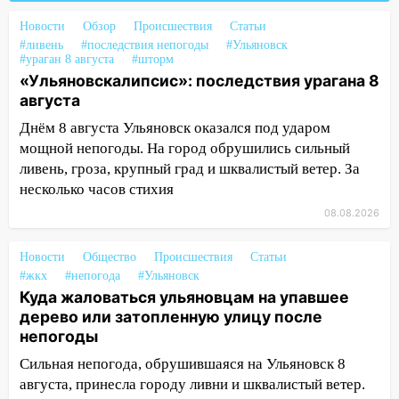
клуба «Рекорд-Fitness»
Новости
Обзор
Происшествия
Статьи
15:34
После вмешательства
#ливень
#последствия непогоды
#Ульяновск
прокуратуры в селах Ульяновской
#ураган 8 августа
#шторм
области привели в порядок детские
«Ульяновскалипсис»: последствия урагана 8
площадки
августа
Днём 8 августа Ульяновск оказался под ударом
15:27
Прокуратура проверяет
мощной непогоды. На город обрушились сильный
капремонт школы в селе Кивать
ливень, гроза, крупный град и шквалистый ветер. За
15:08
В Кузоватово после прокурорской
несколько часов стихия
проверки обновили разметку на
08.08.2026
пешеходных переходах
14:40
На проспекте Гая в Ульяновске
Новости
Общество
Происшествия
Статьи
запретили остановку автомобилей на
#жкх
#непогода
#Ульяновск
50-метровом участке
Куда жаловаться ульяновцам на упавшее
дерево или затопленную улицу после
14:22
В Новом городе 8 августа пройдет
непогоды
большой фестиваль «Наше время» с
Сильная непогода, обрушившаяся на Ульяновск 8
мотофристайлом и концертом
августа, принесла городу ливни и шквалистый ветер.
«Мураками»