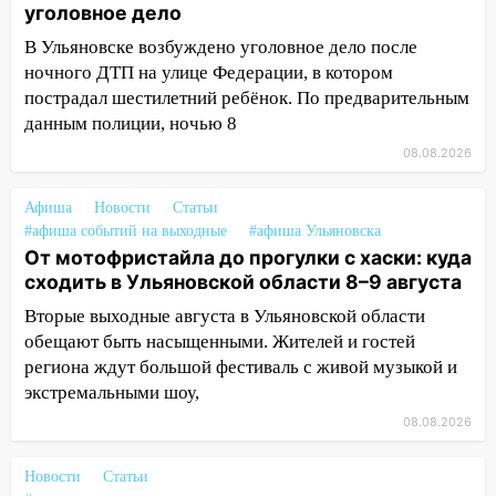
из Европы и потерял 760 тысяч рублей
уголовное дело
12:20
В Чердаклинском районе
В Ульяновске возбуждено уголовное дело после
столкнулись «Лада» и Chevrolet:
ночного ДТП на улице Федерации, в котором
пострадал 14-летний подросток
пострадал шестилетний ребёнок. По предварительным
данным полиции, ночью 8
12:00
Где есть бензин в Ульяновске 7
08.08.2026
августа: список АЗС
11:50
Заснул рядом с ребёнком и
Афиша
Новости
Статьи
случайно задушил его: суд вынес
#афиша событий на выходные
#афиша Ульяновска
приговор
От мотофристайла до прогулки с хаски: куда
сходить в Ульяновской области 8–9 августа
11:38
В Ленинском районе пожар
полностью уничтожил дачный дом и
Вторые выходные августа в Ульяновской области
сарай
обещают быть насыщенными. Жителей и гостей
региона ждут большой фестиваль с живой музыкой и
11:38
В Госдуме предложили отменить
экстремальными шоу,
ЕГЭ с 2027 года
08.08.2026
11:25
В Ульяновске ИИ будет выявлять
нарушителей на контейнерных
Новости
Статьи
площадках