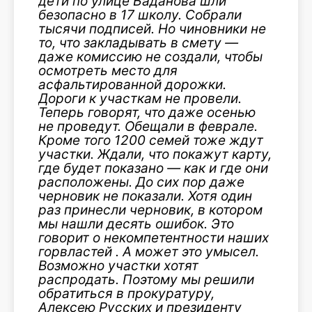
дети по улице Баданова шли
безопасно в 17 школу. Собрали
тысячи подписей. Но чиновники не
то, что закладывать в смету —
даже комиссию не создали, чтобы
осмотреть место для
асфальтированной дорожки.
Дороги к участкам не провели.
Теперь говорят, что даже осенью
не проведут. Обещали в феврале.
Кроме того 1200 семей тоже ждут
участки. Ждали, что покажут карту,
где будет показано — как и где они
расположены. До сих пор даже
черновик не показали. Хотя один
раз принесли черновик, в котором
мы нашли десять ошибок. Это
говорит о некомпетентности наших
горвластей . А может это умысел.
Возможно участки хотят
распродать. Поэтому мы решили
обратиться в прокуратуру,
Алексею Русских и президенту