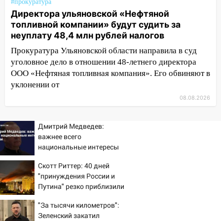
#прокуратура
Директора ульяновской «Нефтяной
11:20
Ульяновская шахматистка
топливной компании» будут судить за
Валерия Клейменова выиграла два
неуплату 48,4 млн рублей налогов
золота в составе сборной мира
Прокуратура Ульяновской области направила в суд
11:16
В Ульяновске открыли памятную
уголовное дело в отношении 48-летнего директора
доску декабристу Кондратию Рылееву
ООО «Нефтяная топливная компания». Его обвиняют в
уклонении от
10:40
В Ульяновске спасатели ночью
нашли потерявшегося в заброшенных
08.08.2026
садах 79-летнего мужчину
10:26
На нескольких улицах Ульяновска
Дмитрий Медведев:
временно отключили холодную воду
важнее всего
национальные интересы
10:14
В Ульяновске двоих участников
России
коррупционной схемы при ЦГКБ
Скотт Риттер: 40 дней
отправили в колонию на 7 и 8 лет
"принуждения России и
Путина" резко приблизили
09:52
Ночью беспилотники сбили над
крах режима Зеленского
соседними Татарстаном и Саратовской
"За тысячи километров":
Зеленский закатил
областью