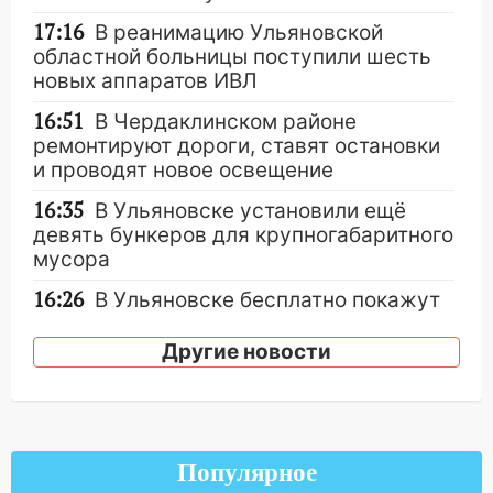
17:16
В реанимацию Ульяновской
областной больницы поступили шесть
новых аппаратов ИВЛ
16:51
В Чердаклинском районе
ремонтируют дороги, ставят остановки
и проводят новое освещение
16:35
В Ульяновске установили ещё
девять бункеров для крупногабаритного
мусора
16:26
В Ульяновске бесплатно покажут
матч «Волги» под открытым небом
Другие новости
16:12
В Ульяновском госуниверситете
разработают отечественный прибор для
цифровой ПЦР
15:47
Ульяновцы могут вернуть деньги
Популярное
за абонементы закрывшегося фитнес-