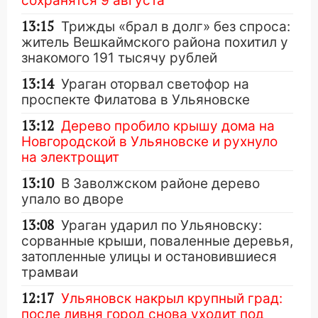
сохранятся 9 августа
13:15
Трижды «брал в долг» без спроса:
житель Вешкаймского района похитил у
знакомого 191 тысячу рублей
13:14
Ураган оторвал светофор на
проспекте Филатова в Ульяновске
13:12
Дерево пробило крышу дома на
Новгородской в Ульяновске и рухнуло
на электрощит
13:10
В Заволжском районе дерево
упало во дворе
13:08
Ураган ударил по Ульяновску:
сорванные крыши, поваленные деревья,
затопленные улицы и остановившиеся
трамваи
12:17
Ульяновск накрыл крупный град:
после ливня город снова уходит под