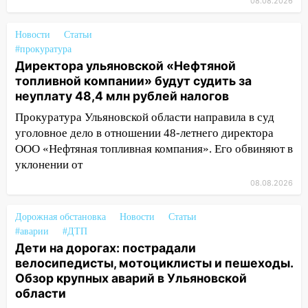
08.08.2026
области 8–9 августа
10:11
Директора ульяновской
Новости
Статьи
#прокуратура
«Нефтяной топливной компании» будут
Директора ульяновской «Нефтяной
судить за неуплату 48,4 млн рублей
топливной компании» будут судить за
налогов
неуплату 48,4 млн рублей налогов
09:28
Дети на дорогах: пострадали
Прокуратура Ульяновской области направила в суд
велосипедисты, мотоциклисты и
уголовное дело в отношении 48-летнего директора
пешеходы. Обзор крупных аварий в
ООО «Нефтяная топливная компания». Его обвиняют в
Ульяновской области
уклонении от
08:30
Поджог со свечой, 16 сгоревших
08.08.2026
домов и выстрел за водку
07:50
Какая погоды будет днем 8
Дорожная обстановка
Новости
Статьи
#аварии
августа
#ДТП
Дети на дорогах: пострадали
06:45
Императорский мост в
велосипедисты, мотоциклисты и пешеходы.
Ульяновске останется закрытым до
Обзор крупных аварий в Ульяновской
утра 10 августа
области