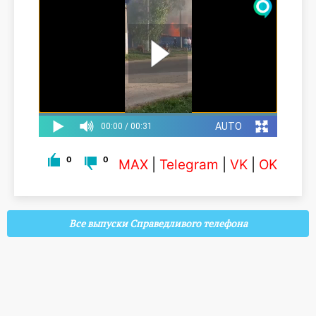
0
0
MAX
|
Telegram
|
VK
|
OK
Все выпуски Справедливого телефона