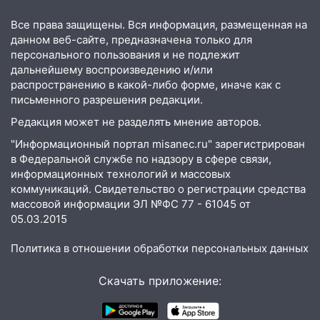
16:12
В Ульяновском госуниверситете
Все права защищены. Вся информация, размещенная на
разработают отечественный прибор для
данном веб-сайте, предназначена только для
цифровой ПЦР
персонального пользования и не подлежит
дальнейшему воспроизведению и/или
15:47
Ульяновцы могут вернуть деньги
распространению в какой-либо форме, иначе как с
за абонементы закрывшегося фитнес-
письменного разрешения редакции.
клуба «Рекорд-Fitness»
Редакция может не разделять мнение авторов.
15:34
После вмешательства
"Информационный портал misanec.ru" зарегистрирован
прокуратуры в селах Ульяновской
в Федеральной службе по надзору в сфере связи,
области привели в порядок детские
информационных технологий и массовых
площадки
коммуникаций. Свидетельство о регистрации средства
массовой информации ЭЛ №ФС 77 - 61045 от
15:27
Прокуратура проверяет
05.03.2015
капремонт школы в селе Кивать
Политика в отношении обработки персональных данных
15:08
В Кузоватово после прокурорской
проверки обновили разметку на
Скачать приложение:
пешеходных переходах
14:40
На проспекте Гая в Ульяновске