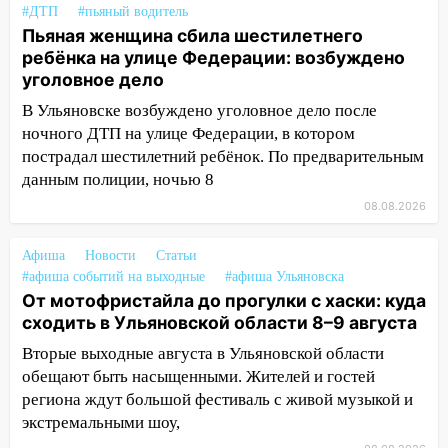
13:08
#ДТП
#пьяный водитель
Ураган ударил по Ульяновску:
Пьяная женщина сбила шестилетнего
сорванные крыши, поваленные деревья,
ребёнка на улице Федерации: возбуждено
затопленные улицы и остановившиеся
уголовное дело
трамваи
В Ульяновске возбуждено уголовное дело после
12:17
Ульяновск накрыл крупный град:
ночного ДТП на улице Федерации, в котором
после ливня город снова уходит под
пострадал шестилетний ребёнок. По предварительным
воду
данным полиции, ночью 8
12:12
Прокуратура взяла на контроль
08.08.2026
ДТП с шестилетним ребёнком на улице
Федерации
Афиша
Новости
Статьи
12:01
#афиша событий на выходные
Пьяная женщина сбила
#афиша Ульяновска
От мотофристайла до прогулки с хаски: куда
шестилетнего ребёнка на улице
сходить в Ульяновской области 8–9 августа
Федерации: возбуждено уголовное дело
Вторые выходные августа в Ульяновской области
11:16
В Ульяновске ищут 37-летнего
обещают быть насыщенными. Жителей и гостей
мужчину, пропавшего ещё 19 июля
региона ждут большой фестиваль с живой музыкой и
10:30
От мотофристайла до прогулки с
экстремальными шоу,
хаски: куда сходить в Ульяновской