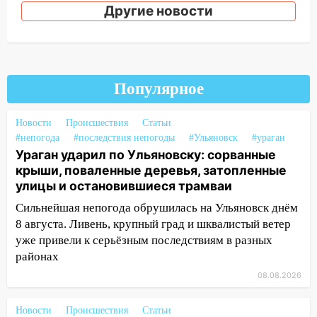
сошёл с рельсов
Другие новости
13:22
Упавшие деревья перекрыли
дороги в Ульяновске: фото
13:17
Непогода в Ульяновске не
закончится сегодня: сильные ливни
Популярное
сохранятся 9 августа
Новости
Происшествия
Статьи
13:15
Трижды «брал в долг» без спроса:
#непогода
#последствия непогоды
#Ульяновск
#ураган
житель Вешкаймского района похитил у
Ураган ударил по Ульяновску: сорванные
знакомого 191 тысячу рублей
крыши, поваленные деревья, затопленные
улицы и остановившиеся трамваи
13:14
Ураган оторвал светофор на
проспекте Филатова в Ульяновске
Сильнейшая непогода обрушилась на Ульяновск днём
8 августа. Ливень, крупный град и шквалистый ветер
13:12
Дерево пробило крышу дома на
уже привели к серьёзным последствиям в разных
Новгородской в Ульяновске и рухнуло
районах
на электрощит
08.08.2026
13:10
В Заволжском районе дерево
упало во дворе
Новости
Происшествия
Статьи