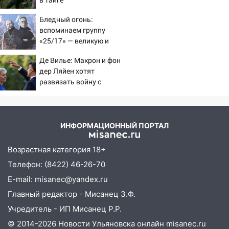
18:11
Ульяновская область стала
Бледный огонь:
пилотным регионом проекта
вспоминаем группу
«Культурное долголетие»
«25/17» — великую и
(часто) ужасную
17:23
Прогноз погоды в Ульяновской
Де Вилье: Макрон и фон
области на 8 августа
дер Ляйен хотят
развязать войну с
17:16
В реанимацию Ульяновской
Россией
областной больницы поступили шесть
новых аппаратов ИВЛ
ИНФОРМАЦИОННЫЙ ПОРТАЛ
16:51
В Чердаклинском районе
ремонтируют дороги, ставят остановки
Возрастная категория 18+
и проводят новое освещение
Телефон: (8422) 46-26-70
16:35
В Ульяновске установили ещё
E-mail: misanec@yandex.ru
девять бункеров для крупногабаритного
Главный редактор - Мисанец З.Ф.
мусора
Учредитель - ИП Мисанец Р.Р.
16:26
В Ульяновске бесплатно покажут
© 2014-2026 Новости Ульяновска онлайн
misanec.ru
матч «Волги» под открытым небом