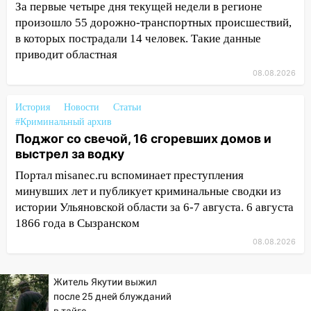
05:18
Судьба готовит сюрприз: гороскоп
За первые четыре дня текущей недели в регионе
на 8 августа — кому повезет с
произошло 55 дорожно-транспортных происшествий,
деньгами, а кого ждет неожиданная
в которых пострадали 14 человек. Такие данные
встреча
приводит областная
08.08.2026
04:47
В Ульяновской области объявили
ракетную опасность: звучат сирены
История
Новости
Статьи
07.08.2026
#Криминальный архив
20:40
Ульяновские аграрии смогут
Поджог со свечой, 16 сгоревших домов и
купить тракторы с отсрочкой платежа
выстрел за водку
до декабря
Портал misanec.ru вспоминает преступления
19:34
минувших лет и публикует криминальные сводки из
В следственном управлении
состоялось торжественное
истории Ульяновской области за 6-7 августа. 6 августа
мероприятие, приуроченное к
1866 года в Сызранском
празднованию Дня сотрудника органов
08.08.2026
следствия Российской Федерации
19:30
Ульяновцев приглашают
Житель Якутии выжил
поддержать «Симбирскую чебурашку»
после 25 дней блужданий
на фестивале «ФормАРТ»
в тайге