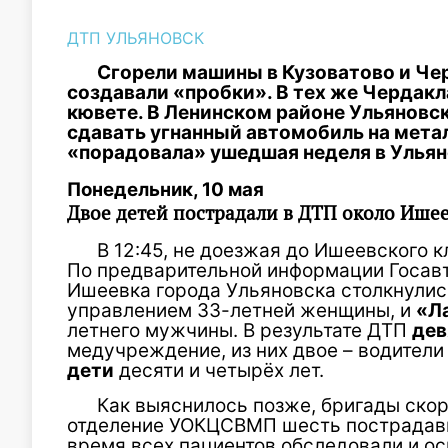
ДТП УЛЬЯНОВСК
Сгорели машины в Кузоватово и Чер
создавали «пробки». В тех же Чердакл
кювете. В Ленинском районе Ульяновс
сдавать угнанный автомобиль на мета
«порадовала» ушедшая неделя в Ульяно
Понедельник, 10 мая
Двое детей пострадали в ДТП около Ише
В 12:45, не доезжая до Ишеевского 
По предварительной информации Госавт
Ишеевка города Ульяновска столкнули
управлением 33-летней женщины, и
«Л
летнего мужчины. В результате ДТП
дев
медучреждение, из них двое – водител
дети
десяти и четырёх лет.
Как выяснилось позже, бригады ско
отделение УОКЦСВМП шесть пострадав
время всех пациентов обследовали и ос