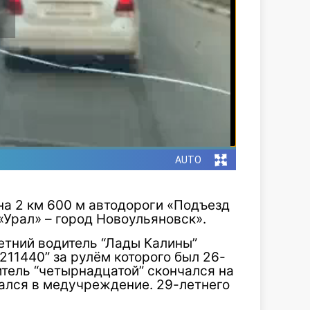
 на 2 км 600 м автодороги «Подъезд
«Урал» – город Новоульяновск».
тний водитель “Лады Калины”
 211440” за рулём которого был 26-
итель “четырнадцатой” скончался на
щался в медучреждение. 29-летнего