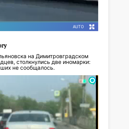
огу
Ульяновска на Димитровградском
дцев, столкнулись две иномарки:
вших не сообщалось.