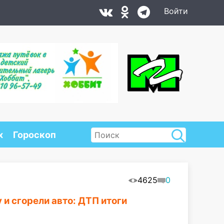
Войти
х
Гороскоп
4625
0
 и сгорели авто: ДТП итоги