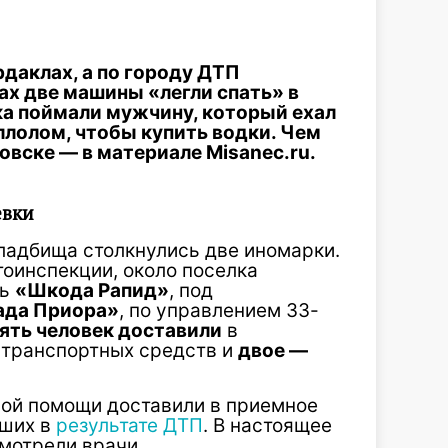
даклах, а по городу ДТП
ах две машины «легли спать» в
ка поймали мужчину, который ехал
ллолом, чтобы купить водки. Чем
вске — в материале Misanec.ru.
евки
кладбища столкнулись две иномарки.
оинспекции, около поселка
сь
«Шкода Рапид»
, под
ада Приора»
, по управлением 33-
ять человек доставили
в
и транспортных средств и
двое —
рой помощи доставили в приемное
ших в
результате ДТП
. В настоящее
мотрели врачи.