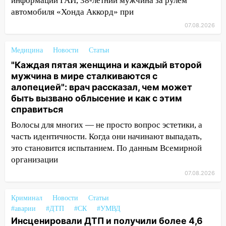
информации ГАИ, 38-летний мужчина за рулем
14:22
В Новом городе 8 августа пройдет
автомобиля «Хонда Аккорд» при
большой фестиваль «Наше время» с
07.08.2026
мотофристайлом и концертом
«Мураками»
Медицина
Новости
Статьи
14:04
Жару смоет ливнями: прогноз
"Каждая пятая женщина и каждый второй
погоды в Ульяновской области на
мужчина в мире сталкиваются с
выходные 8-9 августа
алопецией": врач рассказал, чем может
быть вызвано облысение и как с этим
13:30
В Ульяновске транспортные
справиться
полицейские проведут акцию «Час
пассажира»
Волосы для многих — не просто вопрос эстетики, а
часть идентичности. Когда они начинают выпадать,
13:20
В Ульяновске за один день
это становится испытанием. По данным Всемирной
обокрали женщину на пляже и
организации
подростка в сквере
07.08.2026
13:01
В Димитровграде мужчина
выбросил из машины страйкбольную
Криминал
Новости
Статьи
гранату: его задержали
#аварии
#ДТП
#СК
#УМВД
Инсценировали ДТП и получили более 4,6
12:34
На Ульяновскую область