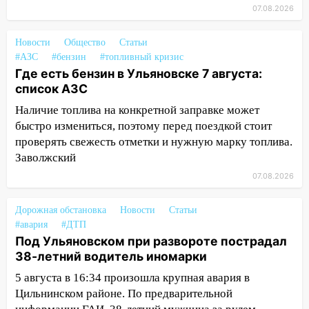
разработают отечественный прибор для
07.08.2026
цифровой ПЦР
15:47
Ульяновцы могут вернуть деньги
Новости
Общество
Статьи
за абонементы закрывшегося фитнес-
#АЗС
#бензин
#топливный кризис
Где есть бензин в Ульяновске 7 августа:
клуба «Рекорд-Fitness»
список АЗС
15:34
После вмешательства
Наличие топлива на конкретной заправке может
прокуратуры в селах Ульяновской
быстро измениться, поэтому перед поездкой стоит
области привели в порядок детские
проверять свежесть отметки и нужную марку топлива.
площадки
Заволжский
15:27
Прокуратура проверяет
07.08.2026
капремонт школы в селе Кивать
15:08
В Кузоватово после прокурорской
Дорожная обстановка
Новости
Статьи
проверки обновили разметку на
#авария
#ДТП
Под Ульяновском при развороте пострадал
пешеходных переходах
38-летний водитель иномарки
14:40
На проспекте Гая в Ульяновске
5 августа в 16:34 произошла крупная авария в
запретили остановку автомобилей на
Цильнинском районе. По предварительной
50-метровом участке