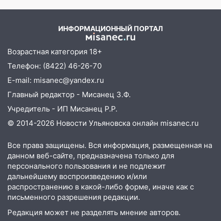
ЕГЭ с 2027 года
11:25
В Ульяновске ИИ будет выявлять
ИНФОРМАЦИОННЫЙ ПОРТАЛ
нарушителей на контейнерных
площадках
Возрастная категория 18+
11:20
Ульяновская шахматистка
Телефон: (8422) 46-26-70
Валерия Клейменова выиграла два
E-mail: misanec@yandex.ru
золота в составе сборной мира
Главный редактор - Мисанец З.Ф.
11:16
В Ульяновске открыли памятную
Учредитель - ИП Мисанец Р.Р.
доску декабристу Кондратию Рылееву
© 2014-2026 Новости Ульяновска онлайн
misanec.ru
10:40
В Ульяновске спасатели ночью
нашли потерявшегося в заброшенных
Все права защищены. Вся информация, размещенная на
данном веб-сайте, предназначена только для
садах 79-летнего мужчину
персонального пользования и не подлежит
10:26
На нескольких улицах Ульяновска
дальнейшему воспроизведению и/или
временно отключили холодную воду
распространению в какой-либо форме, иначе как с
письменного разрешения редакции.
10:14
В Ульяновске двоих участников
Редакция может не разделять мнение авторов.
коррупционной схемы при ЦГКБ