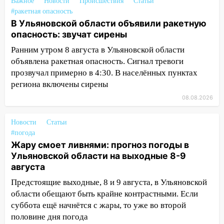
Важное
Новости
Происшествия
Статьи
на фестивале «ФормАРТ»
#ракетная опасность
18:11
В Ульяновской области объявили ракетную
Ульяновская область стала
опасность: звучат сирены
пилотным регионом проекта
«Культурное долголетие»
Ранним утром 8 августа в Ульяновской области
объявлена ракетная опасность. Сигнал тревоги
17:16
В реанимацию Ульяновской
прозвучал примерно в 4:30. В населённых пунктах
областной больницы поступили шесть
региона включены сирены
новых аппаратов ИВЛ
08.08.2026
16:51
В Чердаклинском районе
ремонтируют дороги, ставят остановки
Новости
Статьи
и проводят новое освещение
#погода
16:35
Жару смоет ливнями: прогноз погоды в
В Ульяновске установили ещё
Ульяновской области на выходные 8-9
девять бункеров для крупногабаритного
августа
мусора
Предстоящие выходные, 8 и 9 августа, в Ульяновской
16:26
В Ульяновске бесплатно покажут
области обещают быть крайне контрастными. Если
матч «Волги» под открытым небом
суббота ещё начнётся с жары, то уже во второй
16:12
В Ульяновском госуниверситете
половине дня погода