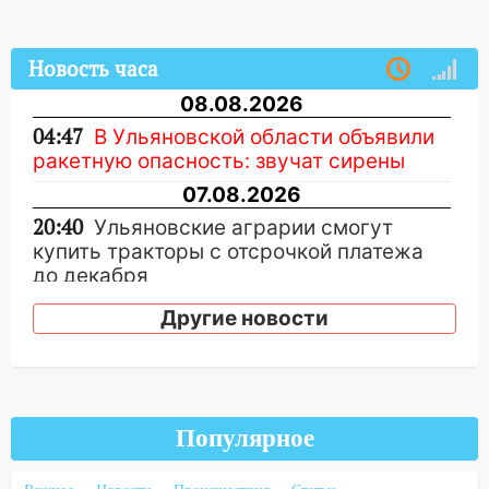
Новость часа
08.08.2026
04:47
В Ульяновской области объявили
ракетную опасность: звучат сирены
07.08.2026
20:40
Ульяновские аграрии смогут
купить тракторы с отсрочкой платежа
до декабря
19:34
В следственном управлении
Другие новости
состоялось торжественное
мероприятие, приуроченное к
празднованию Дня сотрудника органов
следствия Российской Федерации
Популярное
19:30
Ульяновцев приглашают
поддержать «Симбирскую чебурашку»