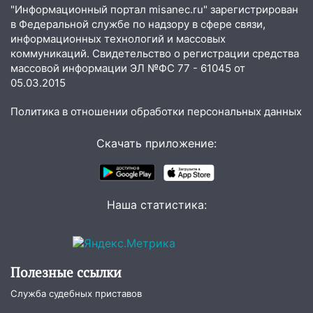
отправили в колонию на 7 и 8 лет
"Информационный портал misanec.ru" зарегистрирован
в Федеральной службе по надзору в сфере связи,
09:52
Ночью беспилотники сбили над
информационных технологий и массовых
соседними Татарстаном и Саратовской
коммуникаций. Свидетельство о регистрации средства
областью
массовой информации ЭЛ №ФС 77 - 61045 от
05.03.2015
09:41
Диана Шурыгина уверовала в
Бога в СИЗО
Политика в отношении обработки персональных данных
09:35
В Ульяновске директора фирмы
Скачать приложение:
будут судить за неуплату налогов на 48
млн рублей
08:22
Подросток на питбайке сбил
велосипедистку: пострадали двое
Наша статистика:
07:20
Жара возвращается: ожидается
знойный и сухой четверг
06:00
Под Ульяновском при развороте
Полезные ссылки
пострадал 38-летний водитель
Служба судебных приставов
иномарки