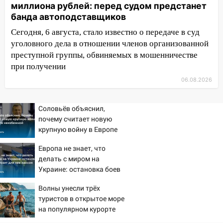
миллиона рублей: перед судом предстанет
надвигается сильнейшая непогода: град
банда автоподставщиков
и шквал до 27 м/с
Сегодня, 6 августа, стало известно о передаче в суд
12:31
Ульяновец хотел купить иномарку
уголовного дела в отношении членов организованной
из Европы и потерял 760 тысяч рублей
преступной группы, обвиняемых в мошенничестве
при получении
12:20
В Чердаклинском районе
столкнулись «Лада» и Chevrolet:
06.08.2026
пострадал 14-летний подросток
12:00
Соловьёв объяснил,
Где есть бензин в Ульяновске 7
почему считает новую
августа: список АЗС
крупную войну в Европе
11:50
Заснул рядом с ребёнком и
неизбежной
Европа не знает, что
случайно задушил его: суд вынес
делать с миром на
приговор
Украине: остановка боев
11:38
В Ленинском районе пожар
грозит для нее хаосом
Волны унесли трёх
полностью уничтожил дачный дом и
туристов в открытое море
сарай
на популярном курорте
11:38
В Госдуме предложили отменить