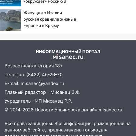
«окружает» Россию и
более 4,6 миллиона рублей: перед
Китай: это инструмент
судом предстанет банда
Живущая в Италии
первого массированного
автоподставщиков
русская сравнила жизнь в
удара
Европе и в Крыму
13:36
В Инзе произошел крупный пожар
13:00
В суде защитили репутацию
мужчины, которого необоснованно
ИНФОРМАЦИОННЫЙ ПОРТАЛ
обвиняли в жестоком обращении с
животными
Возрастная категория 18+
12:28
Миллион на «льготниках»: в
Телефон: (8422) 46-26-70
Ульяновской области перевозчик
E-mail: misanec@yandex.ru
провернул хитрую схему с чужими
проездными
Главный редактор - Мисанец З.Ф.
Учредитель - ИП Мисанец Р.Р.
12:10
Ульяновский алиментщик накопил
120 тысяч долга
© 2014-2026 Новости Ульяновска онлайн
misanec.ru
11:49
Снят режим «Ракетная
Все права защищены. Вся информация, размещенная на
опасность» на территории Ульяновской
данном веб-сайте, предназначена только для
области