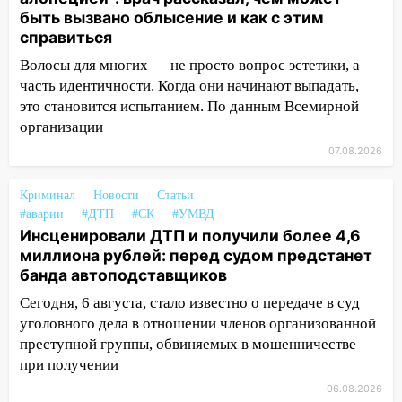
07:20
Жара возвращается: ожидается
быть вызвано облысение и как с этим
знойный и сухой четверг
справиться
06:00
Волосы для многих — не просто вопрос эстетики, а
Под Ульяновском при развороте
пострадал 38-летний водитель
часть идентичности. Когда они начинают выпадать,
иномарки
это становится испытанием. По данным Всемирной
организации
05:00
«Каждая пятая женщина и каждый
07.08.2026
второй мужчина в мире сталкиваются с
алопецией»: врач рассказал, чем может
Криминал
быть вызвано облысение и как с этим
Новости
Статьи
#аварии
#ДТП
#СК
#УМВД
справиться
Инсценировали ДТП и получили более 4,6
03:30
Гороскоп на 7 августа: пятница
миллиона рублей: перед судом предстанет
принесет прилив творческой энергии и
банда автоподставщиков
отличные шансы исправить старые
Сегодня, 6 августа, стало известно о передаче в суд
ошибки
уголовного дела в отношении членов организованной
06.08.2026
преступной группы, обвиняемых в мошенничестве
23:20
Прогноз погоды на 7 августа в
при получении
Ульяновской области
06.08.2026