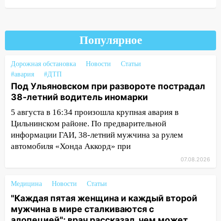
садах 79-летнего мужчину
10:26
На нескольких улицах Ульяновска
временно отключили холодную воду
Популярное
10:14
В Ульяновске двоих участников
коррупционной схемы при ЦГКБ
Дорожная обстановка
Новости
Статьи
отправили в колонию на 7 и 8 лет
#авария
#ДТП
Под Ульяновском при развороте пострадал
09:52
Ночью беспилотники сбили над
38-летний водитель иномарки
соседними Татарстаном и Саратовской
областью
5 августа в 16:34 произошла крупная авария в
Цильнинском районе. По предварительной
09:41
Диана Шурыгина уверовала в
информации ГАИ, 38-летний мужчина за рулем
Бога в СИЗО
автомобиля «Хонда Аккорд» при
09:35
В Ульяновске директора фирмы
07.08.2026
будут судить за неуплату налогов на 48
млн рублей
Медицина
Новости
Статьи
"Каждая пятая женщина и каждый второй
08:22
Подросток на питбайке сбил
мужчина в мире сталкиваются с
велосипедистку: пострадали двое
алопецией": врач рассказал, чем может