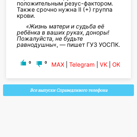
положительным резус-фактором.
Также срочно нужна II (+) группа
крови.
«Жизнь матери и судьба её
ребёнка в ваших руках, доноры!
Пожалуйста, не будьте
равнодушны
«, — пишет ГУЗ УОСПК.
0
0
MAX
|
Telegram
|
VK
|
OK
Все выпуски Справедливого телефона