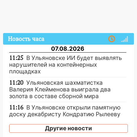
Новость часа
07.08.2026
11:25
В Ульяновске ИИ будет выявлять
нарушителей на контейнерных
площадках
11:20
Ульяновская шахматистка
Валерия Клейменова выиграла два
золота в составе сборной мира
11:16
В Ульяновске открыли памятную
доску декабристу Кондратию Рылееву
10:40
В Ульяновске спасатели ночью
Другие новости
нашли потерявшегося в заброшенных