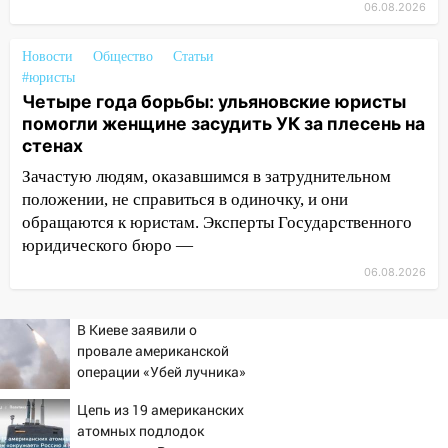
06.08.2026
более 28% площадей зерновых и
зернобобовых культур
Новости
Общество
Статьи
15:51
Бросила кирпич в жену брата: в
#юристы
Ульяновской области завели дело на
Четыре года борьбы: ульяновские юристы
агрессивную женщину
помогли женщине засудить УК за плесень на
стенах
15:47
На улице Радищева сбили
Зачастую людям, оказавшимся в затруднительном
курьера: крупная авария в Ульяновске
положении, не справиться в одиночку, и они
15:15
Проводил до квартиры и ограбил:
обращаются к юристам. Эксперты Государственного
новый кавалер женщины оказался
юридического бюро —
рецидивистом
06.08.2026
14:26
В Ульяновске ограничат движение
по улице Ефремова
В Киеве заявили о
провале американской
14:23
67% ульяновцев готовы
операции «Убей лучника»
передумать увольняться, если им
против России
повысят зарплату
Цепь из 19 американских
атомных подлодок
14:01
Инсценировали ДТП и получили