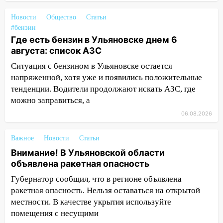
20:04
Ульяновцев приглашают на забег,
Новости
Общество
Статьи
посвящённый Дню воздушного флота
#бензин
России
Где есть бензин в Ульяновске днем 6
19:12
В Ульяновской области
августа: список АЗС
руководителя частной компании
Ситуация с бензином в Ульяновске остается
наказали за сокрытие прошлого своего
напряженной, хотя уже и появились положительные
сотрудник
тенденции. Водители продолжают искать АЗС, где
18:02
В Ульяновск едут звезды
можно заправиться, а
баскетбола!
06.08.2026
17:08
Ульяновский областной суд
Важное
Новости
Статьи
оставил в силе приговор руководству
«УльяновскФармации» за махинации на
Внимание! В Ульяновской области
3,2 млн рублей
объявлена ракетная опасность
Губернатор сообщил, что в регионе объявлена
16:09
Ветераны легкой атлетики из
ракетная опасность. Нельзя оставаться на открытой
Ульяновска успешно выступили на
местности. В качестве укрытия используйте
Чемпионате России
помещения с несущими
16:02
В Ульяновской области убрали