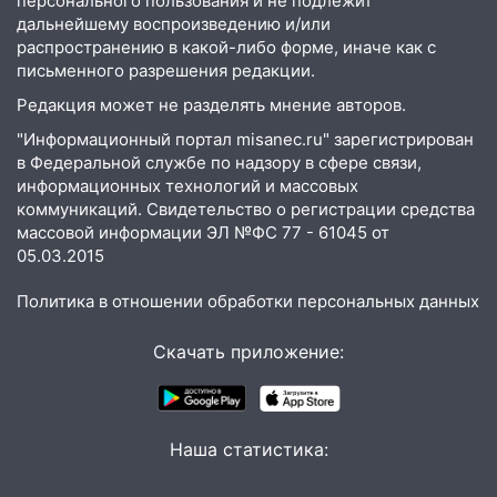
персонального пользования и не подлежит
дальнейшему воспроизведению и/или
11:30
Кабмин РФ разрешил до 1 июля
распространению в какой-либо форме, иначе как с
2027 года импорт, выпуск и обращение
письменного разрешения редакции.
бензина Евро 2, Евро 3, Евро 4
Редакция может не разделять мнение авторов.
11:12
Соцсети: на Рябикова автомобиль
"Информационный портал misanec.ru" зарегистрирован
врезался в забор
в Федеральной службе по надзору в сфере связи,
10:27
информационных технологий и массовых
Где есть бензин в Ульяновске
коммуникаций. Свидетельство о регистрации средства
днем 6 августа: список АЗС
массовой информации ЭЛ №ФС 77 - 61045 от
10:16
Внимание! В Ульяновской области
05.03.2015
объявлена ракетная опасность
Политика в отношении обработки персональных данных
10:00
В Старомайнском районе утонул
51-летний мужчина
Скачать приложение:
09:50
В Ульяновске черный коршун
застрял в тепловозе
09:44
Ульяновские спасатели помогли
Наша статистика:
юному велосипедисту на улице