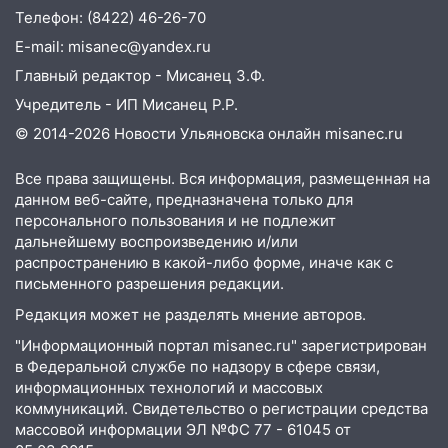
надвигается жара
Телефон: (8422) 46-26-70
14:08
Пешеход переходил по «зебре»:
E-mail: misanec@yandex.ru
подробности серьезной аварии на
Главный редактор - Мисанец З.Ф.
Фруктовой
Учредитель - ИП Мисанец Р.Р.
13:30
В Димитровграде на улице
© 2014-2026 Новости Ульяновска онлайн
misanec.ru
Трудовой горело здание
Все права защищены. Вся информация, размещенная на
13:00
Водитель без прав врезался в
данном веб-сайте, предназначена только для
припаркованный автомобиль
персонального пользования и не подлежит
дальнейшему воспроизведению и/или
12:37
Переезжал «зебру» на
распространению в какой-либо форме, иначе как с
велосипеде и попал под колеса
письменного разрешения редакции.
12:18
Вспыхнул изнутри: в
Редакция может не разделять мнение авторов.
Железнодорожном районе горела дача
"Информационный портал misanec.ru" зарегистрирован
11:33
В Засвияжье под колёса авто
в Федеральной службе по надзору в сфере связи,
попал мужчина
информационных технологий и массовых
коммуникаций. Свидетельство о регистрации средства
11:17
В Радищевском районе сгорели
массовой информации ЭЛ №ФС 77 - 61045 от
хозяйственные постройки