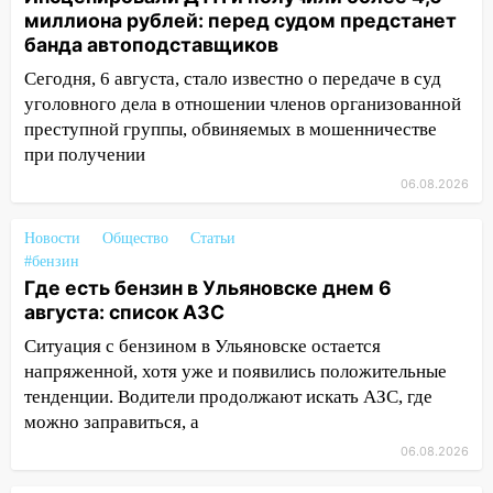
120 тысяч долга
миллиона рублей: перед судом предстанет
банда автоподставщиков
11:49
Снят режим «Ракетная
Сегодня, 6 августа, стало известно о передаче в суд
опасность» на территории Ульяновской
уголовного дела в отношении членов организованной
области
преступной группы, обвиняемых в мошенничестве
11:30
Кабмин РФ разрешил до 1 июля
при получении
2027 года импорт, выпуск и обращение
06.08.2026
бензина Евро 2, Евро 3, Евро 4
11:12
Соцсети: на Рябикова автомобиль
Новости
Общество
Статьи
врезался в забор
#бензин
Где есть бензин в Ульяновске днем 6
10:27
Где есть бензин в Ульяновске
августа: список АЗС
днем 6 августа: список АЗС
Ситуация с бензином в Ульяновске остается
10:16
Внимание! В Ульяновской области
напряженной, хотя уже и появились положительные
объявлена ракетная опасность
тенденции. Водители продолжают искать АЗС, где
можно заправиться, а
10:00
В Старомайнском районе утонул
06.08.2026
51-летний мужчина