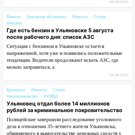
06.08.2026
22:58
Соцсети: на проспекте Тюленева
ДТП с мотоциклистом
Важное
Дорожная обстановка
Новости
Статьи
#бензин
20:22
Мошенники обманули 92-летнюю
Где есть бензин в Ульяновске 5 августа
жительницу Ульяновской области
после рабочего дня: список АЗС
19:14
Житель Ульяновской области
Ситуация с бензином в Ульяновске остается
подвез троих незнакомцев на трассе и
напряженной, хотя уже и появились положительные
заработал уголовное дело
тенденции. Водители продолжают искать АЗС, где
18:14
Прогноз погоды на 6 августа в
можно заправиться, а
Ульяновской области
05.08.2026
18:00
Мотофристайл, рок и силовой
Криминал
экстрим: в Ульяновске пройдет
Новости
Статьи
#мошенничество
#УМВД
большой фестиваль «Наше время»
Ульяновец отдал более 14 миллионов
17:30
Где есть бензин в Ульяновске 5
рублей за криминальное покровительство
августа после рабочего дня: список АЗС
Полицейские завершили расследование уголовного
17:05
«Обыск» по видеосвязи: в
дела в отношении 35-летнего жителя Ульяновска,
Ульяновске задержали 19-летнюю
обвиняемого в вымогательстве денежных средств у