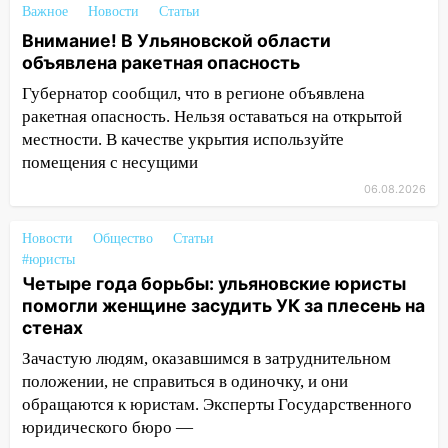
09:50
В Ульяновске черный коршун
Важное
Новости
Статьи
застрял в тепловозе
Внимание! В Ульяновской области
09:44
объявлена ракетная опасность
Ульяновские спасатели помогли
юному велосипедисту на улице
Губернатор сообщил, что в регионе объявлена
Чернышевского
ракетная опасность. Нельзя оставаться на открытой
местности. В качестве укрытия используйте
08:21
В Заволжском районе украли два
помещения с несущими
велосипеда
06.08.2026
07:18
В Ульяновск идет
тридцатиградусная жара: какая будет
Новости
Общество
Статьи
погода в четверг
#юристы
06:00
Четыре года борьбы: ульяновские юристы
Четыре года борьбы: ульяновские
помогли женщине засудить УК за плесень на
юристы помогли женщине засудить УК
стенах
за плесень на стенах
Зачастую людям, оказавшимся в затруднительном
05:00
Кому 6 августа звезды сулят
положении, не справиться в одиночку, и они
прибыль, а кому — испытания на
обращаются к юристам. Эксперты Государственного
прочность
юридического бюро —
05.08.2026