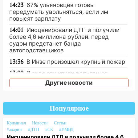
14:23
67% ульяновцев готовы
передумать увольняться, если им
повысят зарплату
14:01
Инсценировали ДТП и получили
более 4,6 миллиона рублей: перед
судом предстанет банда
автоподставщиков
13:36
В Инзе произошел крупный пожар
13:00
В суде защитили репутацию
мужчины, которого необоснованно
Другие новости
обвиняли в жестоком обращении с
животными
12:28
Миллион на «льготниках»: в
Популярное
Ульяновской области перевозчик
провернул хитрую схему с чужими
Криминал
Новости
Статьи
проездными
#аварии
#ДТП
#СК
#УМВД
12:10
Ульяновский алиментщик накопил
Инсценировали ДТП и получили более 4,6