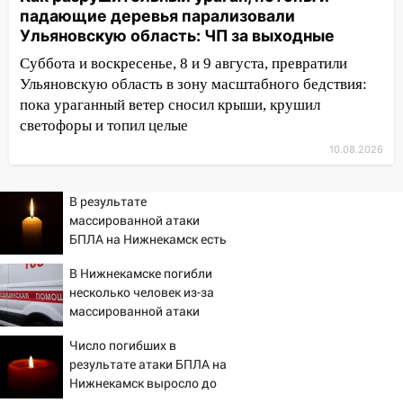
падающие деревья парализовали
августа
Ульяновскую область: ЧП за выходные
06:00
Как разрушительный ураган,
Суббота и воскресенье, 8 и 9 августа, превратили
потопы и падающие деревья
Ульяновскую область в зону масштабного бедствия:
парализовали Ульяновскую область: ЧП
пока ураганный ветер сносил крыши, крушил
за выходные
светофоры и топил целые
05:50
Пять украденных лошадей и
10.08.2026
смертельная драка
05:00
Боль, скованность и старение
В результате
дисков: как повседневные привычки
массированной атаки
незаметно разрушают наш позвоночник
БПЛА на Нижнекамск есть
погибшие
03:00
День скрытых ловушек и
В Нижнекамске погибли
внезапных подарков судьбы: гороскоп
несколько человек из-за
на 10 августа
массированной атаки
БПЛА
09.08.2026
Число погибших в
21:58
В Ульяновске около «нового»
результате атаки БПЛА на
моста утопили автомобиль «Вольво»
Нижнекамск выросло до
13