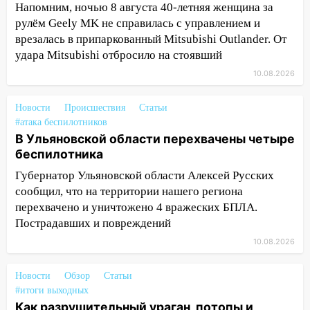
месячной нормы осадков и упало 111
Напомним, ночью 8 августа 40-летняя женщина за
деревьев в Ульяновске
рулём Geely MK не справилась с управлением и
врезалась в припаркованный Mitsubishi Outlander. От
10:00
В Кузоватово ураганный ветер
удара Mitsubishi отбросило на стоявший
повредил кровли районного дома
культуры и школы
10.08.2026
09:20
Момент падения дерева на
Новости
Происшествия
Статьи
машину в Ульяновске попал на видео
#атака беспилотников
В Ульяновской области перехвачены четыре
09:16
Утро ульяновских водителей
беспилотника
началось с «глухой» пробки на старом
мосту
Губернатор Ульяновской области Алексей Русских
сообщил, что на территории нашего региона
09:10
Соцсети: на Московском шоссе в
перехвачено и уничтожено 4 вражеских БПЛА.
Ульяновске произошла авария
Пострадавших и повреждений
08:02
В Ульяновске во время
10.08.2026
диспансеризации у 26-летнего парня
выявили онкологию
Новости
Обзор
Статьи
07:00
#итоги выходных
Прохладная ночь и ветреный
Как разрушительный ураган, потопы и
день: прогноз погоды в Ульяновске 10