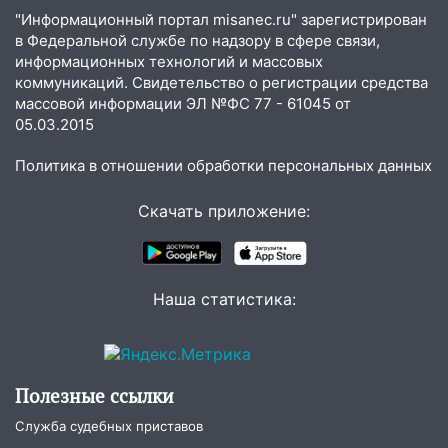
15:12
В Ульяновске выгорела кухня в
"Информационный портал misanec.ru" зарегистрирован
многоэтажке
в Федеральной службе по надзору в сфере связи,
информационных технологий и массовых
14:18
Гинеколог рассказала о том, с
коммуникаций. Свидетельство о регистрации средства
какими сложностями сталкиваются
массовой информации ЭЛ №ФС 77 - 61045 от
молодые мамы
05.03.2015
13:02
Соцсети: на улице Розы
Политика в отношении обработки персональных данных
Люксембург дерево упало на
автомобиль
Скачать приложение:
13:00
«Благоприятный период для
новых начинаний: гороскоп для всех
знаков зодиака на неделю с 10 по 16
августа
Наша статистика:
13:00
На проспекте Тюленева в
Ульяновске образовалось «море»
12:57
В Ульяновской области ожидается
Полезные ссылки
крупный град
Служба судебных приставов