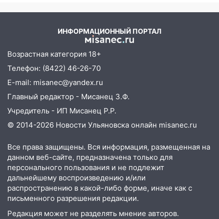
20:20
Итоги 9 августа в Ульяновской
области: разгул стихии, поиски
человека на Волге и транспортный
ИНФОРМАЦИОННЫЙ ПОРТАЛ
коллапс
Возрастная категория 18+
19:43
Из-за ураганного ветра упали
деревья в парке «Победы»
Телефон: (8422) 46-26-70
E-mail: misanec@yandex.ru
18:00
Пепелище на Балтийской: в
Главный редактор - Мисанец З.Ф.
Заволжье ульяновские спасатели
ликвидировали крупный пожар
Учредитель - ИП Мисанец Р.Р.
© 2014-2026 Новости Ульяновска онлайн
misanec.ru
17:15
Прогноз погоды на 10 августа в
Ульяновской области
Все права защищены. Вся информация, размещенная на
16:00
В Ульяновске во время шторма на
данном веб-сайте, предназначена только для
Волге пропал известный блогер: нужна
персонального пользования и не подлежит
помощь в поисках
дальнейшему воспроизведению и/или
распространению в какой-либо форме, иначе как с
15:28
Соцсети: на «Ауди» упало дерево
письменного разрешения редакции.
в Новом городе
Редакция может не разделять мнение авторов.