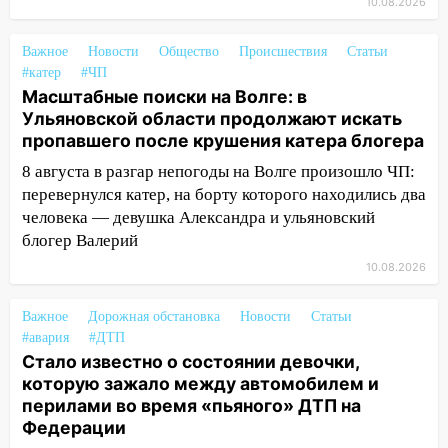
10.08.2026
начальником управления
административно-технического
контроля администрации Ульяновска
Важное
Новости
Общество
Происшествия
Статьи
#катер
#ЧП
11:12
В Ульяновской области в огне
Масштабные поиски на Волге: в
погиб один человек
Ульяновской области продолжают искать
пропавшего после крушения катера блогера
11:05
12 человек погибли и 39 получили
ранения после атаки беспилотников на
8 августа в разгар непогоды на Волге произошло ЧП:
Нижнекамск
перевернулся катер, на борту которого находились два
человека — девушка Александра и ульяновский
10:51
В Ульяновской области
блогер Валерий
перехвачены четыре беспилотника
10.08.2026
10:15
Соцсети: мотоциклист врезался в
«Калину» в Новом городе
Важное
Дорожная обстановка
Новости
Статьи
#авария
#ДТП
10:11
Во время атаки беспилотников в
Стало известно о состоянии девочки,
Нижнекамске погибли люди: в
которую зажало между автомобилем и
республике объявили траур
перилами во время «пьяного» ДТП на
Федерации
10:06
За выходные выпало больше