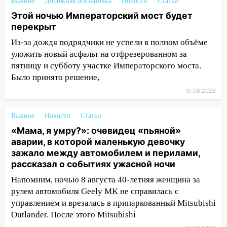
Важное
Дорожная обстановка
Новости
Статьи
городе: в ГАИ прокомментировали
сегодняшнюю аварию
Этой ночью Императорский мост будет
перекрыт
12:59
Губернатор Ульяновской области
Из-за дождя подрядчики не успели в полном объёме
выразил соболезнования в связи с
уложить новый асфальт на отфрезерованном за
трагедией в Нижнекамске
пятницу и субботу участке Императорского моста.
12:53
Число погибших в Нижнекамске
Было принято решение,
выросло до 13 человек, среди них есть
10.08.2026
ребенок
12:46
Масштабные поиски на Волге: в
Важное
Новости
Статьи
Ульяновской области продолжают
«Мама, я умру?»: очевидец «пьяной»
искать пропавшего после крушения
аварии, в которой маленькую девочку
катера блогера
зажало между автомобилем и перилами,
рассказал о событиях ужасной ночи
11:53
Стало известно о состоянии
девочки, которую зажало между
Напомним, ночью 8 августа 40-летняя женщина за
автомобилем и перилами во время
рулем автомобиля Geely MK не справилась с
«пьяного» ДТП на Федерации
управлением и врезалась в припаркованный Mitsubishi
Outlander. После этого Mitsubishi
11:29
Сергей Клопков назначен