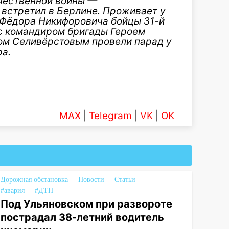
чественной войны —
 встретил в Берлине. Проживает у
 Фёдора Никифоровича бойцы 31-й
с командиром бригады Героем
ом Селивёрстовым провели парад у
ра.
MAX
|
Telegram
|
VK
|
OK
Дорожная обстановка
Новости
Статьи
#авария
#ДТП
Под Ульяновском при развороте
пострадал 38-летний водитель