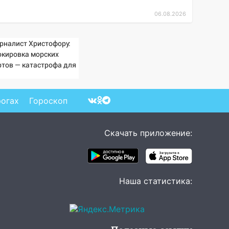
06.08.2026
рналист Христофору:
окировка морских
ртов — катастрофа для
раины
рогах
Гороскоп
Скачать приложение:
Наша статистика: