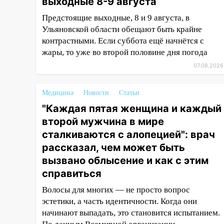
выходные 8-9 августа
16:35
В Ульяновске установили
ещё девять бункеров для
Предстоящие выходные, 8 и 9 августа, в
крупногабаритного мусора
Ульяновской области обещают быть крайне
контрастными. Если суббота ещё начнётся с
16:26
В Ульяновске бесплатно
жары, то уже во второй половине дня погода
покажут матч «Волги» под
открытым небом
07.08.2026
16:12
В Ульяновском
госуниверситете разработают
Медицина
Новости
Статьи
отечественный прибор для
"Каждая пятая женщина и каждый
цифровой ПЦР
второй мужчина в мире
15:47
сталкиваются с алопецией": врач
Ульяновцы могут
вернуть деньги за абонементы
рассказал, чем может быть
закрывшегося фитнес-клуба
вызвано облысение и как с этим
«Рекорд-Fitness»
справиться
15:34
После вмешательства
Волосы для многих — не просто вопрос
прокуратуры в селах
эстетики, а часть идентичности. Когда они
Ульяновской области привели
начинают выпадать, это становится испытанием.
в порядок детские площадки