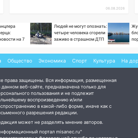
06.08.2026
анцлера
Людей не могут опознать:
Жу
ерца:
четыре человека сгорели
бл
новости на 7
заживо в страшном ДТП
по
26 и прогнозы
на трассе 07/08/2026 –
Ук
Новости
а
Общество
Экономика
Спорт
Культура
На до
се права защищены. Вся информация, размещенная
 данном веб-сайте, предназначена только для
ерсонального пользования и не подлежит
альнейшему воспроизведению и/или
аспространению в какой-либо форме, иначе как с
исьменного разрешения редакции.
едакция может не разделять мнение авторов.
Информационный портал misanec.ru"