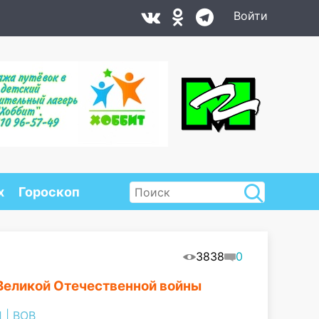
Войти
х
Гороскоп
3838
0
Великой Отечественной войны
Ы
|
ВОВ