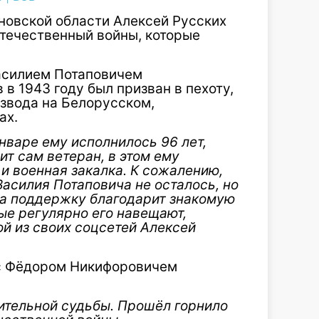
яновской области Алексей Русских
Отечественный войны, которые
Василием Потаповичем
в 1943 году был призван в пехоту,
звода на Белорусском,
ах.
нваре ему исполнилось 96 лет,
ит сам ветеран, в этом ему
и военная закалка. К сожалению,
Василия Потаповича не осталось, но
 за поддержку благодарит знакомую
ые регулярно его навещают,
ой из своих соцсетей Алексей
 с Фёдором Никифоровичем
ительной судьбы. Прошёл горнило