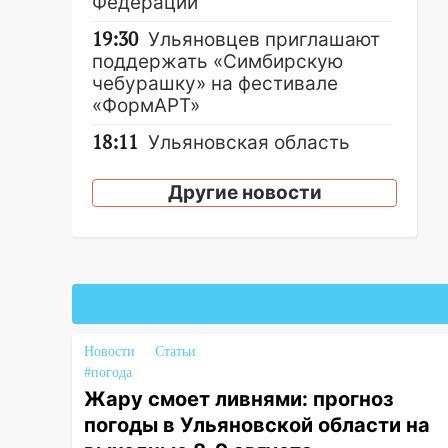
Федерации
19:30
Ульяновцев приглашают
поддержать «Симбирскую
чебурашку» на фестивале
«ФормАРТ»
18:11
Ульяновская область
стала пилотным регионом
проекта «Культурное
Другие новости
долголетие»
17:16
В реанимацию
Ульяновской областной
больницы поступили шесть
новых аппаратов ИВЛ
16:51
В Чердаклинском районе
Новости
Статьи
ремонтируют дороги, ставят
#погода
остановки и проводят новое
Жару смоет ливнями: прогноз
освещение
погоды в Ульяновской области на