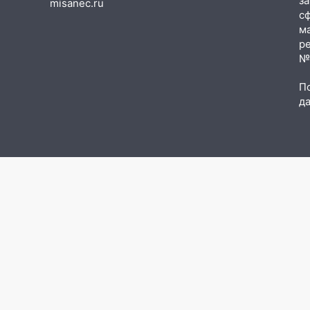
з
misanec.ru
прогноз погоды в Ульяновской
с
области на выходные 8-9
м
августа
р
№Ф
13:30
В Ульяновске
транспортные
П
полицейские проведут акцию
д
«Час пассажира»
13:20
В Ульяновске за один
день обокрали женщину на
пляже и подростка в сквере
13:01
В Димитровграде
мужчина выбросил из машины
страйкбольную гранату: его
задержали
12:34
На Ульяновскую область
надвигается сильнейшая
непогода: град и шквал до 27
м/с