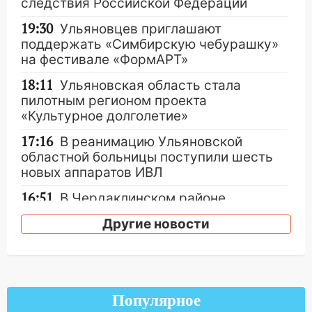
следствия Российской Федерации
19:30
Ульяновцев приглашают
поддержать «Симбирскую чебурашку»
на фестивале «ФормАРТ»
18:11
Ульяновская область стала
пилотным регионом проекта
«Культурное долголетие»
17:16
В реанимацию Ульяновской
областной больницы поступили шесть
новых аппаратов ИВЛ
16:51
В Чердаклинском районе
ремонтируют дороги, ставят остановки
Другие новости
и проводят новое освещение
16:35
В Ульяновске установили ещё
девять бункеров для крупногабаритного
мусора
Популярное
16:26
В Ульяновске бесплатно покажут