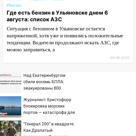
полностью уничтожил дачный дом и
#бензин
сарай
Где есть бензин в Ульяновске днем 6
августа: список АЗС
11:38
В Госдуме предложили отменить
ЕГЭ с 2027 года
Ситуация с бензином в Ульяновске остается
напряженной, хотя уже и появились положительные
11:25
В Ульяновске ИИ будет выявлять
тенденции. Водители продолжают искать АЗС, где
нарушителей на контейнерных
можно заправиться, а
площадках
06.08.2026
11:20
Ульяновская шахматистка
Валерия Клейменова выиграла два
Над Екатеринбургом
золота в составе сборной мира
сбили восемь БПЛА:
11:16
В Ульяновске открыли памятную
эвакуированы 800
доску декабристу Кондратию Рылееву
сотрудников Wildberries
Журналист Христофору:
10:40
В Ульяновске спасатели ночью
блокировка морских
нашли потерявшегося в заброшенных
портов — катастрофа для
садах 79-летнего мужчину
Украины
“Генерал 200” в квадрате.
10:26
На нескольких улицах Ульяновска
Как Драпатый