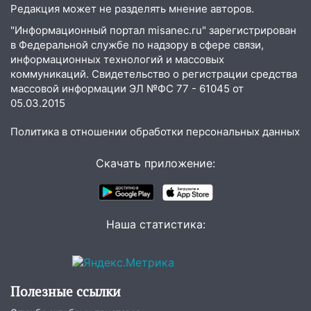
06:00
Под Ульяновском при развороте
Редакция может не разделять мнение авторов.
пострадал 38-летний водитель
"Информационный портал misanec.ru" зарегистрирован
иномарки
в Федеральной службе по надзору в сфере связи,
информационных технологий и массовых
05:00
«Каждая пятая женщина и каждый
коммуникаций. Свидетельство о регистрации средства
второй мужчина в мире сталкиваются с
массовой информации ЭЛ №ФС 77 - 61045 от
алопецией»: врач рассказал, чем может
05.03.2015
быть вызвано облысение и как с этим
справиться
Политика в отношении обработки персональных данных
03:30
Гороскоп на 7 августа: пятница
Скачать приложение:
принесет прилив творческой энергии и
отличные шансы исправить старые
ошибки
06.08.2026
Наша статистика:
23:20
Прогноз погоды на 7 августа в
Ульяновской области
20:04
Ульяновцев приглашают на забег,
Полезные ссылки
посвящённый Дню воздушного флота