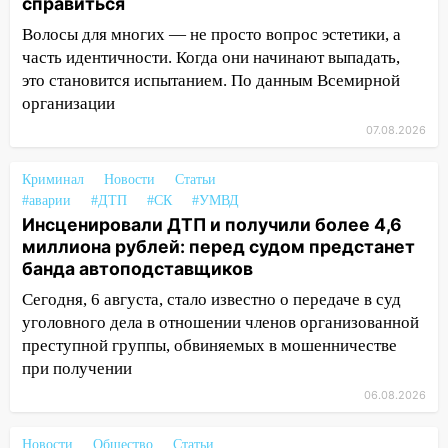
справиться
выбросил из машины страйкбольную
Волосы для многих — не просто вопрос эстетики, а
гранату: его задержали
часть идентичности. Когда они начинают выпадать,
12:34
На Ульяновскую область
это становится испытанием. По данным Всемирной
надвигается сильнейшая непогода: град
организации
и шквал до 27 м/с
07.08.2026
12:31
Ульяновец хотел купить иномарку
из Европы и потерял 760 тысяч рублей
Криминал
Новости
Статьи
#аварии
#ДТП
#СК
#УМВД
12:20
В Чердаклинском районе
Инсценировали ДТП и получили более 4,6
столкнулись «Лада» и Chevrolet:
миллиона рублей: перед судом предстанет
пострадал 14-летний подросток
банда автоподставщиков
12:00
Где есть бензин в Ульяновске 7
Сегодня, 6 августа, стало известно о передаче в суд
августа: список АЗС
уголовного дела в отношении членов организованной
преступной группы, обвиняемых в мошенничестве
11:50
Заснул рядом с ребёнком и
при получении
случайно задушил его: суд вынес
приговор
06.08.2026
11:38
В Ленинском районе пожар
Новости
Общество
Статьи