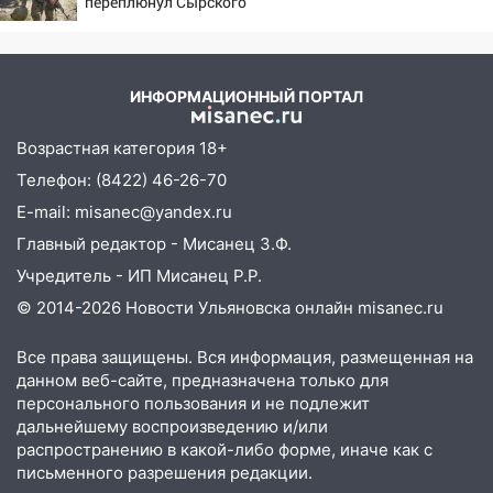
временно отключили холодную воду
переплюнул Сырского
10:14
В Ульяновске двоих участников
коррупционной схемы при ЦГКБ
отправили в колонию на 7 и 8 лет
ИНФОРМАЦИОННЫЙ ПОРТАЛ
09:52
Ночью беспилотники сбили над
Возрастная категория 18+
соседними Татарстаном и Саратовской
Телефон: (8422) 46-26-70
областью
E-mail: misanec@yandex.ru
09:41
Диана Шурыгина уверовала в
Главный редактор - Мисанец З.Ф.
Бога в СИЗО
Учредитель - ИП Мисанец Р.Р.
09:35
В Ульяновске директора фирмы
© 2014-2026 Новости Ульяновска онлайн
misanec.ru
будут судить за неуплату налогов на 48
млн рублей
Все права защищены. Вся информация, размещенная на
08:22
Подросток на питбайке сбил
данном веб-сайте, предназначена только для
велосипедистку: пострадали двое
персонального пользования и не подлежит
дальнейшему воспроизведению и/или
07:20
Жара возвращается: ожидается
распространению в какой-либо форме, иначе как с
знойный и сухой четверг
письменного разрешения редакции.