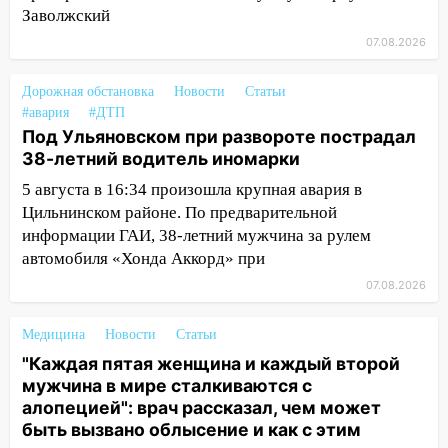
14:40
На проспекте Гая в Ульяновске
Заволжский
запретили остановку автомобилей на
07.08.2026
50-метровом участке
14:22
Дорожная обстановка
В Новом городе 8 августа пройдет
Новости
Статьи
#авария
#ДТП
большой фестиваль «Наше время» с
Под Ульяновском при развороте пострадал
мотофристайлом и концертом
38-летний водитель иномарки
«Мураками»
5 августа в 16:34 произошла крупная авария в
14:04
Жару смоет ливнями: прогноз
Цильнинском районе. По предварительной
погоды в Ульяновской области на
информации ГАИ, 38-летний мужчина за рулем
выходные 8-9 августа
автомобиля «Хонда Аккорд» при
13:30
В Ульяновске транспортные
07.08.2026
полицейские проведут акцию «Час
пассажира»
Медицина
Новости
Статьи
13:20
В Ульяновске за один день
"Каждая пятая женщина и каждый второй
обокрали женщину на пляже и
мужчина в мире сталкиваются с
подростка в сквере
алопецией": врач рассказал, чем может
быть вызвано облысение и как с этим
13:01
В Димитровграде мужчина