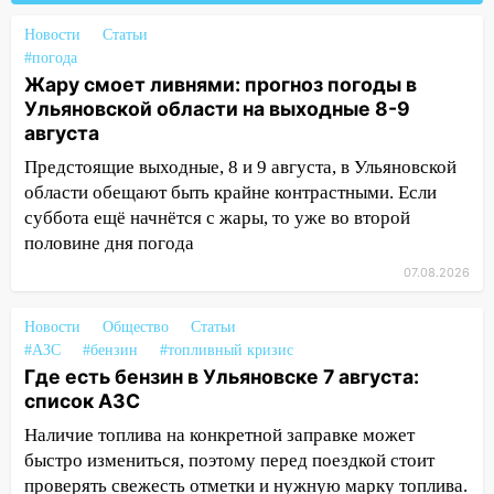
матч «Волги» под открытым небом
Новости
Статьи
#погода
16:12
В Ульяновском госуниверситете
Жару смоет ливнями: прогноз погоды в
разработают отечественный прибор для
Ульяновской области на выходные 8-9
цифровой ПЦР
августа
15:47
Ульяновцы могут вернуть деньги
Предстоящие выходные, 8 и 9 августа, в Ульяновской
за абонементы закрывшегося фитнес-
области обещают быть крайне контрастными. Если
клуба «Рекорд-Fitness»
суббота ещё начнётся с жары, то уже во второй
15:34
После вмешательства
половине дня погода
прокуратуры в селах Ульяновской
07.08.2026
области привели в порядок детские
площадки
Новости
Общество
Статьи
#АЗС
15:27
#бензин
#топливный кризис
Прокуратура проверяет
Где есть бензин в Ульяновске 7 августа:
капремонт школы в селе Кивать
список АЗС
15:08
В Кузоватово после прокурорской
Наличие топлива на конкретной заправке может
проверки обновили разметку на
быстро измениться, поэтому перед поездкой стоит
пешеходных переходах
проверять свежесть отметки и нужную марку топлива.