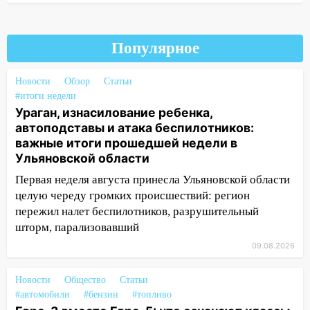
пропал 67-летний мужчина
08:11
На Ульяновск снова надвигается
непогода
Популярное
07:30
Евро-3 вместо Евро-5: что
означают классы бензина и можно ли
Новости
Обзор
Статьи
заливать «старое» топливо в
#итоги недели
современные автомобили
Ураган, изнасилование ребенка,
автоподставы и атака беспилотников:
06:30
Какая погода будет в Ульяновской
важные итоги прошедшей недели в
области днем 9 августа
Ульяновской области
05:05
День, когда всё может
Первая неделя августа принесла Ульяновской области
измениться: гороскоп на 9 августа —
целую череду громких происшествий: регион
три знака получат шанс, который нельзя
пережил налет беспилотников, разрушительный
упустить
шторм, парализовавший
08.08.2026
09.08.2026
20:10
Во время урагана в Ульяновске на
Волге перевернулась лодка
Новости
Общество
Статьи
#автомобили
#бензин
#топливо
19:55
В Ульяновске упавшее дерево