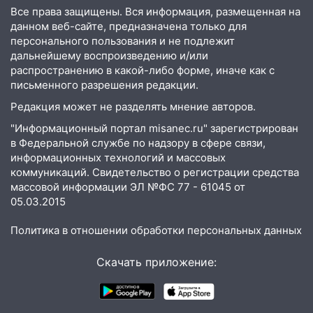
13:08
Ураган ударил по Ульяновску:
Все права защищены. Вся информация, размещенная на
сорванные крыши, поваленные деревья,
данном веб-сайте, предназначена только для
затопленные улицы и остановившиеся
персонального пользования и не подлежит
трамваи
дальнейшему воспроизведению и/или
распространению в какой-либо форме, иначе как с
12:17
Ульяновск накрыл крупный град:
письменного разрешения редакции.
после ливня город снова уходит под
Редакция может не разделять мнение авторов.
воду
"Информационный портал misanec.ru" зарегистрирован
12:12
Прокуратура взяла на контроль
в Федеральной службе по надзору в сфере связи,
ДТП с шестилетним ребёнком на улице
информационных технологий и массовых
Федерации
коммуникаций. Свидетельство о регистрации средства
массовой информации ЭЛ №ФС 77 - 61045 от
12:01
Пьяная женщина сбила
05.03.2015
шестилетнего ребёнка на улице
Федерации: возбуждено уголовное дело
Политика в отношении обработки персональных данных
11:16
В Ульяновске ищут 37-летнего
Скачать приложение:
мужчину, пропавшего ещё 19 июля
10:30
От мотофристайла до прогулки с
хаски: куда сходить в Ульяновской