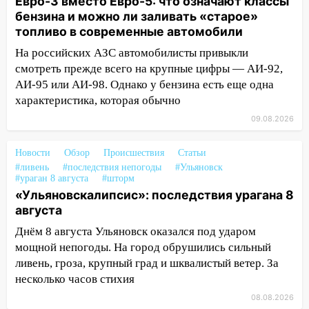
Евро-3 вместо Евро-5: что означают классы
заблокировало в машине двух женщин
бензина и можно ли заливать «старое»
топливо в современные автомобили
17:15
В Ульяновской области
ремонтируют девять мостов: один уже
На российских АЗС автомобилисты привыкли
готов, ещё два — почти завершены
смотреть прежде всего на крупные цифры — АИ-92,
АИ-95 или АИ-98. Однако у бензина есть еще одна
17:00
«Ульяновскалипсис»: последствия
характеристика, которая обычно
урагана 8 августа
09.08.2026
16:38
Прогноз погоды в Ульяновской
области на 9 августа
Новости
Обзор
Происшествия
Статьи
#ливень
#последствия непогоды
#Ульяновск
16:34
Из-за мощной непогоды в
#ураган 8 августа
#шторм
Ульяновске отменили фестиваль «Наше
«Ульяновскалипсис»: последствия урагана 8
время»
августа
16:17
Мелекесский район первым в
Днём 8 августа Ульяновск оказался под ударом
Ульяновской области намолотил более
мощной непогоды. На город обрушились сильный
100 тысяч тонн зерна
ливень, гроза, крупный град и шквалистый ветер. За
несколько часов стихия
15:17
В колледжи и техникумы
08.08.2026
Ульяновской области подали более 10