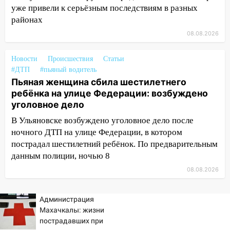
после непогоды
уже привели к серьёзным последствиям в разных
районах
13:59
В Новом городе ураганным
ветром сорвало опалубку со
08.08.2026
строящегося дома
Новости
Происшествия
Статьи
13:54
В мэрии Ульяновска рассказали,
#ДТП
#пьяный водитель
как устраняют последствия мощного
Пьяная женщина сбила шестилетнего
шторма
ребёнка на улице Федерации: возбуждено
уголовное дело
13:49
Стихия продолжает крушить
Ульяновск: дерево рухнуло на дом на
В Ульяновске возбуждено уголовное дело после
Орджоникидзе
ночного ДТП на улице Федерации, в котором
пострадал шестилетний ребёнок. По предварительным
13:47
На Нижней Террасе мощным
данным полиции, ночью 8
ветром вырвало дерево с корнем
08.08.2026
13:46
Сильный ветер сорвал крышу с
СТО на проспекте Созидателей
Администрация
13:35
Непогода продолжает бить по
Махачкалы: жизни
транспорту: в Ульяновске трамвай
пострадавших при