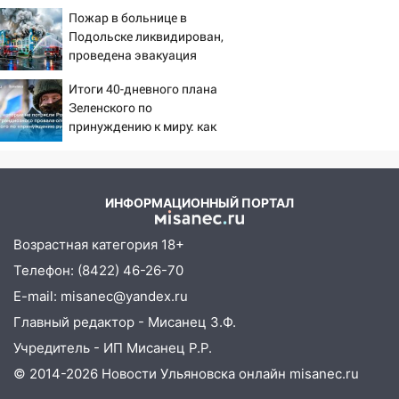
сошёл с рельсов
падении лифта ничто не
Пожар в больнице в
угрожает
13:22
Упавшие деревья перекрыли
Подольске ликвидирован,
дороги в Ульяновске: фото
проведена эвакуация
13:17
Непогода в Ульяновске не
Итоги 40-дневного плана
закончится сегодня: сильные ливни
Зеленского по
сохранятся 9 августа
принуждению к миру: как
ответила Россия, полный
13:15
Трижды «брал в долг» без спроса:
разбор провала операции
житель Вешкаймского района похитил у
Украины от военкора
знакомого 191 тысячу рублей
Коца
ИНФОРМАЦИОННЫЙ ПОРТАЛ
13:14
Ураган оторвал светофор на
Возрастная категория 18+
проспекте Филатова в Ульяновске
Телефон: (8422) 46-26-70
13:12
Дерево пробило крышу дома на
E-mail: misanec@yandex.ru
Новгородской в Ульяновске и рухнуло
на электрощит
Главный редактор - Мисанец З.Ф.
Учредитель - ИП Мисанец Р.Р.
13:10
В Заволжском районе дерево
упало во дворе
© 2014-2026 Новости Ульяновска онлайн
misanec.ru