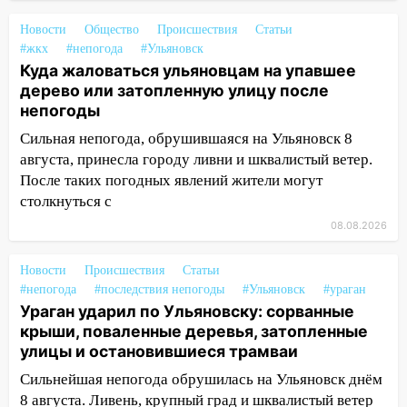
тысяч заявлений
Новости
Общество
Происшествия
Статьи
15:04
Фоторепортаж с улиц Ульяновска
#жкх
#непогода
#Ульяновск
после шторма: поваленные деревья и
Куда жаловаться ульяновцам на упавшее
затопленные улицы
дерево или затопленную улицу после
непогоды
14:28
Ураган вырвал остановку на улице
Деева в Заволжье
Сильная непогода, обрушившаяся на Ульяновск 8
августа, принесла городу ливни и шквалистый ветер.
14:26
Жители Ульяновска сами
После таких погодных явлений жители могут
пытаются расчистить ливнёвки, не
столкнуться с
дождавшись коммунальщиков
08.08.2026
14:16
Шторм продолжает ломать город:
на улице Любови Шевцовой рухнул
Новости
Происшествия
Статьи
светофор
#непогода
#последствия непогоды
#Ульяновск
#ураган
Ураган ударил по Ульяновску: сорванные
14:14
Студента из Ульяновска обманули
крыши, поваленные деревья, затопленные
мошенники под видом преподавателя
улицы и остановившиеся трамваи
14:12
Куда жаловаться ульяновцам на
Сильнейшая непогода обрушилась на Ульяновск днём
упавшее дерево или затопленную улицу
8 августа. Ливень, крупный град и шквалистый ветер