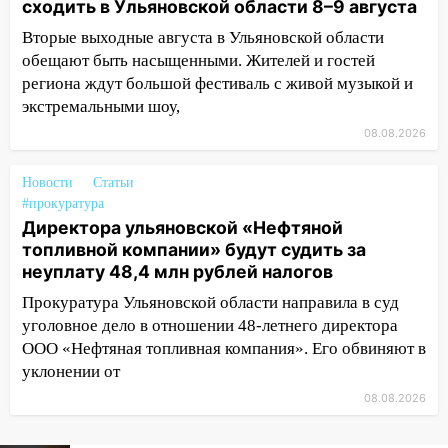
сходить в Ульяновской области 8–9 августа
проспекте Филатова в Ульяновске
Вторые выходные августа в Ульяновской области
13:12
Дерево пробило крышу дома на
обещают быть насыщенными. Жителей и гостей
Новгородской в Ульяновске и рухнуло
региона ждут большой фестиваль с живой музыкой и
на электрощит
экстремальными шоу,
13:10
В Заволжском районе дерево
08.08.2026
упало во дворе
Новости
Статьи
13:08
Ураган ударил по Ульяновску:
#прокуратура
сорванные крыши, поваленные деревья,
Директора ульяновской «Нефтяной
затопленные улицы и остановившиеся
топливной компании» будут судить за
трамваи
неуплату 48,4 млн рублей налогов
12:17
Ульяновск накрыл крупный град:
Прокуратура Ульяновской области направила в суд
после ливня город снова уходит под
уголовное дело в отношении 48-летнего директора
воду
ООО «Нефтяная топливная компания». Его обвиняют в
уклонении от
12:12
Прокуратура взяла на контроль
ДТП с шестилетним ребёнком на улице
08.08.2026
Федерации