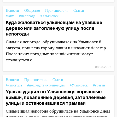
14:16
Шторм продолжает ломать город:
на улице Любови Шевцовой рухнул
Новости
Общество
Происшествия
Статьи
светофор
#жкх
#непогода
#Ульяновск
Куда жаловаться ульяновцам на упавшее
14:14
Студента из Ульяновска обманули
дерево или затопленную улицу после
мошенники под видом преподавателя
непогоды
14:12
Куда жаловаться ульяновцам на
Сильная непогода, обрушившаяся на Ульяновск 8
упавшее дерево или затопленную улицу
августа, принесла городу ливни и шквалистый ветер.
после непогоды
После таких погодных явлений жители могут
13:59
В Новом городе ураганным
столкнуться с
ветром сорвало опалубку со
08.08.2026
строящегося дома
13:54
В мэрии Ульяновска рассказали,
Новости
Происшествия
Статьи
#непогода
как устраняют последствия мощного
#последствия непогоды
#Ульяновск
#ураган
Ураган ударил по Ульяновску: сорванные
шторма
крыши, поваленные деревья, затопленные
13:49
Стихия продолжает крушить
улицы и остановившиеся трамваи
Ульяновск: дерево рухнуло на дом на
Сильнейшая непогода обрушилась на Ульяновск днём
Орджоникидзе