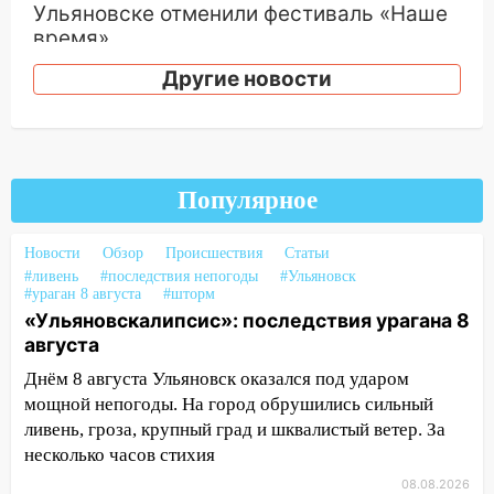
Ульяновске отменили фестиваль «Наше
время»
16:17
Мелекесский район первым в
Другие новости
Ульяновской области намолотил более
100 тысяч тонн зерна
15:17
В колледжи и техникумы
Ульяновской области подали более 10
Популярное
тысяч заявлений
15:04
Новости
Фоторепортаж с улиц Ульяновска
Обзор
Происшествия
Статьи
#ливень
#последствия непогоды
#Ульяновск
после шторма: поваленные деревья и
#ураган 8 августа
#шторм
затопленные улицы
«Ульяновскалипсис»: последствия урагана 8
августа
14:28
Ураган вырвал остановку на улице
Деева в Заволжье
Днём 8 августа Ульяновск оказался под ударом
мощной непогоды. На город обрушились сильный
14:26
Жители Ульяновска сами
ливень, гроза, крупный град и шквалистый ветер. За
пытаются расчистить ливнёвки, не
несколько часов стихия
дождавшись коммунальщиков
08.08.2026