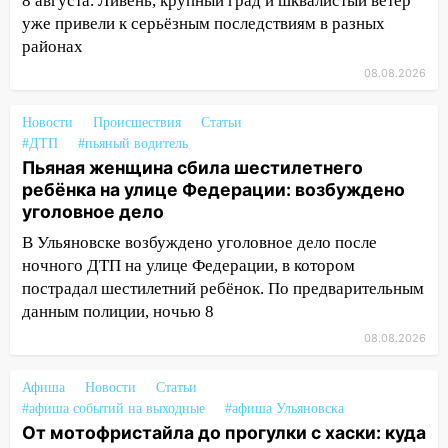
8 августа. Ливень, крупный град и шквалистый ветер
13:47
На Нижней Террасе мощным
уже привели к серьёзным последствиям в разных
ветром вырвало дерево с корнем
районах
08.08.2026
13:46
Сильный ветер сорвал крышу с
СТО на проспекте Созидателей
Новости
Происшествия
Статьи
13:35
Непогода продолжает бить по
#ДТП
#пьяный водитель
транспорту: в Ульяновске трамвай
Пьяная женщина сбила шестилетнего
сошёл с рельсов
ребёнка на улице Федерации: возбуждено
уголовное дело
13:22
Упавшие деревья перекрыли
дороги в Ульяновске: фото
В Ульяновске возбуждено уголовное дело после
ночного ДТП на улице Федерации, в котором
13:17
Непогода в Ульяновске не
пострадал шестилетний ребёнок. По предварительным
закончится сегодня: сильные ливни
данным полиции, ночью 8
сохранятся 9 августа
08.08.2026
13:15
Трижды «брал в долг» без спроса:
житель Вешкаймского района похитил у
Афиша
Новости
Статьи
знакомого 191 тысячу рублей
#афиша событий на выходные
#афиша Ульяновска
От мотофристайла до прогулки с хаски: куда
13:14
Ураган оторвал светофор на