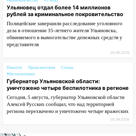
#мошенничество
#УМВД
09:39
В Ульяновске будут судить десять
Ульяновец отдал более 14 миллионов
наркодилеров, снабжавших две области
рублей за криминальное покровительство
09:25
Вынесли приговор дебоширам,
Полицейские завершили расследование уголовного
избившим мужчину в трамвае
дела в отношении 35-летнего жителя Ульяновска,
обвиняемого в вымогательстве денежных средств у
08:27
Ульяновская полиция получила
представителя
один из шести уникальных автомобилей
в России
05.08.2026
07:02
Жара отступит: какой будет
Новости
Происшествия
Статьи
погода в Ульяновске днем 5 августа
#беспилотники
06:10
Двое мигрантов изнасиловали 13-
Губернатор Ульяновской области:
летнюю девочку в центре Ульяновска
уничтожено четыре беспилотника в регионе
Сегодня, 5 августа, губернатор Ульяновской области
06:00
Мертвеца выкопали, посадили в
Алексей Русских сообщил, что над территорией
мешок и попытались утопить в Волге
региона перехвачено и уничтожено четыре вражеских
05:30
Астрологи назвали самый
05.08.2026
опасный день августа: что ждет каждый
знак 5 августа