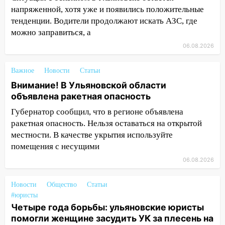
напряженной, хотя уже и появились положительные
15:59
Ульяновец отдал более 14
тенденции. Водители продолжают искать АЗС, где
миллионов рублей за криминальное
можно заправиться, а
покровительство
06.08.2026
15:32
На «кольце» кроссовер сбил 18-
летнего мопедиста
Важное
Новости
Статьи
Внимание! В Ульяновской области
15:00
В Ульяновске после тройного ДТП
объявлена ракетная опасность
госпитализировали 25-летнего байкера
Губернатор сообщил, что в регионе объявлена
14:32
На Ульяновскую область
ракетная опасность. Нельзя оставаться на открытой
надвигается жара
местности. В качестве укрытия используйте
14:08
помещения с несущими
Пешеход переходил по «зебре»:
подробности серьезной аварии на
06.08.2026
Фруктовой
Новости
Общество
Статьи
13:30
В Димитровграде на улице
#юристы
Трудовой горело здание
Четыре года борьбы: ульяновские юристы
13:00
Водитель без прав врезался в
помогли женщине засудить УК за плесень на