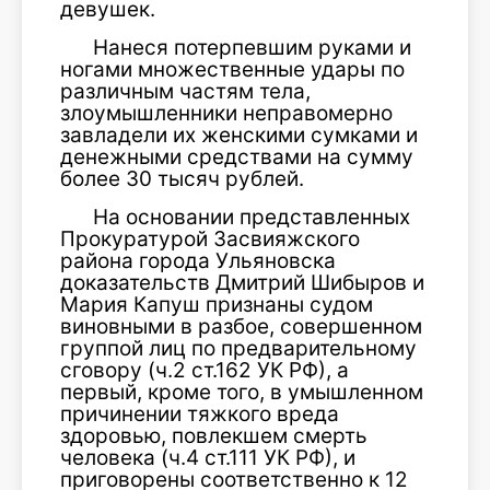
девушек.
Нанеся потерпевшим руками и
ногами множественные удары по
различным частям тела,
злоумышленники неправомерно
завладели их женскими сумками и
денежными средствами на сумму
более 30 тысяч рублей.
На основании представленных
Прокуратурой Засвияжского
района города Ульяновска
доказательств Дмитрий Шибыров и
Мария Капуш признаны судом
виновными в разбое, совершенном
группой лиц по предварительному
сговору (ч.2 ст.162 УК РФ), а
первый, кроме того, в умышленном
причинении тяжкого вреда
здоровью, повлекшем смерть
человека (ч.4 ст.111 УК РФ), и
приговорены соответственно к 12