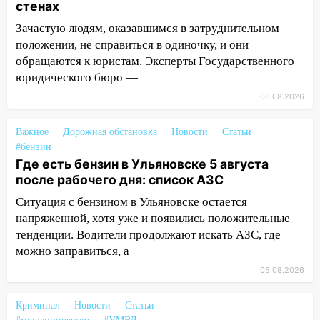
припаркованный автомобиль
стенах
Зачастую людям, оказавшимся в затруднительном
12:37
Переезжал «зебру» на
положении, не справиться в одиночку, и они
велосипеде и попал под колеса
обращаются к юристам. Эксперты Государственного
12:18
Вспыхнул изнутри: в
юридического бюро —
Железнодорожном районе горела дача
06.08.2026
11:33
В Засвияжье под колёса авто
попал мужчина
Важное
Дорожная обстановка
Новости
Статьи
#бензин
11:17
В Радищевском районе сгорели
Где есть бензин в Ульяновске 5 августа
хозяйственные постройки
после рабочего дня: список АЗС
11:00
В Канадее горел жилой дом
Ситуация с бензином в Ульяновске остается
напряженной, хотя уже и появились положительные
10:18
Губернатор Ульяновской области:
тенденции. Водители продолжают искать АЗС, где
уничтожено четыре беспилотника в
можно заправиться, а
регионе
05.08.2026
10:00
В Ульяновске дотла сгорел
легковой автомобиль
Криминал
Новости
Статьи