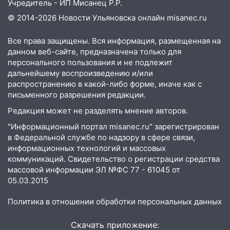
Учредитель - ИП Мисанец Р.Р.
сирот получили жильё с начала года
© 2014-2026 Новости Ульяновска онлайн
misanec.ru
16:43
Дорожный сезон перевалил за
экватор: в Ульяновской области
Все права защищены. Вся информация, размещенная на
обновили половину региональных трасс
данном веб-сайте, предназначена только для
персонального пользования и не подлежит
16:31
В Ульяновской области
дальнейшему воспроизведению и/или
капитально отремонтируют 101
распространению в какой-либо форме, иначе как с
многоквартирный дом
письменного разрешения редакции.
16:30
Прогноз погоды в Ульяновской
Редакция может не разделять мнение авторов.
области на 5 августа
"Информационный портал misanec.ru" зарегистрирован
в Федеральной службе по надзору в сфере связи,
16:20
В Сурском районе сёла оказались
информационных технологий и массовых
не защищены от лесных пожаров
коммуникаций. Свидетельство о регистрации средства
16:12
Пуля пробила окно квартиры на
массовой информации ЭЛ №ФС 77 - 61045 от
05.03.2015
16-м этаже в Ульяновске
16:10
Прокуратура потребовала
Политика в отношении обработки персональных данных
усилить борьбу со свалками в
Инзенском районе
Скачать приложение: