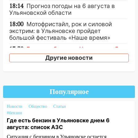
18:14
Прогноз погоды на 6 августа в
Ульяновской области
18:00
Мотофристайл, рок и силовой
экстрим: в Ульяновске пройдет
большой фестиваль «Наше время»
17:30
Где есть бензин в Ульяновске 5
августа после рабочего дня: список АЗС
Другие новости
17:05
«Обыск» по видеосвязи: в
Ульяновске задержали 19-летнюю
сообщницу мошенников
Популярное
16:12
Едва не перерезал горло: в
Вешкайме посиделки с судимым
знакомым закончились для женщины
Новости
Общество
Статьи
больницей
#бензин
Где есть бензин в Ульяновске днем 6
16:06
18-летняя девушка без прав
августа: список АЗС
перевернулась на мопеде и попала в
Ситуация с бензином в Ульяновске остается
больницу