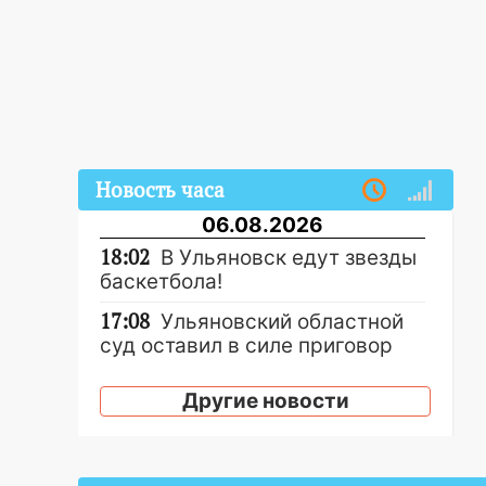
Новость часа
06.08.2026
18:02
В Ульяновск едут звезды
баскетбола!
17:08
Ульяновский областной
суд оставил в силе приговор
руководству
«УльяновскФармации» за
Другие новости
махинации на 3,2 млн рублей
16:09
Ветераны легкой
атлетики из Ульяновска