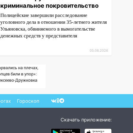
криминальное покровительство
Полицейские завершили расследование
уголовного дела в отношении 35-летнего жителя
Ульяновска, обвиняемого в вымогательстве
денежных средств у представителя
05.08.2026
орвались на плечах,
пцев били в упор»:
ексеево-Дружковка
ала могильником для
тах Мадьяра»
рогах
Гороскоп
Скачать приложение: