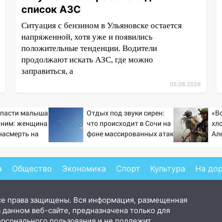
список АЗС
Ситуация с бензином в Ульяновске остается
напряженной, хотя уже и появились
положительные тенденции. Водители
продолжают искать АЗС, где можно
заправиться, а
05.08.2026
спасти малыша
Отдых под звуки сирен:
«В
с ним: женщина
что происходит в Сочи на
хло
насмерть на
фоне массированных атак
Ал
тей 06/08/2026
беспилотников
ст
«п
а
Общество
Экономика
Спорт
Культура
На до
се права защищены. Вся информация, размещенная
 данном веб-сайте, предназначена только для
ерсонального пользования и не подлежит