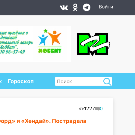
Войти
х
Гороскоп
1227
0
Форд» и «Хендай». Пострадала