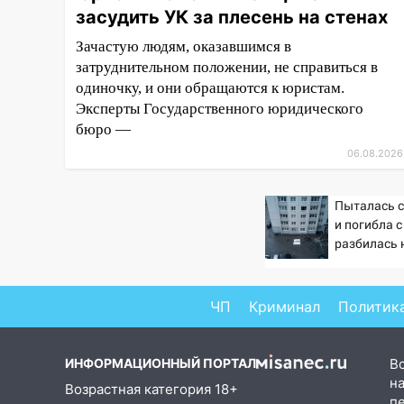
14:26
засудить УК за плесень на стенах
В Ульяновске ограничат
движение по улице Ефремова
Зачастую людям, оказавшимся в
затруднительном положении, не справиться в
14:23
67% ульяновцев готовы
одиночку, и они обращаются к юристам.
передумать увольняться, если
им повысят зарплату
Эксперты Государственного юридического
бюро —
14:01
Инсценировали ДТП и
06.08.2026
получили более 4,6 миллиона
рублей: перед судом
предстанет банда
Пыталась 
автоподставщиков
и погибла 
разбилась 
13:36
В Инзе произошел
глазах у де
крупный пожар
– Новости
13:00
ЧП
Криминал
Политик
В суде защитили
репутацию мужчины, которого
необоснованно обвиняли в
ИНФОРМАЦИОННЫЙ ПОРТАЛ
В
жестоком обращении с
на
животными
Возрастная категория 18+
п