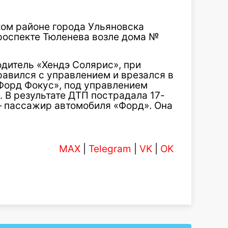
ском районе города Ульяновска
роспекте Тюленева возле дома №
дитель «Хендэ Солярис», при
равился с управлением и врезался в
Форд Фокус», под управлением
. В результате ДТП пострадала 17-
 пассажир автомобиля «Форд». Она
MAX
|
Telegram
|
VK
|
OK