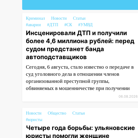
успешно выступили на
Чемпионате России
Криминал
Новости
Статьи
16:02
В Ульяновской области
#аварии
#ДТП
#СК
#УМВД
убрали более 28% площадей
Инсценировали ДТП и получили
зерновых и зернобобовых
более 4,6 миллиона рублей: перед
культур
судом предстанет банда
15:51
Бросила кирпич в жену
автоподставщиков
брата: в Ульяновской области
Сегодня, 6 августа, стало известно о передаче в
завели дело на агрессивную
суд уголовного дела в отношении членов
женщину
организованной преступной группы,
15:47
На улице Радищева
обвиняемых в мошенничестве при получении
сбили курьера: крупная авария
06.08.2026
в Ульяновске
15:15
Проводил до квартиры и
Новости
Общество
Статьи
ограбил: новый кавалер
#юристы
женщины оказался
Четыре года борьбы: ульяновские
рецидивистом
юристы помогли женщине