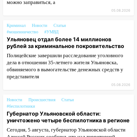
18:14
Прогноз погоды на 6 августа в
можно заправиться, а
Ульяновской области
05.08.2026
18:00
Мотофристайл, рок и силовой
Криминал
экстрим: в Ульяновске пройдет
Новости
Статьи
#мошенничество
#УМВД
большой фестиваль «Наше время»
Ульяновец отдал более 14 миллионов
17:30
Где есть бензин в Ульяновске 5
рублей за криминальное покровительство
августа после рабочего дня: список АЗС
Полицейские завершили расследование уголовного
17:05
«Обыск» по видеосвязи: в
дела в отношении 35-летнего жителя Ульяновска,
Ульяновске задержали 19-летнюю
обвиняемого в вымогательстве денежных средств у
сообщницу мошенников
представителя
05.08.2026
16:12
Едва не перерезал горло: в
Вешкайме посиделки с судимым
Новости
знакомым закончились для женщины
Происшествия
Статьи
#беспилотники
больницей
Губернатор Ульяновской области:
16:06
18-летняя девушка без прав
уничтожено четыре беспилотника в регионе
перевернулась на мопеде и попала в
Сегодня, 5 августа, губернатор Ульяновской области
больницу
Алексей Русских сообщил, что над территорией