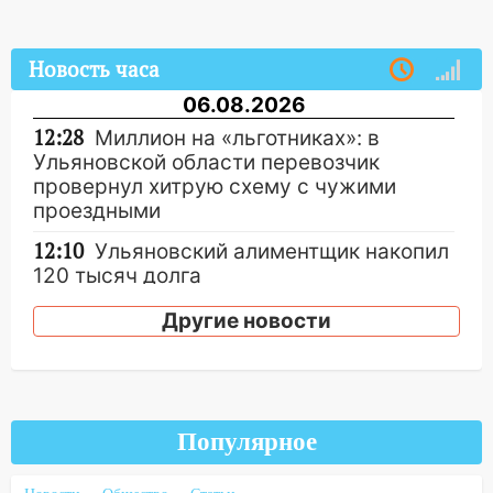
Новость часа
06.08.2026
12:28
Миллион на «льготниках»: в
Ульяновской области перевозчик
провернул хитрую схему с чужими
проездными
12:10
Ульяновский алиментщик накопил
120 тысяч долга
11:49
Снят режим «Ракетная
Другие новости
опасность» на территории Ульяновской
области
11:30
Кабмин РФ разрешил до 1 июля
2027 года импорт, выпуск и обращение
Популярное
бензина Евро 2, Евро 3, Евро 4