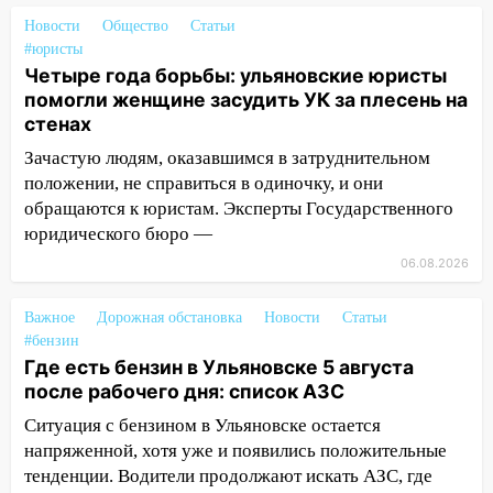
тридцатиградусная жара: какая будет
Новости
Общество
Статьи
погода в четверг
#юристы
06:00
Четыре года борьбы: ульяновские юристы
Четыре года борьбы: ульяновские
помогли женщине засудить УК за плесень на
юристы помогли женщине засудить УК
стенах
за плесень на стенах
Зачастую людям, оказавшимся в затруднительном
05:00
Кому 6 августа звезды сулят
положении, не справиться в одиночку, и они
прибыль, а кому — испытания на
обращаются к юристам. Эксперты Государственного
прочность
юридического бюро —
05.08.2026
06.08.2026
22:58
Соцсети: на проспекте Тюленева
ДТП с мотоциклистом
Важное
Дорожная обстановка
Новости
Статьи
#бензин
20:22
Мошенники обманули 92-летнюю
Где есть бензин в Ульяновске 5 августа
жительницу Ульяновской области
после рабочего дня: список АЗС
19:14
Житель Ульяновской области
Ситуация с бензином в Ульяновске остается
подвез троих незнакомцев на трассе и
напряженной, хотя уже и появились положительные
заработал уголовное дело
тенденции. Водители продолжают искать АЗС, где