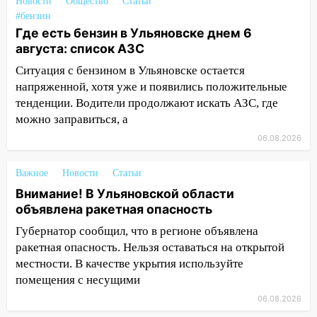
11:12
Соцсети: на Рябикова автомобиль
Новости
Общество
Статьи
врезался в забор
#бензин
Где есть бензин в Ульяновске днем 6
10:27
Где есть бензин в Ульяновске
августа: список АЗС
днем 6 августа: список АЗС
Ситуация с бензином в Ульяновске остается
10:16
Внимание! В Ульяновской области
напряженной, хотя уже и появились положительные
объявлена ракетная опасность
тенденции. Водители продолжают искать АЗС, где
можно заправиться, а
10:00
В Старомайнском районе утонул
06.08.2026
51-летний мужчина
09:50
В Ульяновске черный коршун
Важное
Новости
Статьи
застрял в тепловозе
Внимание! В Ульяновской области
09:44
объявлена ракетная опасность
Ульяновские спасатели помогли
юному велосипедисту на улице
Губернатор сообщил, что в регионе объявлена
Чернышевского
ракетная опасность. Нельзя оставаться на открытой
местности. В качестве укрытия используйте
08:21
В Заволжском районе украли два
помещения с несущими
велосипеда
06.08.2026
07:18
В Ульяновск идет