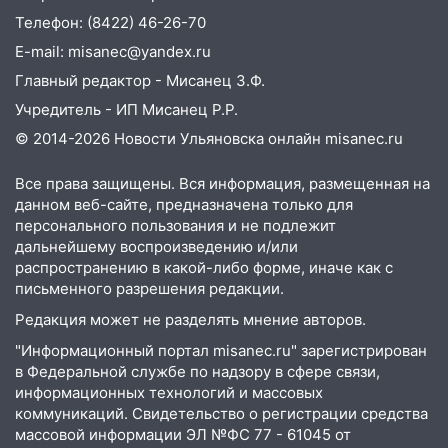
Телефон: (8422) 46-26-70
12:37
Переезжал «зебру» на
E-mail: misanec@yandex.ru
велосипеде и попал под колеса
Главный редактор - Мисанец З.Ф.
12:18
Вспыхнул изнутри: в
Учредитель - ИП Мисанец Р.Р.
Железнодорожном районе горела дача
© 2014-2026 Новости Ульяновска онлайн
misanec.ru
11:33
В Засвияжье под колёса авто
попал мужчина
Все права защищены. Вся информация, размещенная на
данном веб-сайте, предназначена только для
11:17
В Радищевском районе сгорели
персонального пользования и не подлежит
хозяйственные постройки
дальнейшему воспроизведению и/или
11:00
В Канадее горел жилой дом
распространению в какой-либо форме, иначе как с
письменного разрешения редакции.
10:18
Губернатор Ульяновской области:
Редакция может не разделять мнение авторов.
уничтожено четыре беспилотника в
регионе
"Информационный портал misanec.ru" зарегистрирован
в Федеральной службе по надзору в сфере связи,
10:00
В Ульяновске дотла сгорел
информационных технологий и массовых
легковой автомобиль
коммуникаций. Свидетельство о регистрации средства
массовой информации ЭЛ №ФС 77 - 61045 от
09:39
В Ульяновске будут судить десять