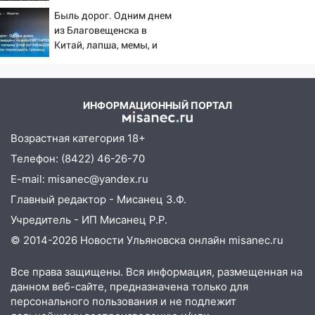
в схватке с медведем
16:35
В Ульяновске установили ещё
Быль дорог. Одним днем
девять бункеров для крупногабаритного
из Благовещенска в
мусора
Китай, лапша, мемы, и
почему утке по-пекински
16:26
В Ульяновске бесплатно покажут
запретили переходить
матч «Волги» под открытым небом
границу
16:12
В Ульяновском госуниверситете
ИНФОРМАЦИОННЫЙ ПОРТАЛ
разработают отечественный прибор для
цифровой ПЦР
Возрастная категория 18+
Телефон: (8422) 46-26-70
15:47
Ульяновцы могут вернуть деньги
за абонементы закрывшегося фитнес-
E-mail: misanec@yandex.ru
клуба «Рекорд-Fitness»
Главный редактор - Мисанец З.Ф.
15:34
После вмешательства
Учредитель - ИП Мисанец Р.Р.
прокуратуры в селах Ульяновской
© 2014-2026 Новости Ульяновска онлайн
misanec.ru
области привели в порядок детские
площадки
Все права защищены. Вся информация, размещенная на
данном веб-сайте, предназначена только для
15:27
Прокуратура проверяет
персонального пользования и не подлежит
капремонт школы в селе Кивать