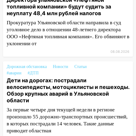
августа
топливной компании» будут судить за
неуплату 48,4 млн рублей налогов
06:45
Императорский мост в
Ульяновске останется закрытым до
Прокуратура Ульяновской области направила в суд
утра 10 августа
уголовное дело в отношении 48-летнего директора
ООО «Нефтяная топливная компания». Его обвиняют в
05:18
Судьба готовит сюрприз: гороскоп
уклонении от
на 8 августа — кому повезет с
деньгами, а кого ждет неожиданная
08.08.2026
встреча
Дорожная обстановка
Новости
Статьи
04:47
В Ульяновской области объявили
#аварии
#ДТП
ракетную опасность: звучат сирены
Дети на дорогах: пострадали
07.08.2026
велосипедисты, мотоциклисты и пешеходы.
Обзор крупных аварий в Ульяновской
20:40
Ульяновские аграрии смогут
области
купить тракторы с отсрочкой платежа
до декабря
За первые четыре дня текущей недели в регионе
произошло 55 дорожно-транспортных происшествий,
19:34
В следственном управлении
в которых пострадали 14 человек. Такие данные
состоялось торжественное
приводит областная
мероприятие, приуроченное к