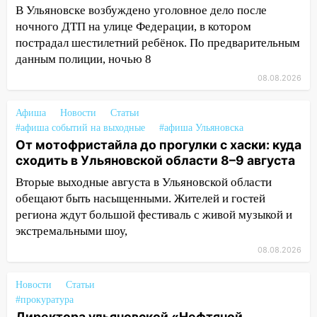
В Ульяновске возбуждено уголовное дело после
11:16
В Ульяновске ищут 37-летнего
ночного ДТП на улице Федерации, в котором
мужчину, пропавшего ещё 19 июля
пострадал шестилетний ребёнок. По предварительным
данным полиции, ночью 8
10:30
От мотофристайла до прогулки с
хаски: куда сходить в Ульяновской
08.08.2026
области 8–9 августа
Афиша
Новости
Статьи
10:11
Директора ульяновской
#афиша событий на выходные
#афиша Ульяновска
«Нефтяной топливной компании» будут
От мотофристайла до прогулки с хаски: куда
судить за неуплату 48,4 млн рублей
сходить в Ульяновской области 8–9 августа
налогов
Вторые выходные августа в Ульяновской области
09:28
Дети на дорогах: пострадали
обещают быть насыщенными. Жителей и гостей
велосипедисты, мотоциклисты и
региона ждут большой фестиваль с живой музыкой и
пешеходы. Обзор крупных аварий в
экстремальными шоу,
Ульяновской области
08.08.2026
08:30
Поджог со свечой, 16 сгоревших
домов и выстрел за водку
Новости
Статьи
#прокуратура
07:50
Какая погоды будет днем 8
Директора ульяновской «Нефтяной