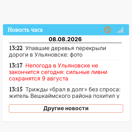
Новость часа
08.08.2026
13:22
Упавшие деревья перекрыли
дороги в Ульяновске: фото
13:17
Непогода в Ульяновске не
закончится сегодня: сильные ливни
сохранятся 9 августа
13:15
Трижды «брал в долг» без спроса:
житель Вешкаймского района похитил у
знакомого 191 тысячу рублей
Другие новости
13:14
Ураган оторвал светофор на
проспекте Филатова в Ульяновске
13:12
Дерево пробило крышу дома на