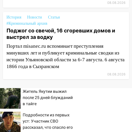
08.08.2026
празднованию Дня сотрудника органов
следствия Российской Федерации
История
Новости
Статьи
19:30
Ульяновцев приглашают
#Криминальный архив
поддержать «Симбирскую чебурашку»
Поджог со свечой, 16 сгоревших домов и
на фестивале «ФормАРТ»
выстрел за водку
18:11
Ульяновская область стала
Портал misanec.ru вспоминает преступления
пилотным регионом проекта
минувших лет и публикует криминальные сводки из
«Культурное долголетие»
истории Ульяновской области за 6-7 августа. 6 августа
1866 года в Сызранском
17:23
Прогноз погоды в Ульяновской
08.08.2026
области на 8 августа
17:16
В реанимацию Ульяновской
Житель Якутии выжил
областной больницы поступили шесть
после 25 дней блужданий
новых аппаратов ИВЛ
в тайге
16:51
В Чердаклинском районе
Подробности из первых
ремонтируют дороги, ставят остановки
уст: Участник СВО
и проводят новое освещение
рассказал, что спасло его