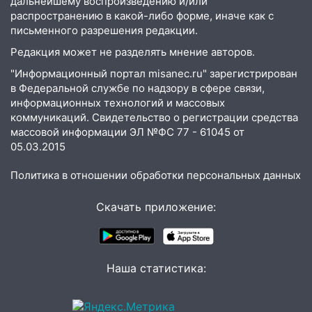
дальнейшему воспроизведению и/или
распространению в какой-либо форме, иначе как с
15:08
В Кузоватово после прокурорской
письменного разрешения редакции.
проверки обновили разметку на
пешеходных переходах
Редакция может не разделять мнение авторов.
14:40
На проспекте Гая в Ульяновске
"Информационный портал misanec.ru" зарегистрирован
в Федеральной службе по надзору в сфере связи,
запретили остановку автомобилей на
информационных технологий и массовых
50-метровом участке
коммуникаций. Свидетельство о регистрации средства
14:22
В Новом городе 8 августа пройдет
массовой информации ЭЛ №ФС 77 - 61045 от
большой фестиваль «Наше время» с
05.03.2015
мотофристайлом и концертом
Политика в отношении обработки персональных данных
«Мураками»
14:04
Жару смоет ливнями: прогноз
Скачать приложение:
погоды в Ульяновской области на
выходные 8-9 августа
13:30
В Ульяновске транспортные
Наша статистика:
полицейские проведут акцию «Час
пассажира»