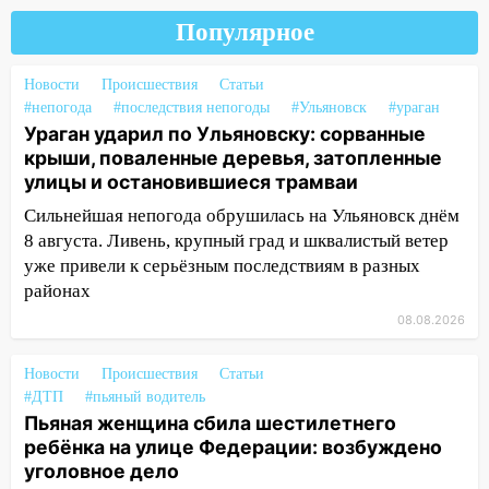
Новгородской в Ульяновске и рухнуло
Популярное
на электрощит
13:10
В Заволжском районе дерево
Новости
Происшествия
Статьи
упало во дворе
#непогода
#последствия непогоды
#Ульяновск
#ураган
Ураган ударил по Ульяновску: сорванные
13:08
Ураган ударил по Ульяновску:
крыши, поваленные деревья, затопленные
сорванные крыши, поваленные деревья,
улицы и остановившиеся трамваи
затопленные улицы и остановившиеся
Сильнейшая непогода обрушилась на Ульяновск днём
трамваи
8 августа. Ливень, крупный град и шквалистый ветер
12:17
Ульяновск накрыл крупный град:
уже привели к серьёзным последствиям в разных
после ливня город снова уходит под
районах
воду
08.08.2026
12:12
Прокуратура взяла на контроль
ДТП с шестилетним ребёнком на улице
Новости
Происшествия
Статьи
Федерации
#ДТП
#пьяный водитель
Пьяная женщина сбила шестилетнего
12:01
Пьяная женщина сбила
ребёнка на улице Федерации: возбуждено
шестилетнего ребёнка на улице
уголовное дело
Федерации: возбуждено уголовное дело