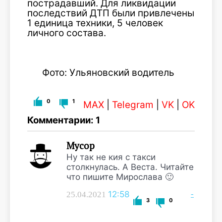
пострадавший. Для ликвидации
последствий ДТП были привлечены
1 единица техники, 5 человек
личного состава.
Фото: Ульяновский водитель
0
1
MAX
|
Telegram
|
VK
|
OK
Комментарии: 1
Мусор
Ну так не кия с такси
столкнулась. А Веста. Читайте
что пишите Мирослава 🙂
12:58
-
25.04.2021
3
0