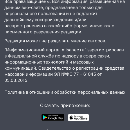
Все права защищены. Вся информация, размещенная на
20:22
Мошенники обманули 92-летнюю
данном веб-сайте, предназначена только для
жительницу Ульяновской области
персонального пользования и не подлежит
19:14
Житель Ульяновской области
дальнейшему воспроизведению и/или
подвез троих незнакомцев на трассе и
распространению в какой-либо форме, иначе как с
заработал уголовное дело
письменного разрешения редакции.
Редакция может не разделять мнение авторов.
18:14
Прогноз погоды на 6 августа в
Ульяновской области
"Информационный портал misanec.ru" зарегистрирован
в Федеральной службе по надзору в сфере связи,
18:00
Мотофристайл, рок и силовой
информационных технологий и массовых
экстрим: в Ульяновске пройдет
коммуникаций. Свидетельство о регистрации средства
большой фестиваль «Наше время»
массовой информации ЭЛ №ФС 77 - 61045 от
05.03.2015
17:30
Где есть бензин в Ульяновске 5
августа после рабочего дня: список АЗС
Политика в отношении обработки персональных данных
17:05
«Обыск» по видеосвязи: в
Скачать приложение:
Ульяновске задержали 19-летнюю
сообщницу мошенников
16:12
Едва не перерезал горло: в