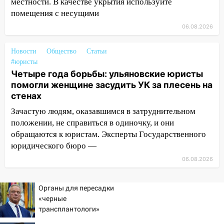
опасность» на территории Ульяновской
местности. В качестве укрытия используйте
области
помещения с несущими
06.08.2026
11:30
Кабмин РФ разрешил до 1 июля
2027 года импорт, выпуск и обращение
бензина Евро 2, Евро 3, Евро 4
Новости
Общество
Статьи
#юристы
11:12
Соцсети: на Рябикова автомобиль
Четыре года борьбы: ульяновские юристы
врезался в забор
помогли женщине засудить УК за плесень на
стенах
10:27
Где есть бензин в Ульяновске
днем 6 августа: список АЗС
Зачастую людям, оказавшимся в затруднительном
положении, не справиться в одиночку, и они
10:16
Внимание! В Ульяновской области
обращаются к юристам. Эксперты Государственного
объявлена ракетная опасность
юридического бюро —
10:00
В Старомайнском районе утонул
06.08.2026
51-летний мужчина
09:50
Органы для пересадки
В Ульяновске черный коршун
«черные
застрял в тепловозе
трансплантологи»
09:44
Ульяновские спасатели помогли
извлекали у еще живых