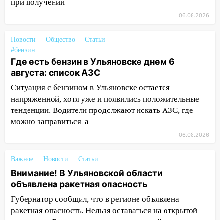
при получении
14:01
Инсценировали ДТП и получили
06.08.2026
более 4,6 миллиона рублей: перед
судом предстанет банда
Новости
Общество
Статьи
автоподставщиков
#бензин
13:36
Где есть бензин в Ульяновске днем 6
В Инзе произошел крупный пожар
августа: список АЗС
13:00
В суде защитили репутацию
Ситуация с бензином в Ульяновске остается
мужчины, которого необоснованно
напряженной, хотя уже и появились положительные
обвиняли в жестоком обращении с
тенденции. Водители продолжают искать АЗС, где
животными
можно заправиться, а
12:28
Миллион на «льготниках»: в
06.08.2026
Ульяновской области перевозчик
провернул хитрую схему с чужими
Важное
Новости
Статьи
проездными
Внимание! В Ульяновской области
12:10
Ульяновский алиментщик накопил
объявлена ракетная опасность
120 тысяч долга
Губернатор сообщил, что в регионе объявлена
11:49
Снят режим «Ракетная
ракетная опасность. Нельзя оставаться на открытой