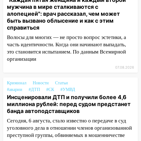
мужчина в мире сталкиваются с
16:02
В Ульяновской области убрали
алопецией": врач рассказал, чем может
более 28% площадей зерновых и
быть вызвано облысение и как с этим
зернобобовых культур
справиться
15:51
Бросила кирпич в жену брата: в
Волосы для многих — не просто вопрос эстетики, а
Ульяновской области завели дело на
часть идентичности. Когда они начинают выпадать,
агрессивную женщину
это становится испытанием. По данным Всемирной
организации
15:47
На улице Радищева сбили
курьера: крупная авария в Ульяновске
07.08.2026
15:15
Проводил до квартиры и ограбил:
Криминал
Новости
Статьи
новый кавалер женщины оказался
#аварии
#ДТП
#СК
#УМВД
рецидивистом
Инсценировали ДТП и получили более 4,6
14:26
миллиона рублей: перед судом предстанет
В Ульяновске ограничат движение
банда автоподставщиков
по улице Ефремова
Сегодня, 6 августа, стало известно о передаче в суд
14:23
67% ульяновцев готовы
уголовного дела в отношении членов организованной
передумать увольняться, если им
преступной группы, обвиняемых в мошенничестве
повысят зарплату