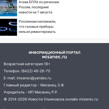
Атаки БПЛА по регионам
юному велосипедисту на улице
пациентов
России, последние
Чернышевского
новости на 7 августа
08:21
В Заволжском районе украли два
2026: последствия, атаки
Россиянам напомнили,
велосипеда
на склады Wildberries,
что газовые приборы
состояние пострадавших
07:18
В Ульяновск идет
нельзя ремонтировать
тридцатиградусная жара: какая будет
самостоятельно
погода в четверг
06:00
Четыре года борьбы: ульяновские
ИНФОРМАЦИОННЫЙ ПОРТАЛ
юристы помогли женщине засудить УК
за плесень на стенах
Возрастная категория 18+
05:00
Кому 6 августа звезды сулят
Телефон: (8422) 46-26-70
прибыль, а кому — испытания на
E-mail: misanec@yandex.ru
прочность
Главный редактор - Мисанец З.Ф.
05.08.2026
Учредитель - ИП Мисанец Р.Р.
22:58
Соцсети: на проспекте Тюленева
© 2014-2026 Новости Ульяновска онлайн
misanec.ru
ДТП с мотоциклистом