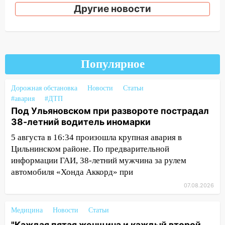
Ульяновской области
Другие новости
20:04
Ульяновцев приглашают на забег,
посвящённый Дню воздушного флота
России
Популярное
19:12
В Ульяновской области
руководителя частной компании
наказали за сокрытие прошлого своего
Дорожная обстановка
Новости
Статьи
сотрудник
#авария
#ДТП
Под Ульяновском при развороте пострадал
18:02
В Ульяновск едут звезды
38-летний водитель иномарки
баскетбола!
5 августа в 16:34 произошла крупная авария в
17:08
Ульяновский областной суд
Цильнинском районе. По предварительной
оставил в силе приговор руководству
информации ГАИ, 38-летний мужчина за рулем
«УльяновскФармации» за махинации на
автомобиля «Хонда Аккорд» при
3,2 млн рублей
07.08.2026
16:09
Ветераны легкой атлетики из
Ульяновска успешно выступили на
Медицина
Новости
Статьи
Чемпионате России
"Каждая пятая женщина и каждый второй