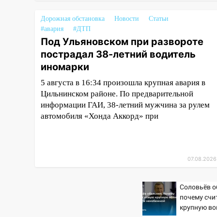
17:16
В реанимацию
Ульяновской областной
Дорожная обстановка
Новости
Статьи
больницы поступили шесть
#авария
#ДТП
новых аппаратов ИВЛ
Под Ульяновском при развороте
16:51
В Чердаклинском районе
пострадал 38-летний водитель
ремонтируют дороги, ставят
иномарки
остановки и проводят новое
5 августа в 16:34 произошла крупная авария в
освещение
Цильнинском районе. По предварительной
16:35
В Ульяновске установили
информации ГАИ, 38-летний мужчина за рулем
ещё девять бункеров для
автомобиля «Хонда Аккорд» при
крупногабаритного мусора
16:26
В Ульяновске бесплатно
покажут матч «Волги» под
07.08.2026
открытым небом
16:12
В Ульяновском
Соловьёв о
госуниверситете разработают
почему счи
отечественный прибор для
крупную во
цифровой ПЦР