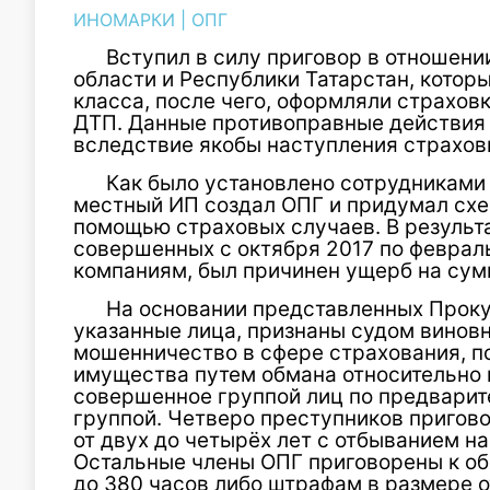
ИНОМАРКИ
|
ОПГ
Вступил в силу приговор в отношени
области и Республики Татарстан, кото
класса, после чего, оформляли страхов
ДТП. Данные противоправные действия 
вследствие якобы наступления страхов
Как было установлено сотрудниками
местный ИП создал ОПГ и придумал сх
помощью страховых случаев. В результ
совершенных с октября 2017 по февраль
компаниям, был причинен ущерб на сумм
На основании представленных Проку
указанные лица, признаны судом вино
мошенничество в сфере страхования, п
имущества путем обмана относительно 
совершенное группой лиц по предварит
группой. Четверо преступников пригов
от двух до четырёх лет с отбыванием н
Остальные члены ОПГ приговорены к об
до 380 часов либо штрафам в размере о