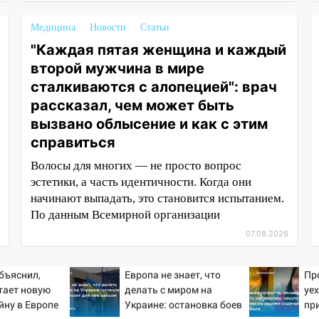
Медицина
Новости
Статьи
"Каждая пятая женщина и каждый
второй мужчина в мире
сталкиваются с алопецией": врач
рассказал, чем может быть
вызвано облысение и как с этим
справиться
Волосы для многих — не просто вопрос
эстетики, а часть идентичности. Когда они
начинают выпадать, это становится испытанием.
По данным Всемирной организации
07.08.2026
бъяснил,
Европа не знает, что
Пр
тает новую
делать с миром на
уе
йну в Европе
Украине: остановка боев
пр