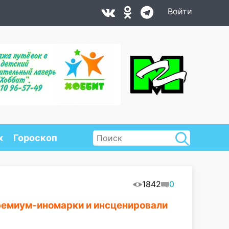
Войти
х
Гороскоп
1842
0
ремиум-иномарки и инсценировали