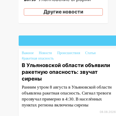
смогут купить тракторы с
отсрочкой платежа до декабря
Другие новости
19:34
В следственном
управлении состоялось
торжественное мероприятие,
приуроченное к празднованию
Дня сотрудника органов
следствия Российской
Важное
Новости
Происшествия
Статьи
Федерации
#ракетная опасность
19:30
Ульяновцев приглашают
В Ульяновской области объявили
поддержать «Симбирскую
ракетную опасность: звучат
чебурашку» на фестивале
сирены
«ФормАРТ»
Ранним утром 8 августа в Ульяновской области
18:11
Ульяновская область
объявлена ракетная опасность. Сигнал тревоги
стала пилотным регионом
прозвучал примерно в 4:30. В населённых
проекта «Культурное
пунктах региона включены сирены
долголетие»
08.08.2026