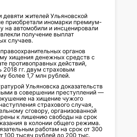
и девяти жителей Ульяновской
рые приобретали иномарки премиум-
ку на автомобили и инсценировали
влекли получение выплат
ых случаев.
 правоохранительных органов
ему хищения денежных средств с
ате противоправных действий,
 2018 гг. двум страховым
у более 1,7 млн рублей.
ратурой Ульяновска доказательств
вными в совершении преступлений —
окушение на хищение чужого
наступления страхового случая,
ельному сговору, организованной
орены к лишению свободы на срок
аказания в колонии общего режима.
язательным работам на срок от 300
т 100 тысяч рублей до 200 тыс.