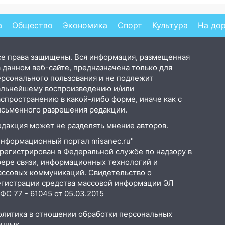
й
грозит для нее хаосом
на
ав
а
Общество
Экономика
Спорт
Культура
На до
се права защищены. Вся информация, размещенная
 данном веб-сайте, предназначена только для
ерсонального пользования и не подлежит
альнейшему воспроизведению и/или
аспространению в какой-либо форме, иначе как с
исьменного разрешения редакции.
едакция может не разделять мнение авторов.
Информационный портал misanec.ru"
арегистрирован в Федеральной службе по надзору в
фере связи, информационных технологий и
ассовых коммуникаций. Свидетельство о
егистрации средства массовой информации ЭЛ
С 77 - 61045 от 05.03.2015
олитика в отношении обработки персональных
анных