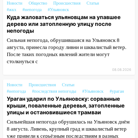
Новости
Общество
Происшествия
Статьи
14:12
Куда жаловаться ульяновцам на
#жкх
#непогода
#Ульяновск
упавшее дерево или затопленную улицу
Куда жаловаться ульяновцам на упавшее
после непогоды
дерево или затопленную улицу после
непогоды
13:59
В Новом городе ураганным
ветром сорвало опалубку со
Сильная непогода, обрушившаяся на Ульяновск 8
строящегося дома
августа, принесла городу ливни и шквалистый ветер.
После таких погодных явлений жители могут
13:54
В мэрии Ульяновска рассказали,
столкнуться с
как устраняют последствия мощного
08.08.2026
шторма
13:49
Стихия продолжает крушить
Новости
Происшествия
Статьи
Ульяновск: дерево рухнуло на дом на
#непогода
#последствия непогоды
#Ульяновск
#ураган
Орджоникидзе
Ураган ударил по Ульяновску: сорванные
крыши, поваленные деревья, затопленные
13:47
На Нижней Террасе мощным
улицы и остановившиеся трамваи
ветром вырвало дерево с корнем
Сильнейшая непогода обрушилась на Ульяновск днём
13:46
Сильный ветер сорвал крышу с
8 августа. Ливень, крупный град и шквалистый ветер
СТО на проспекте Созидателей
уже привели к серьёзным последствиям в разных