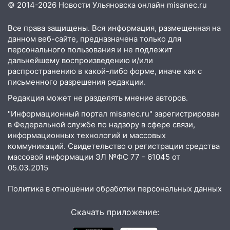
Ульяновске останется закрытым до
© 2014-2026 Новости Ульяновска онлайн
misanec.ru
утра 10 августа
Все права защищены. Вся информация, размещенная на
05:18
Судьба готовит сюрприз: гороскоп
данном веб-сайте, предназначена только для
на 8 августа — кому повезет с
персонального пользования и не подлежит
деньгами, а кого ждет неожиданная
дальнейшему воспроизведению и/или
встреча
распространению в какой-либо форме, иначе как с
письменного разрешения редакции.
04:47
В Ульяновской области объявили
Редакция может не разделять мнение авторов.
ракетную опасность: звучат сирены
"Информационный портал misanec.ru" зарегистрирован
07.08.2026
в Федеральной службе по надзору в сфере связи,
20:40
Ульяновские аграрии смогут
информационных технологий и массовых
купить тракторы с отсрочкой платежа
коммуникаций. Свидетельство о регистрации средства
до декабря
массовой информации ЭЛ №ФС 77 - 61045 от
05.03.2015
19:34
В следственном управлении
состоялось торжественное
Политика в отношении обработки персональных данных
мероприятие, приуроченное к
празднованию Дня сотрудника органов
Скачать приложение:
следствия Российской Федерации