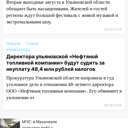
Вторые выходные августа в Ульяновской области
13:10
В Заволжском районе дерево
обещают быть насыщенными. Жителей и гостей
упало во дворе
региона ждут большой фестиваль с живой музыкой и
13:08
Ураган ударил по Ульяновску:
экстремальными шоу,
сорванные крыши, поваленные деревья,
08.08.2026
затопленные улицы и остановившиеся
трамваи
Новости
Статьи
12:17
Ульяновск накрыл крупный град:
#прокуратура
после ливня город снова уходит под
Директора ульяновской «Нефтяной
воду
топливной компании» будут судить за
неуплату 48,4 млн рублей налогов
12:12
Прокуратура взяла на контроль
Прокуратура Ульяновской области направила в суд
ДТП с шестилетним ребёнком на улице
уголовное дело в отношении 48-летнего директора
Федерации
ООО «Нефтяная топливная компания». Его обвиняют в
12:01
Пьяная женщина сбила
уклонении от
шестилетнего ребёнка на улице
08.08.2026
Федерации: возбуждено уголовное дело
11:16
В Ульяновске ищут 37-летнего
МЧС: в Махачкале
мужчину, пропавшего ещё 19 июля
сорвался лифт с