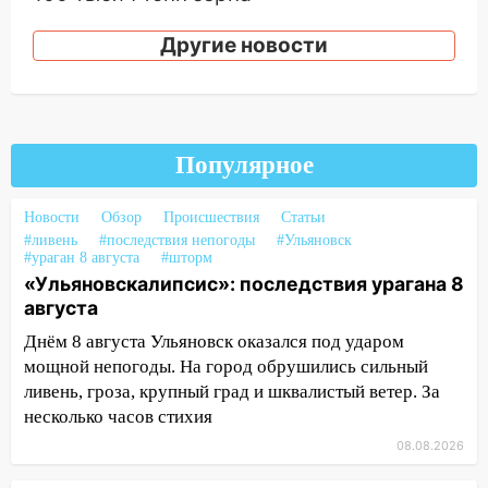
15:17
В колледжи и техникумы
Другие новости
Ульяновской области подали более 10
тысяч заявлений
15:04
Фоторепортаж с улиц Ульяновска
после шторма: поваленные деревья и
Популярное
затопленные улицы
14:28
Ураган вырвал остановку на улице
Новости
Обзор
Происшествия
Статьи
Деева в Заволжье
#ливень
#последствия непогоды
#Ульяновск
#ураган 8 августа
#шторм
14:26
Жители Ульяновска сами
«Ульяновскалипсис»: последствия урагана 8
пытаются расчистить ливнёвки, не
августа
дождавшись коммунальщиков
Днём 8 августа Ульяновск оказался под ударом
14:16
Шторм продолжает ломать город:
мощной непогоды. На город обрушились сильный
на улице Любови Шевцовой рухнул
ливень, гроза, крупный град и шквалистый ветер. За
светофор
несколько часов стихия
14:14
08.08.2026
Студента из Ульяновска обманули
мошенники под видом преподавателя