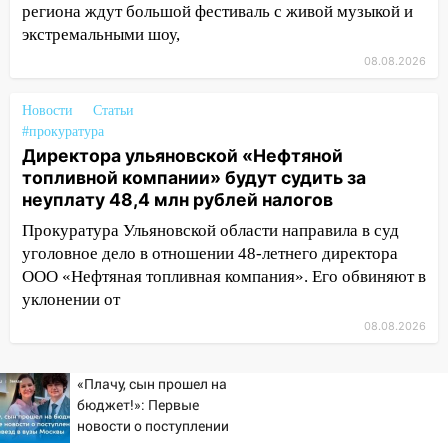
региона ждут большой фестиваль с живой музыкой и
житель Вешкаймского района похитил у
экстремальными шоу,
знакомого 191 тысячу рублей
08.08.2026
13:14
Ураган оторвал светофор на
проспекте Филатова в Ульяновске
Новости
Статьи
13:12
#прокуратура
Дерево пробило крышу дома на
Директора ульяновской «Нефтяной
Новгородской в Ульяновске и рухнуло
топливной компании» будут судить за
на электрощит
неуплату 48,4 млн рублей налогов
13:10
В Заволжском районе дерево
Прокуратура Ульяновской области направила в суд
упало во дворе
уголовное дело в отношении 48-летнего директора
13:08
Ураган ударил по Ульяновску:
ООО «Нефтяная топливная компания». Его обвиняют в
сорванные крыши, поваленные деревья,
уклонении от
затопленные улицы и остановившиеся
08.08.2026
трамваи
12:17
Ульяновск накрыл крупный град:
«Плачу, сын прошел на
после ливня город снова уходит под
бюджет!»: Первые
воду
новости о поступлении
детей звезд в вузы