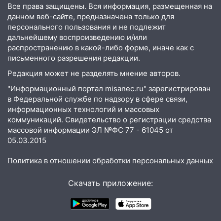
пешеходы. Обзор крупных аварий в
Все права защищены. Вся информация, размещенная на
Ульяновской области
данном веб-сайте, предназначена только для
персонального пользования и не подлежит
08:30
Поджог со свечой, 16 сгоревших
дальнейшему воспроизведению и/или
домов и выстрел за водку
распространению в какой-либо форме, иначе как с
письменного разрешения редакции.
07:50
Какая погоды будет днем 8
Редакция может не разделять мнение авторов.
августа
"Информационный портал misanec.ru" зарегистрирован
06:45
Императорский мост в
в Федеральной службе по надзору в сфере связи,
Ульяновске останется закрытым до
информационных технологий и массовых
утра 10 августа
коммуникаций. Свидетельство о регистрации средства
массовой информации ЭЛ №ФС 77 - 61045 от
05:18
Судьба готовит сюрприз: гороскоп
05.03.2015
на 8 августа — кому повезет с
деньгами, а кого ждет неожиданная
Политика в отношении обработки персональных данных
встреча
Скачать приложение:
04:47
В Ульяновской области объявили
ракетную опасность: звучат сирены
07.08.2026