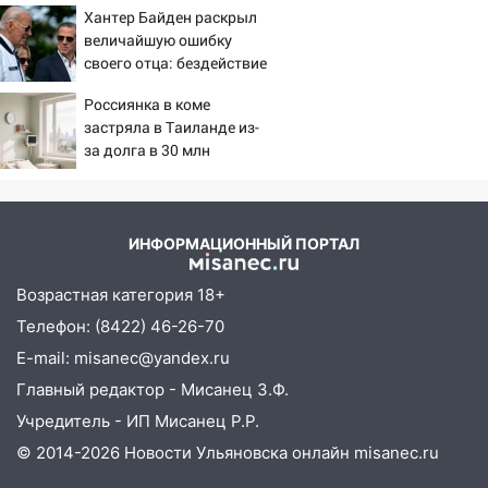
12:12
Прокуратура взяла на контроль
Хантер Байден раскрыл
Москвы
ДТП с шестилетним ребёнком на улице
величайшую ошибку
Федерации
своего отца: бездействие
против Трампа
12:01
Пьяная женщина сбила
Россиянка в коме
шестилетнего ребёнка на улице
застряла в Таиланде из-
Федерации: возбуждено уголовное дело
за долга в 30 млн
11:16
В Ульяновске ищут 37-летнего
мужчину, пропавшего ещё 19 июля
ИНФОРМАЦИОННЫЙ ПОРТАЛ
10:30
От мотофристайла до прогулки с
хаски: куда сходить в Ульяновской
Возрастная категория 18+
области 8–9 августа
Телефон: (8422) 46-26-70
10:11
Директора ульяновской
E-mail: misanec@yandex.ru
«Нефтяной топливной компании» будут
судить за неуплату 48,4 млн рублей
Главный редактор - Мисанец З.Ф.
налогов
Учредитель - ИП Мисанец Р.Р.
09:28
Дети на дорогах: пострадали
© 2014-2026 Новости Ульяновска онлайн
misanec.ru
велосипедисты, мотоциклисты и