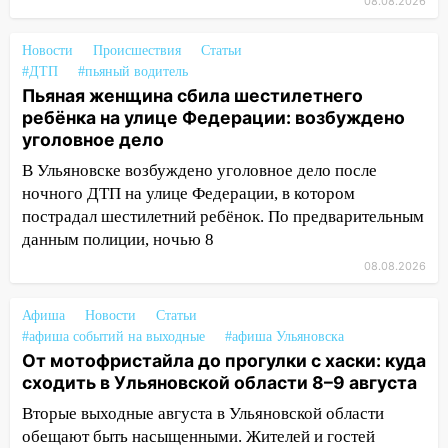
08.08.2026
13:49
Стихия продолжает крушить
Ульяновск: дерево рухнуло на дом на
Новости
Происшествия
Статьи
Орджоникидзе
#ДТП
#пьяный водитель
Пьяная женщина сбила шестилетнего
13:47
На Нижней Террасе мощным
ребёнка на улице Федерации: возбуждено
ветром вырвало дерево с корнем
уголовное дело
13:46
Сильный ветер сорвал крышу с
В Ульяновске возбуждено уголовное дело после
СТО на проспекте Созидателей
ночного ДТП на улице Федерации, в котором
пострадал шестилетний ребёнок. По предварительным
13:35
Непогода продолжает бить по
данным полиции, ночью 8
транспорту: в Ульяновске трамвай
сошёл с рельсов
08.08.2026
13:22
Упавшие деревья перекрыли
Афиша
Новости
Статьи
дороги в Ульяновске: фото
#афиша событий на выходные
#афиша Ульяновска
От мотофристайла до прогулки с хаски: куда
13:17
Непогода в Ульяновске не
сходить в Ульяновской области 8–9 августа
закончится сегодня: сильные ливни
сохранятся 9 августа
Вторые выходные августа в Ульяновской области
обещают быть насыщенными. Жителей и гостей
13:15
Трижды «брал в долг» без спроса: