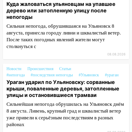
14:26
Жители Ульяновска сами
Куда жаловаться ульяновцам на упавшее
пытаются расчистить ливнёвки, не
дерево или затопленную улицу после
дождавшись коммунальщиков
непогоды
14:16
Шторм продолжает ломать город:
Сильная непогода, обрушившаяся на Ульяновск 8
на улице Любови Шевцовой рухнул
августа, принесла городу ливни и шквалистый ветер.
светофор
После таких погодных явлений жители могут
столкнуться с
14:14
Студента из Ульяновска обманули
08.08.2026
мошенники под видом преподавателя
14:12
Куда жаловаться ульяновцам на
Новости
Происшествия
Статьи
упавшее дерево или затопленную улицу
#непогода
#последствия непогоды
#Ульяновск
#ураган
после непогоды
Ураган ударил по Ульяновску: сорванные
крыши, поваленные деревья, затопленные
13:59
В Новом городе ураганным
улицы и остановившиеся трамваи
ветром сорвало опалубку со
строящегося дома
Сильнейшая непогода обрушилась на Ульяновск днём
8 августа. Ливень, крупный град и шквалистый ветер
13:54
В мэрии Ульяновска рассказали,
уже привели к серьёзным последствиям в разных
как устраняют последствия мощного
районах
шторма