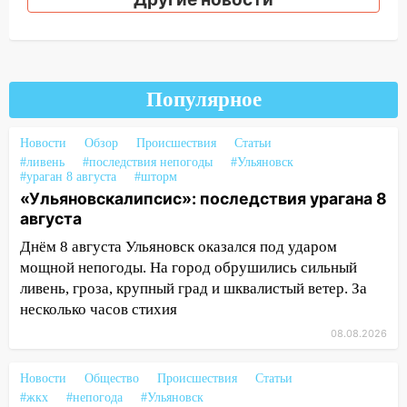
16:38
Прогноз погоды в Ульяновской
области на 9 августа
16:34
Из-за мощной непогоды в
Ульяновске отменили фестиваль «Наше
Популярное
время»
16:17
Мелекесский район первым в
Новости
Обзор
Происшествия
Статьи
Ульяновской области намолотил более
#ливень
#последствия непогоды
#Ульяновск
100 тысяч тонн зерна
#ураган 8 августа
#шторм
«Ульяновскалипсис»: последствия урагана 8
15:17
В колледжи и техникумы
августа
Ульяновской области подали более 10
Днём 8 августа Ульяновск оказался под ударом
тысяч заявлений
мощной непогоды. На город обрушились сильный
15:04
Фоторепортаж с улиц Ульяновска
ливень, гроза, крупный град и шквалистый ветер. За
после шторма: поваленные деревья и
несколько часов стихия
затопленные улицы
08.08.2026
14:28
Ураган вырвал остановку на улице
Деева в Заволжье
Новости
Общество
Происшествия
Статьи
#жкх
#непогода
#Ульяновск