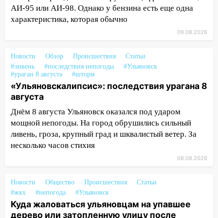
16:17
Мелекесский район первым в
АИ-95 или АИ-98. Однако у бензина есть еще одна
Ульяновской области намолотил более
характеристика, которая обычно
100 тысяч тонн зерна
09.08.2026
15:17
В колледжи и техникумы
Ульяновской области подали более 10
Новости
Обзор
Происшествия
Статьи
тысяч заявлений
#ливень
#последствия непогоды
#Ульяновск
#ураган 8 августа
#шторм
15:04
Фоторепортаж с улиц Ульяновска
«Ульяновскалипсис»: последствия урагана 8
после шторма: поваленные деревья и
августа
затопленные улицы
Днём 8 августа Ульяновск оказался под ударом
14:28
Ураган вырвал остановку на улице
мощной непогоды. На город обрушились сильный
Деева в Заволжье
ливень, гроза, крупный град и шквалистый ветер. За
несколько часов стихия
14:26
Жители Ульяновска сами
пытаются расчистить ливнёвки, не
08.08.2026
дождавшись коммунальщиков
Новости
Общество
Происшествия
Статьи
14:16
Шторм продолжает ломать город:
#жкх
#непогода
#Ульяновск
на улице Любови Шевцовой рухнул
Куда жаловаться ульяновцам на упавшее
светофор
дерево или затопленную улицу после