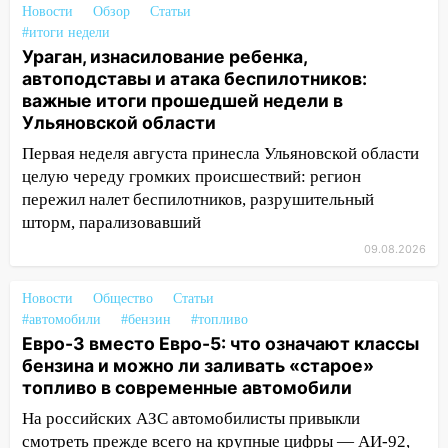
Новости
Обзор
Статьи
08.08.2026
#итоги недели
20:10
Во время урагана в Ульяновске на
Ураган, изнасилование ребенка,
Волге перевернулась лодка
автоподставы и атака беспилотников:
важные итоги прошедшей недели в
19:55
В Ульяновске упавшее дерево
Ульяновской области
заблокировало в машине двух женщин
Первая неделя августа принесла Ульяновской области
17:15
В Ульяновской области
целую череду громких происшествий: регион
ремонтируют девять мостов: один уже
пережил налет беспилотников, разрушительный
готов, ещё два — почти завершены
шторм, парализовавший
17:00
09.08.2026
«Ульяновскалипсис»: последствия
урагана 8 августа
Новости
Общество
Статьи
16:38
Прогноз погоды в Ульяновской
#автомобили
#бензин
#топливо
области на 9 августа
Евро-3 вместо Евро-5: что означают классы
бензина и можно ли заливать «старое»
16:34
Из-за мощной непогоды в
топливо в современные автомобили
Ульяновске отменили фестиваль «Наше
время»
На российских АЗС автомобилисты привыкли
смотреть прежде всего на крупные цифры — АИ-92,