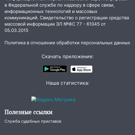
Новгородской в Ульяновске и рухнуло
в Федеральной службе по надзору в сфере связи,
на электрощит
информационных технологий и массовых
коммуникаций. Свидетельство о регистрации средства
13:10
В Заволжском районе дерево
массовой информации ЭЛ №ФС 77 - 61045 от
упало во дворе
05.03.2015
13:08
Ураган ударил по Ульяновску:
Политика в отношении обработки персональных данных
сорванные крыши, поваленные деревья,
затопленные улицы и остановившиеся
Скачать приложение:
трамваи
12:17
Ульяновск накрыл крупный град:
после ливня город снова уходит под
воду
Наша статистика:
12:12
Прокуратура взяла на контроль
ДТП с шестилетним ребёнком на улице
Федерации
Полезные ссылки
12:01
Пьяная женщина сбила
Служба судебных приставов
шестилетнего ребёнка на улице
Федерации: возбуждено уголовное дело