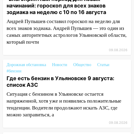
08:20
В Ульяновске восстановили
начинаний: гороскоп для всех знаков
трамвайную и троллейбусную
зодиака на неделю с 10 по 16 августа
инфраструктуру после шторма.
Андрей Пупышев составил гороскоп на неделю для
08:19
всех знаков зодиака. Андрей Пупышев — это один из
Внимание! В Цильнинском районе
пропал 67-летний мужчина
самых авторитетных астрологов Ульяновской области,
который почти
08:11
На Ульяновск снова надвигается
09.08.2026
непогода
07:30
Евро-3 вместо Евро-5: что
Дорожная обстановка
Новости
Общество
Статьи
означают классы бензина и можно ли
#бензин
заливать «старое» топливо в
Где есть бензин в Ульяновске 9 августа:
современные автомобили
список АЗС
Ситуация с бензином в Ульяновске остается
06:30
Какая погода будет в Ульяновской
напряженной, хотя уже и появились положительные
области днем 9 августа
тенденции. Водители продолжают искать АЗС, где
05:05
День, когда всё может
можно заправиться, а
измениться: гороскоп на 9 августа —
09.08.2026
три знака получат шанс, который нельзя
упустить