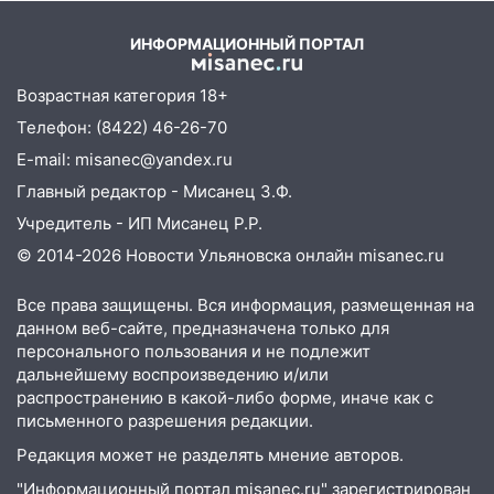
13:46
Сильный ветер сорвал крышу с
Украины от военкора
СТО на проспекте Созидателей
Коца
ИНФОРМАЦИОННЫЙ ПОРТАЛ
13:35
Непогода продолжает бить по
Возрастная категория 18+
транспорту: в Ульяновске трамвай
Телефон: (8422) 46-26-70
сошёл с рельсов
E-mail: misanec@yandex.ru
13:22
Упавшие деревья перекрыли
Главный редактор - Мисанец З.Ф.
дороги в Ульяновске: фото
Учредитель - ИП Мисанец Р.Р.
13:17
Непогода в Ульяновске не
© 2014-2026 Новости Ульяновска онлайн
misanec.ru
закончится сегодня: сильные ливни
сохранятся 9 августа
Все права защищены. Вся информация, размещенная на
13:15
Трижды «брал в долг» без спроса:
данном веб-сайте, предназначена только для
житель Вешкаймского района похитил у
персонального пользования и не подлежит
знакомого 191 тысячу рублей
дальнейшему воспроизведению и/или
распространению в какой-либо форме, иначе как с
13:14
Ураган оторвал светофор на
письменного разрешения редакции.
проспекте Филатова в Ульяновске
Редакция может не разделять мнение авторов.
13:12
Дерево пробило крышу дома на
"Информационный портал misanec.ru" зарегистрирован