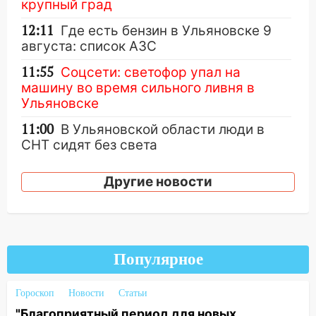
крупный град
12:11
Где есть бензин в Ульяновске 9
августа: список АЗС
11:55
Соцсети: светофор упал на
машину во время сильного ливня в
Ульяновске
11:00
В Ульяновской области люди в
СНТ сидят без света
10:13
Прокуратура подвела итоги
Другие новости
недели в Ульяновской области
09:18
Из-за ливня заблокировано
движение трамваев в Ульяновске
09:15
Ураган, изнасилование ребенка,
Популярное
автоподставы и атака беспилотников:
важные итоги прошедшей недели в
Гороскоп
Новости
Статьи
Ульяновской области
"Благоприятный период для новых