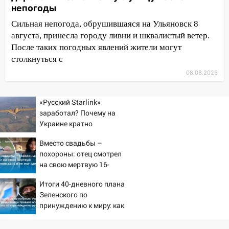
непогоды
14:14
Студента из Ульяновска обманули
мошенники под видом преподавателя
Сильная непогода, обрушившаяся на Ульяновск 8
августа, принесла городу ливни и шквалистый ветер.
14:12
Куда жаловаться ульяновцам на
После таких погодных явлений жители могут
упавшее дерево или затопленную улицу
столкнуться с
после непогоды
08.08.2026
13:59
В Новом городе ураганным
ветром сорвало опалубку со
«Русский Starlink»
строящегося дома
заработал? Почему на
13:54
В мэрии Ульяновска рассказали,
Украине кратно
как устраняют последствия мощного
увеличилась точность
Вместо свадьбы –
попаданий по объектам
шторма
похороны: отец смотрел
ВСУ
13:49
на свою мертвую 16-
Стихия продолжает крушить
летнюю дочь и не мог
Ульяновск: дерево рухнуло на дом на
Итоги 40-дневного плана
сдержать слезы
Орджоникидзе
Зеленского по
13:47
принуждению к миру: как
На Нижней Террасе мощным
ответила Россия, полный
ветром вырвало дерево с корнем
разбор провала операции