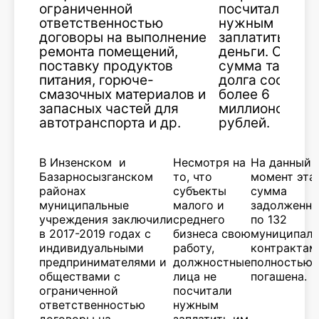
ограниченной
посчитали
ответственностью
нужным
договоры на выполнение
заплатить им
ремонта помещений,
деньги. Общая
поставку продуктов
сумма такого
питания, горюче-
долга состави
смазочных материалов и
более 6
запасных частей для
миллионов
автотранспорта и др.
рублей.
В Инзенском и
Несмотря на
На данный
Базарносызганском
то, что
момент эта
районах
субъекты
сумма
муниципальные
малого и
задолженно
учреждения заключили
среднего
по 132
в 2017-2019 годах с
бизнеса свою
муниципал
индивидуальными
работу,
контрактам
предпринимателями и
должностные
полностью
обществами с
лица не
погашена.
ограниченной
посчитали
ответственностью
нужным