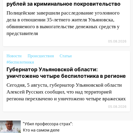
подробности серьезной аварии на
рублей за криминальное покровительство
Фруктовой
Полицейские завершили расследование уголовного
13:30
дела в отношении 35-летнего жителя Ульяновска,
В Димитровграде на улице
Трудовой горело здание
обвиняемого в вымогательстве денежных средств у
представителя
13:00
Водитель без прав врезался в
05.08.2026
припаркованный автомобиль
12:37
Переезжал «зебру» на
Новости
Происшествия
Статьи
велосипеде и попал под колеса
#беспилотники
Губернатор Ульяновской области:
12:18
Вспыхнул изнутри: в
уничтожено четыре беспилотника в регионе
Железнодорожном районе горела дача
Сегодня, 5 августа, губернатор Ульяновской области
11:33
В Засвияжье под колёса авто
Алексей Русских сообщил, что над территорией
попал мужчина
региона перехвачено и уничтожено четыре вражеских
11:17
В Радищевском районе сгорели
05.08.2026
хозяйственные постройки
"Убил профессора страх":
11:00
В Канадее горел жилой дом
Кто на самом деле