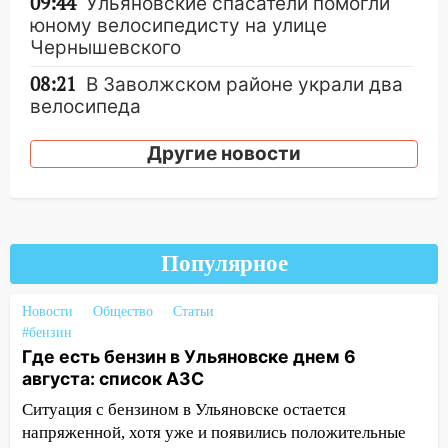
09:44
Ульяновские спасатели помогли
юному велосипедисту на улице
Чернышевского
08:21
В Заволжском районе украли два
велосипеда
07:18
В Ульяновск идет
Другие новости
тридцатиградусная жара: какая будет
погода в четверг
06:00
Четыре года борьбы: ульяновские
юристы помогли женщине засудить УК
Популярное
за плесень на стенах
05:00
Кому 6 августа звезды сулят
Новости
Общество
Статьи
прибыль, а кому — испытания на
#бензин
прочность
Где есть бензин в Ульяновске днем 6
августа: список АЗС
05.08.2026
22:58
Соцсети: на проспекте Тюленева
Ситуация с бензином в Ульяновске остается
ДТП с мотоциклистом
напряженной, хотя уже и появились положительные