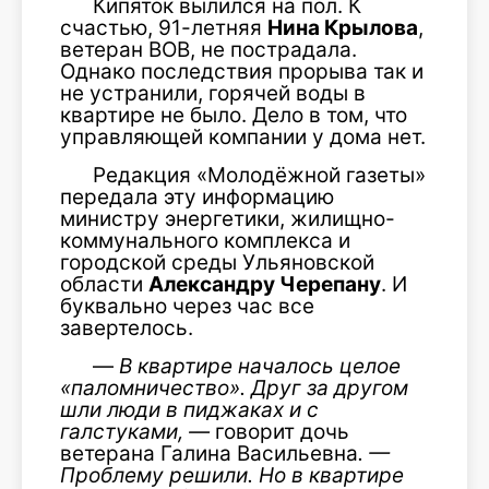
Кипяток вылился на пол. К
счастью, 91-летняя
Нина Крылова
,
ветеран ВОВ, не пострадала.
Однако последствия прорыва так и
не устранили, горячей воды в
квартире не было. Дело в том, что
управляющей компании у дома нет.
Редакция «Молодёжной газеты»
передала эту информацию
министру энергетики, жилищно-
коммунального комплекса и
городской среды Ульяновской
области
Александру Черепану
. И
буквально через час все
завертелось.
—
В квартире началось целое
«паломничество». Друг за другом
шли люди в пиджаках и с
галстуками, —
говорит дочь
ветерана Галина Васильевна
. —
Проблему решили. Но в квартире