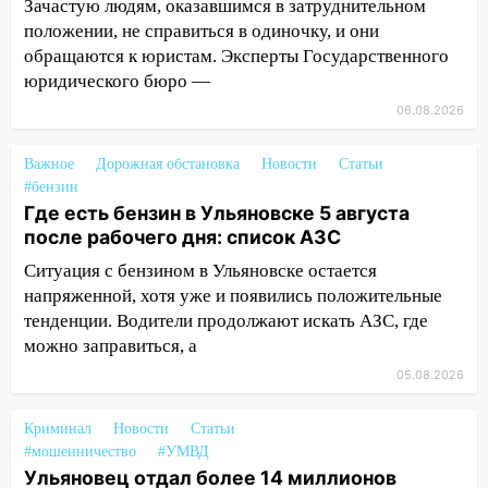
Зачастую людям, оказавшимся в затруднительном
Вешкайме посиделки с судимым
положении, не справиться в одиночку, и они
знакомым закончились для женщины
обращаются к юристам. Эксперты Государственного
больницей
юридического бюро —
16:06
18-летняя девушка без прав
06.08.2026
перевернулась на мопеде и попала в
больницу
Важное
Дорожная обстановка
Новости
Статьи
#бензин
15:59
Ульяновец отдал более 14
Где есть бензин в Ульяновске 5 августа
миллионов рублей за криминальное
после рабочего дня: список АЗС
покровительство
Ситуация с бензином в Ульяновске остается
15:32
На «кольце» кроссовер сбил 18-
напряженной, хотя уже и появились положительные
летнего мопедиста
тенденции. Водители продолжают искать АЗС, где
15:00
В Ульяновске после тройного ДТП
можно заправиться, а
госпитализировали 25-летнего байкера
05.08.2026
14:32
На Ульяновскую область
Криминал
Новости
Статьи
надвигается жара
#мошенничество
#УМВД
14:08
Пешеход переходил по «зебре»:
Ульяновец отдал более 14 миллионов