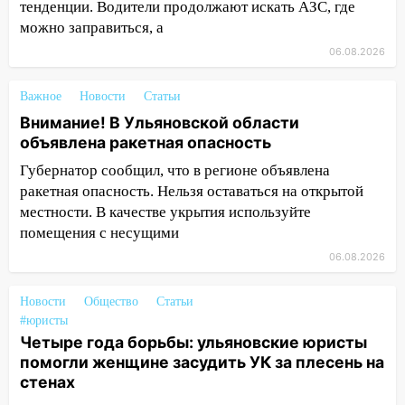
тенденции. Водители продолжают искать АЗС, где
20:22
Мошенники обманули 92-летнюю
можно заправиться, а
жительницу Ульяновской области
06.08.2026
19:14
Житель Ульяновской области
подвез троих незнакомцев на трассе и
Важное
Новости
Статьи
заработал уголовное дело
Внимание! В Ульяновской области
объявлена ракетная опасность
18:14
Прогноз погоды на 6 августа в
Ульяновской области
Губернатор сообщил, что в регионе объявлена
ракетная опасность. Нельзя оставаться на открытой
18:00
Мотофристайл, рок и силовой
местности. В качестве укрытия используйте
экстрим: в Ульяновске пройдет
помещения с несущими
большой фестиваль «Наше время»
06.08.2026
17:30
Где есть бензин в Ульяновске 5
августа после рабочего дня: список АЗС
Новости
Общество
Статьи
#юристы
17:05
«Обыск» по видеосвязи: в
Четыре года борьбы: ульяновские юристы
Ульяновске задержали 19-летнюю
помогли женщине засудить УК за плесень на
сообщницу мошенников
стенах
16:12
Едва не перерезал горло: в