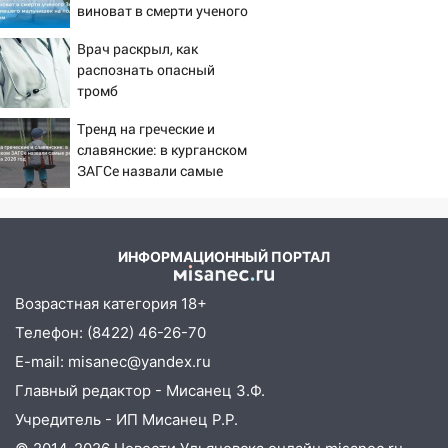
10:18
Губернатор Ульяновской области:
виноват в смерти ученого
уничтожено четыре беспилотника в
Зезина, остановившего
Врач раскрыл, как
мальчишек на поле с
регионе
распознать опасный
горохом
10:00
тромб
В Ульяновске дотла сгорел
легковой автомобиль
Тренд на греческие и
09:39
славянские: в курганском
В Ульяновске будут судить десять
ЗАГСе назвали самые
наркодилеров, снабжавших две области
редкие имена за 2026 год
09:25
Вынесли приговор дебоширам,
избившим мужчину в трамвае
ИНФОРМАЦИОННЫЙ ПОРТАЛ
08:27
Ульяновская полиция получила
один из шести уникальных автомобилей
Возрастная категория 18+
в России
Телефон: (8422) 46-26-70
07:02
Жара отступит: какой будет
E-mail: misanec@yandex.ru
погода в Ульяновске днем 5 августа
Главный редактор - Мисанец З.Ф.
06:10
Двое мигрантов изнасиловали 13-
Учредитель - ИП Мисанец Р.Р.
летнюю девочку в центре Ульяновска