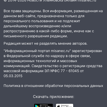
© 2014-2026 Новости Ульяновска онлайн
misanec.ru
06:00
Мертвеца выкопали, посадили в
мешок и попытались утопить в Волге
Все права защищены. Вся информация, размещенная на
данном веб-сайте, предназначена только для
05:30
Астрологи назвали самый
персонального пользования и не подлежит
опасный день августа: что ждет каждый
дальнейшему воспроизведению и/или
знак 5 августа
распространению в какой-либо форме, иначе как с
письменного разрешения редакции.
04.08.2026
Редакция может не разделять мнение авторов.
23:27
Прокуратура проверяет
капремонт школы в посёлке Налейка
"Информационный портал misanec.ru" зарегистрирован
в Федеральной службе по надзору в сфере связи,
22:33
Прокуратура проверяет
информационных технологий и массовых
спортивные объекты в Старой Майне
коммуникаций. Свидетельство о регистрации средства
массовой информации ЭЛ №ФС 77 - 61045 от
21:01
Ульяновцев приглашают сдать
05.03.2015
кровь: День донора пройдёт 6 августа
Политика в отношении обработки персональных данных
20:17
Ульяновская область девятую
неделю подряд удерживает самые
Скачать приложение:
низкие цены на подсолнечное масло
19:33
Коровы-рекордсменки: в