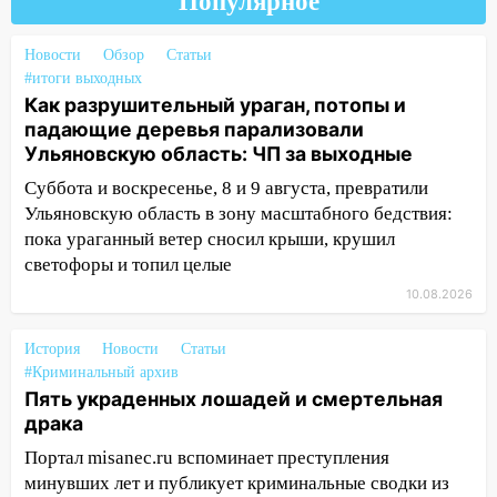
Популярное
05:00
Боль, скованность и старение
дисков: как повседневные привычки
Новости
Обзор
Статьи
незаметно разрушают наш позвоночник
#итоги выходных
Как разрушительный ураган, потопы и
03:00
День скрытых ловушек и
падающие деревья парализовали
внезапных подарков судьбы: гороскоп
Ульяновскую область: ЧП за выходные
на 10 августа
Суббота и воскресенье, 8 и 9 августа, превратили
09.08.2026
Ульяновскую область в зону масштабного бедствия:
21:58
В Ульяновске около «нового»
пока ураганный ветер сносил крыши, крушил
моста утопили автомобиль «Вольво»
светофоры и топил целые
20:20
10.08.2026
Итоги 9 августа в Ульяновской
области: разгул стихии, поиски
человека на Волге и транспортный
История
Новости
Статьи
коллапс
#Криминальный архив
Пять украденных лошадей и смертельная
19:43
Из-за ураганного ветра упали
драка
деревья в парке «Победы»
Портал misanec.ru вспоминает преступления
18:00
Пепелище на Балтийской: в
минувших лет и публикует криминальные сводки из