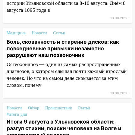
Заволжье ульяновские спасатели
истории Ульяновской области за 8-10 августа. Днём 8
ликвидировали крупный пожар
августа 1895 года в
17:15
10.08.2026
Прогноз погоды на 10 августа в
Ульяновской области
Медицина
Новости
Статьи
16:00
В Ульяновске во время шторма на
Боль, скованность и старение дисков: как
Волге пропал известный блогер: нужна
повседневные привычки незаметно
помощь в поисках
разрушают наш позвоночник
15:28
Соцсети: на «Ауди» упало дерево
Остеохондроз — один из самых распространённых
в Новом городе
диагнозов, о котором слышал почти каждый взрослый
человек. Но что на самом деле скрывается за этим
15:12
В Ульяновске выгорела кухня в
словом, почему
многоэтажке
10.08.2026
14:18
Гинеколог рассказала о том, с
какими сложностями сталкиваются
Новости
Обзор
Происшествия
Статьи
молодые мамы
#итоги дня
13:02
Итоги 9 августа в Ульяновской области:
Соцсети: на улице Розы
разгул стихии, поиски человека на Волге и
Люксембург дерево упало на
транспортный коллапс