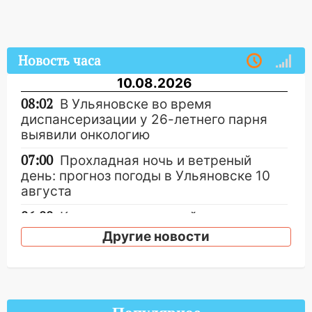
Новость часа
10.08.2026
08:02
В Ульяновске во время
диспансеризации у 26-летнего парня
выявили онкологию
07:00
Прохладная ночь и ветреный
день: прогноз погоды в Ульяновске 10
августа
06:00
Как разрушительный ураган,
потопы и падающие деревья
Другие новости
парализовали Ульяновскую область: ЧП
за выходные
05:50
Пять украденных лошадей и
смертельная драка