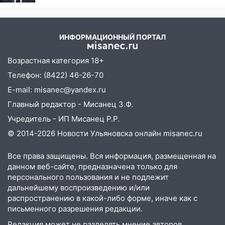
означают классы бензина и можно ли
Вучича за реакцию на
заливать «старое» топливо в
вопрос об убийстве
современные автомобили
русских
ИНФОРМАЦИОННЫЙ ПОРТАЛ
06:30
Какая погода будет в Ульяновской
области днем 9 августа
Возрастная категория 18+
05:05
День, когда всё может
Телефон: (8422) 46-26-70
измениться: гороскоп на 9 августа —
E-mail: misanec@yandex.ru
три знака получат шанс, который нельзя
Главный редактор - Мисанец З.Ф.
упустить
Учредитель - ИП Мисанец Р.Р.
08.08.2026
© 2014-2026 Новости Ульяновска онлайн
misanec.ru
20:10
Во время урагана в Ульяновске на
Волге перевернулась лодка
Все права защищены. Вся информация, размещенная на
19:55
В Ульяновске упавшее дерево
данном веб-сайте, предназначена только для
заблокировало в машине двух женщин
персонального пользования и не подлежит
дальнейшему воспроизведению и/или
17:15
В Ульяновской области
распространению в какой-либо форме, иначе как с
ремонтируют девять мостов: один уже
письменного разрешения редакции.
готов, ещё два — почти завершены
Редакция может не разделять мнение авторов.