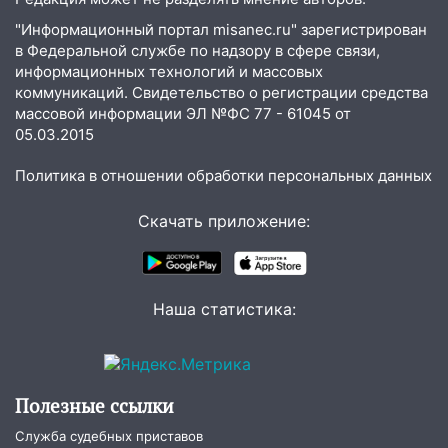
17:00
«Ульяновскалипсис»: последствия
"Информационный портал misanec.ru" зарегистрирован
урагана 8 августа
в Федеральной службе по надзору в сфере связи,
информационных технологий и массовых
16:38
Прогноз погоды в Ульяновской
коммуникаций. Свидетельство о регистрации средства
области на 9 августа
массовой информации ЭЛ №ФС 77 - 61045 от
05.03.2015
16:34
Из-за мощной непогоды в
Ульяновске отменили фестиваль «Наше
Политика в отношении обработки персональных данных
время»
16:17
Мелекесский район первым в
Скачать приложение:
Ульяновской области намолотил более
100 тысяч тонн зерна
15:17
В колледжи и техникумы
Наша статистика:
Ульяновской области подали более 10
тысяч заявлений
15:04
Фоторепортаж с улиц Ульяновска
после шторма: поваленные деревья и
Полезные ссылки
затопленные улицы
Служба судебных приставов