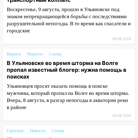
автомобиль
Воскресенье, 9 августа, прошло в Ульяновске под
13:00
«Благоприятный период для
знаком непрекращающейся борьбы с последствиями
новых начинаний: гороскоп для всех
разрушительной непогоды. В то время как спасатели и
знаков зодиака на неделю с 10 по 16
городские
августа
09.08.2026
13:00
На проспекте Тюленева в
Ульяновске образовалось «море»
Важное
Новости
Статьи
12:57
В Ульяновской области ожидается
В Ульяновске во время шторма на Волге
крупный град
пропал известный блогер: нужна помощь в
поисках
12:11
Где есть бензин в Ульяновске 9
августа: список АЗС
Ульяновцев просят оказать помощь в поиске
мужчины, который пропал на Волге во время шторма.
11:55
Соцсети: светофор упал на
Вчера, 8 августа, в разгар непогоды в акватории реки
машину во время сильного ливня в
в районе
Ульяновске
09.08.2026
11:00
В Ульяновской области люди в
СНТ сидят без света
Гороскоп
Новости
Статьи