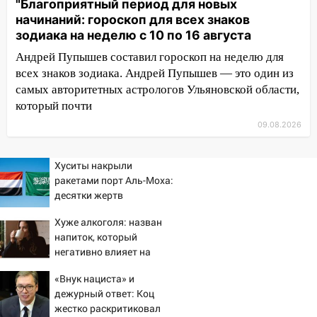
"Благоприятный период для новых
10:13
Прокуратура подвела итоги
начинаний: гороскоп для всех знаков
недели в Ульяновской области
зодиака на неделю с 10 по 16 августа
09:18
Из-за ливня заблокировано
Андрей Пупышев составил гороскоп на неделю для
движение трамваев в Ульяновске
всех знаков зодиака. Андрей Пупышев — это один из
09:15
Ураган, изнасилование ребенка,
самых авторитетных астрологов Ульяновской области,
автоподставы и атака беспилотников:
который почти
важные итоги прошедшей недели в
09.08.2026
Ульяновской области
08:20
В Ульяновске восстановили
Хуситы накрыли
трамвайную и троллейбусную
ракетами порт Аль-Моха:
инфраструктуру после шторма
десятки жертв
08:19
Внимание! В Цильнинском районе
Хуже алкоголя: назван
пропал 67-летний мужчина
напиток, который
негативно влияет на
08:11
На Ульяновск снова надвигается
организм - многие пьют
непогода
«Внук нациста» и
его каждый день
дежурный ответ: Коц
07:30
Евро-3 вместо Евро-5: что
жестко раскритиковал