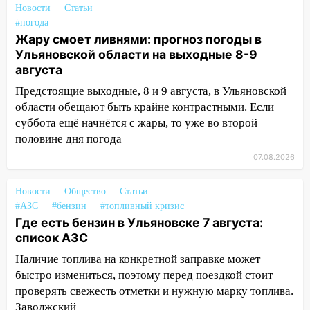
за абонементы закрывшегося фитнес-
Новости
Статьи
клуба «Рекорд-Fitness»
#погода
Жару смоет ливнями: прогноз погоды в
15:34
После вмешательства
Ульяновской области на выходные 8-9
прокуратуры в селах Ульяновской
августа
области привели в порядок детские
площадки
Предстоящие выходные, 8 и 9 августа, в Ульяновской
области обещают быть крайне контрастными. Если
15:27
Прокуратура проверяет
суббота ещё начнётся с жары, то уже во второй
капремонт школы в селе Кивать
половине дня погода
15:08
В Кузоватово после прокурорской
07.08.2026
проверки обновили разметку на
пешеходных переходах
Новости
Общество
Статьи
#АЗС
#бензин
#топливный кризис
14:40
На проспекте Гая в Ульяновске
Где есть бензин в Ульяновске 7 августа:
запретили остановку автомобилей на
список АЗС
50-метровом участке
Наличие топлива на конкретной заправке может
14:22
В Новом городе 8 августа пройдет
быстро измениться, поэтому перед поездкой стоит
большой фестиваль «Наше время» с
проверять свежесть отметки и нужную марку топлива.
мотофристайлом и концертом
Заволжский