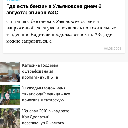
площадках
Где есть бензин в Ульяновске днем 6
августа: список АЗС
11:20
Ульяновская шахматистка
Ситуация с бензином в Ульяновске остается
Валерия Клейменова выиграла два
напряженной, хотя уже и появились положительные
золота в составе сборной мира
тенденции. Водители продолжают искать АЗС, где
11:16
В Ульяновске открыли памятную
можно заправиться, а
доску декабристу Кондратию Рылееву
06.08.2026
10:40
В Ульяновске спасатели ночью
нашли потерявшегося в заброшенных
Катерина Гордеева
садах 79-летнего мужчину
оштрафована за
пропаганду ЛГБТ в
10:26
На нескольких улицах Ульяновска
интернете - Новости на
временно отключили холодную воду
"С каждым годом меня
Вести.ru
тянет сюда": певица Алсу
10:14
В Ульяновске двоих участников
приехала в татарскую
коррупционной схемы при ЦГКБ
деревню, где прошло ее
отправили в колонию на 7 и 8 лет
“Генерал 200” в квадрате.
детство 07/08/2026 –
Как Драпатый
Новости
09:52
Ночью беспилотники сбили над
переплюнул Сырского
соседними Татарстаном и Саратовской