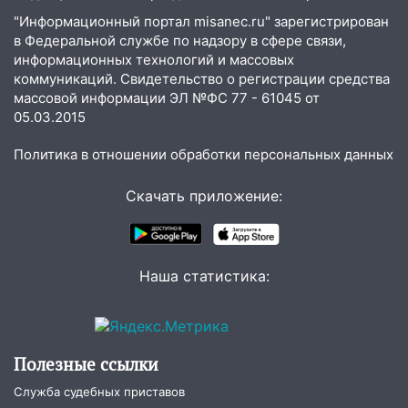
быть вызвано облысение и как с этим
"Информационный портал misanec.ru" зарегистрирован
справиться
в Федеральной службе по надзору в сфере связи,
03:30
Гороскоп на 7 августа: пятница
информационных технологий и массовых
принесет прилив творческой энергии и
коммуникаций. Свидетельство о регистрации средства
массовой информации ЭЛ №ФС 77 - 61045 от
отличные шансы исправить старые
05.03.2015
ошибки
06.08.2026
Политика в отношении обработки персональных данных
23:20
Прогноз погоды на 7 августа в
Ульяновской области
Скачать приложение:
20:04
Ульяновцев приглашают на забег,
посвящённый Дню воздушного флота
России
Наша статистика:
19:12
В Ульяновской области
руководителя частной компании
наказали за сокрытие прошлого своего
сотрудник
Полезные ссылки
Служба судебных приставов
18:02
В Ульяновск едут звезды