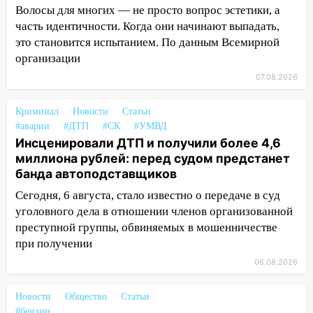
12:31
Ульяновец хотел купить иномарку
Волосы для многих — не просто вопрос эстетики, а
из Европы и потерял 760 тысяч рублей
часть идентичности. Когда они начинают выпадать,
12:20
В Чердаклинском районе
это становится испытанием. По данным Всемирной
столкнулись «Лада» и Chevrolet:
организации
пострадал 14-летний подросток
07.08.2026
12:00
Где есть бензин в Ульяновске 7
Криминал
Новости
Статьи
августа: список АЗС
#аварии
#ДТП
#СК
#УМВД
11:50
Заснул рядом с ребёнком и
Инсценировали ДТП и получили более 4,6
случайно задушил его: суд вынес
миллиона рублей: перед судом предстанет
приговор
банда автоподставщиков
Сегодня, 6 августа, стало известно о передаче в суд
11:38
В Ленинском районе пожар
уголовного дела в отношении членов организованной
полностью уничтожил дачный дом и
сарай
преступной группы, обвиняемых в мошенничестве
при получении
11:38
В Госдуме предложили отменить
06.08.2026
ЕГЭ с 2027 года
11:25
В Ульяновске ИИ будет выявлять
Новости
Общество
Статьи
нарушителей на контейнерных
#бензин