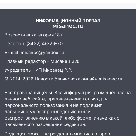
областью
09:41
Диана Шурыгина уверовала в
ИНФОРМАЦИОННЫЙ ПОРТАЛ
Бога в СИЗО
09:35
В Ульяновске директора фирмы
Возрастная категория 18+
будут судить за неуплату налогов на 48
Телефон: (8422) 46-26-70
млн рублей
E-mail: misanec@yandex.ru
08:22
Подросток на питбайке сбил
Главный редактор - Мисанец З.Ф.
велосипедистку: пострадали двое
Учредитель - ИП Мисанец Р.Р.
07:20
Жара возвращается: ожидается
© 2014-2026 Новости Ульяновска онлайн
misanec.ru
знойный и сухой четверг
Все права защищены. Вся информация, размещенная на
06:00
Под Ульяновском при развороте
данном веб-сайте, предназначена только для
пострадал 38-летний водитель
персонального пользования и не подлежит
иномарки
дальнейшему воспроизведению и/или
05:00
«Каждая пятая женщина и каждый
распространению в какой-либо форме, иначе как с
второй мужчина в мире сталкиваются с
письменного разрешения редакции.
алопецией»: врач рассказал, чем может
Редакция может не разделять мнение авторов.