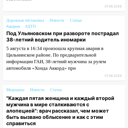
«Мураками»
07.08.2026
14:04
Жару смоет ливнями: прогноз
погоды в Ульяновской области на
Дорожная обстановка
Новости
Статьи
выходные 8-9 августа
#авария
#ДТП
Под Ульяновском при развороте пострадал
13:30
В Ульяновске транспортные
38-летний водитель иномарки
полицейские проведут акцию «Час
пассажира»
5 августа в 16:34 произошла крупная авария в
Цильнинском районе. По предварительной
13:20
В Ульяновске за один день
информации ГАИ, 38-летний мужчина за рулем
обокрали женщину на пляже и
автомобиля «Хонда Аккорд» при
подростка в сквере
07.08.2026
13:01
В Димитровграде мужчина
выбросил из машины страйкбольную
Медицина
Новости
Статьи
гранату: его задержали
"Каждая пятая женщина и каждый второй
мужчина в мире сталкиваются с
12:34
На Ульяновскую область
алопецией": врач рассказал, чем может
надвигается сильнейшая непогода: град
быть вызвано облысение и как с этим
и шквал до 27 м/с
справиться