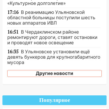
«Культурное долголетие»
17:16
В реанимацию Ульяновской
областной больницы поступили шесть
новых аппаратов ИВЛ
16:51
В Чердаклинском районе
ремонтируют дороги, ставят остановки
и проводят новое освещение
16:35
В Ульяновске установили ещё
девять бункеров для крупногабаритного
мусора
16:26
В Ульяновске бесплатно покажут
Другие новости
матч «Волги» под открытым небом
16:12
В Ульяновском госуниверситете
разработают отечественный прибор для
цифровой ПЦР
Популярное
15:47
Ульяновцы могут вернуть деньги