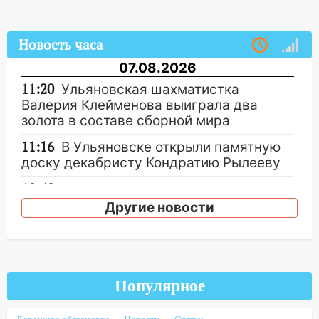
Новость часа
07.08.2026
11:20
Ульяновская шахматистка
Валерия Клейменова выиграла два
золота в составе сборной мира
11:16
В Ульяновске открыли памятную
доску декабристу Кондратию Рылееву
10:40
В Ульяновске спасатели ночью
нашли потерявшегося в заброшенных
Другие новости
садах 79-летнего мужчину
10:26
На нескольких улицах Ульяновска
временно отключили холодную воду
Популярное
10:14
В Ульяновске двоих участников
коррупционной схемы при ЦГКБ