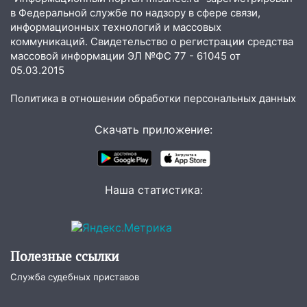
в Федеральной службе по надзору в сфере связи,
10:27
Где есть бензин в Ульяновске
информационных технологий и массовых
днем 6 августа: список АЗС
коммуникаций. Свидетельство о регистрации средства
10:16
массовой информации ЭЛ №ФС 77 - 61045 от
Внимание! В Ульяновской области
05.03.2015
объявлена ракетная опасность
10:00
В Старомайнском районе утонул
Политика в отношении обработки персональных данных
51-летний мужчина
Скачать приложение:
09:50
В Ульяновске черный коршун
застрял в тепловозе
09:44
Ульяновские спасатели помогли
Наша статистика:
юному велосипедисту на улице
Чернышевского
08:21
В Заволжском районе украли два
велосипеда
Полезные ссылки
07:18
В Ульяновск идет
Служба судебных приставов
тридцатиградусная жара: какая будет
погода в четверг