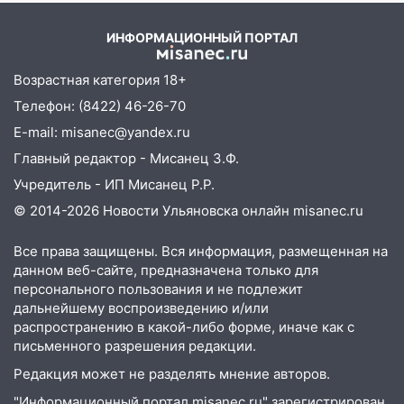
мужчины, которого необоснованно
удара
обвиняли в жестоком обращении с
ИНФОРМАЦИОННЫЙ ПОРТАЛ
животными
12:28
Миллион на «льготниках»: в
Возрастная категория 18+
Ульяновской области перевозчик
Телефон: (8422) 46-26-70
провернул хитрую схему с чужими
E-mail: misanec@yandex.ru
проездными
Главный редактор - Мисанец З.Ф.
12:10
Ульяновский алиментщик накопил
Учредитель - ИП Мисанец Р.Р.
120 тысяч долга
© 2014-2026 Новости Ульяновска онлайн
misanec.ru
11:49
Снят режим «Ракетная
опасность» на территории Ульяновской
Все права защищены. Вся информация, размещенная на
области
данном веб-сайте, предназначена только для
персонального пользования и не подлежит
11:30
Кабмин РФ разрешил до 1 июля
дальнейшему воспроизведению и/или
2027 года импорт, выпуск и обращение
распространению в какой-либо форме, иначе как с
бензина Евро 2, Евро 3, Евро 4
письменного разрешения редакции.
11:12
Соцсети: на Рябикова автомобиль
Редакция может не разделять мнение авторов.
врезался в забор
"Информационный портал misanec.ru" зарегистрирован