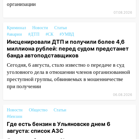
05:00
«Каждая пятая женщина и каждый
организации
второй мужчина в мире сталкиваются с
07.08.2026
алопецией»: врач рассказал, чем может
быть вызвано облысение и как с этим
Криминал
Новости
Статьи
справиться
#аварии
#ДТП
#СК
#УМВД
03:30
Инсценировали ДТП и получили более 4,6
Гороскоп на 7 августа: пятница
миллиона рублей: перед судом предстанет
принесет прилив творческой энергии и
банда автоподставщиков
отличные шансы исправить старые
ошибки
Сегодня, 6 августа, стало известно о передаче в суд
06.08.2026
уголовного дела в отношении членов организованной
преступной группы, обвиняемых в мошенничестве
23:20
Прогноз погоды на 7 августа в
при получении
Ульяновской области
06.08.2026
20:04
Ульяновцев приглашают на забег,
посвящённый Дню воздушного флота
Новости
Общество
Статьи
России
#бензин
Где есть бензин в Ульяновске днем 6
19:12
В Ульяновской области
августа: список АЗС
руководителя частной компании
наказали за сокрытие прошлого своего