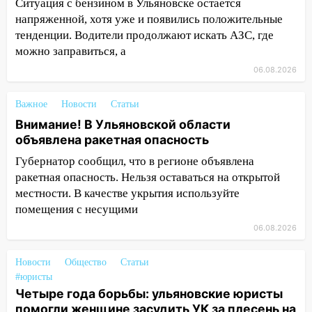
Ситуация с бензином в Ульяновске остается
сотрудник
напряженной, хотя уже и появились положительные
тенденции. Водители продолжают искать АЗС, где
18:02
В Ульяновск едут звезды
можно заправиться, а
баскетбола!
06.08.2026
17:08
Ульяновский областной суд
оставил в силе приговор руководству
Важное
Новости
Статьи
«УльяновскФармации» за махинации на
Внимание! В Ульяновской области
3,2 млн рублей
объявлена ракетная опасность
16:09
Ветераны легкой атлетики из
Губернатор сообщил, что в регионе объявлена
Ульяновска успешно выступили на
ракетная опасность. Нельзя оставаться на открытой
Чемпионате России
местности. В качестве укрытия используйте
16:02
В Ульяновской области убрали
помещения с несущими
более 28% площадей зерновых и
06.08.2026
зернобобовых культур
Новости
15:51
Общество
Статьи
Бросила кирпич в жену брата: в
#юристы
Ульяновской области завели дело на
Четыре года борьбы: ульяновские юристы
агрессивную женщину
помогли женщине засудить УК за плесень на