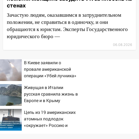
15:47
На улице Радищева сбили
стенах
курьера: крупная авария в Ульяновске
Зачастую людям, оказавшимся в затруднительном
15:15
положении, не справиться в одиночку, и они
Проводил до квартиры и ограбил:
новый кавалер женщины оказался
обращаются к юристам. Эксперты Государственного
рецидивистом
юридического бюро —
06.08.2026
14:26
В Ульяновске ограничат движение
по улице Ефремова
В Киеве заявили о
14:23
67% ульяновцев готовы
провале американской
передумать увольняться, если им
операции «Убей лучника»
повысят зарплату
против России
Живущая в Италии
14:01
Инсценировали ДТП и получили
русская сравнила жизнь в
более 4,6 миллиона рублей: перед
Европе и в Крыму
судом предстанет банда
автоподставщиков
Цепь из 19 американских
атомных подлодок
13:36
В Инзе произошел крупный пожар
«окружает» Россию и
Китай: это инструмент
13:00
В суде защитили репутацию
первого массированного