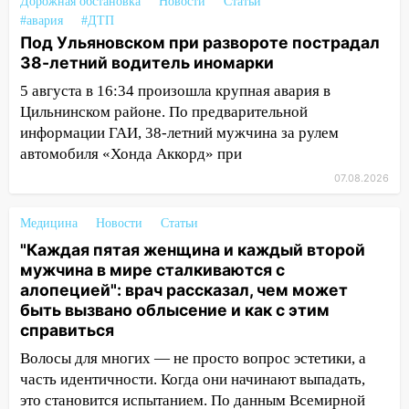
отправили в колонию на 7 и 8 лет
Дорожная обстановка
Новости
Статьи
#авария
#ДТП
09:52
Ночью беспилотники сбили над
Под Ульяновском при развороте пострадал
соседними Татарстаном и Саратовской
38-летний водитель иномарки
областью
5 августа в 16:34 произошла крупная авария в
09:41
Диана Шурыгина уверовала в
Цильнинском районе. По предварительной
Бога в СИЗО
информации ГАИ, 38-летний мужчина за рулем
автомобиля «Хонда Аккорд» при
09:35
В Ульяновске директора фирмы
07.08.2026
будут судить за неуплату налогов на 48
млн рублей
Медицина
Новости
Статьи
08:22
Подросток на питбайке сбил
"Каждая пятая женщина и каждый второй
велосипедистку: пострадали двое
мужчина в мире сталкиваются с
07:20
алопецией": врач рассказал, чем может
Жара возвращается: ожидается
быть вызвано облысение и как с этим
знойный и сухой четверг
справиться
06:00
Под Ульяновском при развороте
Волосы для многих — не просто вопрос эстетики, а
пострадал 38-летний водитель
часть идентичности. Когда они начинают выпадать,
иномарки
это становится испытанием. По данным Всемирной