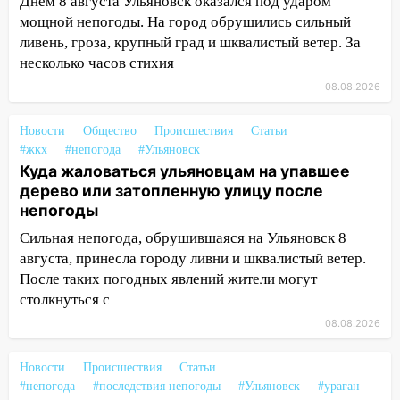
затопленные улицы
Днём 8 августа Ульяновск оказался под ударом
мощной непогоды. На город обрушились сильный
14:28
Ураган вырвал остановку на улице
ливень, гроза, крупный град и шквалистый ветер. За
Деева в Заволжье
несколько часов стихия
14:26
Жители Ульяновска сами
08.08.2026
пытаются расчистить ливнёвки, не
дождавшись коммунальщиков
Новости
Общество
Происшествия
Статьи
#жкх
#непогода
#Ульяновск
14:16
Шторм продолжает ломать город:
Куда жаловаться ульяновцам на упавшее
на улице Любови Шевцовой рухнул
дерево или затопленную улицу после
светофор
непогоды
14:14
Студента из Ульяновска обманули
Сильная непогода, обрушившаяся на Ульяновск 8
мошенники под видом преподавателя
августа, принесла городу ливни и шквалистый ветер.
После таких погодных явлений жители могут
14:12
Куда жаловаться ульяновцам на
столкнуться с
упавшее дерево или затопленную улицу
после непогоды
08.08.2026
13:59
В Новом городе ураганным
Новости
Происшествия
Статьи
ветром сорвало опалубку со
#непогода
#последствия непогоды
#Ульяновск
#ураган
строящегося дома