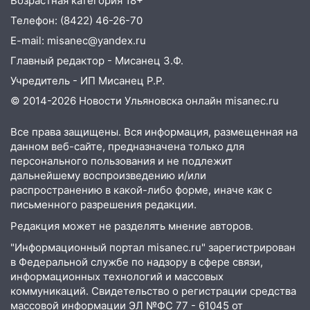
Возрастная категория 18+
налогов
Телефон: (8422) 46-26-70
09:28
Дети на дорогах: пострадали
E-mail: misanec@yandex.ru
велосипедисты, мотоциклисты и
Главный редактор - Мисанец З.Ф.
пешеходы. Обзор крупных аварий в
Учредитель - ИП Мисанец Р.Р.
Ульяновской области
© 2014-2026 Новости Ульяновска онлайн
misanec.ru
08:30
Поджог со свечой, 16 сгоревших
домов и выстрел за водку
Все права защищены. Вся информация, размещенная на
данном веб-сайте, предназначена только для
07:50
Какая погоды будет днем 8
персонального пользования и не подлежит
августа
дальнейшему воспроизведению и/или
распространению в какой-либо форме, иначе как с
06:45
Императорский мост в
письменного разрешения редакции.
Ульяновске останется закрытым до
утра 10 августа
Редакция может не разделять мнение авторов.
05:18
"Информационный портал misanec.ru" зарегистрирован
Судьба готовит сюрприз: гороскоп
в Федеральной службе по надзору в сфере связи,
на 8 августа — кому повезет с
информационных технологий и массовых
деньгами, а кого ждет неожиданная
коммуникаций. Свидетельство о регистрации средства
встреча
массовой информации ЭЛ №ФС 77 - 61045 от