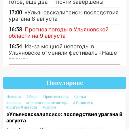
готов, ещё два — почти завершены
17:00
«Ульяновскалипсис»: последствия
урагана 8 августа
16:38
Прогноз погоды в Ульяновской
области на 9 августа
16:34
Из-за мощной непогоды в
Ульяновске отменили фестиваль «Наше
время»
Другие новости
16:17
Мелекесский район первым в
Ульяновской области намолотил более
100 тысяч тонн зерна
Популярное
15:17
В колледжи и техникумы
Новости
Обзор
Происшествия
Статьи
Ульяновской области подали более 10
#ливень
#последствия непогоды
#Ульяновск
тысяч заявлений
#ураган 8 августа
#шторм
«Ульяновскалипсис»: последствия урагана 8
15:04
Фоторепортаж с улиц Ульяновска
августа
после шторма: поваленные деревья и