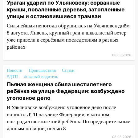
Ураган ударил по Ульяновску: сорванные
13:54
крыши, поваленные деревья, затопленные
В мэрии Ульяновска рассказали,
улицы и остановившиеся трамваи
как устраняют последствия мощного
шторма
Сильнейшая непогода обрушилась на Ульяновск днём
8 августа. Ливень, крупный град и шквалистый ветер
13:49
Стихия продолжает крушить
уже привели к серьёзным последствиям в разных
Ульяновск: дерево рухнуло на дом на
районах
Орджоникидзе
08.08.2026
13:47
На Нижней Террасе мощным
ветром вырвало дерево с корнем
Новости
Происшествия
Статьи
13:46
Сильный ветер сорвал крышу с
#ДТП
#пьяный водитель
Пьяная женщина сбила шестилетнего
СТО на проспекте Созидателей
ребёнка на улице Федерации: возбуждено
13:35
Непогода продолжает бить по
уголовное дело
транспорту: в Ульяновске трамвай
В Ульяновске возбуждено уголовное дело после
сошёл с рельсов
ночного ДТП на улице Федерации, в котором
13:22
Упавшие деревья перекрыли
пострадал шестилетний ребёнок. По предварительным
дороги в Ульяновске: фото
данным полиции, ночью 8
08.08.2026