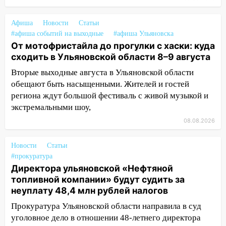
13:17
Непогода в Ульяновске не
закончится сегодня: сильные ливни
сохранятся 9 августа
Афиша
Новости
Статьи
#афиша событий на выходные
#афиша Ульяновска
13:15
Трижды «брал в долг» без спроса:
От мотофристайла до прогулки с хаски: куда
житель Вешкаймского района похитил у
сходить в Ульяновской области 8–9 августа
знакомого 191 тысячу рублей
Вторые выходные августа в Ульяновской области
13:14
Ураган оторвал светофор на
обещают быть насыщенными. Жителей и гостей
проспекте Филатова в Ульяновске
региона ждут большой фестиваль с живой музыкой и
экстремальными шоу,
13:12
Дерево пробило крышу дома на
08.08.2026
Новгородской в Ульяновске и рухнуло
на электрощит
Новости
Статьи
13:10
В Заволжском районе дерево
#прокуратура
упало во дворе
Директора ульяновской «Нефтяной
топливной компании» будут судить за
13:08
Ураган ударил по Ульяновску:
неуплату 48,4 млн рублей налогов
сорванные крыши, поваленные деревья,
затопленные улицы и остановившиеся
Прокуратура Ульяновской области направила в суд
трамваи
уголовное дело в отношении 48-летнего директора