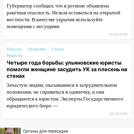
обвиняли в жестоком обращении с
Губернатор сообщил, что в регионе объявлена
животными
ракетная опасность. Нельзя оставаться на открытой
местности. В качестве укрытия используйте
12:28
Миллион на «льготниках»: в
помещения с несущими
Ульяновской области перевозчик
провернул хитрую схему с чужими
06.08.2026
проездными
Новости
Общество
Статьи
12:10
Ульяновский алиментщик накопил
#юристы
120 тысяч долга
Четыре года борьбы: ульяновские юристы
помогли женщине засудить УК за плесень на
11:49
Снят режим «Ракетная
стенах
опасность» на территории Ульяновской
области
Зачастую людям, оказавшимся в затруднительном
положении, не справиться в одиночку, и они
11:30
Кабмин РФ разрешил до 1 июля
обращаются к юристам. Эксперты Государственного
2027 года импорт, выпуск и обращение
юридического бюро —
бензина Евро 2, Евро 3, Евро 4
06.08.2026
11:12
Соцсети: на Рябикова автомобиль
врезался в забор
Органы для пересадки