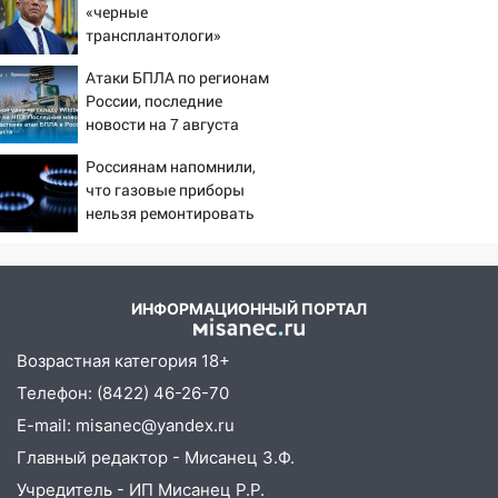
10:27
Где есть бензин в Ульяновске
«черные
днем 6 августа: список АЗС
трансплантологи»
извлекали у еще живых
10:16
Внимание! В Ульяновской области
Атаки БПЛА по регионам
пациентов
объявлена ракетная опасность
России, последние
новости на 7 августа
10:00
В Старомайнском районе утонул
2026: последствия, атаки
51-летний мужчина
Россиянам напомнили,
на склады Wildberries,
что газовые приборы
состояние пострадавших
09:50
В Ульяновске черный коршун
нельзя ремонтировать
застрял в тепловозе
самостоятельно
09:44
Ульяновские спасатели помогли
юному велосипедисту на улице
ИНФОРМАЦИОННЫЙ ПОРТАЛ
Чернышевского
08:21
В Заволжском районе украли два
Возрастная категория 18+
велосипеда
Телефон: (8422) 46-26-70
07:18
E-mail: misanec@yandex.ru
В Ульяновск идет
тридцатиградусная жара: какая будет
Главный редактор - Мисанец З.Ф.
погода в четверг
Учредитель - ИП Мисанец Р.Р.