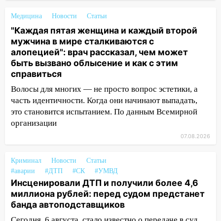
сотрудник
Медицина
Новости
Статьи
18:02
В Ульяновск едут звезды
"Каждая пятая женщина и каждый второй
баскетбола!
мужчина в мире сталкиваются с
17:08
Ульяновский областной суд
алопецией": врач рассказал, чем может
оставил в силе приговор руководству
быть вызвано облысение и как с этим
«УльяновскФармации» за махинации на
справиться
3,2 млн рублей
Волосы для многих — не просто вопрос эстетики, а
16:09
Ветераны легкой атлетики из
часть идентичности. Когда они начинают выпадать,
Ульяновска успешно выступили на
это становится испытанием. По данным Всемирной
Чемпионате России
организации
07.08.2026
16:02
В Ульяновской области убрали
более 28% площадей зерновых и
зернобобовых культур
Криминал
Новости
Статьи
#аварии
#ДТП
#СК
#УМВД
15:51
Бросила кирпич в жену брата: в
Инсценировали ДТП и получили более 4,6
Ульяновской области завели дело на
миллиона рублей: перед судом предстанет
агрессивную женщину
банда автоподставщиков
15:47
На улице Радищева сбили
Сегодня, 6 августа, стало известно о передаче в суд