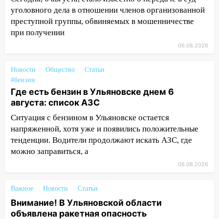
курьера: крупная авария в Ульяновске
уголовного дела в отношении членов организованной
преступной группы, обвиняемых в мошенничестве
15:15
Проводил до квартиры и ограбил:
при получении
новый кавалер женщины оказался
06.08.2026
рецидивистом
14:26
В Ульяновске ограничат движение
Новости
Общество
Статьи
по улице Ефремова
#бензин
Где есть бензин в Ульяновске днем 6
14:23
67% ульяновцев готовы
августа: список АЗС
передумать увольняться, если им
повысят зарплату
Ситуация с бензином в Ульяновске остается
напряженной, хотя уже и появились положительные
14:01
Инсценировали ДТП и получили
тенденции. Водители продолжают искать АЗС, где
более 4,6 миллиона рублей: перед
можно заправиться, а
судом предстанет банда
06.08.2026
автоподставщиков
13:36
В Инзе произошел крупный пожар
Важное
Новости
Статьи
Внимание! В Ульяновской области
13:00
В суде защитили репутацию
объявлена ракетная опасность
мужчины, которого необоснованно