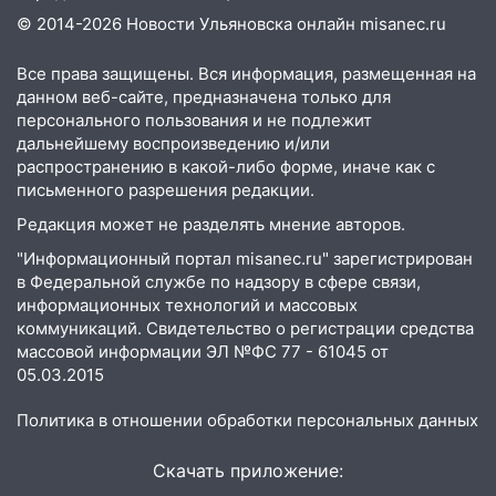
06:00
Четыре года борьбы: ульяновские
© 2014-2026 Новости Ульяновска онлайн
misanec.ru
юристы помогли женщине засудить УК
за плесень на стенах
Все права защищены. Вся информация, размещенная на
данном веб-сайте, предназначена только для
05:00
Кому 6 августа звезды сулят
персонального пользования и не подлежит
прибыль, а кому — испытания на
дальнейшему воспроизведению и/или
прочность
распространению в какой-либо форме, иначе как с
письменного разрешения редакции.
05.08.2026
22:58
Соцсети: на проспекте Тюленева
Редакция может не разделять мнение авторов.
ДТП с мотоциклистом
"Информационный портал misanec.ru" зарегистрирован
в Федеральной службе по надзору в сфере связи,
20:22
Мошенники обманули 92-летнюю
информационных технологий и массовых
жительницу Ульяновской области
коммуникаций. Свидетельство о регистрации средства
массовой информации ЭЛ №ФС 77 - 61045 от
19:14
Житель Ульяновской области
05.03.2015
подвез троих незнакомцев на трассе и
заработал уголовное дело
Политика в отношении обработки персональных данных
18:14
Прогноз погоды на 6 августа в
Ульяновской области
Скачать приложение: