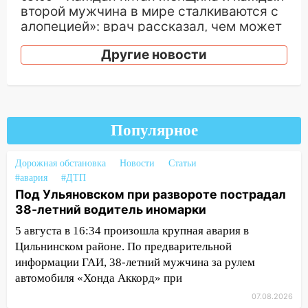
второй мужчина в мире сталкиваются с
алопецией»: врач рассказал, чем может
быть вызвано облысение и как с этим
Другие новости
справиться
03:30
Гороскоп на 7 августа: пятница
принесет прилив творческой энергии и
отличные шансы исправить старые
ошибки
Популярное
06.08.2026
Дорожная обстановка
Новости
Статьи
23:20
Прогноз погоды на 7 августа в
#авария
#ДТП
Ульяновской области
Под Ульяновском при развороте пострадал
20:04
38-летний водитель иномарки
Ульяновцев приглашают на забег,
посвящённый Дню воздушного флота
5 августа в 16:34 произошла крупная авария в
России
Цильнинском районе. По предварительной
информации ГАИ, 38-летний мужчина за рулем
19:12
В Ульяновской области
автомобиля «Хонда Аккорд» при
руководителя частной компании
наказали за сокрытие прошлого своего
07.08.2026