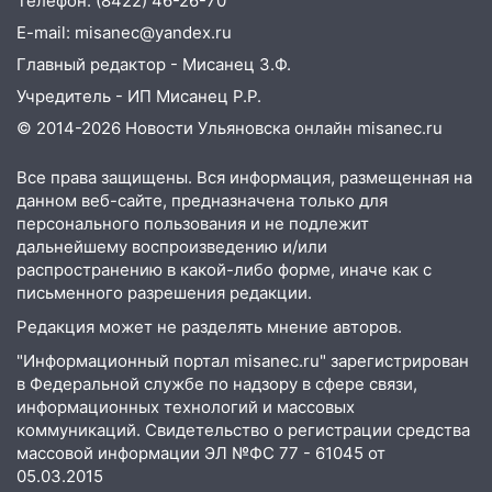
Телефон: (8422) 46-26-70
21:01
Ульяновцев приглашают сдать
E-mail: misanec@yandex.ru
кровь: День донора пройдёт 6 августа
Главный редактор - Мисанец З.Ф.
20:17
Ульяновская область девятую
Учредитель - ИП Мисанец Р.Р.
неделю подряд удерживает самые
© 2014-2026 Новости Ульяновска онлайн
misanec.ru
низкие цены на подсолнечное масло
19:33
Коровы-рекордсменки: в
Все права защищены. Вся информация, размещенная на
Ульяновской области выросли надои
данном веб-сайте, предназначена только для
молока
персонального пользования и не подлежит
дальнейшему воспроизведению и/или
18:20
В Ульяновской области до конца
распространению в какой-либо форме, иначе как с
года благоустроят 20 родников
письменного разрешения редакции.
17:27
В Ульяновской области 114 детей-
Редакция может не разделять мнение авторов.
сирот получили жильё с начала года
"Информационный портал misanec.ru" зарегистрирован
в Федеральной службе по надзору в сфере связи,
16:43
Дорожный сезон перевалил за
информационных технологий и массовых
экватор: в Ульяновской области
коммуникаций. Свидетельство о регистрации средства
обновили половину региональных трасс
массовой информации ЭЛ №ФС 77 - 61045 от
05.03.2015
16:31
В Ульяновской области