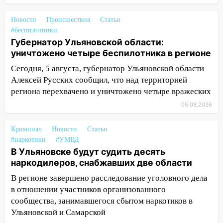
15:00
В Ульяновске после тройного ДТП
Новости
Происшествия
Статьи
госпитализировали 25-летнего байкера
#беспилотники
Губернатор Ульяновской области:
14:32
На Ульяновскую область
уничтожено четыре беспилотника в регионе
надвигается жара
Сегодня, 5 августа, губернатор Ульяновской области
14:08
Пешеход переходил по «зебре»:
Алексей Русских сообщил, что над территорией
подробности серьезной аварии на
региона перехвачено и уничтожено четыре вражеских
Фруктовой
05.08.2026
13:30
В Димитровграде на улице
Трудовой горело здание
Криминал
Новости
Статьи
#наркотики
#УМВД
13:00
Водитель без прав врезался в
В Ульяновске будут судить десять
припаркованный автомобиль
наркодилеров, снабжавших две области
12:37
Переезжал «зебру» на
В регионе завершено расследование уголовного дела
велосипеде и попал под колеса
в отношении участников организованного
сообщества, занимавшегося сбытом наркотиков в
12:18
Вспыхнул изнутри: в
Ульяновской и Самарской
Железнодорожном районе горела дача