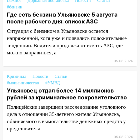
Важное
Дорожная обстановка
Новости
Статьи
17:30
Где есть бензин в Ульяновске 5
#бензин
августа после рабочего дня: список АЗС
Где есть бензин в Ульяновске 5 августа
после рабочего дня: список АЗС
17:05
«Обыск» по видеосвязи: в
Ульяновске задержали 19-летнюю
Ситуация с бензином в Ульяновске остается
сообщницу мошенников
напряженной, хотя уже и появились положительные
тенденции. Водители продолжают искать АЗС, где
16:12
Едва не перерезал горло: в
можно заправиться, а
Вешкайме посиделки с судимым
05.08.2026
знакомым закончились для женщины
больницей
Криминал
Новости
Статьи
16:06
18-летняя девушка без прав
#мошенничество
#УМВД
перевернулась на мопеде и попала в
Ульяновец отдал более 14 миллионов
больницу
рублей за криминальное покровительство
15:59
Ульяновец отдал более 14
Полицейские завершили расследование уголовного
миллионов рублей за криминальное
дела в отношении 35-летнего жителя Ульяновска,
покровительство
обвиняемого в вымогательстве денежных средств у
представителя
15:32
На «кольце» кроссовер сбил 18-
05.08.2026
летнего мопедиста