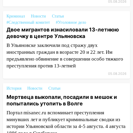
05.08.2026
11:33
В Засвияжье под колёса авто
попал мужчина
Криминал
Новости
Статьи
11:17
В Радищевском районе сгорели
#Следственный комитет
#Уголовное дело
Двое мигрантов изнасиловали 13-летнюю
хозяйственные постройки
девочку в центре Ульяновска
11:00
В Канадее горел жилой дом
В Ульяновске заключили под стражу двух
10:18
Губернатор Ульяновской области:
иностранных граждан в возрасте 20 и 22 лет. Им
уничтожено четыре беспилотника в
предъявлено обвинение в совершении особо тяжкого
регионе
преступления против 13-летней
05.08.2026
10:00
В Ульяновске дотла сгорел
легковой автомобиль
История
Новости
Статьи
09:39
В Ульяновске будут судить десять
Мертвеца выкопали, посадили в мешок и
наркодилеров, снабжавших две области
попытались утопить в Волге
09:25
Вынесли приговор дебоширам,
Портал misanec.ru вспоминает преступления
избившим мужчину в трамвае
минувших лет и публикует криминальные сводки из
истории Ульяновской области за 4-5 августа. 4 августа
08:27
Ульяновская полиция получила