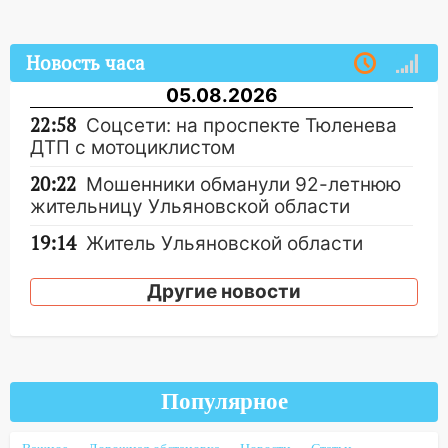
Новость часа
05.08.2026
22:58
Соцсети: на проспекте Тюленева
ДТП с мотоциклистом
20:22
Мошенники обманули 92-летнюю
жительницу Ульяновской области
19:14
Житель Ульяновской области
подвез троих незнакомцев на трассе и
заработал уголовное дело
Другие новости
18:14
Прогноз погоды на 6 августа в
Ульяновской области
18:00
Мотофристайл, рок и силовой
Популярное
экстрим: в Ульяновске пройдет
большой фестиваль «Наше время»