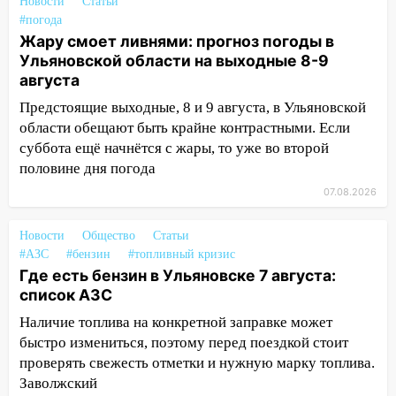
16:26
В Ульяновске бесплатно покажут
Новости
Статьи
матч «Волги» под открытым небом
#погода
Жару смоет ливнями: прогноз погоды в
16:12
В Ульяновском госуниверситете
Ульяновской области на выходные 8-9
разработают отечественный прибор для
августа
цифровой ПЦР
Предстоящие выходные, 8 и 9 августа, в Ульяновской
15:47
Ульяновцы могут вернуть деньги
области обещают быть крайне контрастными. Если
за абонементы закрывшегося фитнес-
суббота ещё начнётся с жары, то уже во второй
клуба «Рекорд-Fitness»
половине дня погода
15:34
07.08.2026
После вмешательства
прокуратуры в селах Ульяновской
области привели в порядок детские
Новости
Общество
Статьи
площадки
#АЗС
#бензин
#топливный кризис
Где есть бензин в Ульяновске 7 августа:
15:27
Прокуратура проверяет
список АЗС
капремонт школы в селе Кивать
Наличие топлива на конкретной заправке может
15:08
В Кузоватово после прокурорской
быстро измениться, поэтому перед поездкой стоит
проверки обновили разметку на
проверять свежесть отметки и нужную марку топлива.
пешеходных переходах
Заволжский