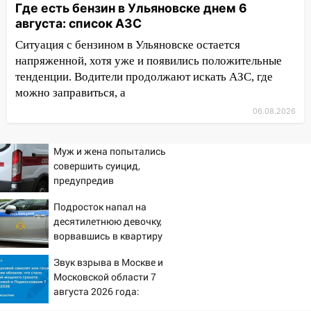
Где есть бензин в Ульяновске днем 6
полностью уничтожил дачный дом и
августа: список АЗС
сарай
Ситуация с бензином в Ульяновске остается
11:38
В Госдуме предложили отменить
напряженной, хотя уже и появились положительные
ЕГЭ с 2027 года
тенденции. Водители продолжают искать АЗС, где
11:25
В Ульяновске ИИ будет выявлять
можно заправиться, а
нарушителей на контейнерных
06.08.2026
площадках
11:20
Ульяновская шахматистка
Муж и жена попытались
Валерия Клейменова выиграла два
совершить суицид,
золота в составе сборной мира
предупредив
оперативные службы
11:16
В Ульяновске открыли памятную
Подросток напал на
доску декабристу Кондратию Рылееву
десятилетнюю девочку,
ворвавшись в квартиру
10:40
В Ульяновске спасатели ночью
нашли потерявшегося в заброшенных
Звук взрыва в Москве и
садах 79-летнего мужчину
Московской области 7
августа 2026 года:
10:26
На нескольких улицах Ульяновска
Причины, источник,