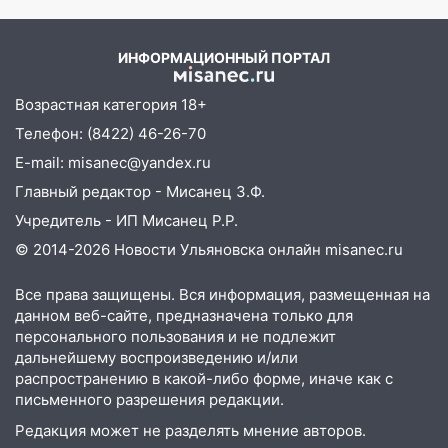
временно отключили холодную воду
откуда был громкий
хлопок
10:14
В Ульяновске двоих участников
ИНФОРМАЦИОННЫЙ ПОРТАЛ
коррупционной схемы при ЦГКБ
отправили в колонию на 7 и 8 лет
Возрастная категория 18+
09:52
Ночью беспилотники сбили над
Телефон: (8422) 46-26-70
соседними Татарстаном и Саратовской
E-mail: misanec@yandex.ru
областью
Главный редактор - Мисанец З.Ф.
09:41
Диана Шурыгина уверовала в
Учредитель - ИП Мисанец Р.Р.
Бога в СИЗО
© 2014-2026 Новости Ульяновска онлайн
misanec.ru
09:35
В Ульяновске директора фирмы
будут судить за неуплату налогов на 48
Все права защищены. Вся информация, размещенная на
млн рублей
данном веб-сайте, предназначена только для
персонального пользования и не подлежит
08:22
Подросток на питбайке сбил
дальнейшему воспроизведению и/или
велосипедистку: пострадали двое
распространению в какой-либо форме, иначе как с
письменного разрешения редакции.
07:20
Жара возвращается: ожидается
знойный и сухой четверг
Редакция может не разделять мнение авторов.