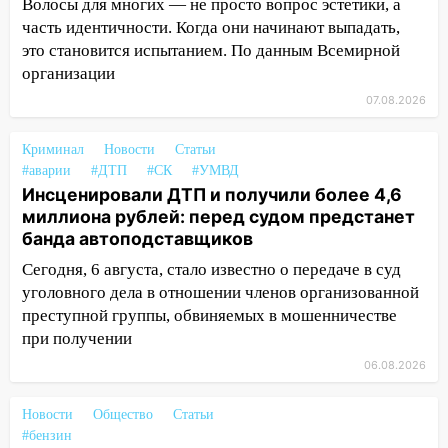
Волосы для многих — не просто вопрос эстетики, а
выбросил из машины страйкбольную
часть идентичности. Когда они начинают выпадать,
гранату: его задержали
это становится испытанием. По данным Всемирной
организации
12:34
На Ульяновскую область
надвигается сильнейшая непогода: град
07.08.2026
и шквал до 27 м/с
Криминал
Новости
Статьи
12:31
Ульяновец хотел купить иномарку
#аварии
#ДТП
#СК
#УМВД
из Европы и потерял 760 тысяч рублей
Инсценировали ДТП и получили более 4,6
12:20
миллиона рублей: перед судом предстанет
В Чердаклинском районе
банда автоподставщиков
столкнулись «Лада» и Chevrolet:
пострадал 14-летний подросток
Сегодня, 6 августа, стало известно о передаче в суд
уголовного дела в отношении членов организованной
12:00
Где есть бензин в Ульяновске 7
преступной группы, обвиняемых в мошенничестве
августа: список АЗС
при получении
11:50
Заснул рядом с ребёнком и
06.08.2026
случайно задушил его: суд вынес
приговор
Новости
Общество
Статьи
11:38
В Ленинском районе пожар
#бензин