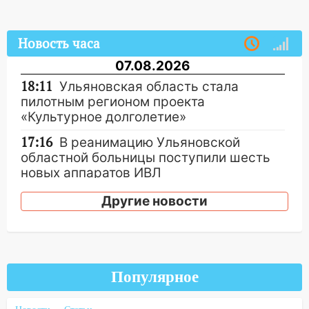
Новость часа
07.08.2026
18:11
Ульяновская область стала
пилотным регионом проекта
«Культурное долголетие»
17:16
В реанимацию Ульяновской
областной больницы поступили шесть
новых аппаратов ИВЛ
16:51
В Чердаклинском районе
Другие новости
ремонтируют дороги, ставят остановки
и проводят новое освещение
16:35
В Ульяновске установили ещё
девять бункеров для крупногабаритного
Популярное
мусора