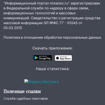
06:00
"Информационный портал misanec.ru" зарегистрирован
Под Ульяновском при развороте
в Федеральной службе по надзору в сфере связи,
пострадал 38-летний водитель
информационных технологий и массовых
иномарки
коммуникаций. Свидетельство о регистрации средства
05:00
«Каждая пятая женщина и каждый
массовой информации ЭЛ №ФС 77 - 61045 от
второй мужчина в мире сталкиваются с
05.03.2015
алопецией»: врач рассказал, чем может
Политика в отношении обработки персональных данных
быть вызвано облысение и как с этим
справиться
Скачать приложение:
03:30
Гороскоп на 7 августа: пятница
принесет прилив творческой энергии и
отличные шансы исправить старые
ошибки
Наша статистика:
06.08.2026
23:20
Прогноз погоды на 7 августа в
Ульяновской области
Полезные ссылки
20:04
Ульяновцев приглашают на забег,
Служба судебных приставов
посвящённый Дню воздушного флота