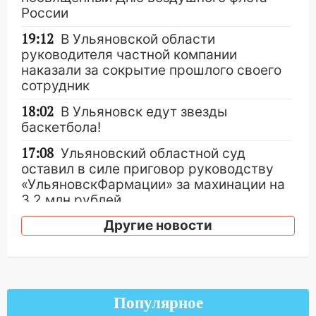
России
19:12
В Ульяновской области
руководителя частной компании
наказали за сокрытие прошлого своего
сотрудник
18:02
В Ульяновск едут звезды
баскетбола!
17:08
Ульяновский областной суд
оставил в силе приговор руководству
«УльяновскФармации» за махинации на
3,2 млн рублей
16:09
Другие новости
Ветераны легкой атлетики из
Ульяновска успешно выступили на
Чемпионате России
16:02
В Ульяновской области убрали
более 28% площадей зерновых и
Популярное
зернобобовых культур