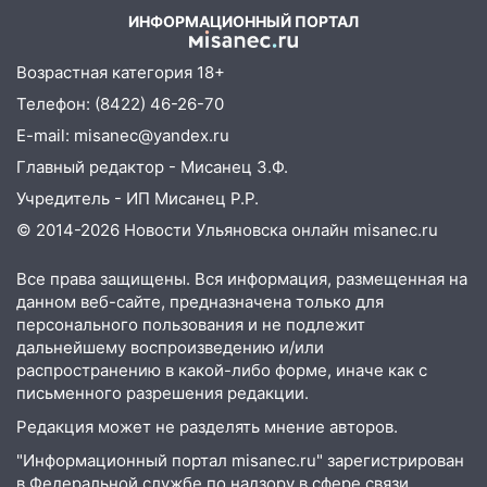
подвез троих незнакомцев на трассе и
ИНФОРМАЦИОННЫЙ ПОРТАЛ
заработал уголовное дело
Возрастная категория 18+
18:14
Прогноз погоды на 6 августа в
Ульяновской области
Телефон: (8422) 46-26-70
E-mail: misanec@yandex.ru
18:00
Мотофристайл, рок и силовой
экстрим: в Ульяновске пройдет
Главный редактор - Мисанец З.Ф.
большой фестиваль «Наше время»
Учредитель - ИП Мисанец Р.Р.
17:30
Где есть бензин в Ульяновске 5
© 2014-2026 Новости Ульяновска онлайн
misanec.ru
августа после рабочего дня: список АЗС
Все права защищены. Вся информация, размещенная на
17:05
«Обыск» по видеосвязи: в
данном веб-сайте, предназначена только для
Ульяновске задержали 19-летнюю
персонального пользования и не подлежит
сообщницу мошенников
дальнейшему воспроизведению и/или
распространению в какой-либо форме, иначе как с
16:12
Едва не перерезал горло: в
письменного разрешения редакции.
Вешкайме посиделки с судимым
Редакция может не разделять мнение авторов.
знакомым закончились для женщины
больницей
"Информационный портал misanec.ru" зарегистрирован
в Федеральной службе по надзору в сфере связи,