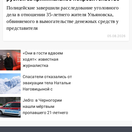
велосипеда
Полицейские завершили расследование уголовного
дела в отношении 35-летнего жителя Ульяновска,
07:18
В Ульяновск идет
обвиняемого в вымогательстве денежных средств у
тридцатиградусная жара: какая будет
представителя
погода в четверг
05.08.2026
06:00
Четыре года борьбы: ульяновские
юристы помогли женщине засудить УК
за плесень на стенах
«Они в гости вдвоем
ходят»: известная
05:00
Кому 6 августа звезды сулят
журналистка
прибыль, а кому — испытания на
подтвердила роман
прочность
Спасатели отказались от
Бондарчука и Исаковой
эвакуации тела Натальи
05.08.2026
Наговицыной с
22:58
Соцсети: на проспекте Тюленева
семитысячника
Jedro: в Черногории
ДТП с мотоциклистом
нашли мёртвым
20:22
Мошенники обманули 92-летнюю
пропавшего 21-летнего
жительницу Ульяновской области
россиянина
19:14
Житель Ульяновской области