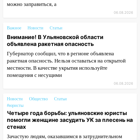
автоподставщиков
можно заправиться, а
06.08.2026
13:36
В Инзе произошел крупный пожар
13:00
В суде защитили репутацию
Важное
Новости
Статьи
мужчины, которого необоснованно
Внимание! В Ульяновской области
обвиняли в жестоком обращении с
объявлена ракетная опасность
животными
Губернатор сообщил, что в регионе объявлена
12:28
Миллион на «льготниках»: в
ракетная опасность. Нельзя оставаться на открытой
Ульяновской области перевозчик
местности. В качестве укрытия используйте
провернул хитрую схему с чужими
помещения с несущими
проездными
06.08.2026
12:10
Ульяновский алиментщик накопил
120 тысяч долга
Новости
Общество
Статьи
#юристы
11:49
Снят режим «Ракетная
Четыре года борьбы: ульяновские юристы
опасность» на территории Ульяновской
помогли женщине засудить УК за плесень на
области
стенах
11:30
Кабмин РФ разрешил до 1 июля
Зачастую людям, оказавшимся в затруднительном