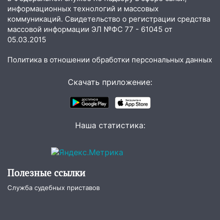
16:06
18-летняя девушка без прав
информационных технологий и массовых
перевернулась на мопеде и попала в
коммуникаций. Свидетельство о регистрации средства
больницу
массовой информации ЭЛ №ФС 77 - 61045 от
05.03.2015
15:59
Ульяновец отдал более 14
миллионов рублей за криминальное
Политика в отношении обработки персональных данных
покровительство
15:32
Скачать приложение:
На «кольце» кроссовер сбил 18-
летнего мопедиста
15:00
В Ульяновске после тройного ДТП
госпитализировали 25-летнего байкера
Наша статистика:
14:32
На Ульяновскую область
надвигается жара
14:08
Пешеход переходил по «зебре»:
Полезные ссылки
подробности серьезной аварии на
Служба судебных приставов
Фруктовой
13:30
В Димитровграде на улице