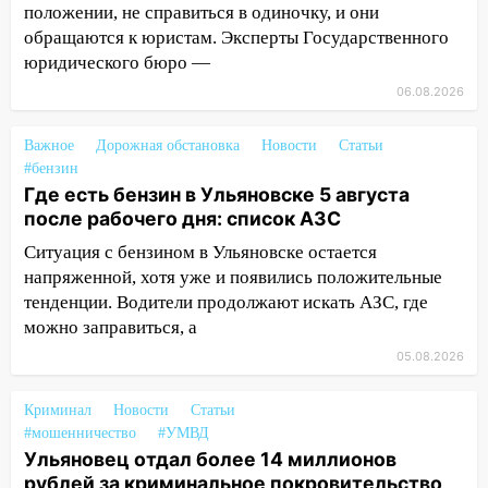
2027 года импорт, выпуск и обращение
положении, не справиться в одиночку, и они
бензина Евро 2, Евро 3, Евро 4
обращаются к юристам. Эксперты Государственного
юридического бюро —
11:12
Соцсети: на Рябикова автомобиль
врезался в забор
06.08.2026
10:27
Где есть бензин в Ульяновске
Важное
Дорожная обстановка
Новости
Статьи
днем 6 августа: список АЗС
#бензин
Где есть бензин в Ульяновске 5 августа
10:16
Внимание! В Ульяновской области
после рабочего дня: список АЗС
объявлена ракетная опасность
Ситуация с бензином в Ульяновске остается
10:00
В Старомайнском районе утонул
напряженной, хотя уже и появились положительные
51-летний мужчина
тенденции. Водители продолжают искать АЗС, где
09:50
можно заправиться, а
В Ульяновске черный коршун
застрял в тепловозе
05.08.2026
09:44
Ульяновские спасатели помогли
Криминал
Новости
Статьи
юному велосипедисту на улице
#мошенничество
#УМВД
Чернышевского
Ульяновец отдал более 14 миллионов
08:21
В Заволжском районе украли два
рублей за криминальное покровительство