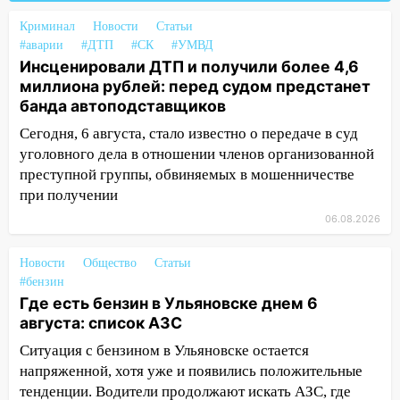
Криминал
15:51
Новости
Статьи
Бросила кирпич в жену брата: в
#аварии
#ДТП
#СК
#УМВД
Ульяновской области завели дело на
Инсценировали ДТП и получили более 4,6
агрессивную женщину
миллиона рублей: перед судом предстанет
15:47
На улице Радищева сбили
банда автоподставщиков
курьера: крупная авария в Ульяновске
Сегодня, 6 августа, стало известно о передаче в суд
15:15
уголовного дела в отношении членов организованной
Проводил до квартиры и ограбил:
новый кавалер женщины оказался
преступной группы, обвиняемых в мошенничестве
рецидивистом
при получении
06.08.2026
14:26
В Ульяновске ограничат движение
по улице Ефремова
Новости
Общество
Статьи
14:23
67% ульяновцев готовы
#бензин
передумать увольняться, если им
Где есть бензин в Ульяновске днем 6
повысят зарплату
августа: список АЗС
Ситуация с бензином в Ульяновске остается
14:01
Инсценировали ДТП и получили
напряженной, хотя уже и появились положительные
более 4,6 миллиона рублей: перед
судом предстанет банда
тенденции. Водители продолжают искать АЗС, где