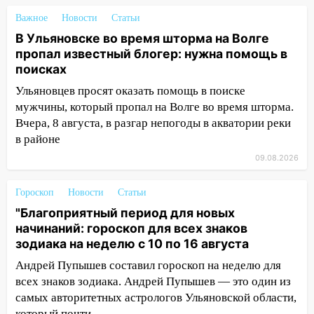
13:00
«Благоприятный период для
Важное
Новости
Статьи
новых начинаний: гороскоп для всех
В Ульяновске во время шторма на Волге
знаков зодиака на неделю с 10 по 16
пропал известный блогер: нужна помощь в
августа
поисках
13:00
На проспекте Тюленева в
Ульяновцев просят оказать помощь в поиске
Ульяновске образовалось «море»
мужчины, который пропал на Волге во время шторма.
Вчера, 8 августа, в разгар непогоды в акватории реки
12:57
В Ульяновской области ожидается
в районе
крупный град
09.08.2026
12:11
Где есть бензин в Ульяновске 9
августа: список АЗС
Гороскоп
Новости
Статьи
"Благоприятный период для новых
11:55
Соцсети: светофор упал на
начинаний: гороскоп для всех знаков
машину во время сильного ливня в
зодиака на неделю с 10 по 16 августа
Ульяновске
Андрей Пупышев составил гороскоп на неделю для
11:00
В Ульяновской области люди в
всех знаков зодиака. Андрей Пупышев — это один из
СНТ сидят без света
самых авторитетных астрологов Ульяновской области,
10:13
Прокуратура подвела итоги
который почти