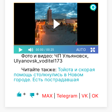
Фото и видео: ЧП Ульяновск,
Ulyanovsk_voditel173
Читайте также:
Тойота и скорая
помощь столкнулись в Новом
городе. Есть пострадавшая
0
0
MAX
|
Telegram
|
VK
|
OK