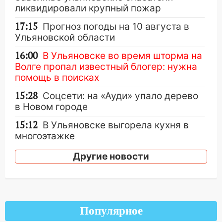
ликвидировали крупный пожар
17:15
Прогноз погоды на 10 августа в
Ульяновской области
16:00
В Ульяновске во время шторма на
Волге пропал известный блогер: нужна
помощь в поисках
15:28
Соцсети: на «Ауди» упало дерево
в Новом городе
15:12
В Ульяновске выгорела кухня в
многоэтажке
14:18
Гинеколог рассказала о том, с
Другие новости
какими сложностями сталкиваются
молодые мамы
13:02
Соцсети: на улице Розы
Люксембург дерево упало на
Популярное
автомобиль