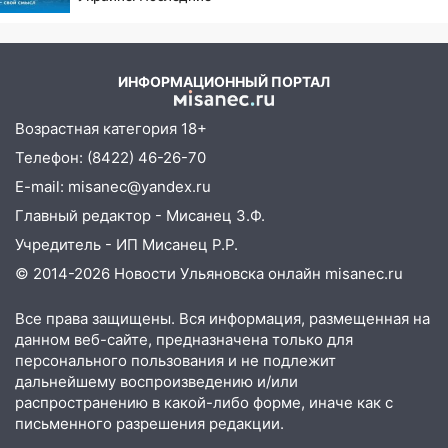
14:28
Ураган вырвал остановку на улице
новости, подробности об
Деева в Заволжье
ударах России 9 августа
2026 года
14:26
Жители Ульяновска сами
пытаются расчистить ливнёвки, не
ИНФОРМАЦИОННЫЙ ПОРТАЛ
дождавшись коммунальщиков
Возрастная категория 18+
14:16
Шторм продолжает ломать город:
Телефон: (8422) 46-26-70
на улице Любови Шевцовой рухнул
светофор
E-mail: misanec@yandex.ru
Главный редактор - Мисанец З.Ф.
14:14
Студента из Ульяновска обманули
Учредитель - ИП Мисанец Р.Р.
мошенники под видом преподавателя
© 2014-2026 Новости Ульяновска онлайн
misanec.ru
14:12
Куда жаловаться ульяновцам на
упавшее дерево или затопленную улицу
Все права защищены. Вся информация, размещенная на
после непогоды
данном веб-сайте, предназначена только для
персонального пользования и не подлежит
13:59
В Новом городе ураганным
дальнейшему воспроизведению и/или
ветром сорвало опалубку со
распространению в какой-либо форме, иначе как с
строящегося дома
письменного разрешения редакции.
13:54
В мэрии Ульяновска рассказали,