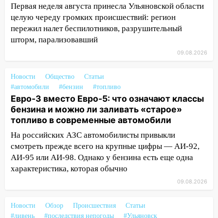
заливать «старое» топливо в
Первая неделя августа принесла Ульяновской области
современные автомобили
целую череду громких происшествий: регион
пережил налет беспилотников, разрушительный
06:30
Какая погода будет в Ульяновской
шторм, парализовавший
области днем 9 августа
09.08.2026
05:05
День, когда всё может
измениться: гороскоп на 9 августа —
Новости
Общество
Статьи
три знака получат шанс, который нельзя
#автомобили
#бензин
#топливо
упустить
Евро-3 вместо Евро-5: что означают классы
бензина и можно ли заливать «старое»
08.08.2026
топливо в современные автомобили
20:10
Во время урагана в Ульяновске на
На российских АЗС автомобилисты привыкли
Волге перевернулась лодка
смотреть прежде всего на крупные цифры — АИ-92,
19:55
В Ульяновске упавшее дерево
АИ-95 или АИ-98. Однако у бензина есть еще одна
заблокировало в машине двух женщин
характеристика, которая обычно
17:15
В Ульяновской области
09.08.2026
ремонтируют девять мостов: один уже
готов, ещё два — почти завершены
Новости
Обзор
Происшествия
Статьи
#ливень
#последствия непогоды
#Ульяновск