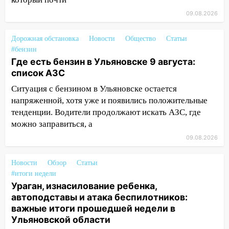
недели в Ульяновской области
09.08.2026
09:18
Из-за ливня заблокировано
движение трамваев в Ульяновске
Дорожная обстановка
Новости
Общество
Статьи
#бензин
09:15
Ураган, изнасилование ребенка,
Где есть бензин в Ульяновске 9 августа:
автоподставы и атака беспилотников:
список АЗС
важные итоги прошедшей недели в
Ситуация с бензином в Ульяновске остается
Ульяновской области
напряженной, хотя уже и появились положительные
08:20
В Ульяновске восстановили
тенденции. Водители продолжают искать АЗС, где
трамвайную и троллейбусную
можно заправиться, а
инфраструктуру после шторма
09.08.2026
08:19
Внимание! В Цильнинском районе
пропал 67-летний мужчина
Новости
Обзор
Статьи
#итоги недели
08:11
На Ульяновск снова надвигается
Ураган, изнасилование ребенка,
непогода
автоподставы и атака беспилотников:
важные итоги прошедшей недели в
07:30
Евро-3 вместо Евро-5: что
Ульяновской области
означают классы бензина и можно ли