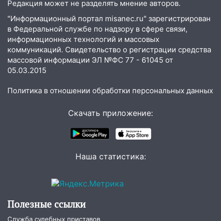
Редакция может не разделять мнение авторов.
как устраняют последствия мощного
"Информационный портал misanec.ru" зарегистрирован
шторма
в Федеральной службе по надзору в сфере связи,
13:49
Стихия продолжает крушить
информационных технологий и массовых
Ульяновск: дерево рухнуло на дом на
коммуникаций. Свидетельство о регистрации средства
Орджоникидзе
массовой информации ЭЛ №ФС 77 - 61045 от
05.03.2015
13:47
На Нижней Террасе мощным
ветром вырвало дерево с корнем
Политика в отношении обработки персональных данных
13:46
Сильный ветер сорвал крышу с
Скачать приложение:
СТО на проспекте Созидателей
13:35
Непогода продолжает бить по
транспорту: в Ульяновске трамвай
Наша статистика:
сошёл с рельсов
13:22
Упавшие деревья перекрыли
дороги в Ульяновске: фото
Полезные ссылки
13:17
Непогода в Ульяновске не
закончится сегодня: сильные ливни
Служба судебных приставов