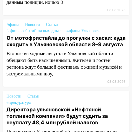
данным полиции, ночью 8
13:10
В Заволжском районе дерево
08.08.2026
упало во дворе
Афиша
Новости
Статьи
13:08
Ураган ударил по Ульяновску:
#афиша событий на выходные
#афиша Ульяновска
сорванные крыши, поваленные деревья,
От мотофристайла до прогулки с хаски: куда
затопленные улицы и остановившиеся
сходить в Ульяновской области 8–9 августа
трамваи
Вторые выходные августа в Ульяновской области
12:17
Ульяновск накрыл крупный град:
обещают быть насыщенными. Жителей и гостей
после ливня город снова уходит под
региона ждут большой фестиваль с живой музыкой и
воду
экстремальными шоу,
12:12
Прокуратура взяла на контроль
08.08.2026
ДТП с шестилетним ребёнком на улице
Федерации
Новости
Статьи
#прокуратура
12:01
Пьяная женщина сбила
Директора ульяновской «Нефтяной
шестилетнего ребёнка на улице
топливной компании» будут судить за
Федерации: возбуждено уголовное дело
неуплату 48,4 млн рублей налогов
11:16
В Ульяновске ищут 37-летнего
Прокуратура Ульяновской области направила в суд