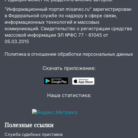
мусора
"Информационный портал misanec.ru" зарегистрирован
16:26
В Ульяновске бесплатно покажут
в Федеральной службе по надзору в сфере связи,
матч «Волги» под открытым небом
информационных технологий и массовых
коммуникаций. Свидетельство о регистрации средства
16:12
В Ульяновском госуниверситете
массовой информации ЭЛ №ФС 77 - 61045 от
разработают отечественный прибор для
05.03.2015
цифровой ПЦР
Политика в отношении обработки персональных данных
15:47
Ульяновцы могут вернуть деньги
за абонементы закрывшегося фитнес-
Скачать приложение:
клуба «Рекорд-Fitness»
15:34
После вмешательства
прокуратуры в селах Ульяновской
Наша статистика:
области привели в порядок детские
площадки
15:27
Прокуратура проверяет
капремонт школы в селе Кивать
Полезные ссылки
15:08
В Кузоватово после прокурорской
Служба судебных приставов