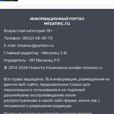
Россией
19:30
Ульяновцев приглашают
поддержать «Симбирскую чебурашку»
на фестивале «ФормАРТ»
ИНФОРМАЦИОННЫЙ ПОРТАЛ
18:11
Ульяновская область стала
Возрастная категория 18+
пилотным регионом проекта
Телефон: (8422) 46-26-70
«Культурное долголетие»
E-mail: misanec@yandex.ru
17:23
Прогноз погоды в Ульяновской
Главный редактор - Мисанец З.Ф.
области на 8 августа
Учредитель - ИП Мисанец Р.Р.
17:16
В реанимацию Ульяновской
© 2014-2026 Новости Ульяновска онлайн
misanec.ru
областной больницы поступили шесть
новых аппаратов ИВЛ
Все права защищены. Вся информация, размещенная на
16:51
В Чердаклинском районе
данном веб-сайте, предназначена только для
персонального пользования и не подлежит
ремонтируют дороги, ставят остановки
дальнейшему воспроизведению и/или
и проводят новое освещение
распространению в какой-либо форме, иначе как с
16:35
В Ульяновске установили ещё
письменного разрешения редакции.
девять бункеров для крупногабаритного
Редакция может не разделять мнение авторов.