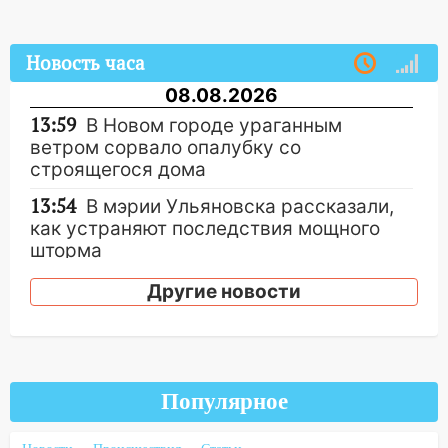
Новость часа
08.08.2026
13:59
В Новом городе ураганным
ветром сорвало опалубку со
строящегося дома
13:54
В мэрии Ульяновска рассказали,
как устраняют последствия мощного
шторма
13:49
Стихия продолжает крушить
Другие новости
Ульяновск: дерево рухнуло на дом на
Орджоникидзе
13:47
На Нижней Террасе мощным
ветром вырвало дерево с корнем
Популярное
13:46
Сильный ветер сорвал крышу с