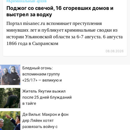
06:45
Императорский мост в
#Криминальный архив
Ульяновске останется закрытым до
Поджог со свечой, 16 сгоревших домов и
утра 10 августа
выстрел за водку
Портал misanec.ru вспоминает преступления
05:18
Судьба готовит сюрприз: гороскоп
минувших лет и публикует криминальные сводки из
на 8 августа — кому повезет с
истории Ульяновской области за 6-7 августа. 6 августа
деньгами, а кого ждет неожиданная
1866 года в Сызранском
встреча
08.08.2026
04:47
В Ульяновской области объявили
ракетную опасность: звучат сирены
Бледный огонь:
07.08.2026
вспоминаем группу
20:40
Ульяновские аграрии смогут
«25/17» — великую и
купить тракторы с отсрочкой платежа
(часто) ужасную
Житель Якутии выжил
до декабря
после 25 дней блужданий
19:34
В следственном управлении
в тайге
состоялось торжественное
Де Вилье: Макрон и фон
мероприятие, приуроченное к
дер Ляйен хотят
празднованию Дня сотрудника органов
развязать войну с
следствия Российской Федерации