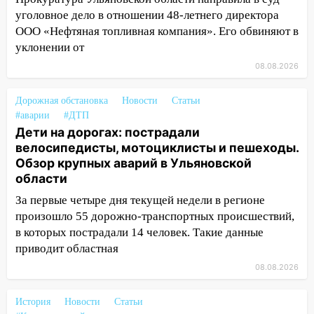
мужчину, пропавшего ещё 19 июля
уголовное дело в отношении 48-летнего директора
ООО «Нефтяная топливная компания». Его обвиняют в
10:30
От мотофристайла до прогулки с
уклонении от
хаски: куда сходить в Ульяновской
области 8–9 августа
08.08.2026
10:11
Директора ульяновской
Дорожная обстановка
Новости
Статьи
«Нефтяной топливной компании» будут
#аварии
#ДТП
судить за неуплату 48,4 млн рублей
Дети на дорогах: пострадали
налогов
велосипедисты, мотоциклисты и пешеходы.
09:28
Дети на дорогах: пострадали
Обзор крупных аварий в Ульяновской
велосипедисты, мотоциклисты и
области
пешеходы. Обзор крупных аварий в
За первые четыре дня текущей недели в регионе
Ульяновской области
произошло 55 дорожно-транспортных происшествий,
в которых пострадали 14 человек. Такие данные
08:30
Поджог со свечой, 16 сгоревших
приводит областная
домов и выстрел за водку
08.08.2026
07:50
Какая погоды будет днем 8
августа
История
Новости
Статьи