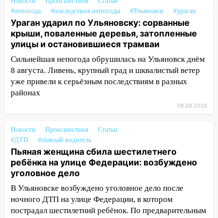
СТО на проспекте Созидателей
Новости
Происшествия
Статьи
#непогода
#последствия непогоды
#Ульяновск
#ураган
13:35
Непогода продолжает бить по
Ураган ударил по Ульяновску: сорванные
транспорту: в Ульяновске трамвай
крыши, поваленные деревья, затопленные
сошёл с рельсов
улицы и остановившиеся трамваи
13:22
Упавшие деревья перекрыли
Сильнейшая непогода обрушилась на Ульяновск днём
дороги в Ульяновске: фото
8 августа. Ливень, крупный град и шквалистый ветер
уже привели к серьёзным последствиям в разных
13:17
Непогода в Ульяновске не
районах
закончится сегодня: сильные ливни
08.08.2026
сохранятся 9 августа
13:15
Трижды «брал в долг» без спроса:
Новости
Происшествия
Статьи
житель Вешкаймского района похитил у
#ДТП
#пьяный водитель
знакомого 191 тысячу рублей
Пьяная женщина сбила шестилетнего
ребёнка на улице Федерации: возбуждено
13:14
Ураган оторвал светофор на
уголовное дело
проспекте Филатова в Ульяновске
В Ульяновске возбуждено уголовное дело после
13:12
Дерево пробило крышу дома на
ночного ДТП на улице Федерации, в котором
Новгородской в Ульяновске и рухнуло
пострадал шестилетний ребёнок. По предварительным
на электрощит