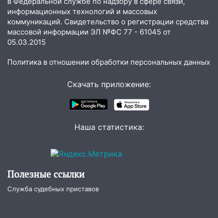
в Федеральной службе по надзору в сфере связи,
3,2 млн рублей
информационных технологий и массовых
коммуникаций. Свидетельство о регистрации средства
16:09
Ветераны легкой атлетики из
массовой информации ЭЛ №ФС 77 - 61045 от
Ульяновска успешно выступили на
05.03.2015
Чемпионате России
Политика в отношении обработки персональных данных
16:02
В Ульяновской области убрали
более 28% площадей зерновых и
Скачать приложение:
зернобобовых культур
15:51
Бросила кирпич в жену брата: в
Ульяновской области завели дело на
агрессивную женщину
Наша статистика:
15:47
На улице Радищева сбили
курьера: крупная авария в Ульяновске
15:15
Проводил до квартиры и ограбил:
Полезные ссылки
новый кавалер женщины оказался
Служба судебных приставов
рецидивистом
14:26
В Ульяновске ограничат движение