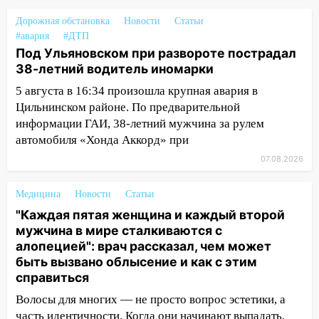
пострадал 14-летний подросток
Дорожная обстановка
Новости
Статьи
12:00
Где есть бензин в Ульяновске 7
#авария
#ДТП
августа: список АЗС
Под Ульяновском при развороте пострадал
38-летний водитель иномарки
11:50
Заснул рядом с ребёнком и
случайно задушил его: суд вынес
5 августа в 16:34 произошла крупная авария в
приговор
Цильнинском районе. По предварительной
информации ГАИ, 38-летний мужчина за рулем
11:38
В Ленинском районе пожар
автомобиля «Хонда Аккорд» при
полностью уничтожил дачный дом и
сарай
07.08.2026
11:38
В Госдуме предложили отменить
Медицина
Новости
Статьи
ЕГЭ с 2027 года
"Каждая пятая женщина и каждый второй
11:25
В Ульяновске ИИ будет выявлять
мужчина в мире сталкиваются с
нарушителей на контейнерных
алопецией": врач рассказал, чем может
площадках
быть вызвано облысение и как с этим
справиться
11:20
Ульяновская шахматистка
Волосы для многих — не просто вопрос эстетики, а
Валерия Клейменова выиграла два
часть идентичности. Когда они начинают выпадать,
золота в составе сборной мира