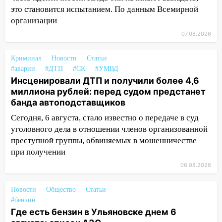
это становится испытанием. По данным Всемирной
11:16
В Ульяновске открыли памятную
организации
доску декабристу Кондратию Рылееву
07.08.2026
10:40
В Ульяновске спасатели ночью
нашли потерявшегося в заброшенных
Криминал
Новости
Статьи
садах 79-летнего мужчину
#аварии
#ДТП
#СК
#УМВД
Инсценировали ДТП и получили более 4,6
10:26
На нескольких улицах Ульяновска
миллиона рублей: перед судом предстанет
временно отключили холодную воду
банда автоподставщиков
10:14
В Ульяновске двоих участников
Сегодня, 6 августа, стало известно о передаче в суд
коррупционной схемы при ЦГКБ
уголовного дела в отношении членов организованной
отправили в колонию на 7 и 8 лет
преступной группы, обвиняемых в мошенничестве
при получении
09:52
Ночью беспилотники сбили над
06.08.2026
соседними Татарстаном и Саратовской
областью
Новости
Общество
Статьи
09:41
Диана Шурыгина уверовала в
#бензин
Бога в СИЗО
Где есть бензин в Ульяновске днем 6