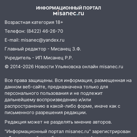
отличные шансы исправить старые
ИНФОРМАЦИОННЫЙ ПОРТАЛ
ошибки
06.08.2026
Возрастная категория 18+
23:20
Прогноз погоды на 7 августа в
Телефон: (8422) 46-26-70
Ульяновской области
E-mail: misanec@yandex.ru
20:04
Ульяновцев приглашают на забег,
Главный редактор - Мисанец З.Ф.
посвящённый Дню воздушного флота
Учредитель - ИП Мисанец Р.Р.
России
© 2014-2026 Новости Ульяновска онлайн
misanec.ru
19:12
В Ульяновской области
руководителя частной компании
Все права защищены. Вся информация, размещенная на
наказали за сокрытие прошлого своего
данном веб-сайте, предназначена только для
сотрудник
персонального пользования и не подлежит
дальнейшему воспроизведению и/или
18:02
В Ульяновск едут звезды
распространению в какой-либо форме, иначе как с
баскетбола!
письменного разрешения редакции.
17:08
Ульяновский областной суд
Редакция может не разделять мнение авторов.
оставил в силе приговор руководству
"Информационный портал misanec.ru" зарегистрирован
«УльяновскФармации» за махинации на