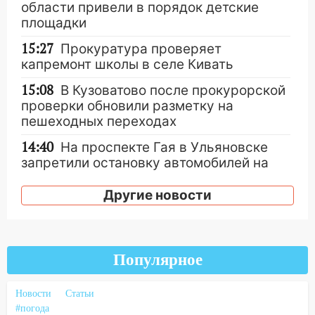
области привели в порядок детские
площадки
15:27
Прокуратура проверяет
капремонт школы в селе Кивать
15:08
В Кузоватово после прокурорской
проверки обновили разметку на
пешеходных переходах
14:40
На проспекте Гая в Ульяновске
запретили остановку автомобилей на
50-метровом участке
Другие новости
14:22
В Новом городе 8 августа пройдет
большой фестиваль «Наше время» с
мотофристайлом и концертом
«Мураками»
Популярное
14:04
Жару смоет ливнями: прогноз
погоды в Ульяновской области на
Новости
Статьи
выходные 8-9 августа
#погода