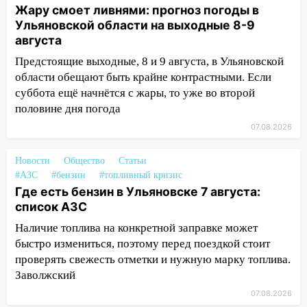
Жару смоет ливнями: прогноз погоды в
13:30
В Ульяновске транспортные
Ульяновской области на выходные 8-9
полицейские проведут акцию «Час
августа
пассажира»
Предстоящие выходные, 8 и 9 августа, в Ульяновской
13:20
В Ульяновске за один день
области обещают быть крайне контрастными. Если
обокрали женщину на пляже и
суббота ещё начнётся с жары, то уже во второй
подростка в сквере
половине дня погода
13:01
В Димитровграде мужчина
07.08.2026
выбросил из машины страйкбольную
гранату: его задержали
Новости
Общество
Статьи
#АЗС
#бензин
#топливный кризис
12:34
На Ульяновскую область
Где есть бензин в Ульяновске 7 августа:
надвигается сильнейшая непогода: град
список АЗС
и шквал до 27 м/с
Наличие топлива на конкретной заправке может
12:31
Ульяновец хотел купить иномарку
быстро измениться, поэтому перед поездкой стоит
из Европы и потерял 760 тысяч рублей
проверять свежесть отметки и нужную марку топлива.
Заволжский
12:20
В Чердаклинском районе
столкнулись «Лада» и Chevrolet:
07.08.2026