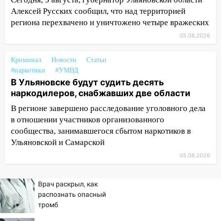
уничтожено четыре беспилотника в
Алексей Русских сообщил, что над территорией
регионе
региона перехвачено и уничтожено четыре вражеских
10:00
В Ульяновске дотла сгорел
05.08.2026
легковой автомобиль
Криминал
Новости
Статьи
09:39
В Ульяновске будут судить десять
#наркотики
#УМВД
наркодилеров, снабжавших две области
В Ульяновске будут судить десять
наркодилеров, снабжавших две области
09:25
Вынесли приговор дебоширам,
избившим мужчину в трамвае
В регионе завершено расследование уголовного дела
в отношении участников организованного
08:27
Ульяновская полиция получила
сообщества, занимавшегося сбытом наркотиков в
один из шести уникальных автомобилей
Ульяновской и Самарской
в России
05.08.2026
07:02
Жара отступит: какой будет
погода в Ульяновске днем 5 августа
Врач раскрыл, как
06:10
Двое мигрантов изнасиловали 13-
распознать опасный
летнюю девочку в центре Ульяновска
тромб