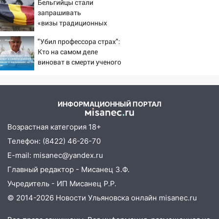
06:00
Мертвеца выкопали, посадили в
Бельгийцы стали
мешок и попытались утопить в Волге
запрашивать
«визы традиционных
05:30
Астрологи назвали самый
ценностей» в посольстве
опасный день августа: что ждет каждый
"Убил профессора страх":
РФ
знак 5 августа
Кто на самом деле
виноват в смерти ученого
04.08.2026
Зезина, остановившего
23:27
Прокуратура проверяет
мальчишек на поле с
капремонт школы в посёлке Налейка
горохом
ИНФОРМАЦИОННЫЙ ПОРТАЛ
22:33
Прокуратура проверяет
спортивные объекты в Старой Майне
Возрастная категория 18+
21:01
Ульяновцев приглашают сдать
Телефон: (8422) 46-26-70
кровь: День донора пройдёт 6 августа
E-mail: misanec@yandex.ru
20:17
Ульяновская область девятую
Главный редактор - Мисанец З.Ф.
неделю подряд удерживает самые
Учредитель - ИП Мисанец Р.Р.
низкие цены на подсолнечное масло
© 2014-2026 Новости Ульяновска онлайн
misanec.ru
19:33
Коровы-рекордсменки: в