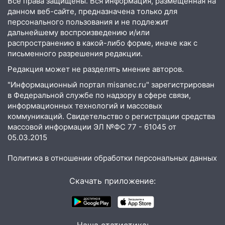
Ульяновской области выросли надои
Все права защищены. Вся информация, размещенная на
молока
данном веб-сайте, предназначена только для
персонального пользования и не подлежит
18:20
В Ульяновской области до конца
дальнейшему воспроизведению и/или
года благоустроят 20 родников
распространению в какой-либо форме, иначе как с
письменного разрешения редакции.
17:27
В Ульяновской области 114 детей-
Редакция может не разделять мнение авторов.
сирот получили жильё с начала года
"Информационный портал misanec.ru" зарегистрирован
16:43
Дорожный сезон перевалил за
в Федеральной службе по надзору в сфере связи,
экватор: в Ульяновской области
информационных технологий и массовых
обновили половину региональных трасс
коммуникаций. Свидетельство о регистрации средства
массовой информации ЭЛ №ФС 77 - 61045 от
16:31
В Ульяновской области
05.03.2015
капитально отремонтируют 101
многоквартирный дом
Политика в отношении обработки персональных данных
16:30
Прогноз погоды в Ульяновской
Скачать приложение:
области на 5 августа
16:20
В Сурском районе сёла оказались
не защищены от лесных пожаров
Наша статистика: