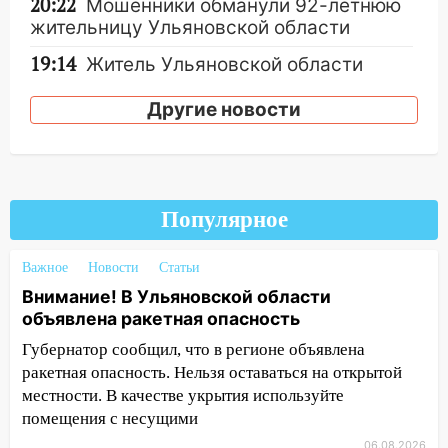
20:22
Мошенники обманули 92-летнюю
жительницу Ульяновской области
19:14
Житель Ульяновской области
подвез троих незнакомцев на трассе и
заработал уголовное дело
Другие новости
18:14
Прогноз погоды на 6 августа в
Ульяновской области
18:00
Мотофристайл, рок и силовой
Популярное
экстрим: в Ульяновске пройдет
большой фестиваль «Наше время»
Важное
Новости
Статьи
17:30
Где есть бензин в Ульяновске 5
Внимание! В Ульяновской области
августа после рабочего дня: список АЗС
объявлена ракетная опасность
17:05
«Обыск» по видеосвязи: в
Губернатор сообщил, что в регионе объявлена
Ульяновске задержали 19-летнюю
ракетная опасность. Нельзя оставаться на открытой
сообщницу мошенников
местности. В качестве укрытия используйте
помещения с несущими
16:12
Едва не перерезал горло: в
Вешкайме посиделки с судимым
06.08.2026