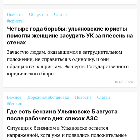
знакомым закончились для женщины
больницей
Новости
Общество
Статьи
#юристы
16:06
18-летняя девушка без прав
Четыре года борьбы: ульяновские юристы
перевернулась на мопеде и попала в
помогли женщине засудить УК за плесень на
больницу
стенах
15:59
Ульяновец отдал более 14
Зачастую людям, оказавшимся в затруднительном
миллионов рублей за криминальное
положении, не справиться в одиночку, и они
покровительство
обращаются к юристам. Эксперты Государственного
юридического бюро —
15:32
На «кольце» кроссовер сбил 18-
летнего мопедиста
06.08.2026
15:00
В Ульяновске после тройного ДТП
Важное
Дорожная обстановка
Новости
Статьи
госпитализировали 25-летнего байкера
#бензин
Где есть бензин в Ульяновске 5 августа
14:32
На Ульяновскую область
после рабочего дня: список АЗС
надвигается жара
Ситуация с бензином в Ульяновске остается
14:08
Пешеход переходил по «зебре»:
напряженной, хотя уже и появились положительные
подробности серьезной аварии на