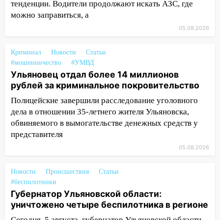
тенденции. Водители продолжают искать АЗС, где
Фруктовой
можно заправиться, а
13:30
В Димитровграде на улице
05.08.2026
Трудовой горело здание
Криминал
13:00
Новости
Статьи
Водитель без прав врезался в
#мошенничество
#УМВД
припаркованный автомобиль
Ульяновец отдал более 14 миллионов
12:37
Переезжал «зебру» на
рублей за криминальное покровительство
велосипеде и попал под колеса
Полицейские завершили расследование уголовного
12:18
дела в отношении 35-летнего жителя Ульяновска,
Вспыхнул изнутри: в
Железнодорожном районе горела дача
обвиняемого в вымогательстве денежных средств у
представителя
11:33
В Засвияжье под колёса авто
05.08.2026
попал мужчина
11:17
В Радищевском районе сгорели
Новости
Происшествия
Статьи
хозяйственные постройки
#беспилотники
Губернатор Ульяновской области:
11:00
В Канадее горел жилой дом
уничтожено четыре беспилотника в регионе
10:18
Губернатор Ульяновской области:
Сегодня, 5 августа, губернатор Ульяновской области