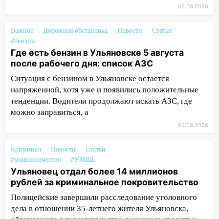
больницей
06.08.2026
16:06
18-летняя девушка без прав
Важное
Дорожная обстановка
Новости
Статьи
перевернулась на мопеде и попала в
#бензин
больницу
Где есть бензин в Ульяновске 5 августа
после рабочего дня: список АЗС
15:59
Ульяновец отдал более 14
миллионов рублей за криминальное
Ситуация с бензином в Ульяновске остается
покровительство
напряженной, хотя уже и появились положительные
тенденции. Водители продолжают искать АЗС, где
15:32
На «кольце» кроссовер сбил 18-
можно заправиться, а
летнего мопедиста
05.08.2026
15:00
В Ульяновске после тройного ДТП
госпитализировали 25-летнего байкера
Криминал
Новости
Статьи
#мошенничество
#УМВД
14:32
На Ульяновскую область
Ульяновец отдал более 14 миллионов
надвигается жара
рублей за криминальное покровительство
14:08
Пешеход переходил по «зебре»:
Полицейские завершили расследование уголовного
подробности серьезной аварии на
дела в отношении 35-летнего жителя Ульяновска,
Фруктовой