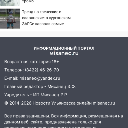
тромб
регионе
Тренд на греческие и
10:00
В Ульяновске дотла сгорел
славянские: в курганском
легковой автомобиль
ЗАГСе назвали самые
редкие имена за 2026 год
09:39
В Ульяновске будут судить десять
наркодилеров, снабжавших две области
09:25
Вынесли приговор дебоширам,
ИНФОРМАЦИОННЫЙ ПОРТАЛ
избившим мужчину в трамвае
Возрастная категория 18+
08:27
Ульяновская полиция получила
Телефон: (8422) 46-26-70
один из шести уникальных автомобилей
в России
E-mail: misanec@yandex.ru
Главный редактор - Мисанец З.Ф.
07:02
Жара отступит: какой будет
погода в Ульяновске днем 5 августа
Учредитель - ИП Мисанец Р.Р.
© 2014-2026 Новости Ульяновска онлайн
misanec.ru
06:10
Двое мигрантов изнасиловали 13-
летнюю девочку в центре Ульяновска
Все права защищены. Вся информация, размещенная на
06:00
Мертвеца выкопали, посадили в
данном веб-сайте, предназначена только для
мешок и попытались утопить в Волге
персонального пользования и не подлежит