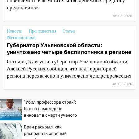
обвиняемого в вымогательстве денежных средств у
13:30
В Димитровграде на улице
представителя
Трудовой горело здание
05.08.2026
13:00
Водитель без прав врезался в
Новости
Происшествия
Статьи
припаркованный автомобиль
#беспилотники
12:37
Переезжал «зебру» на
Губернатор Ульяновской области:
велосипеде и попал под колеса
уничтожено четыре беспилотника в регионе
Сегодня, 5 августа, губернатор Ульяновской области
12:18
Вспыхнул изнутри: в
Алексей Русских сообщил, что над территорией
Железнодорожном районе горела дача
региона перехвачено и уничтожено четыре вражеских
11:33
В Засвияжье под колёса авто
05.08.2026
попал мужчина
11:17
В Радищевском районе сгорели
"Убил профессора страх":
хозяйственные постройки
Кто на самом деле
виноват в смерти ученого
11:00
В Канадее горел жилой дом
Зезина, остановившего
Врач раскрыл, как
10:18
мальчишек на поле с
Губернатор Ульяновской области:
распознать опасный
горохом
уничтожено четыре беспилотника в