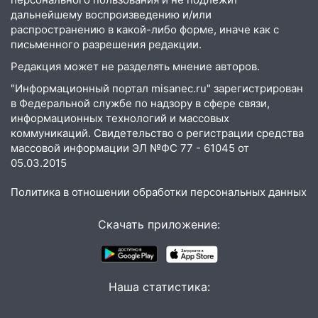
дальнейшему воспроизведению и/или
05:30
Астрологи назвали самый
распространению в какой-либо форме, иначе как с
опасный день августа: что ждет каждый
письменного разрешения редакции.
знак 5 августа
Редакция может не разделять мнение авторов.
04.08.2026
"Информационный портал misanec.ru" зарегистрирован
23:27
Прокуратура проверяет
в Федеральной службе по надзору в сфере связи,
капремонт школы в посёлке Налейка
информационных технологий и массовых
коммуникаций. Свидетельство о регистрации средства
22:33
Прокуратура проверяет
массовой информации ЭЛ №ФС 77 - 61045 от
спортивные объекты в Старой Майне
05.03.2015
21:01
Ульяновцев приглашают сдать
Политика в отношении обработки персональных данных
кровь: День донора пройдёт 6 августа
20:17
Скачать приложение:
Ульяновская область девятую
неделю подряд удерживает самые
низкие цены на подсолнечное масло
19:33
Коровы-рекордсменки: в
Наша статистика:
Ульяновской области выросли надои
молока