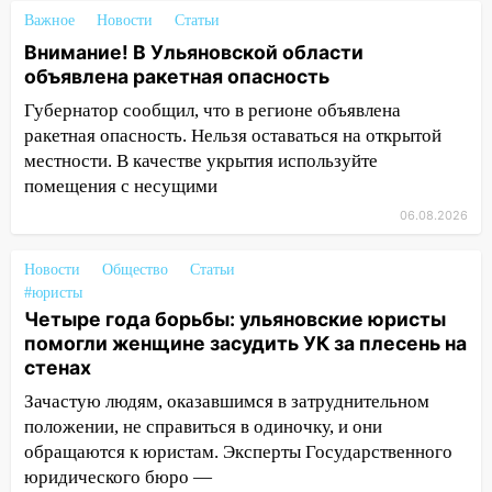
Важное
Новости
Статьи
19:14
Житель Ульяновской области
Внимание! В Ульяновской области
подвез троих незнакомцев на трассе и
объявлена ракетная опасность
заработал уголовное дело
Губернатор сообщил, что в регионе объявлена
18:14
Прогноз погоды на 6 августа в
ракетная опасность. Нельзя оставаться на открытой
Ульяновской области
местности. В качестве укрытия используйте
помещения с несущими
18:00
Мотофристайл, рок и силовой
экстрим: в Ульяновске пройдет
06.08.2026
большой фестиваль «Наше время»
Новости
Общество
Статьи
17:30
Где есть бензин в Ульяновске 5
#юристы
августа после рабочего дня: список АЗС
Четыре года борьбы: ульяновские юристы
помогли женщине засудить УК за плесень на
17:05
«Обыск» по видеосвязи: в
стенах
Ульяновске задержали 19-летнюю
сообщницу мошенников
Зачастую людям, оказавшимся в затруднительном
положении, не справиться в одиночку, и они
16:12
Едва не перерезал горло: в
обращаются к юристам. Эксперты Государственного
Вешкайме посиделки с судимым
юридического бюро —
знакомым закончились для женщины