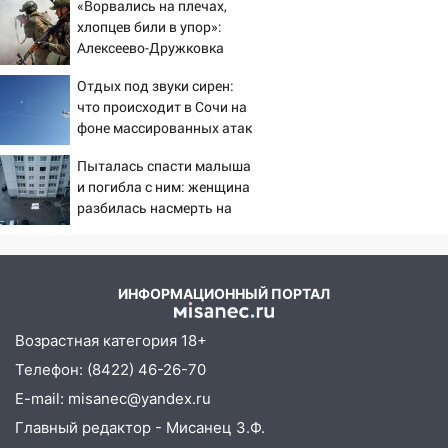
06:00
«Ворвались на плечах,
Мертвеца выкопали, посадили в
хлопцев били в упор»:
мешок и попытались утопить в Волге
Алексеево-Дружковка
05:30
Астрологи назвали самый
стала могильником для
Отдых под звуки сирен:
опасный день августа: что ждет каждый
«птах Мадьяра»
что происходит в Сочи на
знак 5 августа
фоне массированных атак
04.08.2026
беспилотников
Пыталась спасти малыша
23:27
Прокуратура проверяет
и погибла с ним: женщина
капремонт школы в посёлке Налейка
разбилась насмерть на
22:33
глазах у детей 06/08/2026
Прокуратура проверяет
– Новости
спортивные объекты в Старой Майне
21:01
Ульяновцев приглашают сдать
ИНФОРМАЦИОННЫЙ ПОРТАЛ
кровь: День донора пройдёт 6 августа
Возрастная категория 18+
20:17
Ульяновская область девятую
Телефон: (8422) 46-26-70
неделю подряд удерживает самые
низкие цены на подсолнечное масло
E-mail: misanec@yandex.ru
Главный редактор - Мисанец З.Ф.
19:33
Коровы-рекордсменки: в