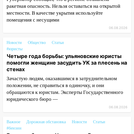
Фруктовой
ракетная опасность. Нельзя оставаться на открытой
местности. В качестве укрытия используйте
13:30
В Димитровграде на улице
помещения с несущими
Трудовой горело здание
06.08.2026
13:00
Водитель без прав врезался в
припаркованный автомобиль
Новости
Общество
Статьи
#юристы
12:37
Переезжал «зебру» на
Четыре года борьбы: ульяновские юристы
велосипеде и попал под колеса
помогли женщине засудить УК за плесень на
стенах
12:18
Вспыхнул изнутри: в
Железнодорожном районе горела дача
Зачастую людям, оказавшимся в затруднительном
положении, не справиться в одиночку, и они
11:33
В Засвияжье под колёса авто
обращаются к юристам. Эксперты Государственного
попал мужчина
юридического бюро —
11:17
В Радищевском районе сгорели
06.08.2026
хозяйственные постройки
11:00
В Канадее горел жилой дом
Важное
Дорожная обстановка
Новости
Статьи
#бензин
10:18
Губернатор Ульяновской области: