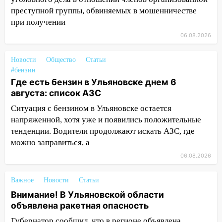
Вешкайме посиделки с судимым
преступной группы, обвиняемых в мошенничестве
знакомым закончились для женщины
при получении
больницей
06.08.2026
16:06
18-летняя девушка без прав
перевернулась на мопеде и попала в
Новости
Общество
Статьи
больницу
#бензин
15:59
Ульяновец отдал более 14
Где есть бензин в Ульяновске днем 6
миллионов рублей за криминальное
августа: список АЗС
покровительство
Ситуация с бензином в Ульяновске остается
напряженной, хотя уже и появились положительные
15:32
На «кольце» кроссовер сбил 18-
тенденции. Водители продолжают искать АЗС, где
летнего мопедиста
можно заправиться, а
15:00
В Ульяновске после тройного ДТП
06.08.2026
госпитализировали 25-летнего байкера
14:32
На Ульяновскую область
Важное
Новости
Статьи
надвигается жара
Внимание! В Ульяновской области
объявлена ракетная опасность
14:08
Пешеход переходил по «зебре»:
подробности серьезной аварии на
Губернатор сообщил, что в регионе объявлена