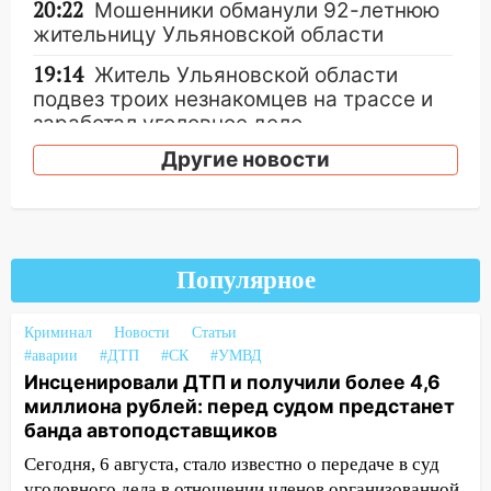
20:22
Мошенники обманули 92-летнюю
жительницу Ульяновской области
19:14
Житель Ульяновской области
подвез троих незнакомцев на трассе и
заработал уголовное дело
Другие новости
18:14
Прогноз погоды на 6 августа в
Ульяновской области
18:00
Мотофристайл, рок и силовой
экстрим: в Ульяновске пройдет
большой фестиваль «Наше время»
Популярное
17:30
Где есть бензин в Ульяновске 5
Криминал
Новости
Статьи
августа после рабочего дня: список АЗС
#аварии
#ДТП
#СК
#УМВД
17:05
«Обыск» по видеосвязи: в
Инсценировали ДТП и получили более 4,6
Ульяновске задержали 19-летнюю
миллиона рублей: перед судом предстанет
сообщницу мошенников
банда автоподставщиков
Сегодня, 6 августа, стало известно о передаче в суд
16:12
Едва не перерезал горло: в
уголовного дела в отношении членов организованной