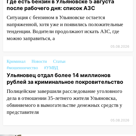
Где есть бензин в Ульяновске 5 августа
уничтожено четыре беспилотника в
после рабочего дня: список АЗС
регионе
Ситуация с бензином в Ульяновске остается
10:00
В Ульяновске дотла сгорел
напряженной, хотя уже и появились положительные
легковой автомобиль
тенденции. Водители продолжают искать АЗС, где
можно заправиться, а
09:39
В Ульяновске будут судить десять
05.08.2026
наркодилеров, снабжавших две области
09:25
Вынесли приговор дебоширам,
Криминал
Новости
Статьи
избившим мужчину в трамвае
#мошенничество
#УМВД
Ульяновец отдал более 14 миллионов
08:27
Ульяновская полиция получила
рублей за криминальное покровительство
один из шести уникальных автомобилей
в России
Полицейские завершили расследование уголовного
дела в отношении 35-летнего жителя Ульяновска,
07:02
Жара отступит: какой будет
обвиняемого в вымогательстве денежных средств у
погода в Ульяновске днем 5 августа
представителя
06:10
Двое мигрантов изнасиловали 13-
05.08.2026
летнюю девочку в центре Ульяновска