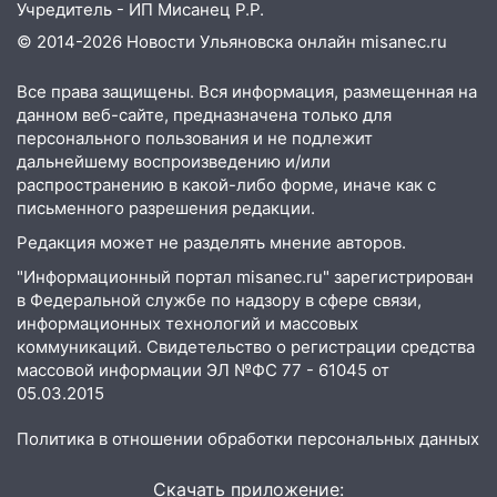
Ульяновской области выросли надои
Учредитель - ИП Мисанец Р.Р.
молока
© 2014-2026 Новости Ульяновска онлайн
misanec.ru
18:20
В Ульяновской области до конца
Все права защищены. Вся информация, размещенная на
года благоустроят 20 родников
данном веб-сайте, предназначена только для
17:27
В Ульяновской области 114 детей-
персонального пользования и не подлежит
сирот получили жильё с начала года
дальнейшему воспроизведению и/или
распространению в какой-либо форме, иначе как с
16:43
Дорожный сезон перевалил за
письменного разрешения редакции.
экватор: в Ульяновской области
Редакция может не разделять мнение авторов.
обновили половину региональных трасс
"Информационный портал misanec.ru" зарегистрирован
16:31
В Ульяновской области
в Федеральной службе по надзору в сфере связи,
капитально отремонтируют 101
информационных технологий и массовых
многоквартирный дом
коммуникаций. Свидетельство о регистрации средства
массовой информации ЭЛ №ФС 77 - 61045 от
16:30
Прогноз погоды в Ульяновской
05.03.2015
области на 5 августа
Политика в отношении обработки персональных данных
16:20
В Сурском районе сёла оказались
не защищены от лесных пожаров
Скачать приложение: