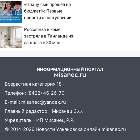
утра 10 августа
«Плачу, сын прошел на
бюджет!»: Первые
05:18
Судьба готовит сюрприз: гороскоп
новости о поступлении
на 8 августа — кому повезет с
детей звезд в вузы
деньгами, а кого ждет неожиданная
Россиянка в коме
Москвы
встреча
застряла в Таиланде из-
за долга в 30 млн
04:47
В Ульяновской области объявили
ракетную опасность: звучат сирены
07.08.2026
ИНФОРМАЦИОННЫЙ ПОРТАЛ
20:40
Ульяновские аграрии смогут
купить тракторы с отсрочкой платежа
Возрастная категория 18+
до декабря
Телефон: (8422) 46-26-70
19:34
В следственном управлении
E-mail: misanec@yandex.ru
состоялось торжественное
мероприятие, приуроченное к
Главный редактор - Мисанец З.Ф.
празднованию Дня сотрудника органов
Учредитель - ИП Мисанец Р.Р.
следствия Российской Федерации
© 2014-2026 Новости Ульяновска онлайн
misanec.ru
19:30
Ульяновцев приглашают