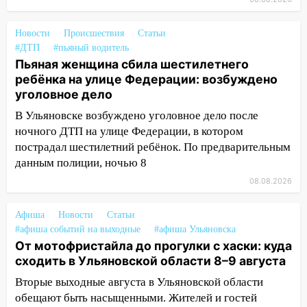
упало во дворе
13:08
Ураган ударил по Ульяновску:
Новости
Происшествия
Статьи
сорванные крыши, поваленные деревья,
#ДТП
#пьяный водитель
Пьяная женщина сбила шестилетнего
затопленные улицы и остановившиеся
ребёнка на улице Федерации: возбуждено
трамваи
уголовное дело
12:17
Ульяновск накрыл крупный град:
В Ульяновске возбуждено уголовное дело после
после ливня город снова уходит под
ночного ДТП на улице Федерации, в котором
воду
пострадал шестилетний ребёнок. По предварительным
12:12
Прокуратура взяла на контроль
данным полиции, ночью 8
ДТП с шестилетним ребёнком на улице
08.08.2026
Федерации
12:01
Пьяная женщина сбила
Афиша
Новости
Статьи
шестилетнего ребёнка на улице
#афиша событий на выходные
#афиша Ульяновска
От мотофристайла до прогулки с хаски: куда
Федерации: возбуждено уголовное дело
сходить в Ульяновской области 8–9 августа
11:16
В Ульяновске ищут 37-летнего
Вторые выходные августа в Ульяновской области
мужчину, пропавшего ещё 19 июля
обещают быть насыщенными. Жителей и гостей