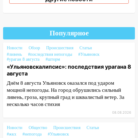
14:12
Куда жаловаться ульяновцам на
упавшее дерево или затопленную улицу
после непогоды
13:59
В Новом городе ураганным
ветром сорвало опалубку со
Популярное
строящегося дома
Новости
Обзор
Происшествия
Статьи
13:54
В мэрии Ульяновска рассказали,
#ливень
#последствия непогоды
#Ульяновск
как устраняют последствия мощного
#ураган 8 августа
#шторм
шторма
«Ульяновскалипсис»: последствия урагана 8
августа
13:49
Стихия продолжает крушить
Ульяновск: дерево рухнуло на дом на
Днём 8 августа Ульяновск оказался под ударом
Орджоникидзе
мощной непогоды. На город обрушились сильный
ливень, гроза, крупный град и шквалистый ветер. За
13:47
На Нижней Террасе мощным
несколько часов стихия
ветром вырвало дерево с корнем
08.08.2026
13:46
Сильный ветер сорвал крышу с
СТО на проспекте Созидателей
Новости
Общество
Происшествия
Статьи
#жкх
#непогода
#Ульяновск
13:35
Непогода продолжает бить по