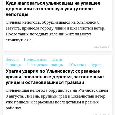
Куда жаловаться ульяновцам на упавшее
транспорту: в Ульяновске трамвай
дерево или затопленную улицу после
сошёл с рельсов
непогоды
13:22
Упавшие деревья перекрыли
Сильная непогода, обрушившаяся на Ульяновск 8
дороги в Ульяновске: фото
августа, принесла городу ливни и шквалистый ветер.
После таких погодных явлений жители могут
13:17
Непогода в Ульяновске не
столкнуться с
закончится сегодня: сильные ливни
сохранятся 9 августа
08.08.2026
13:15
Трижды «брал в долг» без спроса:
Новости
Происшествия
Статьи
житель Вешкаймского района похитил у
#непогода
#последствия непогоды
#Ульяновск
#ураган
знакомого 191 тысячу рублей
Ураган ударил по Ульяновску: сорванные
13:14
крыши, поваленные деревья, затопленные
Ураган оторвал светофор на
улицы и остановившиеся трамваи
проспекте Филатова в Ульяновске
Сильнейшая непогода обрушилась на Ульяновск днём
13:12
Дерево пробило крышу дома на
8 августа. Ливень, крупный град и шквалистый ветер
Новгородской в Ульяновске и рухнуло
уже привели к серьёзным последствиям в разных
на электрощит
районах
13:10
В Заволжском районе дерево
08.08.2026