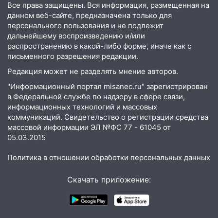
поддержать «Симбирскую чебурашку»
Все права защищены. Вся информация, размещенная на
данном веб-сайте, предназначена только для
на фестивале «ФормАРТ»
персонального пользования и не подлежит
18:11
Ульяновская область стала
дальнейшему воспроизведению и/или
пилотным регионом проекта
распространению в какой-либо форме, иначе как с
«Культурное долголетие»
письменного разрешения редакции.
Редакция может не разделять мнение авторов.
17:23
Прогноз погоды в Ульяновской
области на 8 августа
"Информационный портал misanec.ru" зарегистрирован
в Федеральной службе по надзору в сфере связи,
17:16
В реанимацию Ульяновской
информационных технологий и массовых
областной больницы поступили шесть
коммуникаций. Свидетельство о регистрации средства
новых аппаратов ИВЛ
массовой информации ЭЛ №ФС 77 - 61045 от
05.03.2015
16:51
В Чердаклинском районе
ремонтируют дороги, ставят остановки
Политика в отношении обработки персональных данных
и проводят новое освещение
Скачать приложение:
16:35
В Ульяновске установили ещё
девять бункеров для крупногабаритного
мусора