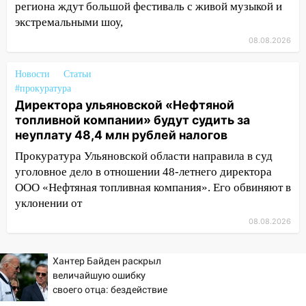
10:30
От мотофристайла до прогулки с
региона ждут большой фестиваль с живой музыкой и
хаски: куда сходить в Ульяновской
экстремальными шоу,
области 8–9 августа
08.08.2026
10:11
Директора ульяновской
«Нефтяной топливной компании» будут
Новости
Статьи
судить за неуплату 48,4 млн рублей
#прокуратура
Директора ульяновской «Нефтяной
налогов
топливной компании» будут судить за
09:28
Дети на дорогах: пострадали
неуплату 48,4 млн рублей налогов
велосипедисты, мотоциклисты и
Прокуратура Ульяновской области направила в суд
пешеходы. Обзор крупных аварий в
уголовное дело в отношении 48-летнего директора
Ульяновской области
ООО «Нефтяная топливная компания». Его обвиняют в
08:30
Поджог со свечой, 16 сгоревших
уклонении от
домов и выстрел за водку
08.08.2026
07:50
Какая погоды будет днем 8
августа
Хантер Байден раскрыл
величайшую ошибку
06:45
Императорский мост в
своего отца: бездействие
Ульяновске останется закрытым до
против Трампа