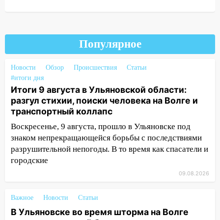
движение трамваев в Ульяновске
09:15
Ураган, изнасилование ребенка,
автоподставы и атака беспилотников:
Популярное
важные итоги прошедшей недели в
Ульяновской области
Новости
Обзор
Происшествия
Статьи
08:20
В Ульяновске восстановили
#итоги дня
трамвайную и троллейбусную
Итоги 9 августа в Ульяновской области:
инфраструктуру после шторма
разгул стихии, поиски человека на Волге и
транспортный коллапс
08:19
Внимание! В Цильнинском районе
пропал 67-летний мужчина
Воскресенье, 9 августа, прошло в Ульяновске под
знаком непрекращающейся борьбы с последствиями
08:11
На Ульяновск снова надвигается
разрушительной непогоды. В то время как спасатели и
непогода
городские
07:30
Евро-3 вместо Евро-5: что
09.08.2026
означают классы бензина и можно ли
заливать «старое» топливо в
Важное
Новости
Статьи
современные автомобили
В Ульяновске во время шторма на Волге