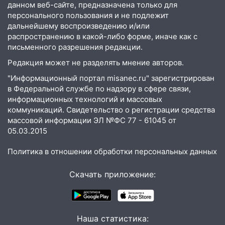
житель Вешкаймского района похитил у
данном веб-сайте, предназначена только для
знакомого 191 тысячу рублей
персонального пользования и не подлежит
дальнейшему воспроизведению и/или
13:14
Ураган оторвал светофор на
распространению в какой-либо форме, иначе как с
проспекте Филатова в Ульяновске
письменного разрешения редакции.
13:12
Дерево пробило крышу дома на
Редакция может не разделять мнение авторов.
Новгородской в Ульяновске и рухнуло
"Информационный портал misanec.ru" зарегистрирован
на электрощит
в Федеральной службе по надзору в сфере связи,
информационных технологий и массовых
13:10
В Заволжском районе дерево
коммуникаций. Свидетельство о регистрации средства
упало во дворе
массовой информации ЭЛ №ФС 77 - 61045 от
05.03.2015
13:08
Ураган ударил по Ульяновску:
сорванные крыши, поваленные деревья,
Политика в отношении обработки персональных данных
затопленные улицы и остановившиеся
трамваи
Скачать приложение:
12:17
Ульяновск накрыл крупный град:
после ливня город снова уходит под
воду
Наша статистика: