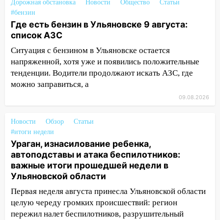
16:38
Прогноз погоды в Ульяновской
Дорожная обстановка
Новости
Общество
Статьи
области на 9 августа
#бензин
Где есть бензин в Ульяновске 9 августа:
16:34
Из-за мощной непогоды в
список АЗС
Ульяновске отменили фестиваль «Наше
Ситуация с бензином в Ульяновске остается
время»
напряженной, хотя уже и появились положительные
16:17
Мелекесский район первым в
тенденции. Водители продолжают искать АЗС, где
Ульяновской области намолотил более
можно заправиться, а
100 тысяч тонн зерна
09.08.2026
15:17
В колледжи и техникумы
Ульяновской области подали более 10
Новости
Обзор
Статьи
тысяч заявлений
#итоги недели
Ураган, изнасилование ребенка,
15:04
Фоторепортаж с улиц Ульяновска
автоподставы и атака беспилотников:
после шторма: поваленные деревья и
важные итоги прошедшей недели в
затопленные улицы
Ульяновской области
14:28
Ураган вырвал остановку на улице
Первая неделя августа принесла Ульяновской области
Деева в Заволжье
целую череду громких происшествий: регион
пережил налет беспилотников, разрушительный
14:26
Жители Ульяновска сами