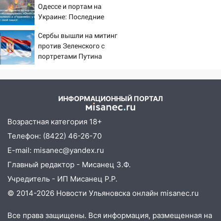
13:49
Стихия продолжает крушить
Одессе и портам на
Ульяновск: дерево рухнуло на дом на
Украине: Последние
новости, подробности об
Орджоникидзе
Сербы вышли на митинг
ударах России 9 августа
13:47
против Зеленского с
На Нижней Террасе мощным
2026 года
портретами Путина
ветром вырвало дерево с корнем
13:46
Сильный ветер сорвал крышу с
СТО на проспекте Созидателей
ИНФОРМАЦИОННЫЙ ПОРТАЛ
13:35
Непогода продолжает бить по
транспорту: в Ульяновске трамвай
Возрастная категория 18+
сошёл с рельсов
Телефон: (8422) 46-26-70
13:22
Упавшие деревья перекрыли
E-mail: misanec@yandex.ru
дороги в Ульяновске: фото
Главный редактор - Мисанец З.Ф.
13:17
Непогода в Ульяновске не
Учредитель - ИП Мисанец Р.Р.
закончится сегодня: сильные ливни
© 2014-2026 Новости Ульяновска онлайн
misanec.ru
сохранятся 9 августа
13:15
Трижды «брал в долг» без спроса:
Все права защищены. Вся информация, размещенная на