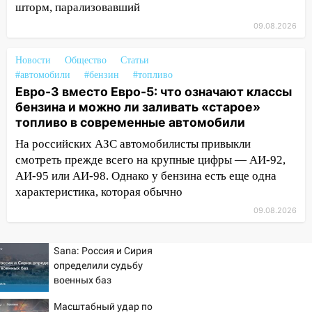
шторм, парализовавший
пытаются расчистить ливнёвки, не
дождавшись коммунальщиков
09.08.2026
14:16
Шторм продолжает ломать город:
Новости
Общество
Статьи
на улице Любови Шевцовой рухнул
#автомобили
#бензин
#топливо
светофор
Евро-3 вместо Евро-5: что означают классы
бензина и можно ли заливать «старое»
14:14
Студента из Ульяновска обманули
топливо в современные автомобили
мошенники под видом преподавателя
На российских АЗС автомобилисты привыкли
14:12
Куда жаловаться ульяновцам на
смотреть прежде всего на крупные цифры — АИ-92,
упавшее дерево или затопленную улицу
АИ-95 или АИ-98. Однако у бензина есть еще одна
после непогоды
характеристика, которая обычно
13:59
В Новом городе ураганным
09.08.2026
ветром сорвало опалубку со
строящегося дома
Sana: Россия и Сирия
13:54
В мэрии Ульяновска рассказали,
определили судьбу
как устраняют последствия мощного
военных баз
шторма
Масштабный удар по