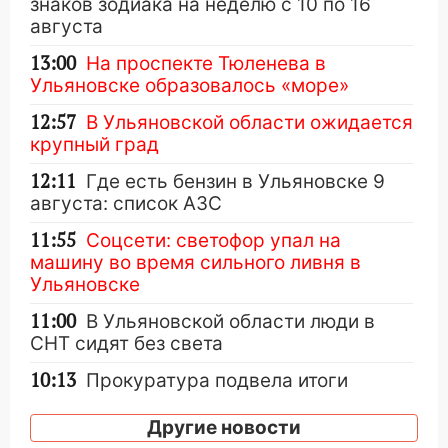
знаков зодиака на неделю с 10 по 16
августа
13:00
На проспекте Тюленева в
Ульяновске образовалось «море»
12:57
В Ульяновской области ожидается
крупный град
12:11
Где есть бензин в Ульяновске 9
августа: список АЗС
11:55
Соцсети: светофор упал на
машину во время сильного ливня в
Ульяновске
11:00
В Ульяновской области люди в
СНТ сидят без света
10:13
Прокуратура подвела итоги
недели в Ульяновской области
Другие новости
09:18
Из-за ливня заблокировано