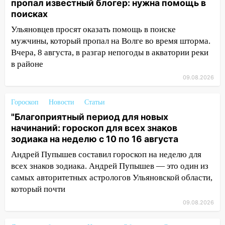
пропал известный блогер: нужна помощь в
06:30
Какая погода будет в Ульяновской
поисках
области днем 9 августа
Ульяновцев просят оказать помощь в поиске
05:05
День, когда всё может
мужчины, который пропал на Волге во время шторма.
измениться: гороскоп на 9 августа —
Вчера, 8 августа, в разгар непогоды в акватории реки
три знака получат шанс, который нельзя
в районе
упустить
09.08.2026
08.08.2026
20:10
Во время урагана в Ульяновске на
Гороскоп
Новости
Статьи
Волге перевернулась лодка
"Благоприятный период для новых
19:55
В Ульяновске упавшее дерево
начинаний: гороскоп для всех знаков
заблокировало в машине двух женщин
зодиака на неделю с 10 по 16 августа
Андрей Пупышев составил гороскоп на неделю для
17:15
В Ульяновской области
всех знаков зодиака. Андрей Пупышев — это один из
ремонтируют девять мостов: один уже
самых авторитетных астрологов Ульяновской области,
готов, ещё два — почти завершены
который почти
17:00
«Ульяновскалипсис»: последствия
09.08.2026
урагана 8 августа