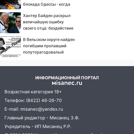
Ульяновске останется закрытым до
блокада Одессы - когда
утра 10 августа
же в командовании ВМФ
Хантер Байден раскрыл
России за это полетят
05:18
Судьба готовит сюрприз: гороскоп
величайшую ошибку
головы?
на 8 августа — кому повезет с
своего отца: бездействие
деньгами, а кого ждет неожиданная
против Трампа
встреча
В Вельском округе найден
погибшим пропавший
04:47
В Ульяновской области объявили
полуторагодовалый
ракетную опасность: звучат сирены
ребёнок
07.08.2026
20:40
Ульяновские аграрии смогут
ИНФОРМАЦИОННЫЙ ПОРТАЛ
купить тракторы с отсрочкой платежа
до декабря
Возрастная категория 18+
19:34
В следственном управлении
Телефон: (8422) 46-26-70
состоялось торжественное
E-mail: misanec@yandex.ru
мероприятие, приуроченное к
Главный редактор - Мисанец З.Ф.
празднованию Дня сотрудника органов
следствия Российской Федерации
Учредитель - ИП Мисанец Р.Р.