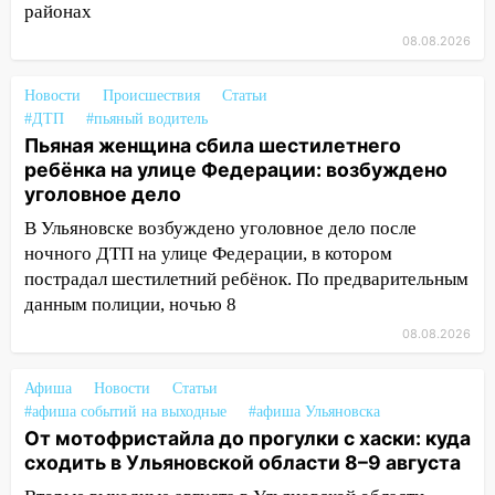
13:10
В Заволжском районе дерево
районах
упало во дворе
08.08.2026
13:08
Ураган ударил по Ульяновску:
Новости
Происшествия
Статьи
сорванные крыши, поваленные деревья,
#ДТП
#пьяный водитель
затопленные улицы и остановившиеся
Пьяная женщина сбила шестилетнего
трамваи
ребёнка на улице Федерации: возбуждено
12:17
Ульяновск накрыл крупный град:
уголовное дело
после ливня город снова уходит под
В Ульяновске возбуждено уголовное дело после
воду
ночного ДТП на улице Федерации, в котором
12:12
Прокуратура взяла на контроль
пострадал шестилетний ребёнок. По предварительным
ДТП с шестилетним ребёнком на улице
данным полиции, ночью 8
Федерации
08.08.2026
12:01
Пьяная женщина сбила
Афиша
Новости
Статьи
шестилетнего ребёнка на улице
#афиша событий на выходные
#афиша Ульяновска
Федерации: возбуждено уголовное дело
От мотофристайла до прогулки с хаски: куда
11:16
В Ульяновске ищут 37-летнего
сходить в Ульяновской области 8–9 августа
мужчину, пропавшего ещё 19 июля