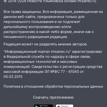
© 2014-2026 Новости Ульяновска онлайн
misanec.ru
19:30
Ульяновцев приглашают
поддержать «Симбирскую чебурашку»
Все права защищены. Вся информация, размещенная на
на фестивале «ФормАРТ»
данном веб-сайте, предназначена только для
18:11
Ульяновская область стала
персонального пользования и не подлежит
пилотным регионом проекта
дальнейшему воспроизведению и/или
«Культурное долголетие»
распространению в какой-либо форме, иначе как с
письменного разрешения редакции.
17:23
Прогноз погоды в Ульяновской
Редакция может не разделять мнение авторов.
области на 8 августа
"Информационный портал misanec.ru" зарегистрирован
17:16
В реанимацию Ульяновской
в Федеральной службе по надзору в сфере связи,
областной больницы поступили шесть
информационных технологий и массовых
новых аппаратов ИВЛ
коммуникаций. Свидетельство о регистрации средства
массовой информации ЭЛ №ФС 77 - 61045 от
16:51
В Чердаклинском районе
05.03.2015
ремонтируют дороги, ставят остановки
и проводят новое освещение
Политика в отношении обработки персональных данных
16:35
В Ульяновске установили ещё
Скачать приложение:
девять бункеров для крупногабаритного
мусора