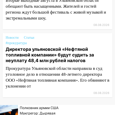
Вторые выходные августа в Ульяновской области
10:30
обещают быть насыщенными. Жителей и гостей
От мотофристайла до прогулки с
хаски: куда сходить в Ульяновской
региона ждут большой фестиваль с живой музыкой и
области 8–9 августа
экстремальными шоу,
08.08.2026
10:11
Директора ульяновской
«Нефтяной топливной компании» будут
Новости
Статьи
судить за неуплату 48,4 млн рублей
#прокуратура
налогов
Директора ульяновской «Нефтяной
09:28
Дети на дорогах: пострадали
топливной компании» будут судить за
велосипедисты, мотоциклисты и
неуплату 48,4 млн рублей налогов
пешеходы. Обзор крупных аварий в
Прокуратура Ульяновской области направила в суд
Ульяновской области
уголовное дело в отношении 48-летнего директора
08:30
Поджог со свечой, 16 сгоревших
ООО «Нефтяная топливная компания». Его обвиняют в
домов и выстрел за водку
уклонении от
08.08.2026
07:50
Какая погоды будет днем 8
августа
Полковник армии США
06:45
Императорский мост в
Макгрегор: Дырявая