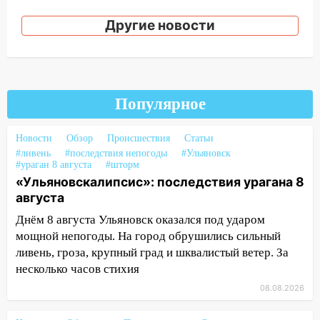
14:12
Куда жаловаться ульяновцам на
Другие новости
упавшее дерево или затопленную улицу
после непогоды
13:59
В Новом городе ураганным
ветром сорвало опалубку со
Популярное
строящегося дома
13:54
В мэрии Ульяновска рассказали,
Новости
Обзор
Происшествия
Статьи
как устраняют последствия мощного
#ливень
#последствия непогоды
#Ульяновск
шторма
#ураган 8 августа
#шторм
«Ульяновскалипсис»: последствия урагана 8
13:49
Стихия продолжает крушить
августа
Ульяновск: дерево рухнуло на дом на
Днём 8 августа Ульяновск оказался под ударом
Орджоникидзе
мощной непогоды. На город обрушились сильный
13:47
На Нижней Террасе мощным
ливень, гроза, крупный град и шквалистый ветер. За
ветром вырвало дерево с корнем
несколько часов стихия
13:46
Сильный ветер сорвал крышу с
08.08.2026
СТО на проспекте Созидателей