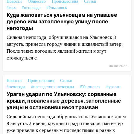
Новости
Общество
Происшествия
Статьи
13:35
Непогода продолжает бить по
#жкх
#непогода
#Ульяновск
транспорту: в Ульяновске трамвай
Куда жаловаться ульяновцам на упавшее
сошёл с рельсов
дерево или затопленную улицу после
непогоды
13:22
Упавшие деревья перекрыли
дороги в Ульяновске: фото
Сильная непогода, обрушившаяся на Ульяновск 8
августа, принесла городу ливни и шквалистый ветер.
13:17
Непогода в Ульяновске не
После таких погодных явлений жители могут
закончится сегодня: сильные ливни
столкнуться с
сохранятся 9 августа
08.08.2026
13:15
Трижды «брал в долг» без спроса:
житель Вешкаймского района похитил у
Новости
Происшествия
Статьи
знакомого 191 тысячу рублей
#непогода
#последствия непогоды
#Ульяновск
#ураган
Ураган ударил по Ульяновску: сорванные
13:14
Ураган оторвал светофор на
крыши, поваленные деревья, затопленные
проспекте Филатова в Ульяновске
улицы и остановившиеся трамваи
13:12
Дерево пробило крышу дома на
Сильнейшая непогода обрушилась на Ульяновск днём
Новгородской в Ульяновске и рухнуло
8 августа. Ливень, крупный град и шквалистый ветер
на электрощит
уже привели к серьёзным последствиям в разных