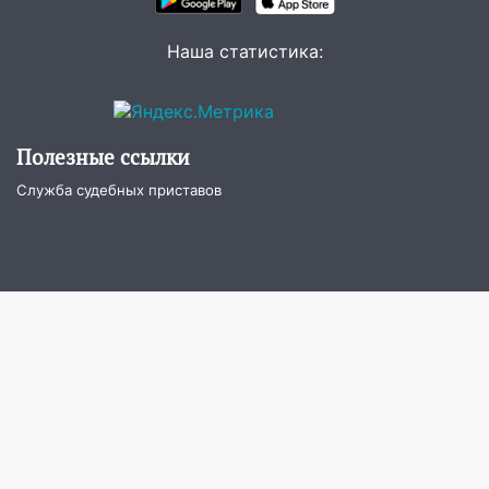
16:26
В Ульяновске бесплатно покажут
матч «Волги» под открытым небом
Наша статистика:
16:12
В Ульяновском госуниверситете
разработают отечественный прибор для
цифровой ПЦР
Полезные ссылки
15:47
Ульяновцы могут вернуть деньги
Служба судебных приставов
за абонементы закрывшегося фитнес-
клуба «Рекорд-Fitness»
15:34
После вмешательства
прокуратуры в селах Ульяновской
области привели в порядок детские
площадки
15:27
Прокуратура проверяет
капремонт школы в селе Кивать
15:08
В Кузоватово после прокурорской
проверки обновили разметку на