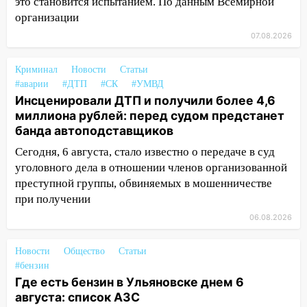
это становится испытанием. По данным Всемирной
06:00
Под Ульяновском при развороте
организации
пострадал 38-летний водитель
07.08.2026
иномарки
05:00
«Каждая пятая женщина и каждый
Криминал
Новости
Статьи
второй мужчина в мире сталкиваются с
#аварии
#ДТП
#СК
#УМВД
алопецией»: врач рассказал, чем может
Инсценировали ДТП и получили более 4,6
быть вызвано облысение и как с этим
миллиона рублей: перед судом предстанет
справиться
банда автоподставщиков
03:30
Гороскоп на 7 августа: пятница
Сегодня, 6 августа, стало известно о передаче в суд
принесет прилив творческой энергии и
уголовного дела в отношении членов организованной
отличные шансы исправить старые
преступной группы, обвиняемых в мошенничестве
ошибки
при получении
06.08.2026
06.08.2026
23:20
Прогноз погоды на 7 августа в
Новости
Ульяновской области
Общество
Статьи
#бензин
20:04
Ульяновцев приглашают на забег,
Где есть бензин в Ульяновске днем 6
посвящённый Дню воздушного флота
августа: список АЗС