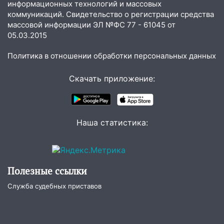
информационных технологий и массовых
коммуникаций. Свидетельство о регистрации средства
13:36
В Инзе произошел крупный пожар
массовой информации ЭЛ №ФС 77 - 61045 от
13:00
05.03.2015
В суде защитили репутацию
мужчины, которого необоснованно
Политика в отношении обработки персональных данных
обвиняли в жестоком обращении с
животными
Скачать приложение:
12:28
Миллион на «льготниках»: в
Ульяновской области перевозчик
провернул хитрую схему с чужими
проездными
Наша статистика:
12:10
Ульяновский алиментщик накопил
120 тысяч долга
11:49
Снят режим «Ракетная
Полезные ссылки
опасность» на территории Ульяновской
Служба судебных приставов
области
11:30
Кабмин РФ разрешил до 1 июля
2027 года импорт, выпуск и обращение