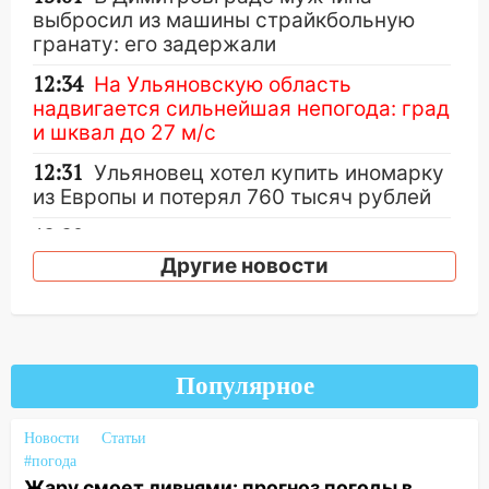
выбросил из машины страйкбольную
гранату: его задержали
12:34
На Ульяновскую область
надвигается сильнейшая непогода: град
и шквал до 27 м/с
12:31
Ульяновец хотел купить иномарку
из Европы и потерял 760 тысяч рублей
12:20
В Чердаклинском районе
столкнулись «Лада» и Chevrolet:
Другие новости
пострадал 14-летний подросток
12:00
Где есть бензин в Ульяновске 7
августа: список АЗС
Популярное
11:50
Заснул рядом с ребёнком и
случайно задушил его: суд вынес
приговор
Новости
Статьи
#погода
11:38
В Ленинском районе пожар
Жару смоет ливнями: прогноз погоды в