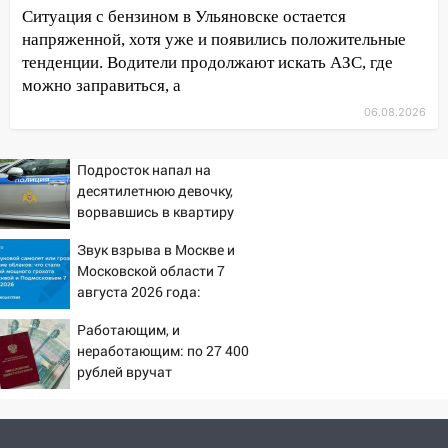
России
Ситуация с бензином в Ульяновске остается
19:12
В Ульяновской области
напряженной, хотя уже и появились положительные
руководителя частной компании
тенденции. Водители продолжают искать АЗС, где
наказали за сокрытие прошлого своего
можно заправиться, а
сотрудник
06.08.2026
18:02
В Ульяновск едут звезды
баскетбола!
Подросток напал на
десятилетнюю девочку,
17:08
Ульяновский областной суд
ворвавшись в квартиру
оставил в силе приговор руководству
«УльяновскФармации» за махинации на
Звук взрыва в Москве и
3,2 млн рублей
Московской области 7
августа 2026 года:
16:09
Ветераны легкой атлетики из
Причины, источник,
Ульяновска успешно выступили на
Работающим, и
откуда был громкий
Чемпионате России
неработающим: по 27 400
хлопок
рублей вручат
16:02
В Ульяновской области убрали
пенсионерам в сентябре -
более 28% площадей зерновых и
PrimaMedia.ru
зернобобовых культур