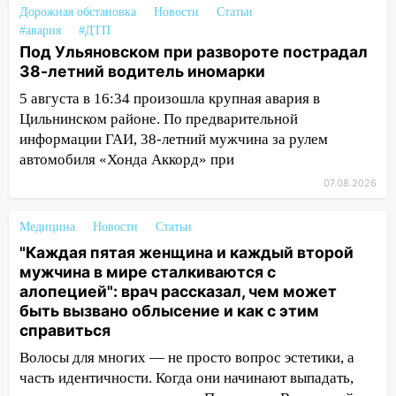
временно отключили холодную воду
Дорожная обстановка
Новости
Статьи
#авария
#ДТП
10:14
В Ульяновске двоих участников
Под Ульяновском при развороте пострадал
коррупционной схемы при ЦГКБ
38-летний водитель иномарки
отправили в колонию на 7 и 8 лет
5 августа в 16:34 произошла крупная авария в
09:52
Ночью беспилотники сбили над
Цильнинском районе. По предварительной
соседними Татарстаном и Саратовской
информации ГАИ, 38-летний мужчина за рулем
областью
автомобиля «Хонда Аккорд» при
09:41
Диана Шурыгина уверовала в
07.08.2026
Бога в СИЗО
Медицина
Новости
Статьи
09:35
В Ульяновске директора фирмы
"Каждая пятая женщина и каждый второй
будут судить за неуплату налогов на 48
мужчина в мире сталкиваются с
млн рублей
алопецией": врач рассказал, чем может
08:22
Подросток на питбайке сбил
быть вызвано облысение и как с этим
велосипедистку: пострадали двое
справиться
07:20
Жара возвращается: ожидается
Волосы для многих — не просто вопрос эстетики, а
знойный и сухой четверг
часть идентичности. Когда они начинают выпадать,