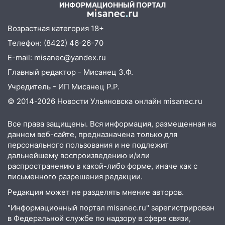
ИНФОРМАЦИОННЫЙ ПОРТАЛ
15:51
Бросила кирпич в жену брата: в
Ульяновской области завели дело на
Возрастная категория 18+
агрессивную женщину
Телефон: (8422) 46-26-70
15:47
На улице Радищева сбили
E-mail: misanec@yandex.ru
курьера: крупная авария в Ульяновске
Главный редактор - Мисанец З.Ф.
15:15
Проводил до квартиры и ограбил:
Учредитель - ИП Мисанец Р.Р.
новый кавалер женщины оказался
© 2014-2026 Новости Ульяновска онлайн
misanec.ru
рецидивистом
14:26
В Ульяновске ограничат движение
Все права защищены. Вся информация, размещенная на
по улице Ефремова
данном веб-сайте, предназначена только для
персонального пользования и не подлежит
14:23
67% ульяновцев готовы
дальнейшему воспроизведению и/или
передумать увольняться, если им
распространению в какой-либо форме, иначе как с
повысят зарплату
письменного разрешения редакции.
14:01
Инсценировали ДТП и получили
Редакция может не разделять мнение авторов.
более 4,6 миллиона рублей: перед
"Информационный портал misanec.ru" зарегистрирован
судом предстанет банда
в Федеральной службе по надзору в сфере связи,
автоподставщиков