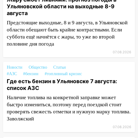
полностью уничтожил дачный дом и
Ульяновской области на выходные 8-9
сарай
августа
11:38
В Госдуме предложили отменить
Предстоящие выходные, 8 и 9 августа, в Ульяновской
ЕГЭ с 2027 года
области обещают быть крайне контрастными. Если
суббота ещё начнётся с жары, то уже во второй
11:25
В Ульяновске ИИ будет выявлять
половине дня погода
нарушителей на контейнерных
07.08.2026
площадках
11:20
Ульяновская шахматистка
Новости
Общество
Статьи
Валерия Клейменова выиграла два
#АЗС
#бензин
#топливный кризис
золота в составе сборной мира
Где есть бензин в Ульяновске 7 августа:
список АЗС
11:16
В Ульяновске открыли памятную
доску декабристу Кондратию Рылееву
Наличие топлива на конкретной заправке может
быстро измениться, поэтому перед поездкой стоит
10:40
В Ульяновске спасатели ночью
проверять свежесть отметки и нужную марку топлива.
нашли потерявшегося в заброшенных
Заволжский
садах 79-летнего мужчину
07.08.2026
10:26
На нескольких улицах Ульяновска