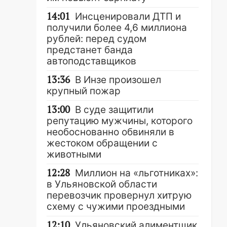
14:01
Инсценировали ДТП и
получили более 4,6 миллиона
рублей: перед судом
предстанет банда
автоподставщиков
13:36
В Инзе произошел
крупный пожар
13:00
В суде защитили
репутацию мужчины, которого
необоснованно обвиняли в
жестоком обращении с
животными
12:28
Миллион на «льготниках»:
в Ульяновской области
перевозчик провернул хитрую
схему с чужими проездными
12:10
Ульяновский алиментщик