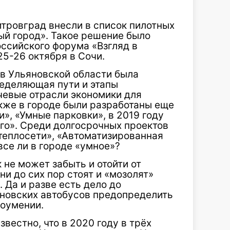
итровград внесли в список пилотных
ый город». Такое решение было
оссийского форума «Взгляд в
5-26 октября в Сочи.
, в Ульяновской области была
ределяющая пути и этапы
чевые отрасли экономики для
кже в городе были разработаны еще
и», «Умные парковки», в 2019 году
о». Среди долгосрочных проектов
теплосети», «Автоматизированная
все ли в городе «умное»?
 не может забыть и отойти от
ни до сих пор стоят и «мозолят»
. Да и разве есть дело до
яновских автобусов предопределить
доумении.
известно, что в 2020 году в трёх