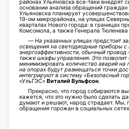
районах Ульяновска все-таки внедрят с
основании анализа обращений граждан 
Ульяновска планирует усовершенствова
19-ом микрорайонах, на улицах Северны
кварталах Нового города: в границах п
Комсомола, а также Генерала Тюленева 
—
На указанных улицах предстоит за
освещения на светодиодные приборы с
энергоэффективности, обычный провод 
также шкафы управления. Это позволит 
минимизировать количество аварий на л
на опорах будут размещаться точки дос
интегрируют в систему «Безопасный гор
«УльГЭС»
Виталий Вульфсон
.
Прекрасно, что город собираются вы
кажется, что это нужно было сделать д
думают и решают, народ страдает. Мы,
обращения горожан в социальных сетях