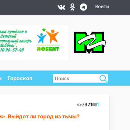
Войти
х
Гороскоп
7921
1
». Выйдет ли город из тьмы?