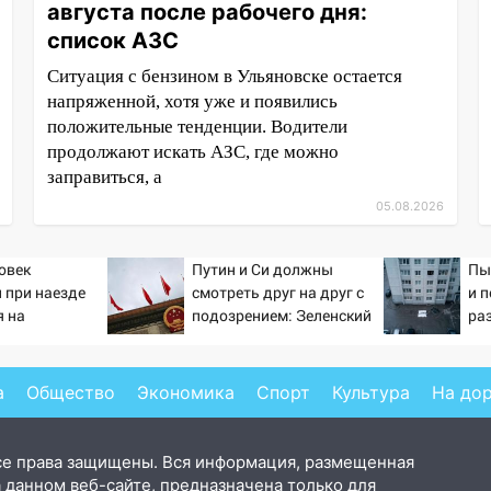
августа после рабочего дня:
список АЗС
Ситуация с бензином в Ульяновске остается
напряженной, хотя уже и появились
положительные тенденции. Водители
продолжают искать АЗС, где можно
заправиться, а
05.08.2026
овек
Путин и Си должны
Пы
 при наезде
смотреть друг на друг с
и 
 на
подозрением: Зеленский
ра
в Омске
поставил задачу своим
гла
дипломатам
– 
а
Общество
Экономика
Спорт
Культура
На до
се права защищены. Вся информация, размещенная
 данном веб-сайте, предназначена только для