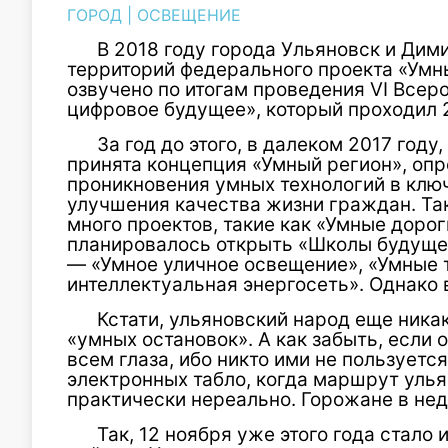
ГОРОД
|
ОСВЕЩЕНИЕ
В 2018 году города Ульяновск и Дим
территорий федерального проекта «Умн
озвучено по итогам проведения VI Всер
цифровое будущее», который проходил 2
За год до этого, в далеком 2017 году
принята концепция «Умный регион», оп
проникновения умных технологий в клю
улучшения качества жизни граждан. Та
много проектов, такие как «Умные дорог
планировалось открыть «Школы будущег
— «Умное уличное освещение», «Умные 
интеллектуальная энергосеть». Однако 
Кстати, ульяновский народ еще никак
«умных остановок». А как забыть, если о
всем глаза, ибо никто ими не пользуется
электронных табло, когда маршрут уль
практически нереально. Горожане в не
Так, 12 ноября уже этого года стало 