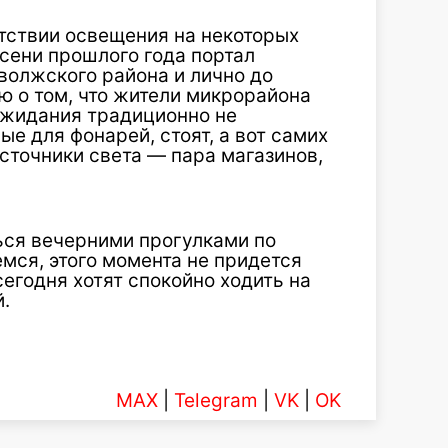
тствии освещения на некоторых
осени прошлого года портал
волжского района и лично до
 о том, что жители микрорайона
ожидания традиционно не
е для фонарей, стоят, а вот самих
источники света — пара магазинов,
ься вечерними прогулками по
ся, этого момента не придется
егодня хотят спокойно ходить на
.
MAX
|
Telegram
|
VK
|
OK