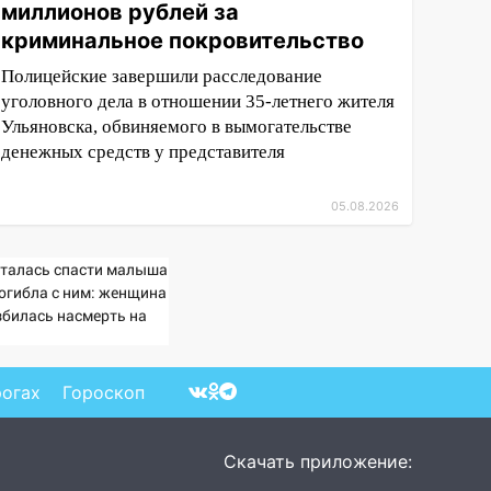
миллионов рублей за
криминальное покровительство
Полицейские завершили расследование
уголовного дела в отношении 35-летнего жителя
Ульяновска, обвиняемого в вымогательстве
денежных средств у представителя
05.08.2026
талась спасти малыша
погибла с ним: женщина
збилась насмерть на
зах у детей 06/08/2026
Новости
рогах
Гороскоп
Скачать приложение: