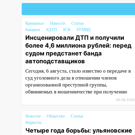
05:00
Кому 6 августа звезды
сулят прибыль, а кому —
испытания на прочность
Криминал
Новости
05.08.2026
Статьи
#аварии
#ДТП
#СК
#УМВД
22:58
Соцсети: на проспекте
Инсценировали ДТП и получили
Тюленева ДТП с
более 4,6 миллиона рублей: перед
мотоциклистом
судом предстанет банда
20:22
Мошенники обманули 92-
автоподставщиков
летнюю жительницу
Ульяновской области
Сегодня, 6 августа, стало известно о передаче в
суд уголовного дела в отношении членов
19:14
Житель Ульяновской
организованной преступной группы,
области подвез троих
обвиняемых в мошенничестве при получении
незнакомцев на трассе и
06.08.2026
заработал уголовное дело
18:14
Прогноз погоды на 6
Новости
Общество
Статьи
августа в Ульяновской области
#юристы
Четыре года борьбы: ульяновские
18:00
Мотофристайл, рок и