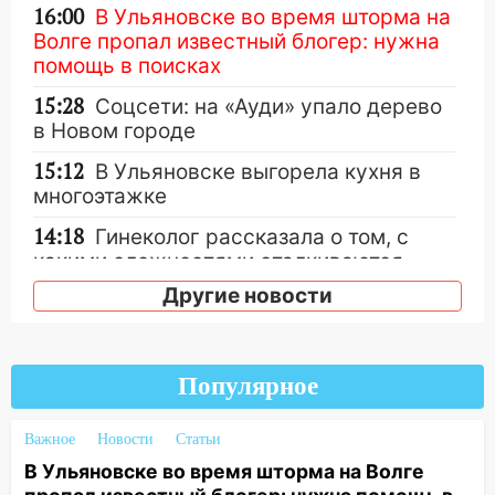
16:00
В Ульяновске во время шторма на
Волге пропал известный блогер: нужна
помощь в поисках
15:28
Соцсети: на «Ауди» упало дерево
в Новом городе
15:12
В Ульяновске выгорела кухня в
многоэтажке
14:18
Гинеколог рассказала о том, с
какими сложностями сталкиваются
молодые мамы
Другие новости
13:02
Соцсети: на улице Розы
Люксембург дерево упало на
автомобиль
Популярное
13:00
«Благоприятный период для
новых начинаний: гороскоп для всех
Важное
Новости
Статьи
знаков зодиака на неделю с 10 по 16
В Ульяновске во время шторма на Волге
августа