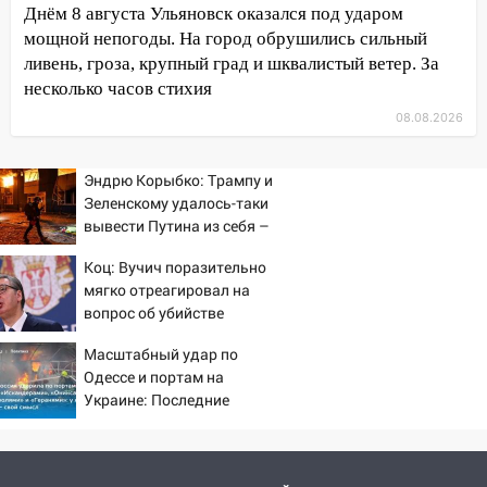
Днём 8 августа Ульяновск оказался под ударом
16:34
Из-за мощной непогоды в
мощной непогоды. На город обрушились сильный
Ульяновске отменили фестиваль «Наше
ливень, гроза, крупный град и шквалистый ветер. За
время»
несколько часов стихия
16:17
Мелекесский район первым в
08.08.2026
Ульяновской области намолотил более
100 тысяч тонн зерна
Эндрю Корыбко: Трампу и
Зеленскому удалось-таки
15:17
В колледжи и техникумы
вывести Путина из себя –
Ульяновской области подали более 10
но хотелось бы большего
тысяч заявлений
Коц: Вучич поразительно
мягко отреагировал на
15:04
Фоторепортаж с улиц Ульяновска
вопрос об убийстве
после шторма: поваленные деревья и
русских
затопленные улицы
Масштабный удар по
Одессе и портам на
14:28
Ураган вырвал остановку на улице
Украине: Последние
Деева в Заволжье
новости, подробности об
ударах России 9 августа
14:26
Жители Ульяновска сами
2026 года
пытаются расчистить ливнёвки, не