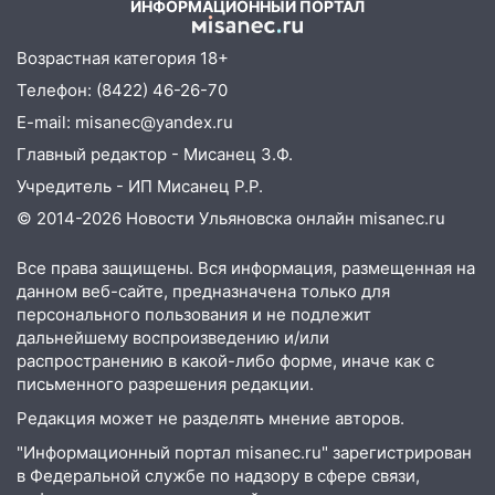
ИНФОРМАЦИОННЫЙ ПОРТАЛ
дождавшись коммунальщиков
14:16
Шторм продолжает ломать город:
Возрастная категория 18+
на улице Любови Шевцовой рухнул
Телефон: (8422) 46-26-70
светофор
E-mail: misanec@yandex.ru
14:14
Студента из Ульяновска обманули
Главный редактор - Мисанец З.Ф.
мошенники под видом преподавателя
Учредитель - ИП Мисанец Р.Р.
14:12
Куда жаловаться ульяновцам на
© 2014-2026 Новости Ульяновска онлайн
misanec.ru
упавшее дерево или затопленную улицу
после непогоды
Все права защищены. Вся информация, размещенная на
данном веб-сайте, предназначена только для
13:59
В Новом городе ураганным
персонального пользования и не подлежит
ветром сорвало опалубку со
дальнейшему воспроизведению и/или
строящегося дома
распространению в какой-либо форме, иначе как с
13:54
В мэрии Ульяновска рассказали,
письменного разрешения редакции.
как устраняют последствия мощного
Редакция может не разделять мнение авторов.
шторма
"Информационный портал misanec.ru" зарегистрирован
13:49
Стихия продолжает крушить
в Федеральной службе по надзору в сфере связи,