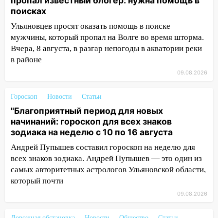
пропал известный блогер: нужна помощь в
поисках
13:00
На проспекте Тюленева в
Ульяновске образовалось «море»
Ульяновцев просят оказать помощь в поиске
мужчины, который пропал на Волге во время шторма.
12:57
В Ульяновской области ожидается
Вчера, 8 августа, в разгар непогоды в акватории реки
крупный град
в районе
12:11
Где есть бензин в Ульяновске 9
09.08.2026
августа: список АЗС
Гороскоп
Новости
Статьи
11:55
Соцсети: светофор упал на
"Благоприятный период для новых
машину во время сильного ливня в
начинаний: гороскоп для всех знаков
Ульяновске
зодиака на неделю с 10 по 16 августа
11:00
В Ульяновской области люди в
Андрей Пупышев составил гороскоп на неделю для
СНТ сидят без света
всех знаков зодиака. Андрей Пупышев — это один из
10:13
Прокуратура подвела итоги
самых авторитетных астрологов Ульяновской области,
недели в Ульяновской области
который почти
09.08.2026
09:18
Из-за ливня заблокировано
движение трамваев в Ульяновске
Дорожная обстановка
Новости
Общество
Статьи