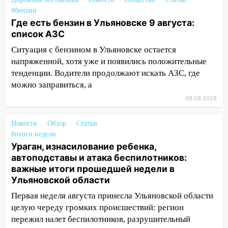
09:15
Ураган, изнасилование ребенка,
#бензин
автоподставы и атака беспилотников:
Где есть бензин в Ульяновске 9 августа:
важные итоги прошедшей недели в
список АЗС
Ульяновской области
Ситуация с бензином в Ульяновске остается
08:20
В Ульяновске восстановили
напряженной, хотя уже и появились положительные
трамвайную и троллейбусную
тенденции. Водители продолжают искать АЗС, где
инфраструктуру после шторма.
можно заправиться, а
09.08.2026
08:19
Внимание! В Цильнинском районе
пропал 67-летний мужчина
Новости
Обзор
Статьи
08:11
На Ульяновск снова надвигается
#итоги недели
непогода
Ураган, изнасилование ребенка,
автоподставы и атака беспилотников:
07:30
Евро-3 вместо Евро-5: что
важные итоги прошедшей недели в
означают классы бензина и можно ли
Ульяновской области
заливать «старое» топливо в
Первая неделя августа принесла Ульяновской области
современные автомобили
целую череду громких происшествий: регион
06:30
Какая погода будет в Ульяновской
пережил налет беспилотников, разрушительный
области днем 9 августа