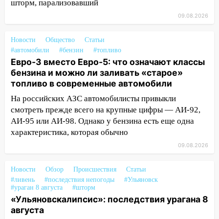
шторм, парализовавший
05:05
День, когда всё может
09.08.2026
измениться: гороскоп на 9 августа —
три знака получат шанс, который нельзя
Новости
Общество
Статьи
упустить
#автомобили
#бензин
#топливо
Евро-3 вместо Евро-5: что означают классы
08.08.2026
бензина и можно ли заливать «старое»
20:10
Во время урагана в Ульяновске на
топливо в современные автомобили
Волге перевернулась лодка
На российских АЗС автомобилисты привыкли
19:55
В Ульяновске упавшее дерево
смотреть прежде всего на крупные цифры — АИ-92,
заблокировало в машине двух женщин
АИ-95 или АИ-98. Однако у бензина есть еще одна
характеристика, которая обычно
17:15
В Ульяновской области
ремонтируют девять мостов: один уже
09.08.2026
готов, ещё два — почти завершены
Новости
Обзор
Происшествия
Статьи
17:00
«Ульяновскалипсис»: последствия
#ливень
#последствия непогоды
#Ульяновск
урагана 8 августа
#ураган 8 августа
#шторм
«Ульяновскалипсис»: последствия урагана 8
16:38
Прогноз погоды в Ульяновской
августа
области на 9 августа