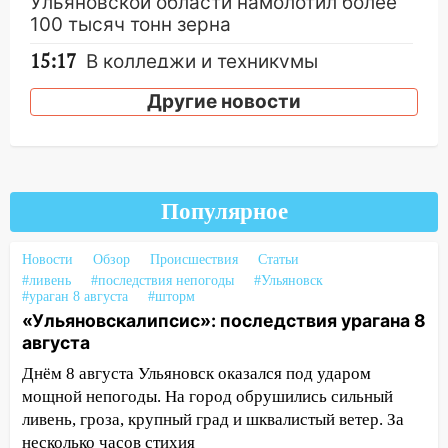
Ульяновской области намолотил более
100 тысяч тонн зерна
15:17
В колледжи и техникумы
Ульяновской области подали более 10
Другие новости
тысяч заявлений
15:04
Фоторепортаж с улиц Ульяновска
после шторма: поваленные деревья и
затопленные улицы
Популярное
14:28
Ураган вырвал остановку на улице
Деева в Заволжье
Новости
Обзор
Происшествия
Статьи
14:26
Жители Ульяновска сами
#ливень
#последствия непогоды
#Ульяновск
#ураган 8 августа
#шторм
пытаются расчистить ливнёвки, не
«Ульяновскалипсис»: последствия урагана 8
дождавшись коммунальщиков
августа
14:16
Шторм продолжает ломать город:
Днём 8 августа Ульяновск оказался под ударом
на улице Любови Шевцовой рухнул
мощной непогоды. На город обрушились сильный
светофор
ливень, гроза, крупный град и шквалистый ветер. За
14:14
несколько часов стихия
Студента из Ульяновска обманули