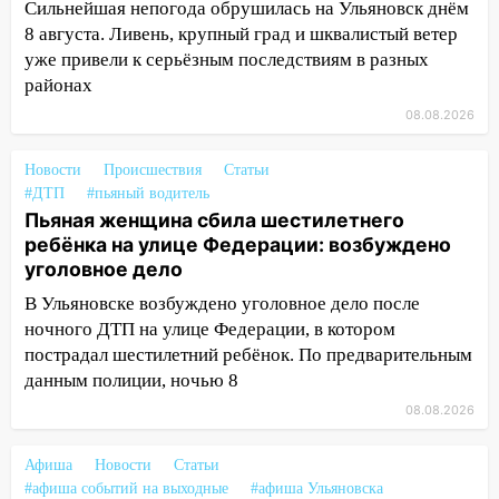
Сильнейшая непогода обрушилась на Ульяновск днём
СТО на проспекте Созидателей
8 августа. Ливень, крупный град и шквалистый ветер
13:35
Непогода продолжает бить по
уже привели к серьёзным последствиям в разных
транспорту: в Ульяновске трамвай
районах
сошёл с рельсов
08.08.2026
13:22
Упавшие деревья перекрыли
дороги в Ульяновске: фото
Новости
Происшествия
Статьи
#ДТП
#пьяный водитель
13:17
Непогода в Ульяновске не
Пьяная женщина сбила шестилетнего
закончится сегодня: сильные ливни
ребёнка на улице Федерации: возбуждено
сохранятся 9 августа
уголовное дело
13:15
Трижды «брал в долг» без спроса:
В Ульяновске возбуждено уголовное дело после
житель Вешкаймского района похитил у
ночного ДТП на улице Федерации, в котором
знакомого 191 тысячу рублей
пострадал шестилетний ребёнок. По предварительным
данным полиции, ночью 8
13:14
Ураган оторвал светофор на
08.08.2026
проспекте Филатова в Ульяновске
13:12
Дерево пробило крышу дома на
Афиша
Новости
Статьи
Новгородской в Ульяновске и рухнуло
#афиша событий на выходные
#афиша Ульяновска