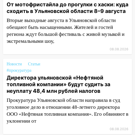
на электрощит
От мотофристайла до прогулки с хаски: куда
сходить в Ульяновской области 8–9 августа
13:10
В Заволжском районе дерево
упало во дворе
Вторые выходные августа в Ульяновской области
обещают быть насыщенными. Жителей и гостей
13:08
Ураган ударил по Ульяновску:
региона ждут большой фестиваль с живой музыкой и
сорванные крыши, поваленные деревья,
экстремальными шоу,
затопленные улицы и остановившиеся
08.08.2026
трамваи
12:17
Ульяновск накрыл крупный град:
Новости
Статьи
после ливня город снова уходит под
#прокуратура
воду
Директора ульяновской «Нефтяной
топливной компании» будут судить за
12:12
Прокуратура взяла на контроль
неуплату 48,4 млн рублей налогов
ДТП с шестилетним ребёнком на улице
Федерации
Прокуратура Ульяновской области направила в суд
уголовное дело в отношении 48-летнего директора
12:01
Пьяная женщина сбила
ООО «Нефтяная топливная компания». Его обвиняют в
шестилетнего ребёнка на улице
уклонении от
Федерации: возбуждено уголовное дело
08.08.2026