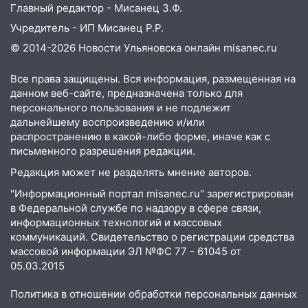
Главный редактор - Мисанец З.Ф.
06:45
Императорский мост в
Ульяновске останется закрытым до
Учредитель - ИП Мисанец Р.Р.
утра 10 августа
© 2014-2026 Новости Ульяновска онлайн
misanec.ru
05:18
Судьба готовит сюрприз: гороскоп
Все права защищены. Вся информация, размещенная на
на 8 августа — кому повезет с
данном веб-сайте, предназначена только для
деньгами, а кого ждет неожиданная
персонального пользования и не подлежит
встреча
дальнейшему воспроизведению и/или
04:47
распространению в какой-либо форме, иначе как с
В Ульяновской области объявили
письменного разрешения редакции.
ракетную опасность: звучат сирены
Редакция может не разделять мнение авторов.
07.08.2026
20:40
"Информационный портал misanec.ru" зарегистрирован
Ульяновские аграрии смогут
в Федеральной службе по надзору в сфере связи,
купить тракторы с отсрочкой платежа
информационных технологий и массовых
до декабря
коммуникаций. Свидетельство о регистрации средства
19:34
В следственном управлении
массовой информации ЭЛ №ФС 77 - 61045 от
состоялось торжественное
05.03.2015
мероприятие, приуроченное к
Политика в отношении обработки персональных данных
празднованию Дня сотрудника органов