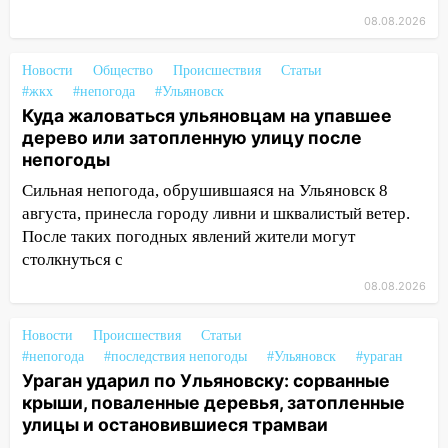
мошенники под видом преподавателя
08.08.2026
14:12
Куда жаловаться ульяновцам на
Новости
Общество
Происшествия
Статьи
упавшее дерево или затопленную улицу
#жкх
#непогода
#Ульяновск
после непогоды
Куда жаловаться ульяновцам на упавшее
13:59
В Новом городе ураганным
дерево или затопленную улицу после
ветром сорвало опалубку со
непогоды
строящегося дома
Сильная непогода, обрушившаяся на Ульяновск 8
августа, принесла городу ливни и шквалистый ветер.
13:54
В мэрии Ульяновска рассказали,
После таких погодных явлений жители могут
как устраняют последствия мощного
столкнуться с
шторма
08.08.2026
13:49
Стихия продолжает крушить
Ульяновск: дерево рухнуло на дом на
Новости
Происшествия
Статьи
Орджоникидзе
#непогода
#последствия непогоды
#Ульяновск
#ураган
13:47
На Нижней Террасе мощным
Ураган ударил по Ульяновску: сорванные
ветром вырвало дерево с корнем
крыши, поваленные деревья, затопленные
улицы и остановившиеся трамваи
13:46
Сильный ветер сорвал крышу с