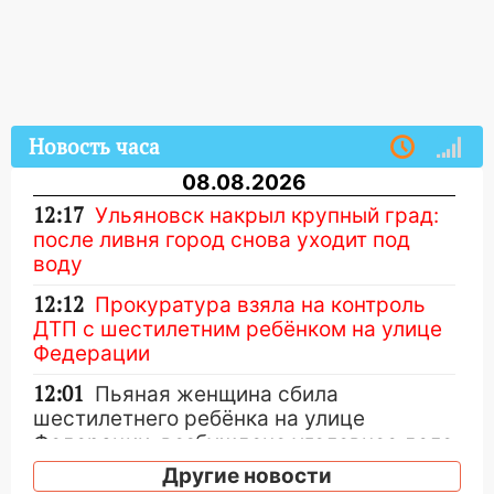
Новость часа
08.08.2026
12:17
Ульяновск накрыл крупный град:
после ливня город снова уходит под
воду
12:12
Прокуратура взяла на контроль
ДТП с шестилетним ребёнком на улице
Федерации
12:01
Пьяная женщина сбила
шестилетнего ребёнка на улице
Федерации: возбуждено уголовное дело
Другие новости
11:16
В Ульяновске ищут 37-летнего