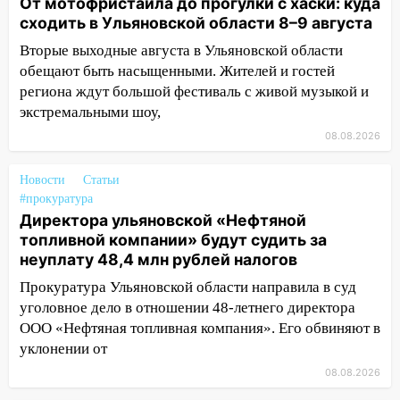
От мотофристайла до прогулки с хаски: куда
06:45
Императорский мост в
сходить в Ульяновской области 8–9 августа
Ульяновске останется закрытым до
утра 10 августа
Вторые выходные августа в Ульяновской области
обещают быть насыщенными. Жителей и гостей
05:18
Судьба готовит сюрприз: гороскоп
региона ждут большой фестиваль с живой музыкой и
на 8 августа — кому повезет с
экстремальными шоу,
деньгами, а кого ждет неожиданная
встреча
08.08.2026
04:47
В Ульяновской области объявили
Новости
Статьи
ракетную опасность: звучат сирены
#прокуратура
07.08.2026
Директора ульяновской «Нефтяной
топливной компании» будут судить за
20:40
Ульяновские аграрии смогут
неуплату 48,4 млн рублей налогов
купить тракторы с отсрочкой платежа
до декабря
Прокуратура Ульяновской области направила в суд
уголовное дело в отношении 48-летнего директора
19:34
В следственном управлении
ООО «Нефтяная топливная компания». Его обвиняют в
состоялось торжественное
уклонении от
мероприятие, приуроченное к
празднованию Дня сотрудника органов
08.08.2026
следствия Российской Федерации