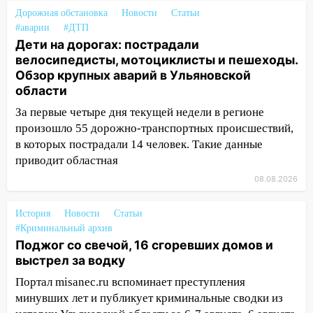
Дорожная обстановка
Новости
Статьи
19:30
Ульяновцев приглашают
#аварии
#ДТП
поддержать «Симбирскую чебурашку»
Дети на дорогах: пострадали
на фестивале «ФормАРТ»
велосипедисты, мотоциклисты и пешеходы.
Обзор крупных аварий в Ульяновской
18:11
Ульяновская область стала
области
пилотным регионом проекта
«Культурное долголетие»
За первые четыре дня текущей недели в регионе
произошло 55 дорожно-транспортных происшествий,
17:16
В реанимацию Ульяновской
в которых пострадали 14 человек. Такие данные
областной больницы поступили шесть
приводит областная
новых аппаратов ИВЛ
08.08.2026
16:51
В Чердаклинском районе
ремонтируют дороги, ставят остановки
История
Новости
Статьи
и проводят новое освещение
#Криминальный архив
Поджог со свечой, 16 сгоревших домов и
16:35
В Ульяновске установили ещё
выстрел за водку
девять бункеров для крупногабаритного
мусора
Портал misanec.ru вспоминает преступления
минувших лет и публикует криминальные сводки из
16:26
В Ульяновске бесплатно покажут