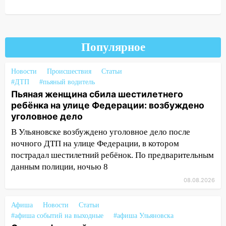
мужчину, пропавшего ещё 19 июля
10:30
От мотофристайла до прогулки с
хаски: куда сходить в Ульяновской
Популярное
области 8–9 августа
10:11
Директора ульяновской
Новости
Происшествия
Статьи
«Нефтяной топливной компании» будут
#ДТП
#пьяный водитель
судить за неуплату 48,4 млн рублей
Пьяная женщина сбила шестилетнего
налогов
ребёнка на улице Федерации: возбуждено
уголовное дело
09:28
Дети на дорогах: пострадали
велосипедисты, мотоциклисты и
В Ульяновске возбуждено уголовное дело после
пешеходы. Обзор крупных аварий в
ночного ДТП на улице Федерации, в котором
Ульяновской области
пострадал шестилетний ребёнок. По предварительным
данным полиции, ночью 8
08:30
Поджог со свечой, 16 сгоревших
домов и выстрел за водку
08.08.2026
07:50
Какая погоды будет днем 8
Афиша
Новости
Статьи
августа
#афиша событий на выходные
#афиша Ульяновска