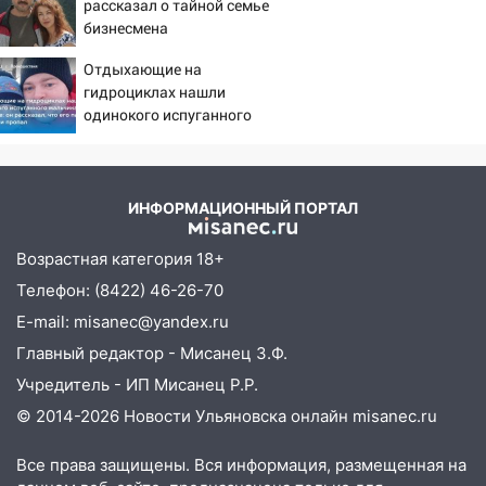
14:40
На проспекте Гая в Ульяновске
рассказал о тайной семье
запретили остановку автомобилей на
бизнесмена
50-метровом участке
Отдыхающие на
14:22
В Новом городе 8 августа пройдет
гидроциклах нашли
большой фестиваль «Наше время» с
одинокого испуганного
мальчика на лодке: он
мотофристайлом и концертом
рассказал, что его папа
«Мураками»
нырнул и пропал
14:04
Жару смоет ливнями: прогноз
ИНФОРМАЦИОННЫЙ ПОРТАЛ
погоды в Ульяновской области на
выходные 8-9 августа
Возрастная категория 18+
13:30
Телефон: (8422) 46-26-70
В Ульяновске транспортные
полицейские проведут акцию «Час
E-mail: misanec@yandex.ru
пассажира»
Главный редактор - Мисанец З.Ф.
13:20
В Ульяновске за один день
Учредитель - ИП Мисанец Р.Р.
обокрали женщину на пляже и
© 2014-2026 Новости Ульяновска онлайн
misanec.ru
подростка в сквере
Все права защищены. Вся информация, размещенная на
13:01
В Димитровграде мужчина