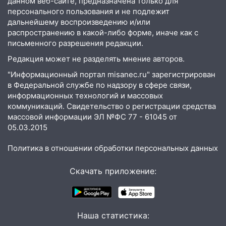
данном веб-сайте, предназначена только для
выбросил из машины страйкбольную
персонального пользования и не подлежит
гранату: его задержали
дальнейшему воспроизведению и/или
12:34
На Ульяновскую область
распространению в какой-либо форме, иначе как с
надвигается сильнейшая непогода: град
письменного разрешения редакции.
и шквал до 27 м/с
Редакция может не разделять мнение авторов.
12:31
Ульяновец хотел купить иномарку
"Информационный портал misanec.ru" зарегистрирован
из Европы и потерял 760 тысяч рублей
в Федеральной службе по надзору в сфере связи,
информационных технологий и массовых
12:20
В Чердаклинском районе
коммуникаций. Свидетельство о регистрации средства
столкнулись «Лада» и Chevrolet:
массовой информации ЭЛ №ФС 77 - 61045 от
пострадал 14-летний подросток
05.03.2015
12:00
Где есть бензин в Ульяновске 7
Политика в отношении обработки персональных данных
августа: список АЗС
Скачать приложение:
11:50
Заснул рядом с ребёнком и
случайно задушил его: суд вынес
приговор
11:38
В Ленинском районе пожар
Наша статистика:
полностью уничтожил дачный дом и