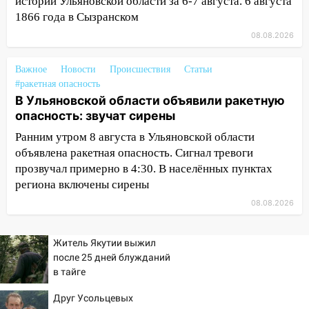
истории Ульяновской области за 6-7 августа. 6 августа
матч «Волги» под открытым небом
1866 года в Сызранском
16:12
В Ульяновском госуниверситете
08.08.2026
разработают отечественный прибор для
цифровой ПЦР
Важное
Новости
Происшествия
Статьи
#ракетная опасность
15:47
Ульяновцы могут вернуть деньги
В Ульяновской области объявили ракетную
за абонементы закрывшегося фитнес-
опасность: звучат сирены
клуба «Рекорд-Fitness»
Ранним утром 8 августа в Ульяновской области
15:34
После вмешательства
объявлена ракетная опасность. Сигнал тревоги
прокуратуры в селах Ульяновской
прозвучал примерно в 4:30. В населённых пунктах
области привели в порядок детские
региона включены сирены
площадки
08.08.2026
15:27
Прокуратура проверяет
капремонт школы в селе Кивать
Житель Якутии выжил
15:08
В Кузоватово после прокурорской
после 25 дней блужданий
проверки обновили разметку на
в тайге
пешеходных переходах
Друг Усольцевых